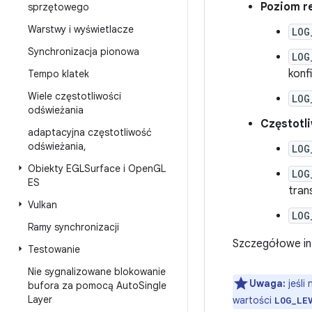
Poziom r
sprzętowego
Warstwy i wyświetlacze
LOG
Synchronizacja pionowa
LOG
konf
Tempo klatek
Wiele częstotliwości
LOG
odświeżania
Częstotl
adaptacyjna częstotliwość
odświeżania
,
LOG
Obiekty EGLSurface i Open
GL
LOG
ES
tran
Vulkan
LOG
Ramy synchronizacji
Szczegółowe inf
Testowanie
Nie sygnalizowane blokowanie
Uwaga:
jeśli
bufora za pomocą Auto
Single
Layer
wartości
LOG_LE