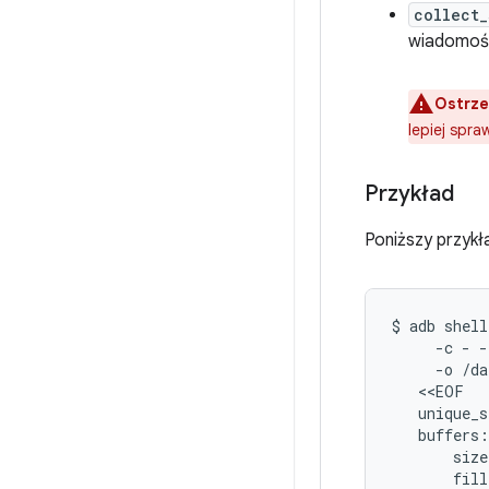
collect_
wiadomośc
Ostrze
lepiej spr
Przykład
Poniższy przykł
$
adb
shell
-c
-
-
-o
/da
unique_s
buffers:
size
fill