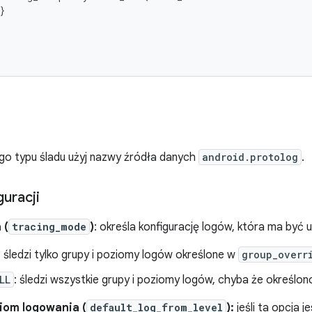
}
go typu śladu użyj nazwy źródła danych
android.protolog
.
uracji
 (
tracing_mode
)
: określa konfigurację logów, która ma być 
: śledzi tylko grupy i poziomy logów określone w
group_overr
LL
: śledzi wszystkie grupy i poziomy logów, chyba że określon
iom logowania (
default_log_from_level
):
jeśli ta opcja 