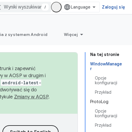
/
Zaloguj się
ia z systemem Android
Więcej
Na tej stronie
WindowManage
trunk i zapewnić
r
wy w AOSP w drugim i
Opcje
i
android-latest-
konfiguracji
dwoływać się do
Przykład
rtykule
Zmiany w AOSP
.
ProtoLog
Opcje
konfiguracji
Przykład