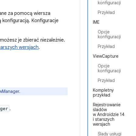
konfiguracji
Przykład
rane za pomocą wiersza
 konfiguracją. Konfiguracje
IME
Opcje
konfiguracji
możesz je zbierać niezależnie.
Przykład
tarszych wersjach
.
ViewCapture
Opcje
konfiguracji
Przykład
Kompletny
owManager.
przykład
Rejestrowanie
ger
.
śladów
w Androidzie 14
i starszych
wersjach
Ślady usługi