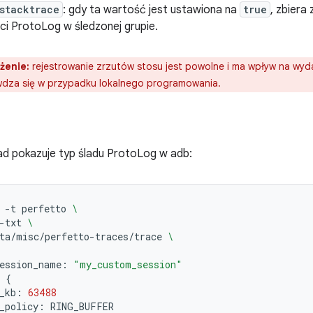
stacktrace
: gdy ta wartość jest ustawiona na
true
, zbiera
i ProtoLog w śledzonej grupie.
żenie:
rejestrowanie zrzutów stosu jest powolne i ma wpływ na wyd
awdza się w przypadku lokalnego programowania.
ad pokazuje typ śladu ProtoLog w adb:
-t
perfetto
\
-txt
\
ta/misc/perfetto-traces/trace
\
ession_name:
"my_custom_session"
{
_kb:
63488
_policy: