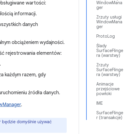
bsługiwane wartości:
WindowMana
ger
lością informacji.
Zrzuty usługi
WindowMana
e wszystkich danych
ger
ProtoLog
malnym obciążeniem wydajności.
Ślady
SurfaceFlinge
ość rejestrowania elementów:
ra (warstwy)
.
Zrzuty
SurfaceFlinge
u za każdym razem, gdy
ra (warstwy)
Animacje
przejściowe
 uruchomieniu źródła danych.
powłoki
IME
wManager
.
SurfaceFlinge
r (transakcje)
er będzie domyślnie używać