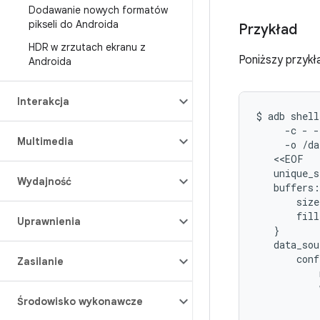
Dodawanie nowych formatów
pikseli do Androida
Przykład
HDR w zrzutach ekranu z
Poniższy przykł
Androida
Interakcja
$
adb
shell
-c
-
-
Multimedia
-o
/da
unique_s
Wydajność
buffers:
size
fill
Uprawnienia
}
data_sou
conf
Zasilanie
Środowisko wykonawcze