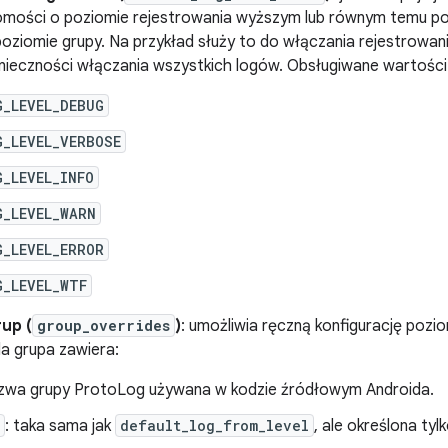
omości o poziomie rejestrowania wyższym lub równym temu po
poziomie grupy. Na przykład służy to do włączania rejestrowa
nieczności włączania wszystkich logów. Obsługiwane wartości
G_LEVEL_DEBUG
G_LEVEL_VERBOSE
_LEVEL_INFO
G_LEVEL_WARN
G_LEVEL_ERROR
G_LEVEL_WTF
up (
group_overrides
)
: umożliwia ręczną konfigurację pozi
a grupa zawiera:
azwa grupy ProtoLog używana w kodzie źródłowym Androida.
: taka sama jak
default_log_from_level
, ale określona tyl