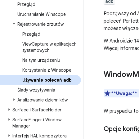
adb
Przegląd
Począwszy od A
Uruchamianie Winscope
poleceń Perfett
Rejestrowanie zrzutów
możesz włączać 
Przegląd
W Androidzie 14
View
Capture w aplikacjach
Więcej informacj
systemowych
Na tym urządzeniu
Korzystanie z Winscope
Window
M
Używanie poleceń adb
Ślady wczytywania
**Uwaga:**
Analizowanie dzienników
Surface i Surface
Holder
W przypadku te
Surface
Flinger i Window
Manager
Opcje konfig
Interfejs HAL kompozytora