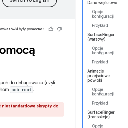
Dane wejściowe
Opcje
konfiguracji
Przykład
 wskazówki były pomocne?
SurfaceFlinger
(warstwy)
 pomocą
Opcje
konfiguracji
Przykład
Animacje
przejściowe
powłoki
jach do debugowania (czyli
chom
adb root
.
Opcje
konfiguracji
Przykład
ć niestandardowe skrypty do
SurfaceFlinger
(transakcje)
Opcje