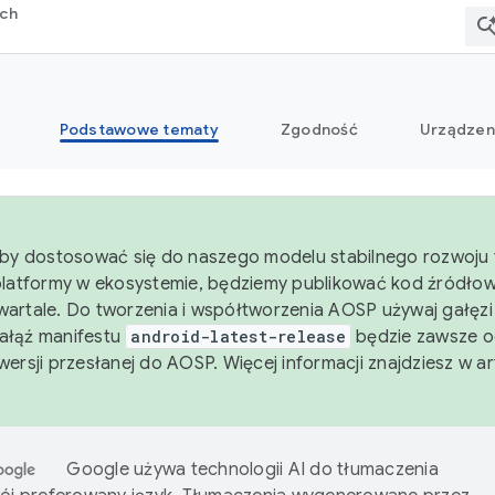
rch
Podstawowe tematy
Zgodność
Urządzen
aby dostosować się do naszego modelu stabilnego rozwoju 
platformy w ekosystemie, będziemy publikować kod źródło
artale. Do tworzenia i współtworzenia AOSP używaj gałęz
Gałąź manifestu
android-latest-release
będzie zawsze o
wersji przesłanej do AOSP. Więcej informacji znajdziesz w a
Google używa technologii AI do tłumaczenia