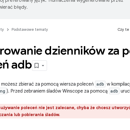
wój preferowany język. Tłumaczenia wygenerowane przez
ierać błędy.
ty
Podstawowe tematy
Czy te
trowanie dzienników za
eń adb
 możesz zbierać za pomocą wiersza poleceń
adb
w kompilac
ng
). Przed zebraniem śladów Winscope za pomocą
adb
uru
:używanie poleceń nie jest zalecane, chyba że chcesz utworzy
czania lub pobierania śladów.