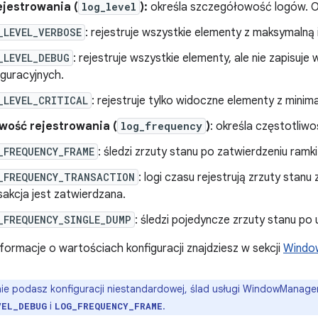
ejestrowania (
log_level
):
określa szczegółowość logów. O
_LEVEL_VERBOSE
: rejestruje wszystkie elementy z maksymalną i
_LEVEL_DEBUG
: rejestruje wszystkie elementy, ale nie zapisuj
iguracyjnych.
_LEVEL_CRITICAL
: rejestruje tylko widoczne elementy z mini
iwość rejestrowania (
log_frequency
)
: określa częstotliw
_FREQUENCY_FRAME
: śledzi zrzuty stanu po zatwierdzeniu ramki
_FREQUENCY_TRANSACTION
: logi czasu rejestrują zrzuty stan
sakcja jest zatwierdzana.
_FREQUENCY_SINGLE_DUMP
: śledzi pojedyncze zrzuty stanu po
ormacje o wartościach konfiguracji znajdziesz w sekcji
Windo
 nie podasz konfiguracji niestandardowej, ślad usługi WindowManag
i
.
VEL_DEBUG
LOG_FREQUENCY_FRAME