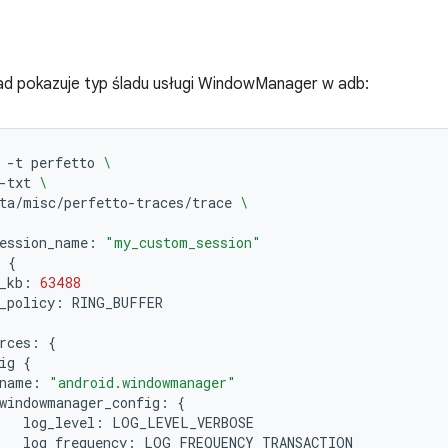
ad pokazuje typ śladu usługi WindowManager w adb:
-t
perfetto
\
-txt
\
ta/misc/perfetto-traces/trace
\
ession_name:
"my_custom_session"
{
_kb:
63488
_policy:
rces:
{
ig
{
name:
"android.windowmanager"
windowmanager_config:
{
log_level:
log_frequency: