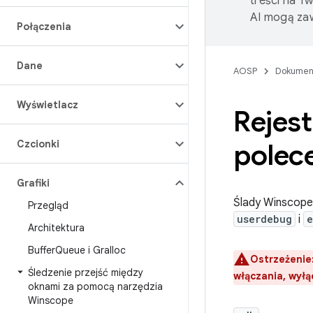
treści na T
AI mogą zaw
Połączenia
Dane
AOSP
Dokumen
Wyświetlacz
Rejes
Czcionki
polec
Grafiki
Ślady Winscope
Przegląd
userdebug
i
e
Architektura
Buffer
Queue i Gralloc
Ostrzeżenie
Śledzenie przejść między
włączania, wyłą
oknami za pomocą narzędzia
Winscope