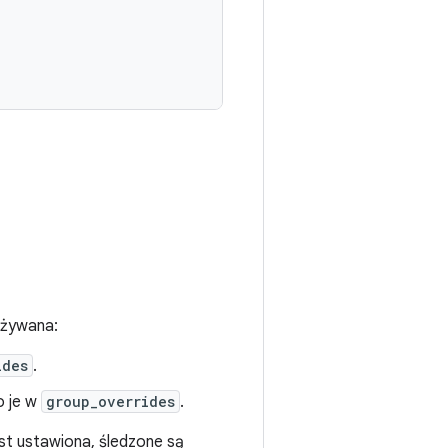
używana:
ides
.
o je w
group_overrides
.
jest ustawiona, śledzone są