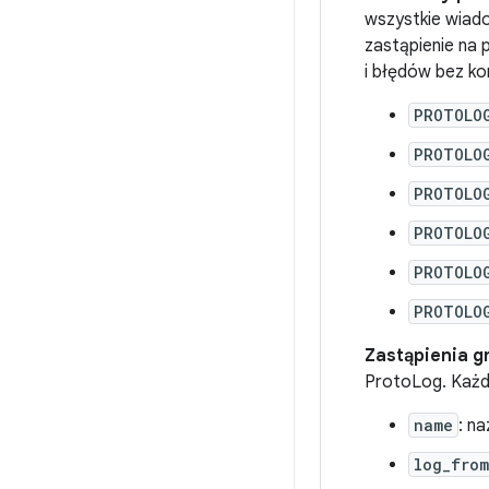
wszystkie wiad
zastąpienie na 
i błędów bez ko
PROTOLO
PROTOLO
PROTOLOG
PROTOLO
PROTOLO
PROTOLO
Zastąpienia gr
ProtoLog. Każd
name
: n
log_from