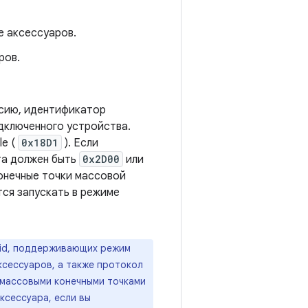
е аксессуаров.
ров.
рсию, идентификатор
дключенного устройства.
le (
0x18D1
). Если
та должен быть
0x2D00
или
онечные точки массовой
тся запускать в режиме
oid, поддерживающих режим
сессуаров, а также протокол
 массовыми конечными точками
ксессуара, если вы