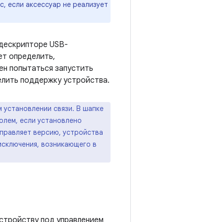
с, если аксессуар не реализует
 дескрипторе USB-
ет определить,
ен попытаться запустить
елить поддержку устройства.
 установлении связи. В шапке
полем, если установлено
тправляет версию, устройства
 исключения, возникающего в
стройству под управлением