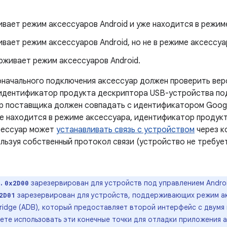
вает режим аксессуаров Android и уже находится в режим
вает режим аксессуаров Android, но не в режиме аксессуа
рживает режим аксессуаров Android.
оначального подключения аксессуар должен проверить ве
идентификатор продукта дескриптора USB-устройства по
 поставщика должен совпадать с идентификатором Goog
е находится в режиме аксессуара, идентификатор продук
ксессуар может
устанавливать связь с устройством
через к
ользуя собственный протокол связи (устройство не требуе
.
зарезервирован для устройств под управлением Andr
0x2D00
зарезервирован для устройств, поддерживающих режим ак
2D01
ridge (ADB), который предоставляет второй интерфейс с двумя
ете использовать эти конечные точки для отладки приложения а