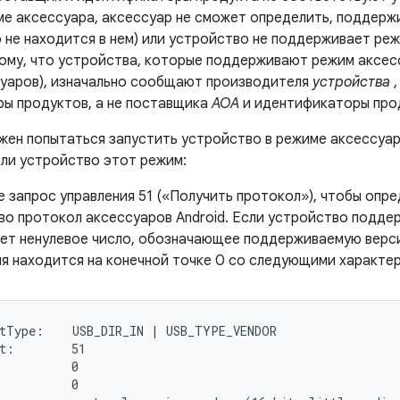
име аксессуара, аксессуар не сможет определить, поддер
о не находится в нем) или устройство не поддерживает ре
ому, что устройства, которые поддерживают режим аксесс
уаров), изначально сообщают производителя
устройства
,
ы продуктов, а не поставщика
AOA
и идентификаторы про
жен попытаться запустить устройство в режиме аксессуар
ли устройство этот режим:
 запрос управления 51 («Получить протокол»), чтобы опр
во протокол аксессуаров Android. Если устройство подде
ет ненулевое число, обозначающее поддерживаемую верс
ия находится на конечной точке 0 со следующими характе
tType:    USB_DIR_IN | USB_TYPE_VENDOR

t:        51

          0

          0
