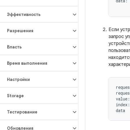
data: 
Эффективность
Если уст
Разрешения
запрос у
устройст
Власть
пользова
находитс
Время выполнения
характер
Настройки
reques
reques
Storage
value:
index:
Тестирование
Обновления