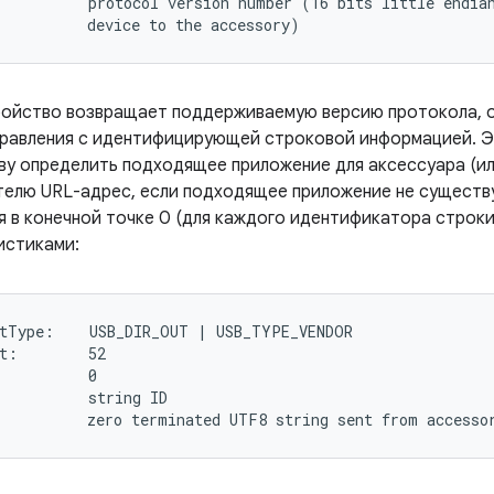
          protocol version number (16 bits little endian
ройство возвращает поддерживаемую версию протокола, о
правления с идентифицирующей строковой информацией. Э
ву определить подходящее приложение для аксессуара (и
телю URL-адрес, если подходящее приложение не существу
я в конечной точке 0 (для каждого идентификатора строк
истиками:
tType:    USB_DIR_OUT | USB_TYPE_VENDOR

t:        52

          0

          string ID
