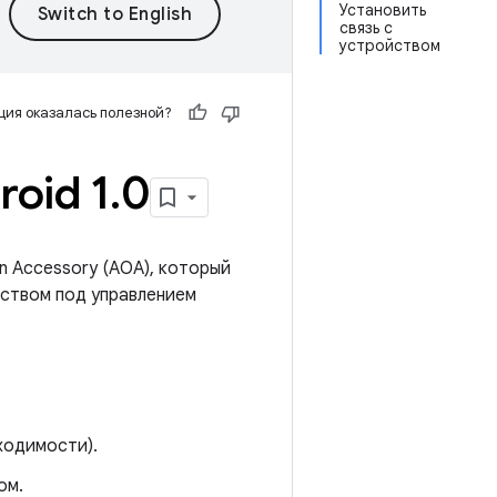
Установить
связь с
устройством
ия оказалась полезной?
oid 1
.
0
n Accessory (AOA), который
йством под управлением
ходимости).
ом.