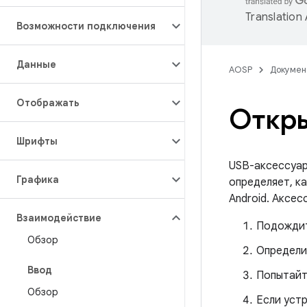
Translation
Возможности подключения
Данные
AOSP
Докумен
Отображать
Откры
Шрифты
USB-аксессуар
Графика
определяет, к
Android. Аксе
Взаимодействие
Подождит
Обзор
Определи
Ввод
Попытайт
Обзор
Если уст