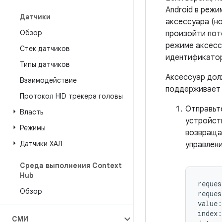
Android в реж
Датчики
аксессуара (н
Обзор
произойти пот
режиме аксесс
Стек датчиков
идентификатор
Типы датчиков
Аксессуар дол
Взаимодействие
поддерживает 
Протокол HID трекера головы
Отправьте
Власть
устройст
Режимы
возвраща
Датчики ХАЛ
управлен
Среда выполнения Context
Hub
reques
Обзор
reques
value:
index:
СМИ