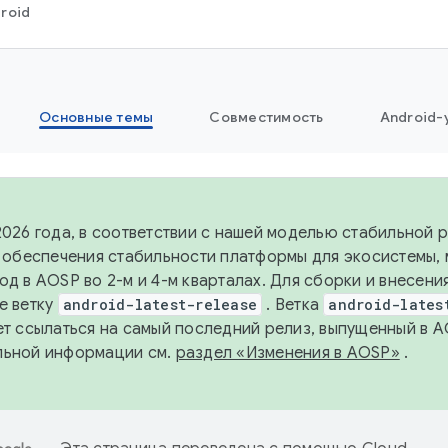
roid
Основные темы
Совместимость
Android-
2026 года, в соответствии с нашей моделью стабильной
я обеспечения стабильности платформы для экосистемы,
од в AOSP во 2-м и 4-м кварталах. Для сборки и внесени
е ветку
android-latest-release
. Ветка
android-lates
ет ссылаться на самый последний релиз, выпущенный в A
льной информации см.
раздел «Изменения в AOSP»
.