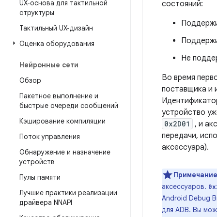
UX-основа для тактильной
состояний:
структуры
Поддержи
Тактильный UX-дизайн
Поддержи
Оценка оборудования
Не подде
Нейронные сети
Во время перв
Обзор
поставщика и 
Пакетное выполнение и
Идентификатор
быстрые очереди сообщений
устройство уж
Кэширование компиляции
0x2D01
, и а
передачи, исп
Поток управления
аксессуара).
Обнаружение и назначение
устройств
Примечание
Пулы памяти
аксессуаров.
0x
Лучшие практики реализации
Android Debug B
драйвера NNAPI
для ADB. Вы мож