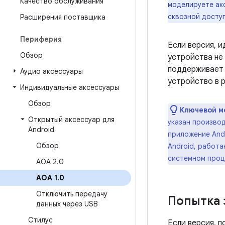
Качество обслуживания
моделируете акс
сквозной доступ
Расширения поставщика
Периферия
Если версия, 
Обзор
устройства не
поддерживает 
Аудио аксессуары
устройство в 
Индивидуальные аксессуары
Обзор
Ключевой м
Открытый аксессуар для
указан производ
Android
приложение Andr
Обзор
Android, работа
системном проц
АОА 2
.
0
АОА 1
.
0
Отключить передачу
Попытка 
данных через USB
Стилус
Если версия, 