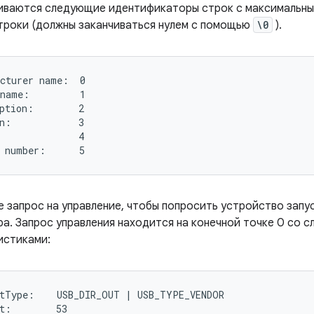
ваются следующие идентификаторы строк с максимальным
троки (должны заканчиваться нулем с помощью
\0
).
cturer name:  0

name:         1

ption:        2

n:            3

              4

е запрос на управление, чтобы попросить устройство запу
ра. Запрос управления находится на конечной точке 0 со 
истиками:
tType:    USB_DIR_OUT | USB_TYPE_VENDOR

t:        53
