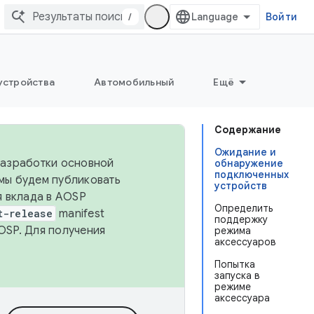
/
Войти
устройства
Автомобильный
Ещё
Содержание
Ожидание и
 разработки основной
обнаружение
подключенных
 мы будем публиковать
устройств
я вклада в AOSP
Определить
t-release
manifest
поддержку
OSP. Для получения
режима
аксессуаров
Попытка
запуска в
режиме
аксессуара