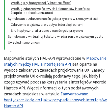
Według siły haptycznej (VibrationEffect)
Według zdarzeń wejściowych i elementów interfejsu
(HapticFeedbackConstants)
Symulowanie zdarzeń naciśnięcia przycisku w rzeczywistości
Zdarzenie wejściowe: przepływ interakcji parami
Siła haptyczna: afordancja naciśnięcia przycisku
Symulowanie wirtualnej tekstury w zdarzeniu wejściowym gestu
Uwzględnianie emocji
Mapowanie stałych HAL-API wprowadzone w
Mapowanie
stałych między HAL a interfejsem API
jest oparte na
wysoce zalecanych zasadach projektowania UX. Zasady
projektowania UX określają podstawy tego, jak, kiedy i
czego używać podczas korzystania z interfejsów Android
Haptics API. Więcej informacji o tych podstawowych
zasadach znajdziesz w artykule
Zaawansowane
haptyczne: kiedy, co i jak w przypadku nowych interfejsów
Haptic API
.