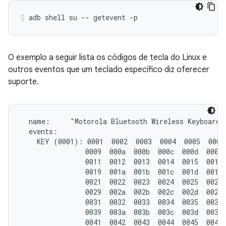
adb shell su -- getevent -p
O exemplo a seguir lista os códigos de tecla do Linux e
outros eventos que um teclado específico diz oferecer
suporte.
  name:     "Motorola Bluetooth Wireless Keyboard"

  events:

    KEY (0001): 0001  0002  0003  0004  0005  0006 
                0009  000a  000b  000c  000d  000e 
                0011  0012  0013  0014  0015  0016 
                0019  001a  001b  001c  001d  001e 
                0021  0022  0023  0024  0025  0026 
                0029  002a  002b  002c  002d  002e 
                0031  0032  0033  0034  0035  0036 
                0039  003a  003b  003c  003d  003e 
                0041  0042  0043  0044  0045  0046 