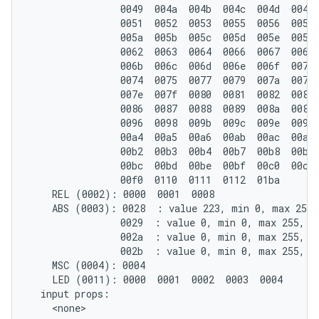
                0049  004a  004b  004c  004d  004e 
                0051  0052  0053  0055  0056  0057 
                005a  005b  005c  005d  005e  005f 
                0062  0063  0064  0066  0067  0068 
                006b  006c  006d  006e  006f  0071 
                0074  0075  0077  0079  007a  007b 
                007e  007f  0080  0081  0082  0083 
                0086  0087  0088  0089  008a  008c 
                0096  0098  009b  009c  009e  009f 
                00a4  00a5  00a6  00ab  00ac  00ad 
                00b2  00b3  00b4  00b7  00b8  00b9 
                00bc  00bd  00be  00bf  00c0  00c1 
                00f0  0110  0111  0112  01ba

    REL (0002): 0000  0001  0008

    ABS (0003): 0028  : value 223, min 0, max 255, 
                0029  : value 0, min 0, max 255, fu
                002a  : value 0, min 0, max 255, fu
                002b  : value 0, min 0, max 255, fu
    MSC (0004): 0004

    LED (0011): 0000  0001  0002  0003  0004

  input props:
