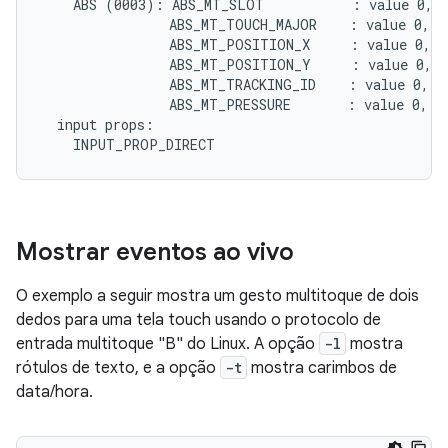
    ABS (0003): ABS_MT_SLOT           : value 0, m
                ABS_MT_TOUCH_MAJOR    : value 0, m
                ABS_MT_POSITION_X     : value 0, m
                ABS_MT_POSITION_Y     : value 0, m
                ABS_MT_TRACKING_ID    : value 0, mi
                ABS_MT_PRESSURE       : value 0, mi
  input props:

Mostrar eventos ao vivo
O exemplo a seguir mostra um gesto multitoque de dois
dedos para uma tela touch usando o protocolo de
entrada multitoque "B" do Linux. A opção
-l
mostra
rótulos de texto, e a opção
-t
mostra carimbos de
data/hora.