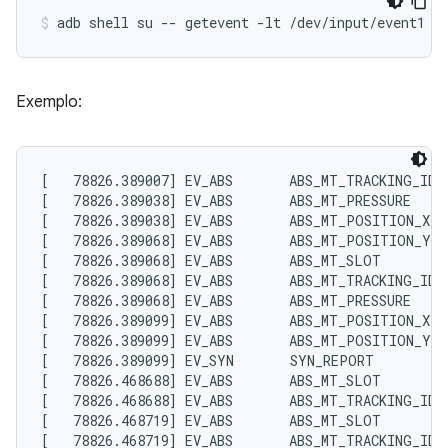
Exemplo:
[   78826.389007] EV_ABS       ABS_MT_TRACKING_ID  
[   78826.389038] EV_ABS       ABS_MT_PRESSURE     
[   78826.389038] EV_ABS       ABS_MT_POSITION_X   
[   78826.389068] EV_ABS       ABS_MT_POSITION_Y   
[   78826.389068] EV_ABS       ABS_MT_SLOT         
[   78826.389068] EV_ABS       ABS_MT_TRACKING_ID  
[   78826.389068] EV_ABS       ABS_MT_PRESSURE     
[   78826.389099] EV_ABS       ABS_MT_POSITION_X   
[   78826.389099] EV_ABS       ABS_MT_POSITION_Y   
[   78826.389099] EV_SYN       SYN_REPORT          
[   78826.468688] EV_ABS       ABS_MT_SLOT         
[   78826.468688] EV_ABS       ABS_MT_TRACKING_ID  
[   78826.468719] EV_ABS       ABS_MT_SLOT         
[   78826.468719] EV_ABS       ABS_MT_TRACKING_ID  