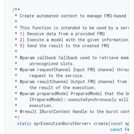
/**
*
Create
automated
context
to
manage
FMQ
-
based
ex
*
*
This
function
is
intended
to
be
used
by
a
servi
*
1
)
Receive
data
from
a
provided
FMQ
*
2
)
Execute
a
model
with
the
given
information
*
3
)
Send
the
result
to
the
created
FMQ
*
*
@
param
callback
Callback
used
to
retrieve
memor
*
unrecognized
slots
.
*
@
param
requestChannel
Input
FMQ
channel
through
*
request
to
the
service
.
*
@
param
resultChannel
Output
FMQ
channel
from
wh
*
the
result
of
the
execution
.
*
@
param
preparedModel
PreparedModel
that
the
bur
*
IPreparedModel
::
executeSynchronously
will
b
*
execution
.
*
@
result
IBurstContext
Handle
to
the
burst
conte
*/
static
sp<ExecutionBurstServer>
create
(
const
sp<
const
Fmq