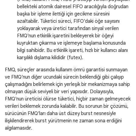
bellekteki atomik dairesel FIFO aracılığıyla doğrudan
başka bir işleme ilettiği için gecikme süresini
azaltabilir. Tüketici süreci, FIFO'daki öğe sayısını
yoklayarak veya üretici tarafından sinyal verilen
FMQ'nun etkinlik işaretini bekleyerek bir öğeyi
kuyruktan çıkarma ve işlemeye başlama konusunda
bilgi sahibidir. Bu etkinlik işareti, hızlı bir kullanıcı alanı
karşılıklı dışlama kilididir (futex).
FMQ, süreçler arasında kullanım ömrü garantisi sunmayan
ve FMQ'nun diğer ucundaki sürecin beklendiği gibi çalışıp
çalışmadığını belirlemek için yerleşik bir mekanizmaya sahip
olmayan düşük seviyeli bir veri yapısıdır. Dolayısıyla,
FMQ'nun üreticisi ölürse tüketici, hiçbir zaman gelmeyecek
verileri beklemek zorunda kalabilir. Bu sorunun bir çözümü,
sürücünün FMQ'ları daha üst düzey burst nesnesiyle
ilişkilendirerek burst yürütmenin ne zaman sona erdiğini
algılamasıdır.