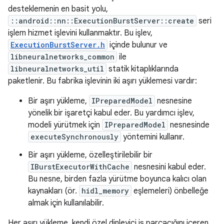
desteklemenin en basit yolu,
::android::nn::ExecutionBurstServer::create
seri
işlem hizmet işlevini kullanmaktır. Bu işlev,
ExecutionBurstServer.h
içinde bulunur ve
libneuralnetworks_common
ile
libneuralnetworks_util
statik kitaplıklarında
paketlenir. Bu fabrika işlevinin iki aşırı yüklemesi vardır:
Bir aşırı yükleme,
IPreparedModel
nesnesine
yönelik bir işaretçi kabul eder. Bu yardımcı işlev,
modeli yürütmek için
IPreparedModel
nesnesinde
executeSynchronously
yöntemini kullanır.
Bir aşırı yükleme, özelleştirilebilir bir
IBurstExecutorWithCache
nesnesini kabul eder.
Bu nesne, birden fazla yürütme boyunca kalıcı olan
kaynakları (ör.
hidl_memory
eşlemeleri) önbelleğe
almak için kullanılabilir.
Her aşırı yükleme, kendi özel dinleyici iş parçacığını içeren