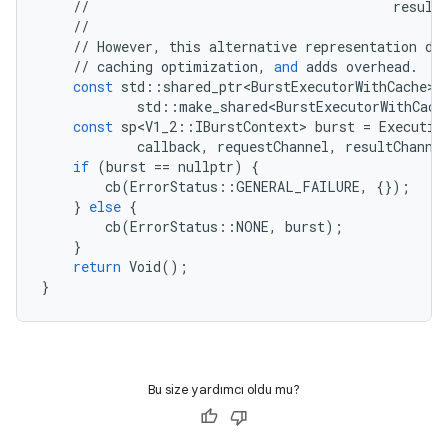
//
result
//
//
However
,
this
alternative
representation
do
//
caching
optimization
,
and
adds
overhead
.
const
std
::
shared_ptr<BurstExecutorWithCache>
std
::
make_shared<BurstExecutorWithCach
const
sp<V1_2
::
IBurstContext
>
burst
=
Executio
callback
,
requestChannel
,
resultChanne
if
(
burst
==
nullptr
)
{
cb
(
ErrorStatus
::
GENERAL_FAILURE
,
{});
}
else
{
cb
(
ErrorStatus
::
NONE
,
burst
);
}
return
Void
();
}
Bu size yardımcı oldu mu?