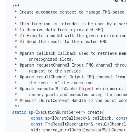
/**
*
Create
automated
context
to
manage
FMQ
-
based
ex
*
*
This
function
is
intended
to
be
used
by
a
servi
*
1
)
Receive
data
from
a
provided
FMQ
*
2
)
Execute
a
model
with
the
given
information
*
3
)
Send
the
result
to
the
created
FMQ
*
*
@
param
callback
Callback
used
to
retrieve
memor
*
unrecognized
slots
.
*
@
param
requestChannel
Input
FMQ
channel
through
*
request
to
the
service
.
*
@
param
resultChannel
Output
FMQ
channel
from
wh
*
the
result
of
the
execution
.
*
@
param
executorWithCache
Object
which
maintains
*
memory
pools
and
executes
using
the
cached
*
@
result
IBurstContext
Handle
to
the
burst
conte
*/
static
sp<ExecutionBurstServer>
create
(
const
sp<IBurstCallback>
&
callback
,
const
const
FmqResultDescriptor
&
resultChannel
,
std
::
shared_ptr<IBurstExecutorWithCache>
e