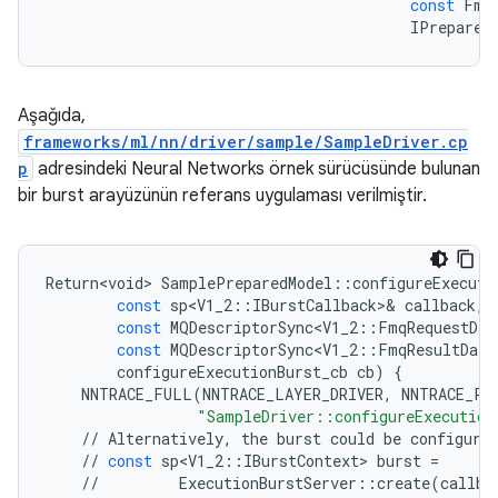
const
Fmq
IPrepared
Aşağıda,
frameworks/ml/nn/driver/sample/SampleDriver.cp
p
adresindeki Neural Networks örnek sürücüsünde bulunan
bir burst arayüzünün referans uygulaması verilmiştir.
Return<void>
SamplePreparedModel
::
configureExecuti
const
sp<V1_2
::
IBurstCallback
>&
callback
,
const
MQDescriptorSync<V1_2
::
FmqRequestDat
const
MQDescriptorSync<V1_2
::
FmqResultDatu
configureExecutionBurst_cb
cb
)
{
NNTRACE_FULL
(
NNTRACE_LAYER_DRIVER
,
NNTRACE_PH
"SampleDriver::configureExecution
//
Alternatively
,
the
burst
could
be
configure
//
const
sp<V1_2
::
IBurstContext
>
burst
=
//
ExecutionBurstServer
::
create
(
callba