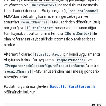
ve yöneten bir
IBurstContext
nesnesi (burst nesnesini
temsil eder) döndürür. Bu iş parçacığı,
requestChannel
FMQ'dan istek alır, çıkarım işlemini gerçekleştirir ve
sonuçları
resultChannel
FMQ üzerinden döndürür. Bu iş
parçacığı ve
IBurstContext
nesnesinde bulunan diğer
tüm kaynaklar, patlamanın istemcisi
IBurstContext
ile
olan referansını kaybettiğinde otomatik olarak serbest
bırakılır.
Alternatif olarak,
IBurstContext
için kendi uygulamanızı
oluşturabilirsiniz. Bu uygulama,
requestChannel
ve
IPreparedModel::configureExecutionBurst
'a iletilen
resultChannel
FMQ'lar üzerinden nasıl mesaj gönderip
alacağını anlar.
Patlatma yardımcı işlevleri
ExecutionBurstServer.h
bölümünde bulunur.