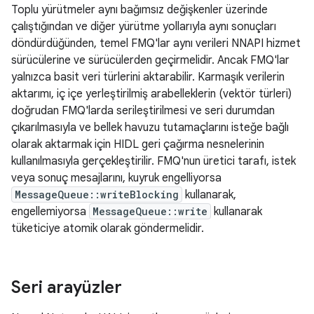
Toplu yürütmeler aynı bağımsız değişkenler üzerinde
çalıştığından ve diğer yürütme yollarıyla aynı sonuçları
döndürdüğünden, temel FMQ'lar aynı verileri NNAPI hizmet
sürücülerine ve sürücülerden geçirmelidir. Ancak FMQ'lar
yalnızca basit veri türlerini aktarabilir. Karmaşık verilerin
aktarımı, iç içe yerleştirilmiş arabelleklerin (vektör türleri)
doğrudan FMQ'larda serileştirilmesi ve seri durumdan
çıkarılmasıyla ve bellek havuzu tutamaçlarını isteğe bağlı
olarak aktarmak için HIDL geri çağırma nesnelerinin
kullanılmasıyla gerçekleştirilir. FMQ'nun üretici tarafı, istek
veya sonuç mesajlarını, kuyruk engelliyorsa
MessageQueue::writeBlocking
kullanarak,
engellemiyorsa
MessageQueue::write
kullanarak
tüketiciye atomik olarak göndermelidir.
Seri arayüzler