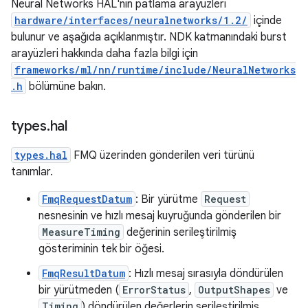
Neural Networks HAL'nin patlama arayüzleri
hardware/interfaces/neuralnetworks/1.2/
içinde
bulunur ve aşağıda açıklanmıştır. NDK katmanındaki burst
arayüzleri hakkında daha fazla bilgi için
frameworks/ml/nn/runtime/include/NeuralNetworks
.h
bölümüne bakın.
types
.
hal
types.hal
FMQ üzerinden gönderilen veri türünü
tanımlar.
FmqRequestDatum
: Bir yürütme
Request
nesnesinin ve hızlı mesaj kuyruğunda gönderilen bir
MeasureTiming
değerinin serileştirilmiş
gösteriminin tek bir öğesi.
FmqResultDatum
: Hızlı mesaj sırasıyla döndürülen
bir yürütmeden (
ErrorStatus
,
OutputShapes
ve
Timing
) döndürülen değerlerin serileştirilmiş