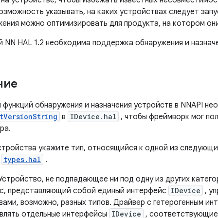
 на устройстве, чтобы избежать известных несовместимос
озможность указывать, на каких устройствах следует запу
жения можно оптимизировать для продукта, на котором они
й NN HAL 1.2 необходима поддержка обнаружения и назнач
ние
 функций обнаружения и назначения устройств в NNAPI не
tVersionString
в
IDevice.hal
, чтобы фреймворк мог пол
ра.
стройства укажите тип, относящийся к одной из следующих
в
types.hal
.
Устройство, не подпадающее ни под одну из других катего
с, представляющий собой единый интерфейс
IDevice
, у
вами, возможно, разных типов. Драйвер с гетерогенным и
влять отдельные интерфейсы
IDevice
, соответствующие