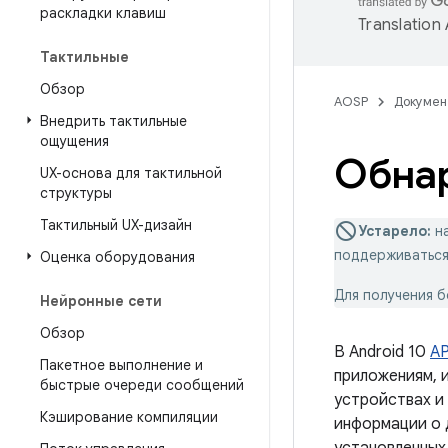
раскладки клавиш
Translation
Тактильные
Обзор
AOSP
Докумен
Внедрить тактильные
ощущения
Обнар
UX-основа для тактильной
структуры
Тактильный UX-дизайн
Устарело:
на
поддерживаться
Оценка оборудования
Для получения 
Нейронные сети
Обзор
В Android 10
AP
Пакетное выполнение и
приложениям, 
быстрые очереди сообщений
устройствах и
Кэширование компиляции
информации о 