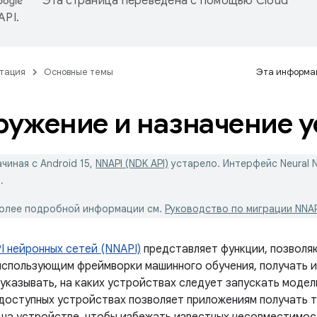
Эта страница переведена с помощью
Cloud
 API
.
тация
Основные темы
Эта информац
ужение и назначение у
чиная с Android 15,
NNAPI (NDK API)
устарело. Интерфейс Neural 
.
более подробной информации см.
Руководство по миграции NNAP
I нейронных сетей (NNAPI)
представляет функции, позволя
использующим фреймворки машинного обучения, получать 
 указывать, на каких устройствах следует запускать моде
доступных устройствах позволяет приложениям получать 