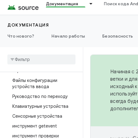
Документация
Поиск кода And
Взаимодействие
Обзор
ДОКУМЕНТАЦИЯ
Ввод
Что нового?
Начало работы
Безопасность
Обзор
Файлы макета ключей
Файлы карты ключевых
персонажей
Начиная с 
ветки и дл
Файлы конфигурации
исходный к
устройств ввода
используйт
Руководство по переходу
всегда буд
Клавиатурные устройства
дополните
Сенсорные устройства
инструмент getevent
инструмент проверки