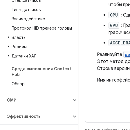
Стек датчиков
чтобы при
Типы датчиков
CPU
:
Одн
Взаимодействие
GPU
:
Гра
Протокол HID трекера головы
графическ
Власть
ACCELER
Режимы
Реализуйте
ge
Датчики ХАЛ
Этот метод до
Строка версии
Среда выполнения Context
Hub
Имя интерфей
Обзор
СМИ
Эффективность