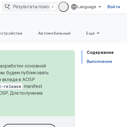
/
Войти
устройства
Автомобильный
Ещё
Содержание
Выполнение
 разработки основной
 мы будем публиковать
я вклада в AOSP
t-release
manifest
OSP. Для получения