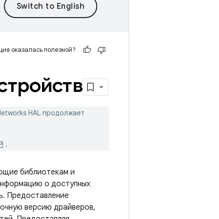
ия оказалась полезной?
стройств
Networks HAL продолжает
I
.
ющие библиотекам и
информацию о доступных
ль. Предоставление
точную версию драйверов,