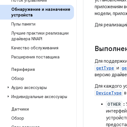
установленных
Поток управления
приложениям в
Обнаружение и назначение
модели, прило
устройств
Пулы памяти
Для реализаци
Лучшие практики реализации
драйвера NNAPI
Выполне
Качество обслуживания
Расширения поставщика
Для поддержки
getType
и
ge
Периферия
версию драйве
Обзор
Для каждого у
Аудио аксессуары
DeviceType
Индивидуальные аксессуары
OTHER
:
Датчики
интерфей
устройст
Обзор
предоста