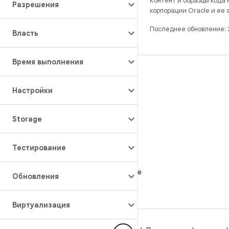
Контент и образцы кода
Разрешения
корпорации Oracle и ее
Последнее обновление: 
Власть
Время выполнения
РАЗРАБОТКА
Хранилище Android Repository
Настройки
Требования
Storage
Как скачать код
Предпросмотр исполняемых файлов
Тестирование
Заводские образы
Драйверы в виде исполняемых файлов
Обновления
Виртуализация