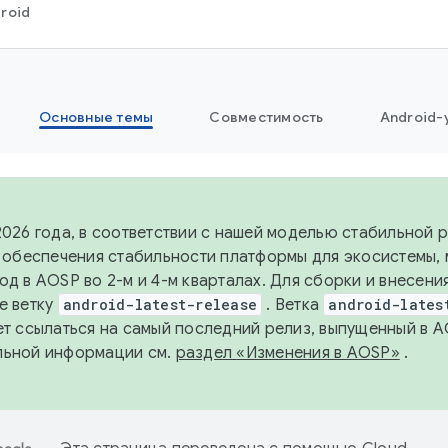
roid
Основные темы
Совместимость
Android-
2026 года, в соответствии с нашей моделью стабильной
я обеспечения стабильности платформы для экосистемы,
од в AOSP во 2-м и 4-м кварталах. Для сборки и внесени
е ветку
android-latest-release
. Ветка
android-lates
ет ссылаться на самый последний релиз, выпущенный в A
льной информации см.
раздел «Изменения в AOSP»
.