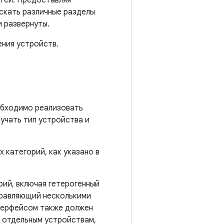
тей. Предоставляя
скать различные разделы
 развернуты.
ения устройств.
обходимо реализовать
учать тип устройства и
 категорий, как указано в
рий, включая гетерогенный
правляющий несколькими
нтерфейсом также должен
 отдельным устройствам,