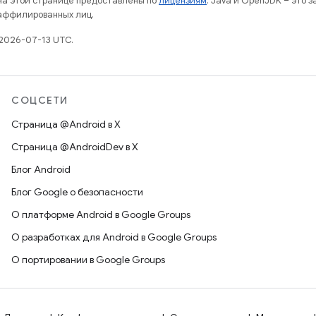
 на этой странице предоставлены по
лицензиям
. Java и OpenJDK – это 
 аффилированных лиц.
2026-07-13 UTC.
СОЦСЕТИ
Страница @Android в X
Страница @AndroidDev в X
Блог Android
Блог Google о безопасности
О платформе Android в Google Groups
О разработках для Android в Google Groups
О портировании в Google Groups