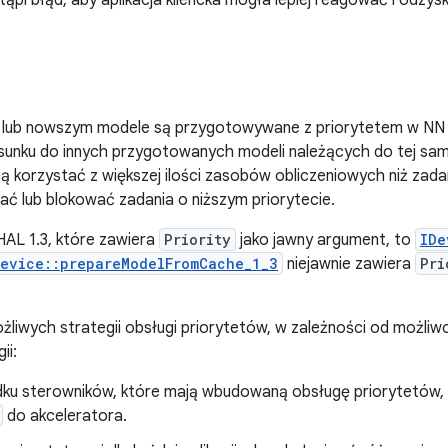
stąpi błąd, aby aplikacja kliencka mogła lepiej reagować i odzy
 lub nowszym modele są przygotowywane z priorytetem w NN HA
unku do innych przygotowanych modeli należących do tej same
ą korzystać z większej ilości zasobów obliczeniowych niż zadan
ć lub blokować zadania o niższym priorytecie.
AL 1.3, które zawiera
Priority
jako jawny argument, to
IDe
Device::prepareModelFromCache_1_3
niejawnie zawiera
Pri
możliwych strategii obsługi priorytetów, w zależności od możliw
ii:
ku sterowników, które mają wbudowaną obsługę priorytetów, 
do akceleratora.