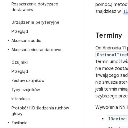
Rozszerzenia dotyczące
pomocą meto
dostawców
znajdziesz w
l
Urządzenia peryferyjne
Przegląd
Terminy
Akcesoria audio
Od Androida 11
Akcesoria niestandardowe
OptionalTime
termin umożliwi
Czujniki
nie może zosta
Przegląd
trwającego zada
Zestaw czujników
nie zmusza ster
jeśli termin mi
Typy czujników
szybszego przeka
Interakcja
Wywołania NN H
Protokół HID śledzenia ruchów
głowy
IDevice
Zasilanie