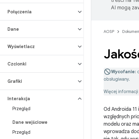
treści na T
AI mogą zaw
Połączenia
Dane
AOSP
Dokumen
Wyświetlacz
Jakoś
Czcionki
Wycofanie:
o
obsługiwany.
Grafiki
Więcej informacj
Interakcja
Przegląd
Od Androida 11 
względnych pri
Dane wejściowe
modelu oraz ma
wprowadza doda
Przegląd