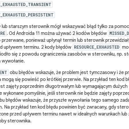
E_EXHAUSTED_TRANSIENT
E_EXHAUSTED_PERSISTENT
0 lub starszym sterownik mógł wskazywać błąd tylko za pomoc
URE
. Od Androida 11 można używać 2 kodów błędów
MISSED_
 przerwane, ponieważ upłynął termin lub sterownik przewidział,
d upływem terminu. 2 kody błędów
RESOURCE_EXHAUSTED
mog
iodło się z powodu ograniczenia zasobów w sterowniku, np. st
na wywołanie.
ENT
obu błędów wskazuje, że problem jest tymczasowy i że p
mogą się powieść po krótkiej przerwie. Na przykład ten kod b
jest zajęty poprzednim długotrwałym lub wymagającym dużych
e wykonane pomyślnie, jeśli sterownik nie będzie zajęty poprz
bu błędów wskazuje, że przyszłe wywołania tego samego zada
 Na przykład ten kod błędu powinien być zwracany, gdy sterow
one przed upływem terminu nawet w idealnych warunkach lub ż
oby sterownika.