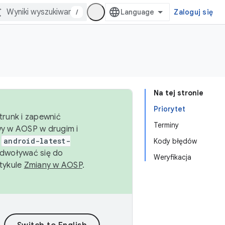
/
Zaloguj się
Na tej stronie
Priorytet
trunk i zapewnić
Terminy
wy w AOSP w drugim i
i
android-latest-
Kody błędów
dwoływać się do
Weryfikacja
rtykule
Zmiany w AOSP
.