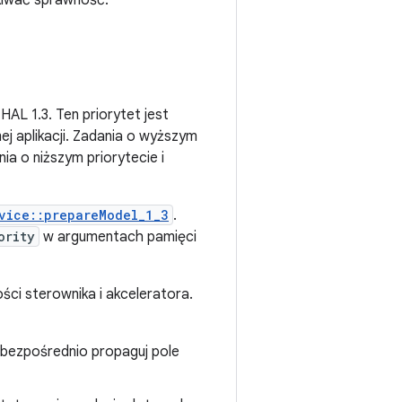
skiwać sprawność.
L 1.3. Ten priorytet jest
j aplikacji. Zadania o wyższym
ia o niższym priorytecie i
vice::prepareModel_1_3
.
ority
w argumentach pamięci
ości sterownika i akceleratora.
bezpośrednio propaguj pole