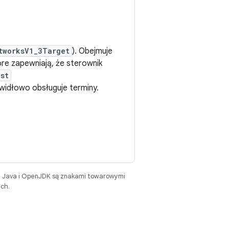
tworksV1_3Target
). Obejmuje
tóre zapewniają, że sterownik
st
awidłowo obsługuje terminy.
. Java i OpenJDK są znakami towarowymi
ch.