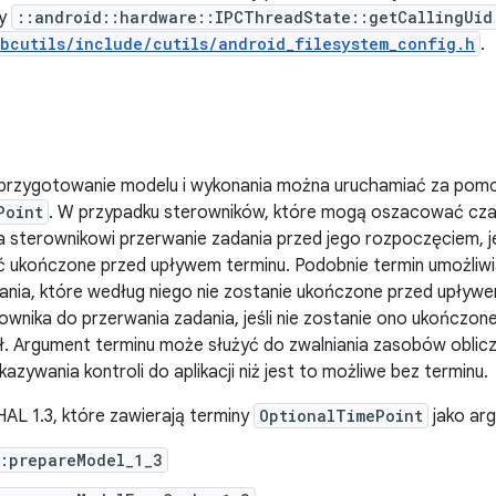
dy
::android::hardware::IPCThreadState::getCallingUid
ibcutils/include/cutils/android_filesystem_config.h
.
 przygotowanie modelu i wykonania można uruchamiać za pom
Point
. W przypadku sterowników, które mogą oszacować czas
a sterownikowi przerwanie zadania przed jego rozpoczęciem, je
ć ukończone przed upływem terminu. Podobnie termin umożliwi
nia, które według niego nie zostanie ukończone przed upływe
ownika do przerwania zadania, jeśli nie zostanie ono ukończon
nął. Argument terminu może służyć do zwalniania zasobów oblic
zywania kontroli do aplikacji niż jest to możliwe bez terminu.
AL 1.3, które zawierają terminy
OptionalTimePoint
jako arg
::prepareModel_1_3