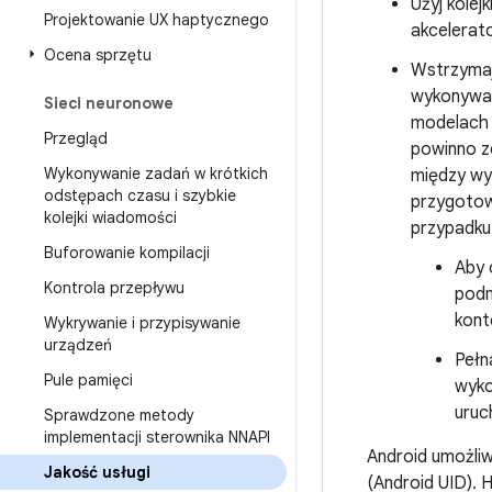
Użyj kolej
Projektowanie UX haptycznego
akcelerat
Ocena sprzętu
Wstrzymaj 
wykonywan
Sieci neuronowe
modelach o
Przegląd
powinno z
Wykonywanie zadań w krótkich
między wy
odstępach czasu i szybkie
przygotow
kolejki wiadomości
przypadku 
Buforowanie kompilacji
Aby 
Kontrola przepływu
podm
kont
Wykrywanie i przypisywanie
urządzeń
Pełn
Pule pamięci
wyko
uruc
Sprawdzone metody
implementacji sterownika NNAPI
Android umożliw
Jakość usługi
(Android UID). 