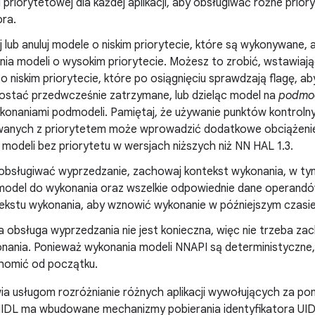
ki priorytetowej dla każdej aplikacji, aby obsługiwać różne prio
ora.
lub anuluj modele o niskim priorytecie, które są wykonywane, 
ia modeli o wysokim priorytecie. Możesz to zrobić, wstawiaj
 niskim priorytecie, które po osiągnięciu sprawdzają flagę, ab
ostać przedwcześnie zatrzymane, lub dzieląc model na
podmo
konaniami podmodeli. Pamiętaj, że używanie punktów kontroln
anych z priorytetem może wprowadzić dodatkowe obciążenie,
modeli bez priorytetu w wersjach niższych niż NN HAL 1.3.
obsługiwać wyprzedzanie, zachowaj kontekst wykonania, w ty
odel do wykonania oraz wszelkie odpowiednie dane operandów
ekstu wykonania, aby wznowić wykonanie w późniejszym czasie
a obsługa wyprzedzania nie jest konieczna, więc nie trzeba z
nania. Ponieważ wykonania modeli NNAPI są deterministyczne,
homić od początku.
ia usługom rozróżnianie różnych aplikacji wywołujących za po
HIDL ma wbudowane mechanizmy pobierania identyfikatora UID 