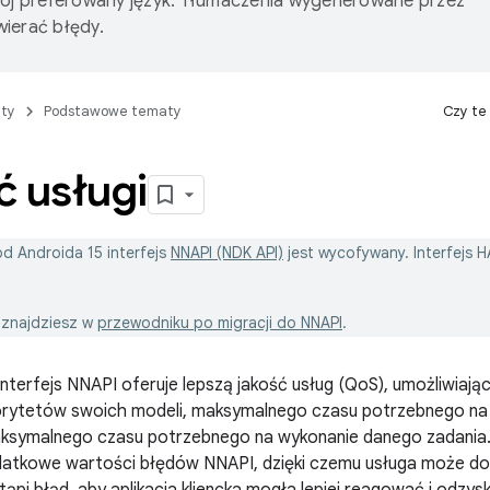
wój preferowany język. Tłumaczenia wygenerowane przez
ierać błędy.
ty
Podstawowe tematy
Czy te
ć usługi
d Androida 15 interfejs
NNAPI (NDK API)
jest wycofywany. Interfejs H
i znajdziesz w
przewodniku po migracji do NNAPI
.
interfejs NNAPI oferuje lepszą jakość usług (QoS), umożliwiając
orytetów swoich modeli, maksymalnego czasu potrzebnego n
ksymalnego czasu potrzebnego na wykonanie danego zadania.
tkowe wartości błędów NNAPI, dzięki czemu usługa może dok