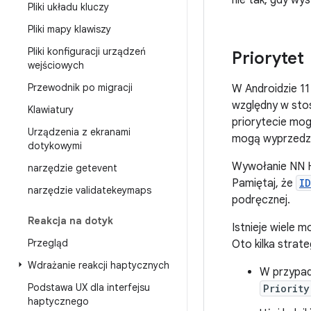
nie tak, gdy wy
Pliki układu kluczy
Pliki mapy klawiszy
Pliki konfiguracji urządzeń
Priorytet
wejściowych
Przewodnik po migracji
W Androidzie 11
względny w stos
Klawiatury
priorytecie mog
Urządzenia z ekranami
mogą wyprzedza
dotykowymi
Wywołanie NN H
narzędzie getevent
Pamiętaj, że
I
narzędzie validatekeymaps
podręcznej.
Reakcja na dotyk
Istnieje wiele 
Przegląd
Oto kilka strateg
Wdrażanie reakcji haptycznych
W przypad
Podstawa UX dla interfejsu
Priority
haptycznego