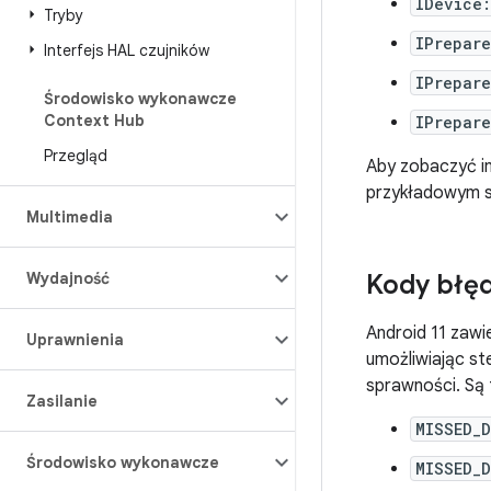
IDevice
Tryby
IPrepar
Interfejs HAL czujników
IPrepar
Środowisko wykonawcze
Context Hub
IPrepar
Przegląd
Aby zobaczyć im
przykładowym 
Multimedia
Wydajność
Kody błę
Android 11 zaw
Uprawnienia
umożliwiając st
sprawności. Są
Zasilanie
MISSED_
Środowisko wykonawcze
MISSED_