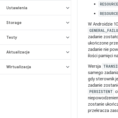
RESOURC
Ustawienia
RESOURC
Storage
W Androidzie 1
GENERAL_FAIL
zadanie zostało
Testy
ukończone prze
zadanie nie pow
Aktualizacje
ilości pamięci 
Wersja
TRANSI
Wirtualizacja
samego zadania 
gdy sterownik 
zadanie zostani
PERSISTENT
o
niepowodzeniem.
zostanie ukończ
przekracza zas