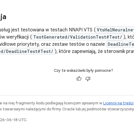
ja
 usług jest testowana w testach NNAPI VTS (
VtsHalNeuralne
w weryfikacji (
TestGenerated/ValidationTest#Test/
), k
widłowe priorytety, oraz zestaw testów o nazwie
DeadlineTe
ed/DeadlineTest#Test/
), które zapewniają, że sterownik pr
Czy te wskazówki były pomocne?
ne na niej fragmenty kodu podlegają licencjom opisanym w
Licencji na treści
i towarowymi należącymi do firmy Oracle lub jej podmiotów stowarzyszony
2026-06-18 UTC.