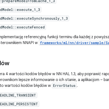
::prepareModelFromCache_1_3
edModel::execute_1_3
edModel::executeSynchronously_1_3
edModel::executeFenced
plementację referencyjną funkcji terminu dla każdej z powyżs
sterownikiem NNAPI w
frameworks/ml/nn/driver/sample/S
dów
iera 4 wartości kodów błędów w NN HAL 1.3, aby poprawić rap
erownikom lepsze informowanie o ich stanie, a aplikacjom – ba
 to wartości kodów błędów w
ErrorStatus
.
DEADLINE_TRANSIENT
DEADLINE_PERSISTENT