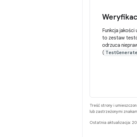
Weryfikac
Funkcja jakości
to zestaw testó
odrzuca niepra
(
TestGenerat
Treść strony i umieszczo
lub zastrzeżonymi znakam
Ostatnia aktualizacja: 