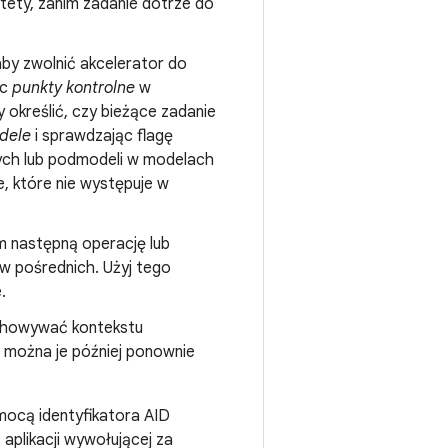
rytety, zanim zadanie dotrze do
aby zwolnić akcelerator do
ąc
punkty kontrolne
w
y określić, czy bieżące zadanie
dele
i sprawdzając flagę
ych lub podmodeli w modelach
 które nie występuje w
m następną operację lub
 pośrednich. Użyj tego
.
achowywać kontekstu
 można je później ponownie
mocą identyfikatora AID
aplikacji wywołującej za