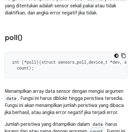
yang ditentukan adalah sensor sekali pakai atau tidak
diaktifkan, dan angka error negatif jika tidak.
poll(
)
int (*poll)(struct sensors_poll_device_t 
*dev, sen
  count);
Menampilkan array data sensor dengan mengisi argumen
data
. Fungsi ini harus diblokir hingga peristiwa tersedia.
Fungsi ini akan menampilkan jumlah peristiwa yang dibaca
jika berhasil, atau angka error negatif jika terjadi error.
Jumlah peristiwa yang ditampilkan dalam
data
harus
kurang dari atau sama dengan argumen
count
. Fungsi ini