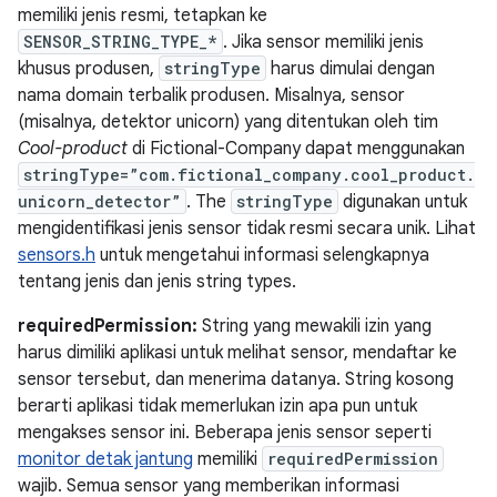
memiliki jenis resmi, tetapkan ke
SENSOR_STRING_TYPE_*
. Jika sensor memiliki jenis
khusus produsen,
stringType
harus dimulai dengan
nama domain terbalik produsen. Misalnya, sensor
(misalnya, detektor unicorn) yang ditentukan oleh tim
Cool-product
di Fictional-Company dapat menggunakan
stringType=”com.fictional_company.cool_product.
unicorn_detector”
. The
stringType
digunakan untuk
mengidentifikasi jenis sensor tidak resmi secara unik. Lihat
sensors.h
untuk mengetahui informasi selengkapnya
tentang jenis dan jenis string types.
requiredPermission:
String yang mewakili izin yang
harus dimiliki aplikasi untuk melihat sensor, mendaftar ke
sensor tersebut, dan menerima datanya. String kosong
berarti aplikasi tidak memerlukan izin apa pun untuk
mengakses sensor ini. Beberapa jenis sensor seperti
monitor detak jantung
memiliki
requiredPermission
wajib. Semua sensor yang memberikan informasi