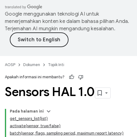
Google menggunakan teknologi AI untuk
menerjemahkan konten ke dalam bahasa pilihan Anda.
Terjemahan AI mungkin mengandung kesalahan.
AOSP
Dokumen
Topik Inti
Apakah informasi ini membantu?
Sensors HAL 1
.
0
Pada halaman ini
get_sensors_list(list)
activate(sensor, true/false)
batch(sensor, flags, sampling period, maximum report latency)