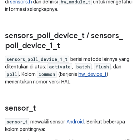
di
sensors.h
dan definisi
hw_module_t
untuk mengetahui
informasi selengkapnya.
sensors
_
poll
_
device
_
t
/
sensors
_
poll
_
device
_
1
_
t
sensors_poll_device_1_t
berisi metode lainnya yang
ditentukan di atas:
activate
,
batch
,
flush
, dan
poll
. Kolom
common
(berjenis
hw_device_t
)
menentukan nomor versi HAL.
sensor
_
t
sensor_t
mewakili sensor
Android
. Berikut beberapa
kolom pentingnya: