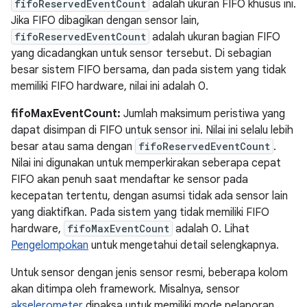
fifoReservedEventCount
adalah ukuran FIFO khusus ini.
Jika FIFO dibagikan dengan sensor lain,
fifoReservedEventCount
adalah ukuran bagian FIFO
yang dicadangkan untuk sensor tersebut. Di sebagian
besar sistem FIFO bersama, dan pada sistem yang tidak
memiliki FIFO hardware, nilai ini adalah 0.
fifoMaxEventCount:
Jumlah maksimum peristiwa yang
dapat disimpan di FIFO untuk sensor ini. Nilai ini selalu lebih
besar atau sama dengan
fifoReservedEventCount
.
Nilai ini digunakan untuk memperkirakan seberapa cepat
FIFO akan penuh saat mendaftar ke sensor pada
kecepatan tertentu, dengan asumsi tidak ada sensor lain
yang diaktifkan. Pada sistem yang tidak memiliki FIFO
hardware,
fifoMaxEventCount
adalah 0. Lihat
Pengelompokan
untuk mengetahui detail selengkapnya.
Untuk sensor dengan jenis sensor resmi, beberapa kolom
akan ditimpa oleh framework. Misalnya, sensor
akselerometer
dipaksa untuk memiliki mode pelaporan