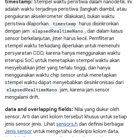
timestamp:
Stempel waktu peristiwa dalam nanodetik. Ini
adalah waktu terjadinya peristiwa (langkah diambil, atau
pengukuran akselerometer dilakukan), bukan waktu
peristiwa dilaporkan.
timestamp
harus disinkronkan
dengan jam
elapsedRealtimeNano
, dan dalam kasus
sensor berkelanjutan, jitter harus kecil. Pemfilteran
stempel waktu terkadang diperlukan untuk memenuhi
persyaratan CDD, karena hanya menggunakan waktu
interupsi SoC untuk menetapkan stempel waktu akan
menyebabkan jitter yang terlalu tinggi, dan hanya
menggunakan waktu chip sensor untuk menetapkan
stempel waktu dapat menyebabkan desinkronisasi dari
elapsedRealtimeNano
jam, karena jam sensor
mengalami drift.
data and overlapping fields:
Nilai yang diukur oleh
sensor. Arti dan unit kolom tersebut khusus untuk setiap
jenis sensor jenis. Lihat
sensors.h
dan definisi berbagai
Jenis sensor
untuk mengetahui deskripsi kolom data.