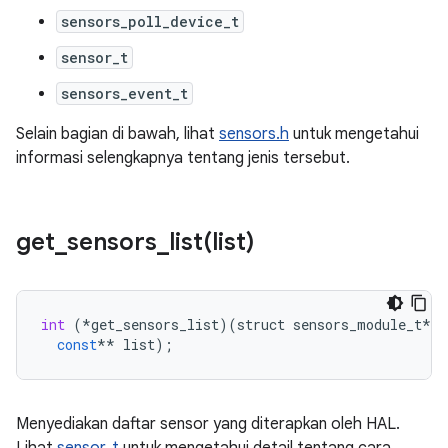
sensors_poll_device_t
sensor_t
sensors_event_t
Selain bagian di bawah, lihat
sensors.h
untuk mengetahui
informasi selengkapnya tentang jenis tersebut.
get_sensors_list(
list)
int
(
*
get_sensors_list
)(
struct
sensors_module_t
*
m
const
**
list
);
Menyediakan daftar sensor yang diterapkan oleh HAL.