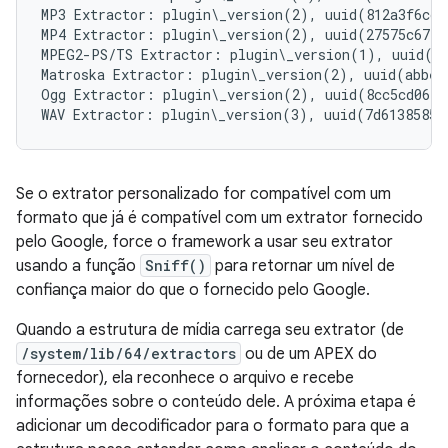
MP3 Extractor: plugin\_version(2), uuid(812a3f6cc8
MP4 Extractor: plugin\_version(2), uuid(27575c6744
MPEG2-PS/TS Extractor: plugin\_version(1), uuid(3d
Matroska Extractor: plugin\_version(2), uuid(abbed
Ogg Extractor: plugin\_version(2), uuid(8cc5cd06f7
Se o extrator personalizado for compatível com um
formato que já é compatível com um extrator fornecido
pelo Google, force o framework a usar seu extrator
usando a função
Sniff()
para retornar um nível de
confiança maior do que o fornecido pelo Google.
Quando a estrutura de mídia carrega seu extrator (de
/system/lib/64/extractors
ou de um APEX do
fornecedor), ela reconhece o arquivo e recebe
informações sobre o conteúdo dele. A próxima etapa é
adicionar um decodificador para o formato para que a