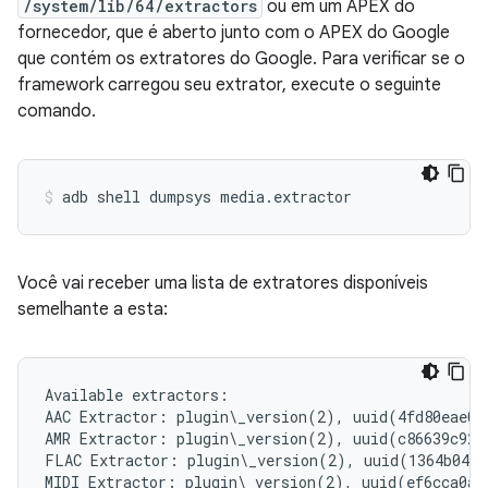
/system/lib/64/extractors
ou em um APEX do
fornecedor, que é aberto junto com o APEX do Google
que contém os extratores do Google. Para verificar se o
framework carregou seu extrator, execute o seguinte
comando.
adb
shell
dumpsys
media.extractor
Você vai receber uma lista de extratores disponíveis
semelhante a esta:
Available extractors:

AAC Extractor: plugin\_version(2), uuid(4fd80eae03
AMR Extractor: plugin\_version(2), uuid(c86639c92f
FLAC Extractor: plugin\_version(2), uuid(1364b048c
MIDI Extractor: plugin\_version(2), uuid(ef6cca0af