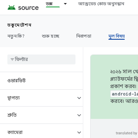
ডক্স
অ্যান্ড্রয়েড কোড অনুসন্ধান
ডকুমেন্টেশন
নতুন কি?
শুরু হচ্ছে
নিরাপত্তা
মূল বিষয়
২০২৬ সাল থেক
প্ল্যাটফর্মে
ওভারভিউ
প্রকাশ করব।
android-l
স্থাপত্য
করবে। আরও 
শ্রুতি
ক্যামেরা