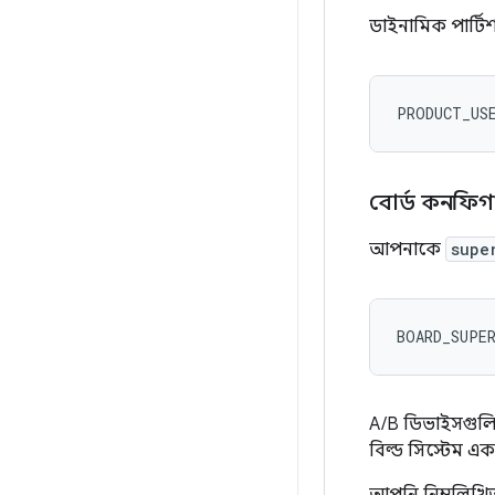
ডাইনামিক পার্টি
PRODUCT_US
বোর্ড কনফিগ
আপনাকে
supe
BOARD_SUPE
A/B ডিভাইসগুল
বিল্ড সিস্টেম একট