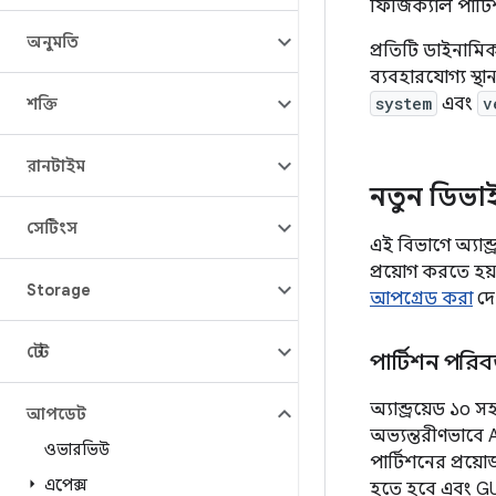
ফিজিক্যাল পার্ট
অনুমতি
প্রতিটি ডাইনামি
ব্যবহারযোগ্য স্
system
এবং
v
শক্তি
রানটাইম
নতুন ডিভাই
সেটিংস
এই বিভাগে অ্যান
প্রয়োগ করতে হয
Storage
আপগ্রেড করা
দে
টেস্ট
পার্টিশন পরিবর
অ্যান্ড্রয়েড ১০
আপডেট
অভ্যন্তরীণভাবে
ওভারভিউ
পার্টিশনের প্রয়
এপেক্স
হতে হবে এবং GUI