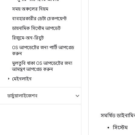
সময় অঞ্চলের নিয়ম
ব্যবহারকারীর ডেটা চেকপয়েন্ট
ডায়নামিক সিস্টেম আপডেট
রিজুমে-অন-রিবুট
OS আপডেটের জন্য পার্টি আপগ্রেড
করুন
মুলতুবি থাকা OS আপডেটের জন্য
আমন্ত্রণ আপগ্রেড করুন
মেইনলাইন
ভার্চুয়ালাইজেশন
সমর্থিত ডাইনামি
সিস্টেম