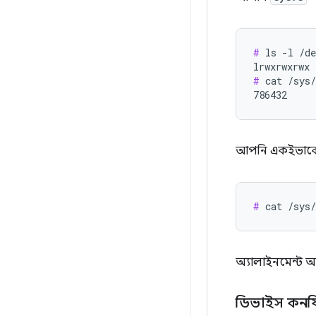
#
 ls -l /de
#
 cat /sys/
786432
আপনি একইভাব
#
 cat /sys
অ্যালাইনমেন্ট 
ডিভাইস কনফি