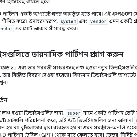
িশন হিসেবেই রাখতে হবে।
ক পার্টিশন একটি
আপডেট গ্রুপের
অন্তর্ভুক্ত হতে পারে। এই গ্রুপগুলো স
থান সীমিত করে। উদাহরণস্বরূপ,
system
এবং
vendor
এমন একটি গ্রু
endor
এর মোট আকার সীমাবদ্ধ করে।
সগুলিতে ডায়নামিক পার্টিশন প্রয়োগ করুন
্ড্রয়েড ১০ এবং তার পরবর্তী সংস্করণসহ লঞ্চ হওয়া নতুন ডিভাইসগুল
়, তার বিস্তারিত বিবরণ দেওয়া হয়েছে। বিদ্যমান ডিভাইসগুলি আপড
খুন।
্তন
 সহ লঞ্চ হওয়া ডিভাইসগুলির জন্য,
super
নামে একটি পার্টিশন তৈরি
 A/B স্লটগুলি পরিচালনা করে, তাই A/B ডিভাইসগুলির জন্য আলাদা
োজন হয় না। বুটলোডার দ্বারা ব্যবহৃত হয় না এমন সমস্ত রিড-অনলি A
D পার্টিশন টেবিল (GPT) থেকে মুছে ফেলতে হবে। ভেন্ডর-নির্দিষ্ট প