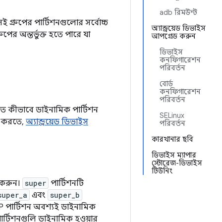
adb রিমউন্ট
েই গ্রুপের পার্টিশনগুলোর সর্বোচ্চ
অ্যান্ড্রয়েড ডিভাইস
পের অন্তর্ভুক্ত হতে পারে যা
আপগ্রেড করুন
ডিভাইস
কনফিগারেশন
পরিবর্তন
বোর্ড
কনফিগারেশন
পরিবর্তন
িতে কীভাবে ডাইনামিক পার্টিশন
SELinux
েট করতে,
অ্যান্ড্রয়েড ডিভাইস
পরিবর্তন
কারখানার ছবি
ডিভাইস ম্যাপার
স্টোরেজ-ডিভাইস
টিউনিং
 করুন।
super
পার্টিশনটি
super_a
এবং
super_b
OSP পার্টিশন অবশ্যই ডাইনামিক
ার্টিশনগুলি ডাইনামিক হওয়ার