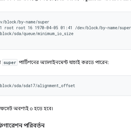
v/block/by-name/super

block/sda/queue/minimum_io_size

ে
super
পার্টিশনের অ্যালাইনমেন্ট যাচাই করতে পারেন:
/block/sda/sda17/alignment_offset
অফসেট অবশ্যই ০ হতে হবে।
গারেশন পরিবর্তন