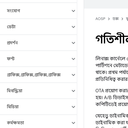
সংযোগ
AOSP
ডক্স
ম
ডেটা
গতিশীল 
প্রদর্শন
লিনাক্স কার্নেলে
ফন্ট
পার্টিশনে মেটাড
থাকে। প্রথম পর্যা
গ্রাফিক্স
,
গ্রাফিক্স
,
গ্রাফিক্স
,
গ্রাফিক্স
প্রতিনিধিত্ব করার
OTA প্রয়োগ করার
মিথস্ক্রিয়া
হয়। A/B ডিভাইসগ
কপিটিতেই প্রয়ো
মিডিয়া
যেহেতু ডাইনামিক
ডাইনামিক করা যা
কর্মক্ষমতা