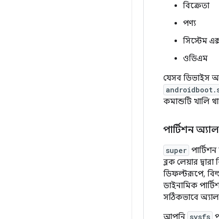
বিক্রেতা
পণ্য
সিস্টেম এক
ওডিএম
যেসব ডিভাইস অ্যা
androidboot.
কমান্ডটি খালি থ
পার্টিশন অ্যাল
super
পার্টিশ
ব্লক লেয়ার দ্বারা 
ডিফল্টরূপে, বিল্
ডাইনামিক পার্টি
সঠিকভাবে অ্যা
আপনি
sysfs
প