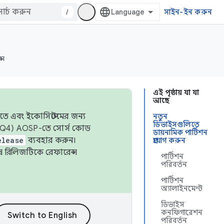
/
সাইন-ইন করুন
্স
এই পৃষ্ঠায় যা যা
আছে
তে এবং ইকোসিস্টেমের জন্য
নতুন
ডিভাইসগুলিতে
 এবং Q4) AOSP-তে সোর্স কোড
ডায়নামিক পার্টিশন
elease
ব্যবহার করুন।
প্রয়োগ করুন
শেষ রিলিজটিকে রেফারেন্স
পার্টিশন
পরিবর্তন
পার্টিশন
অ্যালাইনমেন্ট
ডিভাইস
কনফিগারেশন
পরিবর্তন