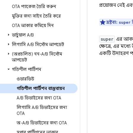
প্রয়োজন নেই এব
OTA প্যাকেজ তৈরি করুন
মুক্তির জন্য সাইন তৈরি করে
দ্রষ্টব্য:
super
OTA আকার কমিয়ে দিন
ভার্চুয়াল A
/
B
super
এর আকার
লিগ্যাসি A
/
B সিস্টেম আপডেট
ক্ষেত্রে, এর মধ্য
একটি উদাহরণ পা
(অপ্রচলিত) নন-A
/
B সিস্টেম
আপডেট
গতিশীল পার্টিশন
ওভারভিউ
গতিশীল পার্টিশন বাস্তবায়ন
A
/
B ডিভাইসের জন্য OTA
লিগ্যাসি A
/
B ডিভাইসের জন্য
OTA
অ-A
/
B ডিভাইসের জন্য OTA
সুপার পার্টিশনের আকার