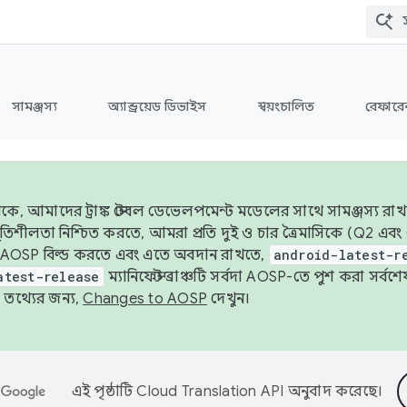
সামঞ্জস্য
অ্যান্ড্রয়েড ডিভাইস
স্বয়ংচালিত
রেফারেন
ে, আমাদের ট্রাঙ্ক স্টেবল ডেভেলপমেন্ট মডেলের সাথে সামঞ্জস্য রাখ
র স্থিতিশীলতা নিশ্চিত করতে, আমরা প্রতি দুই ও চার ত্রৈমাসিকে (Q2
 AOSP বিল্ড করতে এবং এতে অবদান রাখতে,
android-latest-r
atest-release
ম্যানিফেস্ট ব্রাঞ্চটি সর্বদা AOSP-তে পুশ করা সর্ব
তথ্যের জন্য,
Changes to AOSP
দেখুন।
এই পৃষ্ঠাটি
Cloud Translation API
অনুবাদ করেছে।