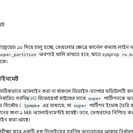
্সট
ন্ড্রয়েড ১০ দিয়ে চালু হচ্ছে, সেগুলোর ক্ষেত্রে কার্নেল কমান্ড লাই
super_partition
অবশ্যই খালি রাখতে হবে, যাতে sysprop
ro.b
াকে।
াইনমেন্ট
ন সঠিকভাবে অ্যালাইন করা না থাকলে ডিভাইস-ম্যাপার মডিউলটি ক
নির্ধারিত
সর্বনিম্ন I/O রিকোয়েস্ট সাইজের
সাথে
super
পার্টিশনকে অব
ড সিস্টেম (
lpmake
এর মাধ্যমে, যা
super
পার্টিশন ইমেজ তৈরি কর
শনের জন্য ১ MiB অ্যালাইনমেন্টই যথেষ্ট। তবে, ভেন্ডরদের নিশ্চিত 
লাইন করা আছে।
রীক্ষা করে একটি ব্লক ডিভাইসের সর্বনিম্ন অনুরোধের আকার নির্ধার