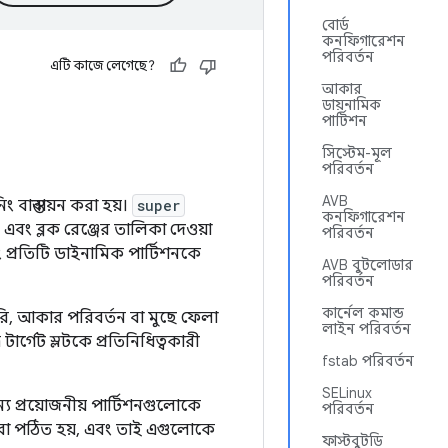
বোর্ড
কনফিগারেশন
পরিবর্তন
এটি কাজে লেগেছে?
আকার
ডায়নামিক
পার্টিশন
সিস্টেম-মূল
পরিবর্তন
AVB
বাস্তবায়ন করা হয়।
super
কনফিগারেশন
ম এবং ব্লক রেঞ্জের তালিকা দেওয়া
পরিবর্তন
 প্রতিটি ডাইনামিক পার্টিশনকে
AVB বুটলোডার
পরিবর্তন
কার্নেল কমান্ড
তৈরি, আকার পরিবর্তন বা মুছে ফেলা
লাইন পরিবর্তন
ার্গেট স্লটকে প্রতিনিধিত্বকারী
fstab পরিবর্তন
SELinux
য প্রয়োজনীয় পার্টিশনগুলোকে
পরিবর্তন
ারা পঠিত হয়, এবং তাই এগুলোকে
ফাস্টবুটডি