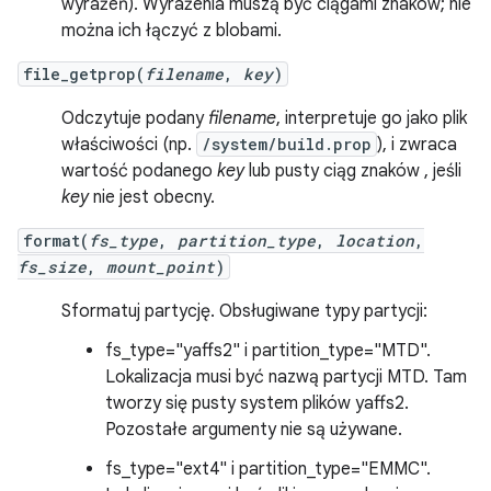
wyrażeń). Wyrażenia muszą być ciągami znaków; nie
można ich łączyć z blobami.
file_getprop(
filename
,
key
)
Odczytuje podany
filename
, interpretuje go jako plik
właściwości (np.
/system/build.prop
), i zwraca
wartość podanego
key
lub pusty ciąg znaków , jeśli
key
nie jest obecny.
format(
fs_type
,
partition_type
,
location
,
fs_size
,
mount_point
)
Sformatuj partycję. Obsługiwane typy partycji:
fs_type="yaffs2" i partition_type="MTD".
Lokalizacja musi być nazwą partycji MTD. Tam
tworzy się pusty system plików yaffs2.
Pozostałe argumenty nie są używane.
fs_type="ext4" i partition_type="EMMC".