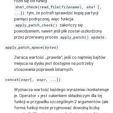
różni się od funkcji
sha1_check(read_file(
filename
),
sha1
[,
...])
tym, że potrafi sprawdzić kopię partycji
pamięci podręcznej, więc funkcja
apply_patch_check()
zakończy się
powodzeniem, nawet jeśli plik został uszkodzony
przez przerwany proces
apply_patch() update
.
apply_patch_space(
bytes
)
Zwraca wartość „prawda”, jeśli co najmniej
bajtów
miejsca na dysku jest dostępne na potrzeby
stosowania poprawek binarnych.
concat(
expr
[,
expr
, ...])
Wyznacza wartość każdego wyrażenia i konkatenuje
je. Operator + jest cukierkiem składniczym dla tej
funkcji w przypadku szczególnym 2 argumentów (ale
forma funkcji może przyjmować dowolną liczbę