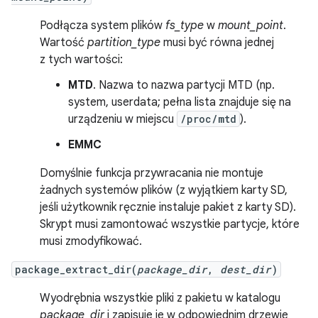
Podłącza system plików
fs_type
w
mount_point
.
Wartość
partition_type
musi być równa jednej
z tych wartości:
MTD
. Nazwa to nazwa partycji MTD (np.
system, userdata; pełna lista znajduje się na
urządzeniu w miejscu
/proc/mtd
).
EMMC
Domyślnie funkcja przywracania nie montuje
żadnych systemów plików (z wyjątkiem karty SD,
jeśli użytkownik ręcznie instaluje pakiet z karty SD).
Skrypt musi zamontować wszystkie partycje, które
musi zmodyfikować.
package_extract_dir(
package_dir
,
dest_dir
)
Wyodrębnia wszystkie pliki z pakietu w katalogu
package_dir
i zapisuje je w odpowiednim drzewie