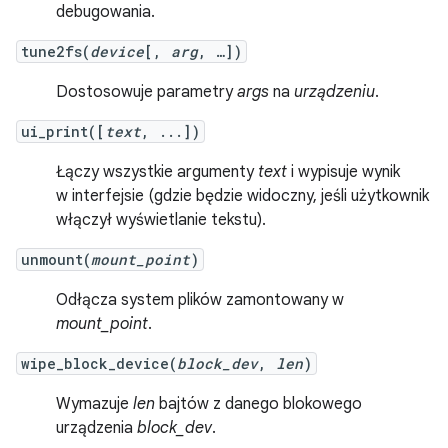
debugowania.
tune2fs(
device
[,
arg
, …])
Dostosowuje parametry
args
na
urządzeniu
.
ui_print([
text
, ...])
Łączy wszystkie argumenty
text
i wypisuje wynik
w interfejsie (gdzie będzie widoczny, jeśli użytkownik
włączył wyświetlanie tekstu).
unmount(
mount_point
)
Odłącza system plików zamontowany w
mount_point
.
wipe_block_device(
block_dev
,
len
)
Wymazuje
len
bajtów z danego blokowego
urządzenia
block_dev
.