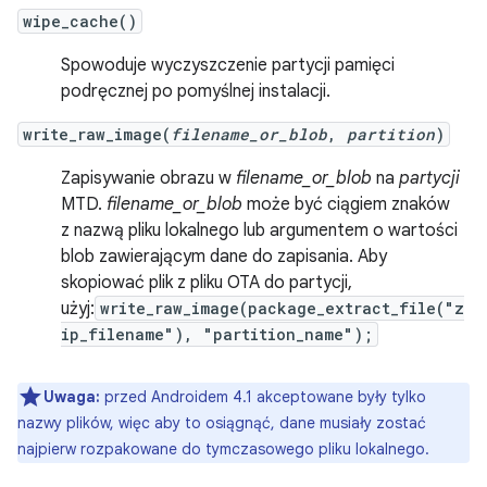
wipe_cache()
Spowoduje wyczyszczenie partycji pamięci
podręcznej po pomyślnej instalacji.
write_raw_image(
filename_or_blob
,
partition
)
Zapisywanie obrazu w
filename_or_blob
na
partycji
MTD.
filename_or_blob
może być ciągiem znaków
z nazwą pliku lokalnego lub argumentem o wartości
blob zawierającym dane do zapisania. Aby
skopiować plik z pliku OTA do partycji,
użyj:
write_raw_image(package_extract_file("z
ip_filename"), "partition_name");
Uwaga:
przed Androidem 4.1 akceptowane były tylko
nazwy plików, więc aby to osiągnąć, dane musiały zostać
najpierw rozpakowane do tymczasowego pliku lokalnego.