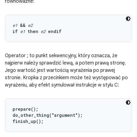
równoważne:
e1
&&
e2
if
e1
then
e2
endif
Operator ; to punkt sekwencyjny, który oznacza, że
najpierw należy sprawdzić lewą, a potem prawą stronę.
Jego wartość jest wartością wyrażenia po prawej
stronie. Kropka z przecinkiem może też występować po
wyrażeniu, aby efekt symulował instrukcje w stylu C:
prepare();

do_other_thing("argument");

finish_up();