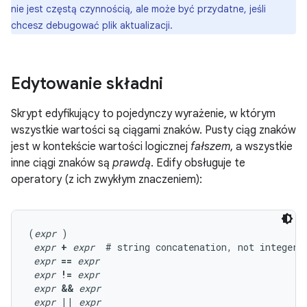
nie jest częstą czynnością, ale może być przydatne, jeśli
chcesz debugować plik aktualizacji.
Edytowanie składni
Skrypt edyfikujący to pojedynczy wyrażenie, w którym
wszystkie wartości są ciągami znaków. Pusty ciąg znaków
jest w kontekście wartości logicznej
fałszem
, a wszystkie
inne ciągi znaków są
prawdą
. Edify obsługuje te
operatory (z ich zwykłym znaczeniem):
(
expr
 )

expr
+
expr
  # string concatenation, not integer a
expr
==
expr
expr
!=
expr
expr
&&
expr
expr
||
expr