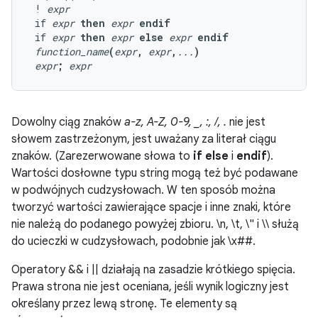
 ! 
expr
 if 
expr
then
expr
endif
 if 
expr
then
expr
else
expr
endif
function_name
(
expr
,
expr
,
...
)
expr
;
expr
Dowolny ciąg znaków
a-z, A-Z, 0-9, _, :, /, .
nie jest
słowem zastrzeżonym, jest uważany za literał ciągu
znaków. (Zarezerwowane słowa to
if else
i
endif
).
Wartości dosłowne typu string mogą też być podawane
w podwójnych cudzysłowach. W ten sposób można
tworzyć wartości zawierające spacje i inne znaki, które
nie należą do podanego powyżej zbioru. \n, \t, \" i \\ służą
do ucieczki w cudzysłowach, podobnie jak \x
##
.
Operatory && i || działają na zasadzie krótkiego spięcia.
Prawa strona nie jest oceniana, jeśli wynik logiczny jest
określany przez lewą stronę. Te elementy są