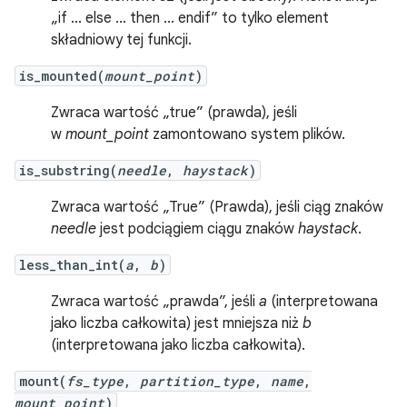
„if ... else ... then ... endif” to tylko element
składniowy tej funkcji.
is_mounted(
mount_point
)
Zwraca wartość „true” (prawda), jeśli
w
mount_point
zamontowano system plików.
is_substring(
needle
,
haystack
)
Zwraca wartość „True” (Prawda), jeśli ciąg znaków
needle
jest podciągiem ciągu znaków
haystack
.
less_than_int(
a
,
b
)
Zwraca wartość „prawda”, jeśli
a
(interpretowana
jako liczba całkowita) jest mniejsza niż
b
(interpretowana jako liczba całkowita).
mount(
fs_type
,
partition_type
,
name
,
mount_point
)