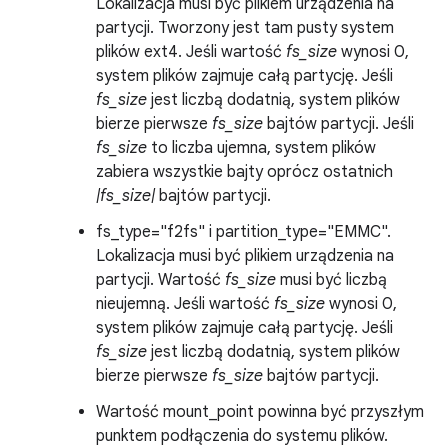
Lokalizacja musi być plikiem urządzenia na
partycji. Tworzony jest tam pusty system
plików ext4. Jeśli wartość
fs_size
wynosi 0,
system plików zajmuje całą partycję. Jeśli
fs_size
jest liczbą dodatnią, system plików
bierze pierwsze
fs_size
bajtów partycji. Jeśli
fs_size
to liczba ujemna, system plików
zabiera wszystkie bajty oprócz ostatnich
|fs_size|
bajtów partycji.
fs_type="f2fs" i partition_type="EMMC".
Lokalizacja musi być plikiem urządzenia na
partycji. Wartość
fs_size
musi być liczbą
nieujemną. Jeśli wartość
fs_size
wynosi 0,
system plików zajmuje całą partycję. Jeśli
fs_size
jest liczbą dodatnią, system plików
bierze pierwsze
fs_size
bajtów partycji.
Wartość mount_point powinna być przyszłym
punktem podłączenia do systemu plików.