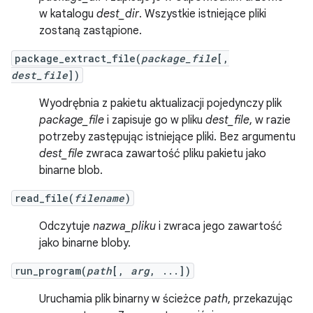
w katalogu
dest_dir
. Wszystkie istniejące pliki
zostaną zastąpione.
package_extract_file(
package_file
[,
dest_file
])
Wyodrębnia z pakietu aktualizacji pojedynczy plik
package_file
i zapisuje go w pliku
dest_file
, w razie
potrzeby zastępując istniejące pliki. Bez argumentu
dest_file
zwraca zawartość pliku pakietu jako
binarne blob.
read_file(
filename
)
Odczytuje
nazwa_pliku
i zwraca jego zawartość
jako binarne bloby.
run_program(
path
[,
arg
, ...])
Uruchamia plik binarny w ścieżce
path
, przekazując