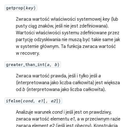
getprop(
key
)
Zwraca wartość właściwości systemowej
key
(lub
pusty ciąg znaków, jeśli nie jest zdefiniowana).
Wartości właściwości systemu zdefiniowane przez
partycję odzyskiwania nie muszą być takie same jak
w systemie głównym. Ta funkcja zwraca wartość
w recovery.
greater_than_int(
a
,
b
)
Zwraca wartość prawda, jeśli i tylko jeśli
a
(interpretowana jako liczba całkowita) jest większa
od
b
(interpretowana jako liczba całkowita).
ifelse(
cond
,
e1
[,
e2
])
Analizuje warunek
cond
i jeśli jest on prawdziwy,
zwraca wartość elementu
e1
, a w przeciwnym razie
zwraca element
e2
(jeśli jest obecny). Konstrukcja