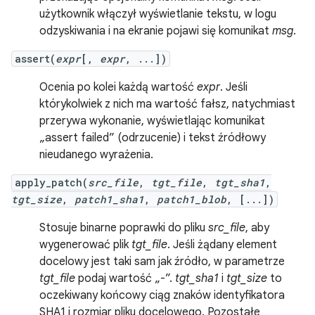
użytkownik włączył wyświetlanie tekstu, w logu
odzyskiwania i na ekranie pojawi się komunikat
msg
.
assert(
expr
[,
expr
, ...])
Ocenia po kolei każdą wartość
expr
. Jeśli
którykolwiek z nich ma wartość fałsz, natychmiast
przerywa wykonanie, wyświetlając komunikat
„assert failed” (odrzucenie) i tekst źródłowy
nieudanego wyrażenia.
apply_patch(
src_file
,
tgt_file
,
tgt_sha1
,
tgt_size
,
patch1_sha1
,
patch1_blob
, [...])
Stosuje binarne poprawki do pliku
src_file
, aby
wygenerować plik
tgt_file
. Jeśli żądany element
docelowy jest taki sam jak źródło, w parametrze
tgt_file
podaj wartość „-”.
tgt_sha1
i
tgt_size
to
oczekiwany końcowy ciąg znaków identyfikatora
SHA1 i rozmiar pliku docelowego. Pozostałe