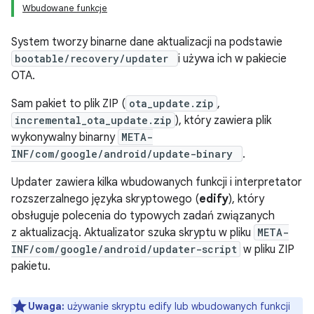
Wbudowane funkcje
System tworzy binarne dane aktualizacji na podstawie
bootable/recovery/updater
i używa ich w pakiecie
OTA.
Sam pakiet to plik ZIP (
ota_update.zip
,
incremental_ota_update.zip
), który zawiera plik
wykonywalny binarny
META-
INF/com/google/android/update-binary
.
Updater zawiera kilka wbudowanych funkcji i interpretator
rozszerzalnego języka skryptowego (
edify
), który
obsługuje polecenia do typowych zadań związanych
z aktualizacją. Aktualizator szuka skryptu w pliku
META-
INF/com/google/android/updater-script
w pliku ZIP
pakietu.
Uwaga:
używanie skryptu edify lub wbudowanych funkcji