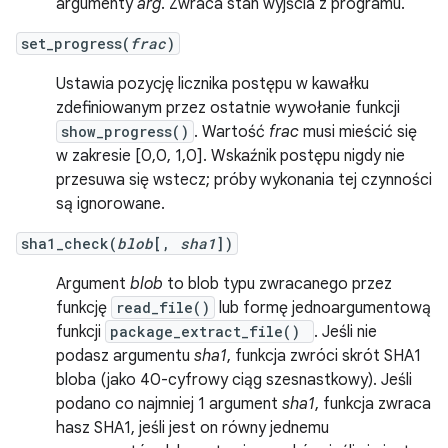
argumenty
arg
. Zwraca stan wyjścia z programu.
set_progress(
frac
)
Ustawia pozycję licznika postępu w kawałku
zdefiniowanym przez ostatnie wywołanie funkcji
show_progress()
. Wartość
frac
musi mieścić się
w zakresie [0,0, 1,0]. Wskaźnik postępu nigdy nie
przesuwa się wstecz; próby wykonania tej czynności
są ignorowane.
sha1_check(
blob
[,
sha1
])
Argument
blob
to blob typu zwracanego przez
funkcję
read_file()
lub formę jednoargumentową
funkcji
package_extract_file()
. Jeśli nie
podasz argumentu
sha1
, funkcja zwróci skrót SHA1
bloba (jako 40-cyfrowy ciąg szesnastkowy). Jeśli
podano co najmniej 1 argument
sha1
, funkcja zwraca
hasz SHA1, jeśli jest on równy jednemu