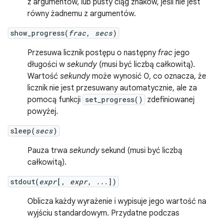
z argumentów, lub pusty ciąg znaków, jeśli nie jest
równy żadnemu z argumentów.
show_progress(
frac
,
secs
)
Przesuwa licznik postępu o następny
frac
jego
długości w
sekundy
(musi być liczbą całkowitą).
Wartość
sekundy
może wynosić 0, co oznacza, że
licznik nie jest przesuwany automatycznie, ale za
pomocą funkcji
set_progress()
zdefiniowanej
powyżej.
sleep(
secs
)
Pauza trwa
sekundy
sekund (musi być liczbą
całkowitą).
stdout(
expr
[,
expr
, ...])
Oblicza każdy wyrażenie i wypisuje jego wartość na
wyjściu standardowym. Przydatne podczas