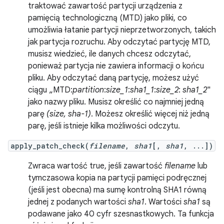
traktować zawartość partycji urządzenia z
pamięcią technologiczną (MTD) jako pliki, co
umożliwia łatanie partycji nieprzetworzonych, takich
jak partycja rozruchu. Aby odczytać partycję MTD,
musisz wiedzieć, ile danych chcesz odczytać,
ponieważ partycja nie zawiera informacji o końcu
pliku. Aby odczytać daną partycję, możesz użyć
ciągu „MTD:
partition
:
size_1
:
sha1_1
:
size_2
:
sha1_2
"
jako nazwy pliku. Musisz określić co najmniej jedną
parę
(size, sha-1)
. Możesz określić więcej niż jedną
parę, jeśli istnieje kilka możliwości odczytu.
apply_patch_check(
filename
,
sha1
[,
sha1
, ...])
Zwraca wartość true, jeśli zawartość
filename
lub
tymczasowa kopia na partycji pamięci podręcznej
(jeśli jest obecna) ma sumę kontrolną SHA1 równą
jednej z podanych wartości
sha1
. Wartości
sha1
są
podawane jako 40 cyfr szesnastkowych. Ta funkcja