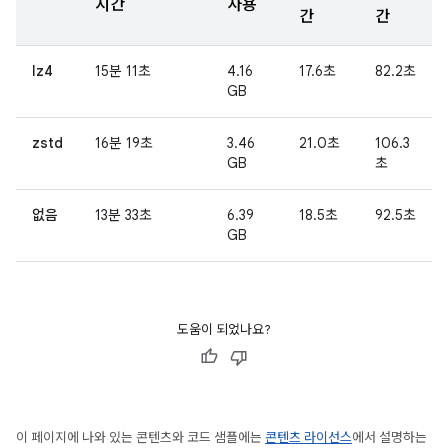
시간
사용
간
간
lz4
15분 11초
4.16
17.6초
82.2초
GB
zstd
16분 19초
3.46
21.0초
106.3
GB
초
없음
13분 33초
6.39
18.5초
92.5초
GB
도움이 되었나요?
이 페이지에 나와 있는 콘텐츠와 코드 샘플에는
콘텐츠 라이선스
에서 설명하는