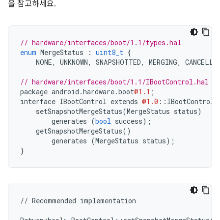
을 참고하세요.
// hardware/interfaces/boot/1.1/types.hal
enum
MergeStatus
:
uint8_t
{
NONE
,
UNKNOWN
,
SNAPSHOTTED
,
MERGING
,
CANCELLE
// hardware/interfaces/boot/1.1/IBootControl.hal
package
android
.
hardware
.
boot
@1.1
;
interface
IBootControl
extends
@1.0
::
IBootControl
setSnapshotMergeStatus
(
MergeStatus
status
)
generates
(
bool
success
);
getSnapshotMergeStatus
()
generates
(
MergeStatus
status
);
}
//
Recommended
implementation