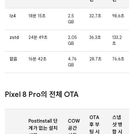
lz4
18분 15초
2.5
32.7초
98.6초
GB
zstd
24분 49초
2.05
36.3초
133.2
GB
초
없음
16분 42초
4.76
28.7초
76.6초
GB
Pixel 8 Pro의 전체 OTA
OTA
스냅
PostInstall 단
COW
후 부
샷 병
계가 없는 설치
공간
팅 시
합 시