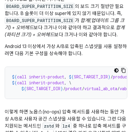
BOARD_SUPER_PARTITION_SIZE
의 보드 크기 절반만 필요
합니다. B 슬롯이 더 이상 super에 있지 않기 때문입니다. 즉,
BOARD_SUPER_PARTITION_SIZE
가
합계(업데이트 그룹 크
기) + 오버헤드
보다 크거나 이와 같아야 하고 결과적으로
합계
(파티션 크기) + 오버헤드
보다 크거나 이와 같아야 합니다.
Android 13 이상에서 가상 A/B로 압축된 스냅샷을 사용 설정하
려면 다음 기본 구성을 상속해야 합니다.
$(
call
inherit-product
, 
$(
SRC_TARGET_DIR
)
/
product
/
$(
call
inherit-product
, \

$(
SRC_TARGET_DIR
)
/
product
/
virtual_ab_ota
/
vabc_
이렇게 하면 노옵스(no-ops) 압축 메서드를 사용하는 동안 가
상 A/B로 사용자 공간 스냅샷을 사용할 수 있습니다. 그런 다음
지원되는 메서드인
zstd
와
lz4
중 하나로 압축 메서드를 구