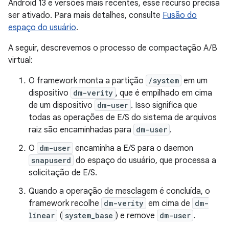
Android 13 e versões mais recentes, esse recurso precisa
ser ativado. Para mais detalhes, consulte
Fusão do
espaço do usuário
.
A seguir, descrevemos o processo de compactação A/B
virtual:
O framework monta a partição
/system
em um
dispositivo
dm-verity
, que é empilhado em cima
de um dispositivo
dm-user
. Isso significa que
todas as operações de E/S do sistema de arquivos
raiz são encaminhadas para
dm-user
.
O
dm-user
encaminha a E/S para o daemon
snapuserd
do espaço do usuário, que processa a
solicitação de E/S.
Quando a operação de mesclagem é concluída, o
framework recolhe
dm-verity
em cima de
dm-
linear
(
system_base
) e remove
dm-user
.