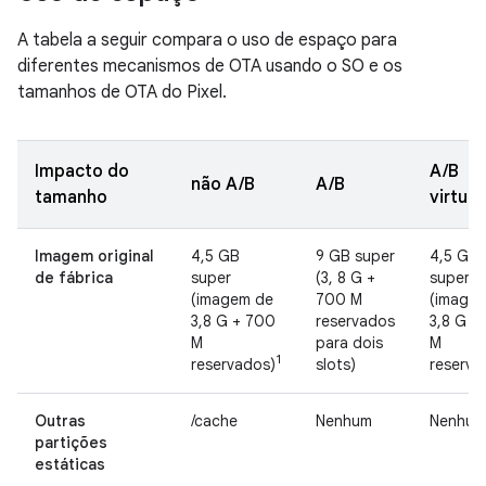
A tabela a seguir compara o uso de espaço para
diferentes mecanismos de OTA usando o SO e os
tamanhos de OTA do Pixel.
Impacto do
A/B
não A/B
A/B
tamanho
virtual
Imagem original
4,5 GB
9 GB super
4,5 GB
de fábrica
super
(3, 8 G +
super
(imagem de
700 M
(image
3,8 G + 700
reservados
3,8 G +
M
para dois
M
1
reservados)
slots)
reserva
Outras
/cache
Nenhum
Nenhum
partições
estáticas