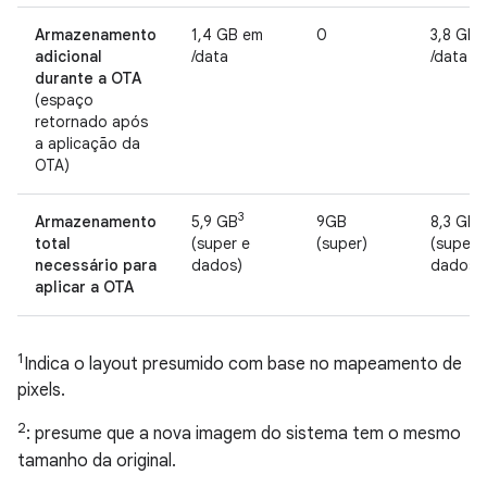
Armazenamento
1,4 GB em
0
3,8 GB
adicional
/data
/data
durante a OTA
(espaço
retornado após
a aplicação da
OTA)
3
3
Armazenamento
5,9 GB
9GB
8,3 GB
total
(super e
(super)
(super 
necessário para
dados)
dados)
aplicar a OTA
1
Indica o layout presumido com base no mapeamento de
pixels.
2
: presume que a nova imagem do sistema tem o mesmo
tamanho da original.