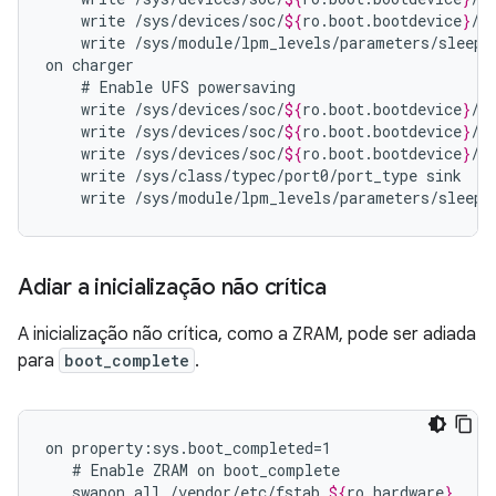
write
/sys/devices/soc/
${
ro
.
boot
.
bootdevice
}
/h
write
/sys/module/lpm_levels/parameters/sleep_
on
#
Enable
UFS
write
/sys/devices/soc/
${
ro
.
boot
.
bootdevice
}
/c
write
/sys/devices/soc/
${
ro
.
boot
.
bootdevice
}
/c
write
/sys/devices/soc/
${
ro
.
boot
.
bootdevice
}
/h
write
/sys/class/typec/port0/port_type
write
/sys/module/lpm_levels/parameters/sleep_
Adiar a inicialização não crítica
A inicialização não crítica, como a ZRAM, pode ser adiada
para
boot_complete
.
on
#
Enable
ZRAM
on
swapon_all
/vendor/etc/fstab.
${
ro
.
hardware
}