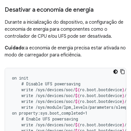
Desativar a economia de energia
Durante a inicialização do dispositivo, a configuração de
economia de energia para componentes como o
controlador de CPU e/ou UFS pode ser desativada.
Cuidado
:a economia de energia precisa estar ativada no
modo de carregador para eficiência.
on
#
Disable
UFS
write
/sys/devices/soc/
${
ro
.
boot
.
bootdevice
}
/c
write
/sys/devices/soc/
${
ro
.
boot
.
bootdevice
}
/c
write
/sys/devices/soc/
${
ro
.
boot
.
bootdevice
}
/h
write
/sys/module/lpm_levels/parameters/sleep_
on
#
Enable
UFS
write
/sys/devices/soc/
${
ro
.
boot
.
bootdevice
}
/c
write
/sys/devices/soc/
${
ro
.
boot
.
bootdevice
}
/c