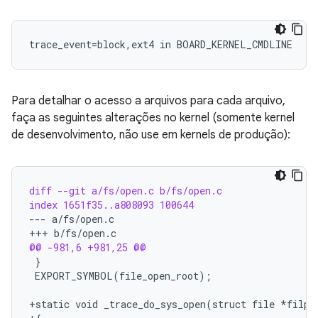
trace_event=block,ext4 in BOARD_KERNEL_CMDLINE
Para detalhar o acesso a arquivos para cada arquivo,
faça as seguintes alterações no kernel (somente kernel
de desenvolvimento, não use em kernels de produção):
diff --git a/fs/open.c b/fs/open.c
index 1651f35..a808093 100644
--- a/fs/open.c
+++ b/fs/open.c
@@ -981,6 +981,25 @@
+static void _trace_do_sys_open(struct file *filp,