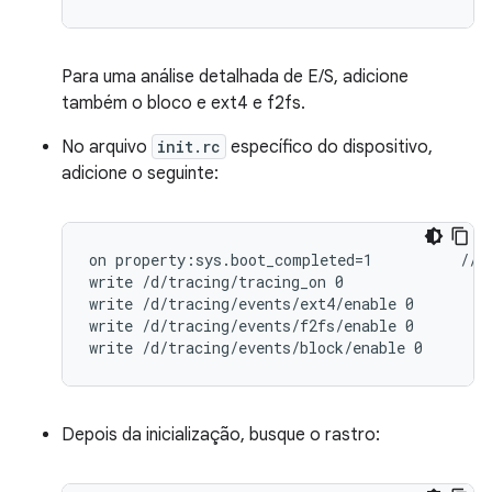
Para uma análise detalhada de E/S, adicione
também o bloco e ext4 e f2fs.
No arquivo
init.rc
específico do dispositivo,
adicione o seguinte:
on property:sys.boot_completed=1          // T
write /d/tracing/tracing_on 0

write /d/tracing/events/ext4/enable 0

write /d/tracing/events/f2fs/enable 0

write /d/tracing/events/block/enable 0
Depois da inicialização, busque o rastro: