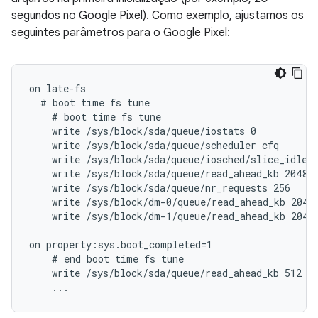
segundos no Google Pixel). Como exemplo, ajustamos os
seguintes parâmetros para o Google Pixel:
on late-fs

  # boot time fs tune

    # boot time fs tune

    write /sys/block/sda/queue/iostats 0

    write /sys/block/sda/queue/scheduler cfq

    write /sys/block/sda/queue/iosched/slice_idle 0
    write /sys/block/sda/queue/read_ahead_kb 2048

    write /sys/block/sda/queue/nr_requests 256

    write /sys/block/dm-0/queue/read_ahead_kb 2048

    write /sys/block/dm-1/queue/read_ahead_kb 2048

on property:sys.boot_completed=1

    # end boot time fs tune

    write /sys/block/sda/queue/read_ahead_kb 512

    ...