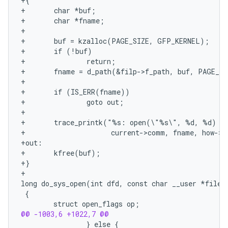
+{
+       char *buf;
+       char *fname;
+
+       buf = kzalloc(PAGE_SIZE, GFP_KERNEL);
+       if (!buf)
+               return;
+       fname = d_path(&filp->f_path, buf, PAGE_S
+
+       if (IS_ERR(fname))
+               goto out;
+
+       trace_printk("%s: open(\"%s\", %d, %d) fd
+                     current->comm, fname, how->f
+out:
+       kfree(buf);
+}
+
@@ -1003,6 +1022,7 @@