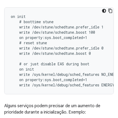
on init

    # boottime stune

    write /dev/stune/schedtune.prefer_idle 1

    write /dev/stune/schedtune.boost 100

    on property:sys.boot_completed=1

    # reset stune

    write /dev/stune/schedtune.prefer_idle 0

    write /dev/stune/schedtune.boost 0

    # or just disable EAS during boot

    on init

    write /sys/kernel/debug/sched_features NO_ENERG
    on property:sys.boot_completed=1

    write /sys/kernel/debug/sched_features ENERGY_
Alguns serviços podem precisar de um aumento de
prioridade durante a inicialização. Exemplo: