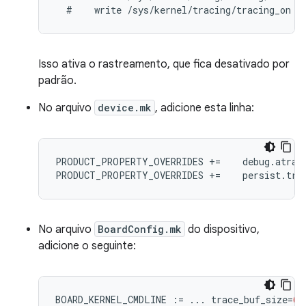
  #    write /sys/kernel/tracing/tracing_on 0
Isso ativa o rastreamento, que fica desativado por
padrão.
No arquivo
device.mk
, adicione esta linha:
PRODUCT_PROPERTY_OVERRIDES +=    debug.atrace
PRODUCT_PROPERTY_OVERRIDES +=    persist.tra
No arquivo
BoardConfig.mk
do dispositivo,
adicione o seguinte:
BOARD_KERNEL_CMDLINE
:=
...
trace_buf_size
=
64