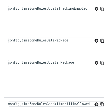
config_timeZoneRulesUpdateTrackingEnabled
config_timeZoneRulesDataPackage
config_timeZoneRulesUpdaterPackage
config_timeZoneRulesCheckTimeMillisAllowed