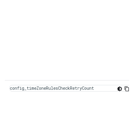
config_timeZoneRulesCheckRetryCount