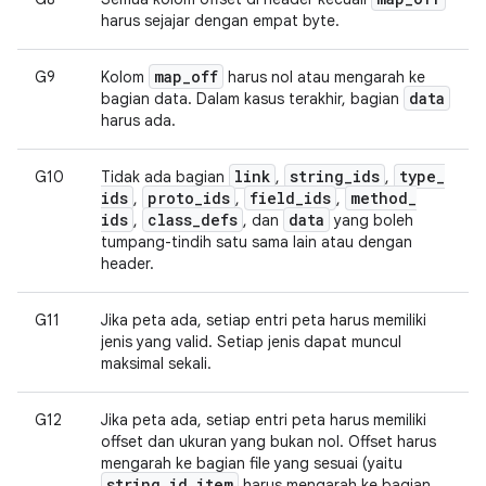
harus sejajar dengan empat byte.
map
_
off
G9
Kolom
harus nol atau mengarah ke
data
bagian data. Dalam kasus terakhir, bagian
harus ada.
link
string
_
ids
type
_
G10
Tidak ada bagian
,
,
ids
proto
_
ids
field
_
ids
method
_
,
,
,
ids
class
_
defs
data
,
, dan
yang boleh
tumpang-tindih satu sama lain atau dengan
header.
G11
Jika peta ada, setiap entri peta harus memiliki
jenis yang valid. Setiap jenis dapat muncul
maksimal sekali.
G12
Jika peta ada, setiap entri peta harus memiliki
offset dan ukuran yang bukan nol. Offset harus
mengarah ke bagian file yang sesuai (yaitu
string
_
id
_
item
harus mengarah ke bagian