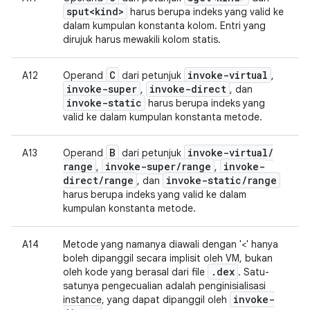
sput<kind>
harus berupa indeks yang valid ke
dalam kumpulan konstanta kolom. Entri yang
dirujuk harus mewakili kolom statis.
C
invoke-virtual
A12
Operand
dari petunjuk
,
invoke-super
invoke-direct
,
, dan
invoke-static
harus berupa indeks yang
valid ke dalam kumpulan konstanta metode.
B
invoke-virtual
/
A13
Operand
dari petunjuk
range
invoke-super
/
range
invoke-
,
,
direct
/
range
invoke-static
/
range
, dan
harus berupa indeks yang valid ke dalam
kumpulan konstanta metode.
A14
Metode yang namanya diawali dengan '<' hanya
boleh dipanggil secara implisit oleh VM, bukan
.
dex
oleh kode yang berasal dari file
. Satu-
satunya pengecualian adalah penginisialisasi
invoke-
instance, yang dapat dipanggil oleh