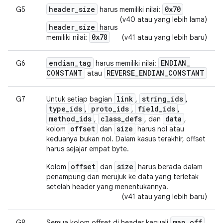
header_size
0x70
G5
harus memiliki nilai:
(v40 atau yang lebih lama)
header_size
harus
0x78
memiliki nilai:
(v41 atau yang lebih baru)
endian
_
tag
ENDIAN
_
G6
harus memiliki nilai:
CONSTANT
REVERSE
_
ENDIAN
_
CONSTANT
atau
link
string_ids
G7
Untuk setiap bagian
,
,
type_ids
proto_ids
field_ids
,
,
,
method_ids
class_defs
data
,
, dan
,
offset
size
kolom
dan
harus nol atau
keduanya bukan nol. Dalam kasus terakhir, offset
harus sejajar empat byte.
offset
size
Kolom
dan
harus berada dalam
penampung dan merujuk ke data yang terletak
setelah header yang menentukannya.
(v41 atau yang lebih baru)
map
_
off
G8
Semua kolom offset di header kecuali