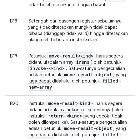
tidak boleh dibiarkan di bagian bawah.
B18
Setengah dari pasangan register sebelumnya
yang tidak ditetapkan mungkin tidak dapat
dibaca (dianggap tidak valid) hingga ditetapkan
ulang oleh beberapa instruksi lain.
move-result<kind>
B19
Petunjuk
harus segera
insns
didahului (dalam array
) oleh petunjuk
invoke-<kind>
. Satu-satunya pengecualian
move-result-object
adalah petunjuk
, yang
filled-
juga dapat didahului oleh petunjuk
new-array
.
move-result<kind>
B20
Instruksi
harus segera
didahului (dalam alur kontrol sebenarnya) oleh
return-<kind>
instruksi
yang cocok (tidak
boleh dilompati ke). Satu-satunya pengecualian
move-result-object
adalah petunjuk
, yang
filled-
juga dapat didahului oleh petunjuk