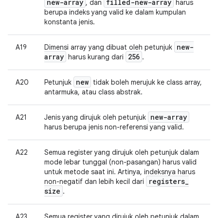
new-array
filled-new-array
, dan
harus
berupa indeks yang valid ke dalam kumpulan
konstanta jenis.
new-
A19
Dimensi array yang dibuat oleh petunjuk
array
256
harus kurang dari
.
new
A20
Petunjuk
tidak boleh merujuk ke class array,
antarmuka, atau class abstrak.
new-array
A21
Jenis yang dirujuk oleh petunjuk
harus berupa jenis non-referensi yang valid.
A22
Semua register yang dirujuk oleh petunjuk dalam
mode lebar tunggal (non-pasangan) harus valid
untuk metode saat ini. Artinya, indeksnya harus
registers
_
non-negatif dan lebih kecil dari
size
.
A23
Semua register yang dirujuk oleh petunjuk dalam