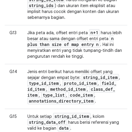
string
_
ids
) dan ukuran item eksplisit atau
implisit harus cocok dengan konten dan ukuran
sebenarnya bagian.
n+1
G13
Jika peta ada, offset entri peta
harus lebih
n
besar atau sama dengan offset entri peta
plus than size of map entry n
. Hal ini
menyiratkan entri yang tidak tumpang-tindih dan
pengurutan rendah ke tinggi.
G14
Jenis entri berikut harus memiliki offset yang
string
_
id
_
item
sejajar dengan empat byte:
,
type
_
id
_
item
proto
_
id
_
item
field
_
,
,
id
_
item
method
_
id
_
item
class
_
def
_
,
,
item
type
_
list
code
_
item
,
,
,
annotations
_
directory
_
item
.
string_id_item
G15
Untuk setiap
, kolom
string_data_off
harus berisi referensi yang
data
valid ke bagian
.