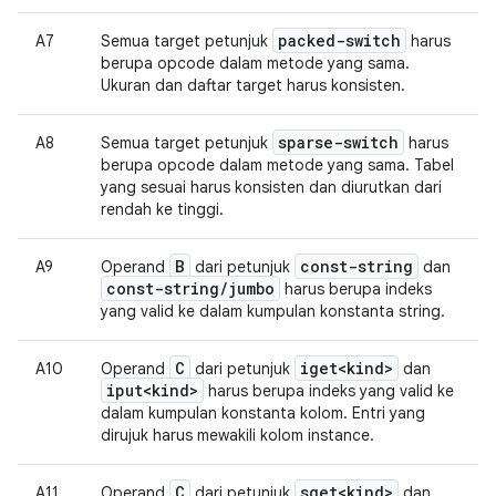
packed-switch
A7
Semua target petunjuk
harus
berupa opcode dalam metode yang sama.
Ukuran dan daftar target harus konsisten.
sparse-switch
A8
Semua target petunjuk
harus
berupa opcode dalam metode yang sama. Tabel
yang sesuai harus konsisten dan diurutkan dari
rendah ke tinggi.
B
const-string
A9
Operand
dari petunjuk
dan
const-string
/
jumbo
harus berupa indeks
yang valid ke dalam kumpulan konstanta string.
C
iget<kind>
A10
Operand
dari petunjuk
dan
iput<kind>
harus berupa indeks yang valid ke
dalam kumpulan konstanta kolom. Entri yang
dirujuk harus mewakili kolom instance.
C
sget<kind>
A11
Operand
dari petunjuk
dan