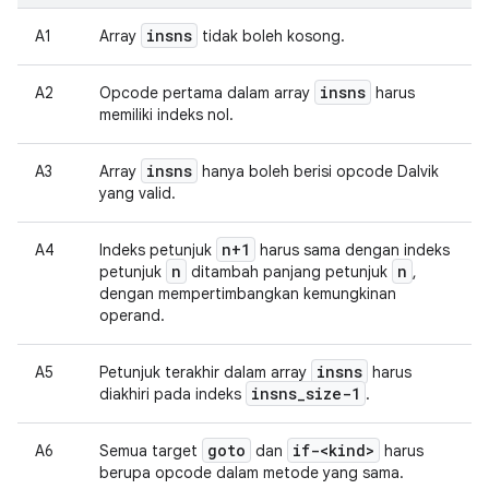
insns
A1
Array
tidak boleh kosong.
insns
A2
Opcode pertama dalam array
harus
memiliki indeks nol.
insns
A3
Array
hanya boleh berisi opcode Dalvik
yang valid.
n+1
A4
Indeks petunjuk
harus sama dengan indeks
n
n
petunjuk
ditambah panjang petunjuk
,
dengan mempertimbangkan kemungkinan
operand.
insns
A5
Petunjuk terakhir dalam array
harus
insns
_
size-1
diakhiri pada indeks
.
goto
if-<kind>
A6
Semua target
dan
harus
berupa opcode dalam metode yang sama.