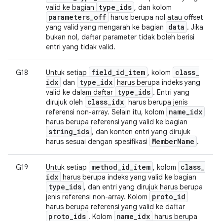
type
_
ids
valid ke bagian
, dan kolom
parameters
_
off
harus berupa nol atau offset
data
yang valid yang mengarah ke bagian
. Jika
bukan nol, daftar parameter tidak boleh berisi
entri yang tidak valid.
field
_
id
_
item
class
_
G18
Untuk setiap
, kolom
idx
type
_
idx
dan
harus berupa indeks yang
type
_
ids
valid ke dalam daftar
. Entri yang
class
_
idx
dirujuk oleh
harus berupa jenis
name
_
idx
referensi non-array. Selain itu, kolom
harus berupa referensi yang valid ke bagian
string
_
ids
, dan konten entri yang dirujuk
Member
Name
harus sesuai dengan spesifikasi
.
method
_
id
_
item
class
_
G19
Untuk setiap
, kolom
idx
harus berupa indeks yang valid ke bagian
type
_
ids
, dan entri yang dirujuk harus berupa
proto
_
id
jenis referensi non-array. Kolom
harus berupa referensi yang valid ke daftar
proto
_
ids
name
_
idx
. Kolom
harus berupa