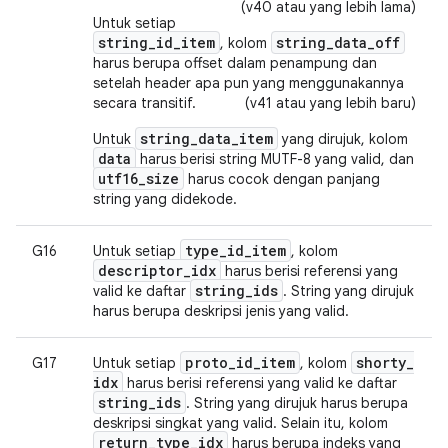
(v40 atau yang lebih lama)
Untuk setiap
string_id_item
string_data_off
, kolom
harus berupa offset dalam penampung dan
setelah header apa pun yang menggunakannya
secara transitif.
(v41 atau yang lebih baru)
string_data_item
Untuk
yang dirujuk, kolom
data
harus berisi string MUTF-8 yang valid, dan
utf16_size
harus cocok dengan panjang
string yang didekode.
type
_
id
_
item
G16
Untuk setiap
, kolom
descriptor
_
idx
harus berisi referensi yang
string
_
ids
valid ke daftar
. String yang dirujuk
harus berupa deskripsi jenis yang valid.
proto
_
id
_
item
shorty
_
G17
Untuk setiap
, kolom
idx
harus berisi referensi yang valid ke daftar
string
_
ids
. String yang dirujuk harus berupa
deskripsi singkat yang valid. Selain itu, kolom
return
_
type
_
idx
harus berupa indeks yang