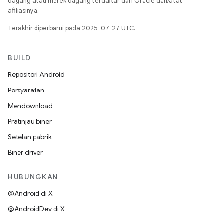
dagang atau merek dagang terdaftar dari Oracle dan/atau
afiliasinya.
Terakhir diperbarui pada 2025-07-27 UTC.
BUILD
Repositori Android
Persyaratan
Mendownload
Pratinjau biner
Setelan pabrik
Biner driver
HUBUNGKAN
@Android di X
@AndroidDev di X