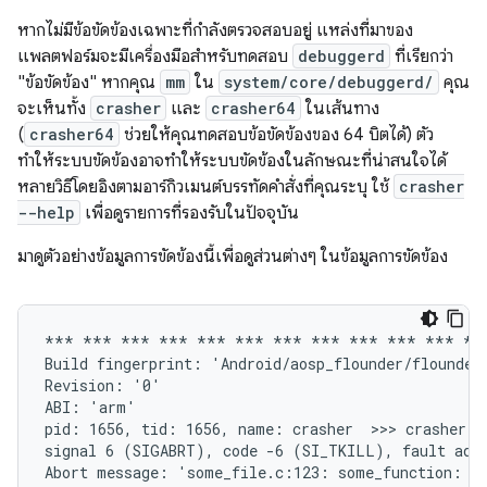
หากไม่มีข้อขัดข้องเฉพาะที่กําลังตรวจสอบอยู่ แหล่งที่มาของ
แพลตฟอร์มจะมีเครื่องมือสําหรับทดสอบ
debuggerd
ที่เรียกว่า
"ข้อขัดข้อง" หากคุณ
mm
ใน
system/core/debuggerd/
คุณ
จะเห็นทั้ง
crasher
และ
crasher64
ในเส้นทาง
(
crasher64
ช่วยให้คุณทดสอบข้อขัดข้องของ 64 บิตได้) ตัว
ทำให้ระบบขัดข้องอาจทำให้ระบบขัดข้องในลักษณะที่น่าสนใจได้
หลายวิธีโดยอิงตามอาร์กิวเมนต์บรรทัดคำสั่งที่คุณระบุ ใช้
crasher
--help
เพื่อดูรายการที่รองรับในปัจจุบัน
มาดูตัวอย่างข้อมูลการขัดข้องนี้เพื่อดูส่วนต่างๆ ในข้อมูลการขัดข้อง
*** *** *** *** *** *** *** *** *** *** *** ***
Build fingerprint: 'Android/aosp_flounder/flounder
Revision: '0'

ABI: 'arm'

pid: 1656, tid: 1656, name: crasher  >>> crasher <<
signal 6 (SIGABRT), code -6 (SI_TKILL), fault addr
Abort message: 'some_file.c:123: some_function: as