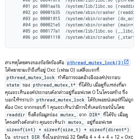
    #01 pc 0001aa1b  /system/lib/libc.so (readdir+1
    #02 pc 00001b35  /system/xbin/crasher (readdir_
    #03 pc 00001815  /system/xbin/crasher (do_actio
    #04 pc 000021e5  /system/xbin/crasher (main+100
    #05 pc 000177a1  /system/lib/libc.so (__libc_in
สาเหตุโดยตรงของข้อขัดข้องคือ
pthread_mutex_lock(3)
ได้พยายามเข้าถึงที่อยู่ 0xc (เฟรม 0) แต่สิ่งแรกที่
pthread_mutex_lock
ทําคือการถอดอ้างอิงองค์ประกอบ
state
ของ
pthread_mutex_t*
ที่ได้รับ เมื่อดูที่แหล่งที่มา
คุณจะเห็นองค์ประกอบดังกล่าวอยู่ที่ออฟเซต 0 ในโครงสร้าง ซึ่ง
บอกให้ทราบว่า
pthread_mutex_lock
ได้รับพอยน์เตอร์ที่ไม่ถูก
ต้อง 0xc จากกรอบที่ 1 คุณจะเห็นว่ามีการให้เคอร์เซอร์นั้นโดย
readdir
ซึ่งดึงข้อมูลช่อง
mutex_
จาก
DIR*
ที่ได้รับ เมื่อดู
โครงสร้างดังกล่าว คุณจะเห็นว่า
mutex_
อยู่ที่ออฟเซต
sizeof(int) + sizeof(size_t) + sizeof(dirent*)
ใน
struct DIR
ซึ่งในอุปกรณ์ 32 บิตคือ 4 + 4 + 4 = 12 = 0xc