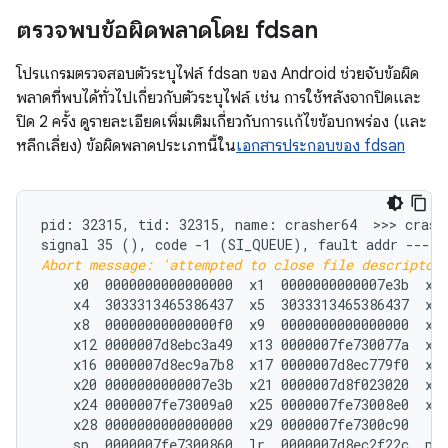
ตรวจพบข้อผิดพลาดโดย fdsan
โปรแกรมตรวจสอบตัวระบุไฟล์ fdsan ของ Android ช่วยจับข้อผิด
พลาดที่พบได้ทั่วไปเกี่ยวกับตัวระบุไฟล์ เช่น การใช้หลังจากปิดและ
ปิด 2 ครั้ง ดูรายละเอียดเพิ่มเติมเกี่ยวกับการแก้ไขข้อบกพร่อง (และ
หลีกเลี่ยง) ข้อผิดพลาดประเภทนี้ใน
เอกสารประกอบของ fdsan
pid: 32315, tid: 32315, name: crasher64  >>> crashe
signal 35 (
Abort message: 'attempted to close file descriptor
    x0  0000000000000000  x1  0000000000007e3b  x2 
    x4  3033313465386437  x5  3033313465386437  x6 
    x8  00000000000000f0  x9  0000000000000000  x10
    x12 0000007d8ebc3a49  x13 0000007fe730077a  x14
    x16 0000007d8ec9a7b8  x17 0000007d8ec779f0  x18
    x20 0000000000007e3b  x21 0000007d8f023020  x22
    x24 0000007fe73009a0  x25 0000007fe73008e0  x26
    x28 0000000000000000  x29 0000007fe7300c90

    sp  0000007fe7300860  lr  0000007d8ec2f22c  pc 