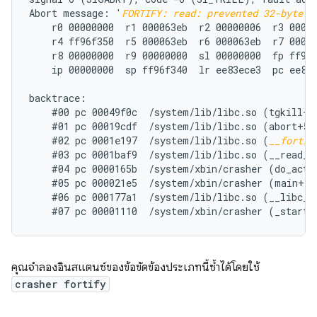
Abort message: '
FORTIFY: read: prevented 32-byte w
    r0 00000000  r1 000063eb  r2 00000006  r3 00000
    r4 ff96f350  r5 000063eb  r6 000063eb  r7 00000
    r8 00000000  r9 00000000  sl 00000000  fp ff96f
    ip 00000000  sp ff96f340  lr ee83ece3  pc ee86e
backtrace:

    #00 pc 00049f0c  /system/lib/libc.so (tgkill+12
    #01 pc 00019cdf  /system/lib/libc.so (abort+50)
    #02 pc 0001e197  /system/lib/libc.so (
__fortif
    #03 pc 0001baf9  /system/lib/libc.so (__read_ch
    #04 pc 0000165b  /system/xbin/crasher (do_actio
    #05 pc 000021e5  /system/xbin/crasher (main+100
    #06 pc 000177a1  /system/lib/libc.so (__libc_in
คุณจำลองอินสแตนซ์ของข้อขัดข้องประเภทนี้ซ้ำได้โดยใช้
crasher fortify