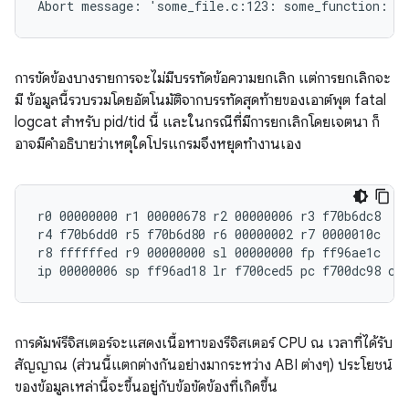
การขัดข้องบางรายการจะไม่มีบรรทัดข้อความยกเลิก แต่การยกเลิกจะ
มี ข้อมูลนี้รวบรวมโดยอัตโนมัติจากบรรทัดสุดท้ายของเอาต์พุต fatal
logcat สำหรับ pid/tid นี้ และในกรณีที่มีการยกเลิกโดยเจตนา ก็
อาจมีคำอธิบายว่าเหตุใดโปรแกรมจึงหยุดทำงานเอง
r0 00000000 r1 00000678 r2 00000006 r3 f70b6dc8

r4 f70b6dd0 r5 f70b6d80 r6 00000002 r7 0000010c

r8 ffffffed r9 00000000 sl 00000000 fp ff96ae1c

การดัมพ์รีจิสเตอร์จะแสดงเนื้อหาของรีจิสเตอร์ CPU ณ เวลาที่ได้รับ
สัญญาณ (ส่วนนี้แตกต่างกันอย่างมากระหว่าง ABI ต่างๆ) ประโยชน์
ของข้อมูลเหล่านี้จะขึ้นอยู่กับข้อขัดข้องที่เกิดขึ้น