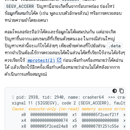
SEGV_ACCERR
ปัญหานี้อาจเกิดขึ้นจากข้อบกพร่อง ช่องโหว่
ข้อมูลที่ผสมกับโค้ด (เช่น พูลแบบตัวอักษรล้วน) หรือการตรวจสอบ
หน่วยความจำโดยเจตนา
คอมไพเลอร์จะถือว่าโค้ดและข้อมูลไม่ได้ผสมปนกัน แต่อาจเกิด
ปัญหาขึ้นจากแอสเซมบลีที่เขียนด้วยตนเอง ในกรณีส่วนใหญ่
ปัญหาเหล่านี้จะแก้ไขได้ง่ายๆ เพียงย้ายค่าคงที่ไปยังส่วน
.data
หากจำเป็นต้องใช้การตรวจสอบโค้ดในส่วนโค้ดที่เรียกใช้งานได้จริงๆ
ควรเรียกใช้
mprotect(2)
ก่อนเพื่อทําเครื่องหมายว่าโค้ดอ่าน
ได้ แล้วเรียกใช้อีกครั้งเพื่อทําเครื่องหมายว่าอ่านไม่ได้หลังจากการ
ดำเนินการเสร็จสมบูรณ์
pid: 2938, tid: 2940, name: crasher64  >>> crashe
Cause: execute-only (no-read) memory access error;
    x0  0000000000000000  x1  0000005f2cecf21f  x2 
    x4  0000000000000074  x5  8000000000000000  x6 
    x8  0000005f2ced24a8  x9  000000781251c55e  x10