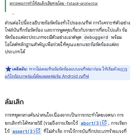
ตรวจพบการทําให้สแต็กเสียหายโดย -fstack-protector
ส่วนต่อไปนี้จะอธิบายข้อขัดข้องทั่วไปของเนทีฟ การวิเคราะห์ตัวอย่าง
ไฟล์บันทึกข้อขัดข้อง และการพูดคุยเกี่ยวกับรายการที่ลบไปแล้ว ข้อ
ขัดข้องแต่ละประเภทจะมีตัวอย่างเอาต์พุต
debuggerd
พร้อม
ไฮไลต์หลักฐานสำคัญเพื่อช่วยให้คุณแยกแยะข้อขัดข้องแต่ละ
ประเภทได้
เคล็ดลับ:
หากไม่เคยเห็นข้อขัดข้องแบบเนทีฟมาก่อน ให้เริ่มด้วย
การ
แก้ไขข้อบกพร่องโค้ดแพลตฟอร์ม Android เนทีฟ
ล้มเลิก
การหยุดกลางคันน่าสนใจเนื่องจากเป็นการกระทำโดยเจตนา การ
ยกเลิกทำได้หลายวิธี (รวมถึงการเรียกใช้
abort(3)
, การเรียก
ใช้
assert(3)
ที่ไม่สําเร็จ การใช้การบันทึกประเภทร้ายแรงที่