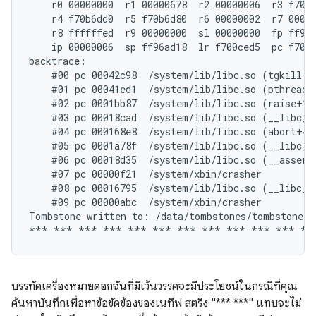
    r0 00000000  r1 00000678  r2 00000006  r3 f70b6
    r4 f70b6dd0  r5 f70b6d80  r6 00000002  r7 00000
    r8 ffffffed  r9 00000000  sl 00000000  fp ff96a
    ip 00000006  sp ff96ad18  lr f700ced5  pc f700d
backtrace:

    #00 pc 00042c98  /system/lib/libc.so (tgkill+12
    #01 pc 00041ed1  /system/lib/libc.so (pthread_k
    #02 pc 0001bb87  /system/lib/libc.so (raise+10)
    #03 pc 00018cad  /system/lib/libc.so (__libc_an
    #04 pc 000168e8  /system/lib/libc.so (abort+4)

    #05 pc 0001a78f  /system/lib/libc.so (__libc_fa
    #06 pc 00018d35  /system/lib/libc.so (__assert2
    #07 pc 00000f21  /system/xbin/crasher

    #08 pc 00016795  /system/lib/libc.so (__libc_in
    #09 pc 00000abc  /system/xbin/crasher

Tombstone written to: /data/tombstones/tombstone_06
บรรทัดเครื่องหมายดอกจันที่มีเว้นวรรคจะมีประโยชน์ในกรณีที่คุณ
ค้นหาบันทึกเพื่อหาข้อขัดข้องของเนทีฟ สตริง "*** ***" แทบจะไม่