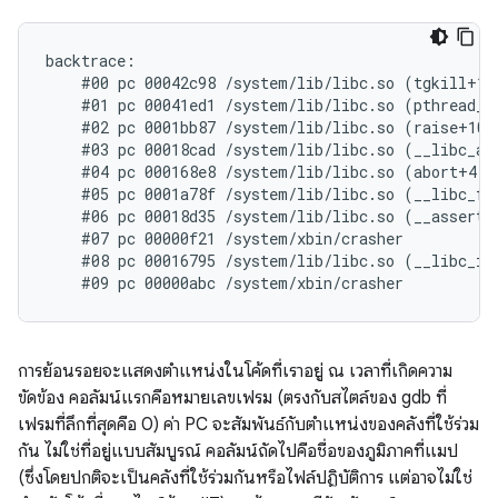
backtrace:

    #00 pc 00042c98 /system/lib/libc.so (tgkill+12)
    #01 pc 00041ed1 /system/lib/libc.so (pthread_ki
    #02 pc 0001bb87 /system/lib/libc.so (raise+10)

    #03 pc 00018cad /system/lib/libc.so (__libc_and
    #04 pc 000168e8 /system/lib/libc.so (abort+4)

    #05 pc 0001a78f /system/lib/libc.so (__libc_fat
    #06 pc 00018d35 /system/lib/libc.so (__assert2+
    #07 pc 00000f21 /system/xbin/crasher

    #08 pc 00016795 /system/lib/libc.so (__libc_ini
การย้อนรอยจะแสดงตำแหน่งในโค้ดที่เราอยู่ ณ เวลาที่เกิดความ
ขัดข้อง คอลัมน์แรกคือหมายเลขเฟรม (ตรงกับสไตล์ของ gdb ที่
เฟรมที่ลึกที่สุดคือ 0) ค่า PC จะสัมพันธ์กับตําแหน่งของคลังที่ใช้ร่วม
กัน ไม่ใช่ที่อยู่แบบสัมบูรณ์ คอลัมน์ถัดไปคือชื่อของภูมิภาคที่แมป
(ซึ่งโดยปกติจะเป็นคลังที่ใช้ร่วมกันหรือไฟล์ปฏิบัติการ แต่อาจไม่ใช่