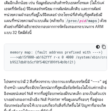
เติมอีกเล็กน้อย เช่น ข้อมูลย้อนกลับสำหรับเธรด
ทั้งหมด
(ไม่ใช่แค่
เธรดที่ขัดข้อง) รีจิสเตอร์ทศนิยม การดัมพ์สแต็กดิบ และการดัมพ์
หน่วยความจำรอบที่อยู่ในรีจิสเตอร์ ประโยชน์ที่สำคัญที่สุดคือยังมี
แผนที่หน่วยความจำแบบเต็ม (คล้ายกับ
/proc/
pid
/maps
) ด้วย
ตัวอย่างที่มีคำอธิบายประกอบจากการขัดข้องของกระบวนการ ARM
แบบ 32 บิตมีดังนี้
memory map: (fault address prefixed with --->)

--->ab15f000-ab162fff r-x 0 4000 /system/xbin/crash
โปรดทราบว่ามี 2 สิ่งที่ควรทราบ ประการแรกคือบรรทัดนี้มี "--->" อยู่
ข้างหน้า แผนที่จะมีประโยชน์มากที่สุดเมื่อข้อขัดข้องไม่ใช่แค่การอ้าง
อิงพอยน์เตอร์ Null หากที่อยู่ข้อบกพร่องมีขนาดเล็ก อาจเป็นตัวแปร
บางอย่างของการอ้างอิง Null Pointer หรือดูแผนที่รอบๆ ที่อยู่ของ
ข้อบกพร่องก็อาจให้เบาะแสเกี่ยวกับสิ่งที่เกิดขึ้นได้ ปัญหาที่อาจเกิด