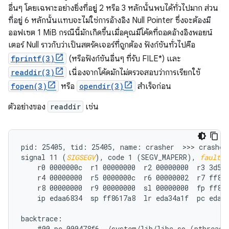
อื่นๆ โดยเฉพาะอย่างยิ่งที่อยู่ 2 หรือ 3 หลักนั้นพบได้ทั่วไปมาก ส่วน
ที่อยู่ 6 หลักนั้นแทบจะไม่ใช่การอ้างอิง Null Pointer ซึ่งจะต้องมี
ออฟเซต 1 MiB กรณีนี้มักเกิดขึ้นเมื่อคุณมีโค้ดที่ถอดอ้างอิงพอยน์
เตอร์ Null ราวกับว่าเป็นสตรัคเจอร์ที่ถูกต้อง ฟังก์ชันทั่วไปคือ
fprintf(3)
(หรือฟังก์ชันอื่นๆ ที่รับ FILE*) และ
readdir(3)
เนื่องจากโค้ดมักไม่ตรวจสอบว่าการเรียกใช้
fopen(3)
หรือ
opendir(3)
สำเร็จก่อน
ตัวอย่างของ
readdir
เช่น
pid: 25405, tid: 25405, name: crasher  >>> crasher 
signal 11 (
SIGSEGV
), code 1 (SEGV_MAPERR), 
fault a
    r0 0000000c  r1 00000000  r2 00000000  r3 3d5f0
    r4 00000000  r5 0000000c  r6 00000002  r7 ff861
    r8 00000000  r9 00000000  sl 00000000  fp ff861
    ip edaa6834  sp ff8617a8  lr eda34a1f  pc eda61
backtrace:

    #00 pc 000478f6  /system/lib/libc.so (pthread_m