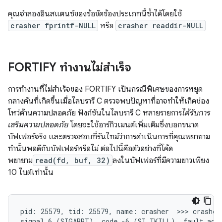
คุณจำลองอินสแตนซ์ของข้อขัดข้องประเภทนี้ซ้ำได้โดยใช้
crasher fprintf-NULL
หรือ
crasher readdir-NULL
FORTIFY ทำงานไม่สำเร็จ
การทำงานที่ไม่สําเร็จของ FORTIFY เป็นกรณีพิเศษของการหยุด
กลางคันที่เกิดขึ้นเมื่อไลบรารี C ตรวจพบปัญหาที่อาจทําให้เกิดช่อง
โหว่ด้านความปลอดภัย ฟังก์ชันในไลบรารี C หลายรายการ
ได้รับการ
เสริมความปลอดภัย
โดยจะใช้อาร์กิวเมนต์เพิ่มเติมซึ่งบอกขนาด
บัฟเฟอร์จริง และตรวจสอบที่รันไทม์ว่าการดำเนินการที่คุณพยายาม
ทำนั้นพอดีกับบัฟเฟอร์หรือไม่ ต่อไปนี้คือตัวอย่างที่โค้ด
พยายาม
read(fd, buf, 32)
ลงในบัฟเฟอร์ที่มีความยาวเพียง
10 ไบต์เท่านั้น
pid: 25579, tid: 25579, name: crasher  >>> crasher 
signal 6 (SIGABRT), code -6 (SI_TKILL), fault addr