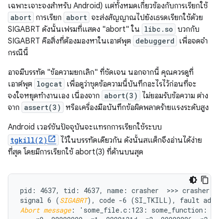
เฉพาะเจาะจงสําหรับ Android) แต่ทั้งหมดเกี่ยวข้องกับการเรียกใช้
abort
การเรียก
abort
จะส่งสัญญาณไปยังเธรดเรียกใช้ด้วย
SIGABRT ดังนั้นเฟรมที่แสดง "abort" ใน
libc.so
บวกกับ
SIGABRT คือสิ่งที่ต้องมองหาในเอาต์พุต
debuggerd
เพื่อจดจำ
กรณีนี้
อาจมีบรรทัด "ข้อความยกเลิก" ที่ชัดเจน นอกจากนี้ คุณควรดูที่
เอาต์พุต
logcat
เพื่อดูว่าชุดข้อความนี้บันทึกอะไรไว้ก่อนที่จะ
จงใจหยุดทำงานเอง เนื่องจาก
abort(3)
ไม่ยอมรับข้อความ ต่าง
จาก
assert(3)
หรือเครื่องมือบันทึกข้อผิดพลาดร้ายแรงระดับสูง
Android เวอร์ชันปัจจุบันจะแทรกการเรียกใช้ระบบ
tgkill(2)
ไว้ในบรรทัดเดียวกัน ดังนั้นสแต็กจึงอ่านได้ง่าย
ที่สุด โดยมีการเรียกใช้ abort(3) ที่ด้านบนสุด
pid: 4637, tid: 4637, name: crasher  >>> crasher <<
signal 6 (
SIGABRT
Abort message
: 'some_file.c:123: some_function: as