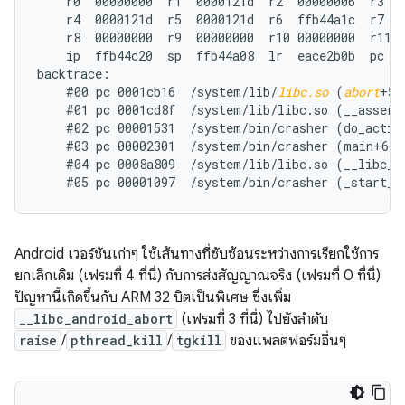
    r0  00000000  r1  0000121d  r2  00000006  r3  0
    r4  0000121d  r5  0000121d  r6  ffb44a1c  r7  0
    r8  00000000  r9  00000000  r10 00000000  r11 0
    ip  ffb44c20  sp  ffb44a08  lr  eace2b0b  pc  e
backtrace:

    #00 pc 0001cb16  /system/lib/
libc.so
 (
abort
+57)
    #01 pc 0001cd8f  /system/lib/libc.so (__assert2
    #02 pc 00001531  /system/bin/crasher (do_action
    #03 pc 00002301  /system/bin/crasher (main+68)

    #04 pc 0008a809  /system/lib/libc.so (__libc_in
Android เวอร์ชันเก่าๆ ใช้เส้นทางที่ซับซ้อนระหว่างการเรียกใช้การ
ยกเลิกเดิม (เฟรมที่ 4 ที่นี่) กับการส่งสัญญาณจริง (เฟรมที่ 0 ที่นี่)
ปัญหานี้เกิดขึ้นกับ ARM 32 บิตเป็นพิเศษ ซึ่งเพิ่ม
__libc_android_abort
(เฟรมที่ 3 ที่นี่) ไปยังลำดับ
raise
/
pthread_kill
/
tgkill
ของแพลตฟอร์มอื่นๆ