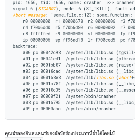
pid: 1656, tid: 1656, name: crasher  >>> crasher <<
signal 6 (
SIGABRT
Abort message
: 'some_file.c:123: some_function: as
    r0 00000000  r1 00000678  r2 00000006  r3 f70b6
    r4 f70b6dd0  r5 f70b6d80  r6 00000002  r7 00000
    r8 ffffffed  r9 00000000  sl 00000000  fp ff96a
    ip 00000006  sp ff96ad18  lr f700ced5  pc f700d
backtrace:

    #00 pc 00042c98  /system/lib/libc.so (tgkill+12
    #01 pc 00041ed1  /system/lib/libc.so (pthread_k
    #02 pc 0001bb87  /system/lib/libc.so (raise+10)
    #03 pc 00018cad  /system/lib/libc.so (__libc_an
    #04 pc 000168e8  /system/lib/
libc.so
 (
abort
+4)

    #05 pc 0001a78f  /system/lib/libc.so (__libc_fa
    #06 pc 00018d35  /system/lib/libc.so (__assert2
    #07 pc 00000f21  /system/xbin/crasher

    #08 pc 00016795  /system/lib/libc.so (__libc_in
คุณจำลองอินสแตนซ์ของข้อขัดข้องประเภทนี้ซ้ำได้โดยใช้