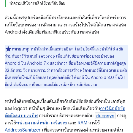
ทําความเข้าใจการเลิกใช้งานที่ซับซ้อน
ส่วนนี้จะสรุปเครื่องมือที่มีประโยชน์และคำสั่งที่เกี่ยวข้องสำหรับการ
แก้ไขข้อบกพร่อง การติดตาม และการสร้างโปรไฟล์โค้ดแพลตฟอร์ม
Android ดั้งเดิมเมื่อพัฒนาฟีเจอร์ระดับแพลตฟอร์ม
หมายเหตุ:
หน้าในส่วนนี้และส่วนอื่นๆ ในเว็บไซต์นี้แนะนำให้ใช้
adb
ร่วมกับอาร์กิวเมนต์
เพื่อแก้ไขข้อบกพร่องบางอย่างของ
setprop
Android ใน Android 7.x และต่ำกว่า ชื่อพร็อพเพอร์ตี้มีความยาวได้สูงสุด
32 อักขระ ซึ่งหมายความว่าหากต้องการสร้างพร็อพเพอร์ตี้โฆษณาแบบตัด
ขึ้นบรรทัดใหม่ที่มีชื่อแอป คุณต้องตัดชื่อให้พอดี ใน Android 8.0 ขึ้นไป
ขีดจำกัดนี้จะมากขึ้นมากและไม่ควรต้องมีการตัดข้อความ
หน้านี้อธิบายข้อมูลเบื้องต้นเกี่ยวกับดัมพ์ข้อขัดข้องที่พบในเอาต์พุต
ของ logcat หน้าอื่นๆ มีรายละเอียดเพิ่มเติมเกี่ยวกับ
การวินิจฉัยข้อ
ขัดข้องแบบเนทีฟ
การสำรวจบริการของระบบด้วย
dumpsys
การดู
การใช้
หน่วยความจำหลัก
เครือข่าย
และ
RAM
การใช้
AddressSanitizer
เพื่อตรวจหาข้อบกพร่องด้านหน่วยความจำใน