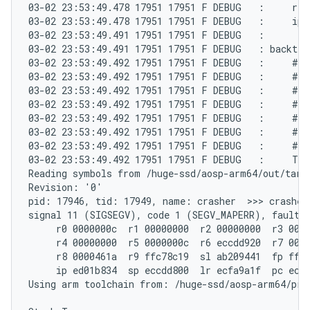
03-02 23:53:49.478 17951 17951 F DEBUG   :     r8 0
03-02 23:53:49.478 17951 17951 F DEBUG   :     ip e
03-02 23:53:49.491 17951 17951 F DEBUG   :

03-02 23:53:49.491 17951 17951 F DEBUG   : backtrac
03-02 23:53:49.492 17951 17951 F DEBUG   :     #00
03-02 23:53:49.492 17951 17951 F DEBUG   :     #01
03-02 23:53:49.492 17951 17951 F DEBUG   :     #02
03-02 23:53:49.492 17951 17951 F DEBUG   :     #03
03-02 23:53:49.492 17951 17951 F DEBUG   :     #04
03-02 23:53:49.492 17951 17951 F DEBUG   :     #05
03-02 23:53:49.492 17951 17951 F DEBUG   :     #06
03-02 23:53:49.492 17951 17951 F DEBUG   :     Tom
Reading symbols from /huge-ssd/aosp-arm64/out/targe
Revision: '0'

pid: 17946, tid: 17949, name: crasher  >>> crasher 
signal 11 (SIGSEGV), code 1 (SEGV_MAPERR), fault a
     r0 0000000c  r1 00000000  r2 00000000  r3 0000
     r4 00000000  r5 0000000c  r6 eccdd920  r7 0000
     r8 0000461a  r9 ffc78c19  sl ab209441  fp ffff
     ip ed01b834  sp eccdd800  lr ecfa9a1f  pc ecfd
Using arm toolchain from: /huge-ssd/aosp-arm64/pre