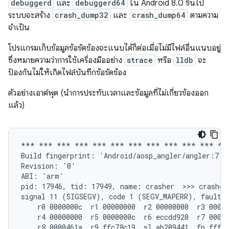
debuggerd
และ
debuggerd64
ใน Android 8.0 ขึ้นไป
ระบบจะสร้าง
crash_dump32
และ
crash_dump64
ตามความ
จำเป็น
โปรแกรมเก็บข้อมูลข้อขัดข้องจะแนบได้ก็ต่อเมื่อไม่มีไฟล์อื่นแนบอยู่
ซึ่งหมายความว่าการใช้เครื่องมืออย่าง
strace
หรือ
lldb
จะ
ป้องกันไม่ให้เกิดไฟล์บันทึกข้อขัดข้อง
ตัวอย่างเอาต์พุต (นําการประทับเวลาและข้อมูลที่ไม่เกี่ยวข้องออก
แล้ว)
*** *** *** *** *** *** *** *** *** *** *** ***
Build fingerprint: 'Android/aosp_angler/angler:7.1.
Revision: '0'

ABI: 'arm'

pid: 17946, tid: 17949, name: crasher  >>> crasher 
signal 11 (SIGSEGV), code 1 (SEGV_MAPERR), fault a
    r0 0000000c  r1 00000000  r2 00000000  r3 00000
    r4 00000000  r5 0000000c  r6 eccdd920  r7 00000
    r8 0000461a  r9 ffc78c19  sl ab209441  fp fffff