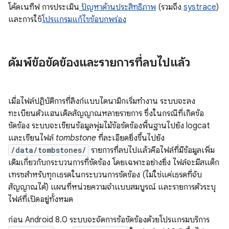
โค้ดเนทีฟ การประเมิน
ปัญหาด้านประสิทธิภาพ
(รวมถึง
systrace
)
และการใช้
โปรแกรมแก้ไขข้อบกพร่อง
ดัมพ์ข้อขัดข้องและรายการที่ลบไปแล้ว
เมื่อไฟล์ปฏิบัติการที่ลิงก์แบบไดนามิกเริ่มทำงาน ระบบจะลง
ทะเบียนตัวแฮนเดิลสัญญาณหลายรายการ ซึ่งในกรณีที่เกิดข้อ
ขัดข้อง ระบบจะเขียนข้อมูลพุ่มไม้ข้อขัดข้องพื้นฐานไปยัง logcat
และเขียนไฟล์
tombstone
ที่ละเอียดยิ่งขึ้นไปยัง
/data/tombstones/
รายการที่ลบไปแล้วคือไฟล์ที่มีข้อมูลเพิ่ม
เติมเกี่ยวกับกระบวนการที่ขัดข้อง โดยเฉพาะอย่างยิ่ง ไฟล์จะมีสแต็ก
เทรซสำหรับทุกเธรดในกระบวนการขัดข้อง (ไม่ใช่แค่เธรดที่จับ
สัญญาณได้) แผนที่หน่วยความจำแบบสมบูรณ์ และรายการตัวระบุ
ไฟล์ที่เปิดอยู่ทั้งหมด
ก่อน Android 8.0 ระบบจะจัดการข้อขัดข้องด้วยโปรแกรมบริการ