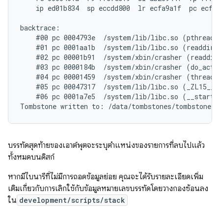
    ip ed01b834  sp eccdd800  lr ecfa9a1f  pc ecfd6
backtrace:

    #00 pc 0004793e  /system/lib/libc.so (pthread_m
    #01 pc 0001aa1b  /system/lib/libc.so (readdir+1
    #02 pc 00001b91  /system/xbin/crasher (readdir_
    #03 pc 0000184b  /system/xbin/crasher (do_actio
    #04 pc 00001459  /system/xbin/crasher (thread_c
    #05 pc 00047317  /system/lib/libc.so (_ZL15__p
    #06 pc 0001a7e5  /system/lib/libc.so (__start_t
บรรทัดสุดท้ายของเอาต์พุตจะระบุตำแหน่งของรายการที่ลบไปแล้ว
ทั้งหมดบนดิสก์
หากมีไบนารีที่ไม่มีการถอดข้อมูลย่อย คุณจะได้รับรายละเอียดเพิ่ม
เติมเกี่ยวกับการเลิกใช้กับข้อมูลหมายเลขบรรทัดโดยวางกองซ้อนลง
ใน
development/scripts/stack