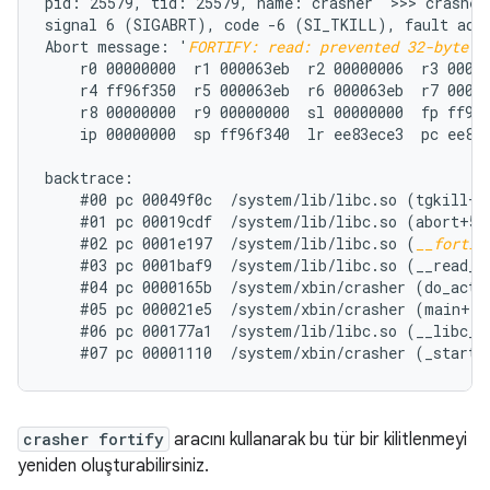
pid: 25579, tid: 25579, name: crasher  >>> crasher 
signal 6 (SIGABRT), code -6 (SI_TKILL), fault addr
Abort message: '
FORTIFY: read: prevented 32-byte w
    r0 00000000  r1 000063eb  r2 00000006  r3 00000
    r4 ff96f350  r5 000063eb  r6 000063eb  r7 00000
    r8 00000000  r9 00000000  sl 00000000  fp ff96f
    ip 00000000  sp ff96f340  lr ee83ece3  pc ee86e
backtrace:

    #00 pc 00049f0c  /system/lib/libc.so (tgkill+12
    #01 pc 00019cdf  /system/lib/libc.so (abort+50)
    #02 pc 0001e197  /system/lib/libc.so (
__fortif
    #03 pc 0001baf9  /system/lib/libc.so (__read_ch
    #04 pc 0000165b  /system/xbin/crasher (do_actio
    #05 pc 000021e5  /system/xbin/crasher (main+100
    #06 pc 000177a1  /system/lib/libc.so (__libc_in
crasher fortify
aracını kullanarak bu tür bir kilitlenmeyi
yeniden oluşturabilirsiniz.