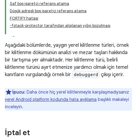
Saf boş işaretçi referans atama
Düşük adresli boş işaretçi referans atama
FORTIFY hatası
-fstack-protector tarafından algılanan yığın bozulması
Aşağıdaki bölümlerde, yaygın yerel kilitlenme türleri, örnek
bir kilitlenme dökümünün analizi ve mezar taşları hakkında
bir tartışma yer almaktadır. Her kilitlenme türü, belirli
kilitlenme türünü ayırt etmenize yardımcı olmak için temel
kanıtların vurgulandığı örnek bir
debuggerd
çıkışı içerir.
İpucu:
Daha önce hiç yerel kilitlenmeyle karşılaşmadıysanız
yerel Android platform kodunda hata ayıklama
başlıklı makaleyi
inceleyin.
İptal et