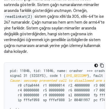
satırında gösterilir. Sistem çağrı numaralarının mimariler
arasında farklılık gösterdiğini unutmayın. Örneğin,
readlinkat(2)
sistem çağrısı x86'da 305, x86-64'te ise
267 numaralıdır. Çağrı numarası hem arm hem de arm64'te
yine farklıdır. Sistem çağrısı sayıları mimariler arasında
değişiklik gösterdiğinden, hangi sistem çağrısına izin
verilmediğini öğrenmek için genellikle üstbilgilerde sistem
çağrısı numarasını aramak yerine yığın izlemeyi kullanmak
daha kolaydır.
pid: 11046, tid: 11046, name: crasher  >>> crasher 
signal 31 (SIGSYS), code 1 (
SYS_SECCOMP
Cause: seccomp prevented call to disallowed arm sy
    r0 cfda0444  r1 00000014  r2 40000000  r3 00000
    r4 00000000  r5 00000000  r6 00000000  r7 00018
    r8 00000000  r9 00000000  sl 00000000  fp fffef
    ip fffef898  sp fffef888  lr 00401997  pc f74f3