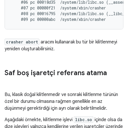
    #06 pc 00018d35  /system/lib/libc.so (__assert2
    #07 pc 00000f21  /system/xbin/crasher

    #08 pc 00016795  /system/lib/libc.so (__libc_in
crasher abort
aracını kullanarak bu tür bir kilitlenmeyi
yeniden oluşturabilirsiniz.
Saf boş işaretçi referans atama
Bu, klasik doğal kilitlenmedir ve sonraki kilitlenme türünün
özel bir durumu olmasına rağmen genellikle en az
düşünmeyi gerektirdiği için ayrı olarak belirtilmelidir.
Aşağıdaki örnekte, kilitlenme işlevi
libc.so
içinde olsa da
dize işlevleri yalnızca kendilerine verilen işaretçiler üzerinde