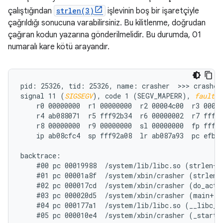
çalıştığından
strlen(3)
işlevinin boş bir işaretçiyle
çağrıldığı sonucuna varabilirsiniz. Bu kilitlenme, doğrudan
çağıran kodun yazarına gönderilmelidir. Bu durumda, 01
numaralı kare kötü arayandır.
pid: 25326, tid: 25326, name: crasher  >>> crasher 
signal 11 (
SIGSEGV
), code 1 (SEGV_MAPERR), 
fault a
    r0 00000000  r1 00000000  r2 00004c00  r3 00000
    r4 ab088071  r5 fff92b34  r6 00000002  r7 fff92
    r8 00000000  r9 00000000  sl 00000000  fp fff92
    ip ab08cfc4  sp fff92a08  lr ab087a93  pc efb78
backtrace:

    #00 pc 00019988  /system/lib/libc.so (strlen+71
    #01 pc 00001a8f  /system/xbin/crasher (strlen_n
    #02 pc 000017cd  /system/xbin/crasher (do_actio
    #03 pc 000020d5  /system/xbin/crasher (main+100
    #04 pc 000177a1  /system/lib/libc.so (__libc_in