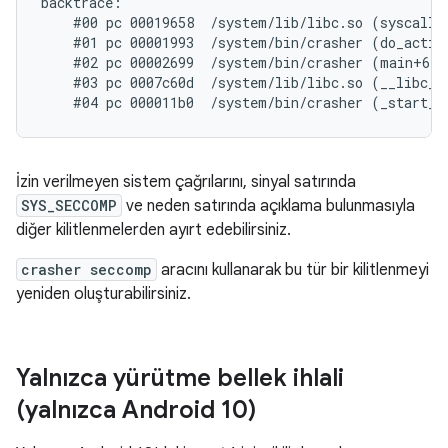
backtrace:

    #00 pc 00019658  /system/lib/libc.so (syscall+3
    #01 pc 00001993  /system/bin/crasher (do_action
    #02 pc 00002699  /system/bin/crasher (main+68)

    #03 pc 0007c60d  /system/lib/libc.so (__libc_in
İzin verilmeyen sistem çağrılarını, sinyal satırında
SYS_SECCOMP
ve neden satırında açıklama bulunmasıyla
diğer kilitlenmelerden ayırt edebilirsiniz.
crasher seccomp
aracını kullanarak bu tür bir kilitlenmeyi
yeniden oluşturabilirsiniz.
Yalnızca yürütme bellek ihlali
(yalnızca Android 10)