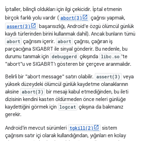
İptaller, bilinçli oldukları için ilgi çekicidir. İptal etmenin
birçok farklı yolu vardır (
abort(3)
çağrısı yapmak,
assert(3)
başarısızlığı, Android'e özgü ölümcül günlük
kaydı türlerinden birini kullanmak dahil). Ancak bunların tümü
abort
çağrısını içerir.
abort
çağrısı, çağıran iş
parçacığına SIGABRT ile sinyal gönderir. Bu nedenle, bu
durumu tanımak için
debuggerd
çıkışında
libc.so
'te
"abort"u ve SIGABRT'ı gösteren bir çerçeve aranmalıdır.
Belirli bir "abort message" satırı olabilir.
assert(3)
veya
yüksek düzeydeki ölümcül günlük kaydetme olanaklarının
aksine
abort(3)
bir mesajı kabul etmediğinden, bu ileti
dizisinin kendini kasten öldürmeden önce neleri günlüğe
kaydettiğini görmek için
logcat
çıkışına da bakmanız
gerekir.
Android'in mevcut sürümleri
tgkill(2)
sistem
çağrısını satır içi olarak kullandığından, yığınları en kolay