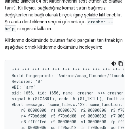
alırsınız (ikincisi 64 bit kilitlenmelerini test etmenize olanak
tanır). Kilitleyici, sağladığınız komut satırı bağımsız
değişkenlerine bağlı olarak birçok ilginç şekilde kilitlenebilir.
Şu anda desteklenen seçimi görmek için
crasher --
help
simgesini kullanın.
Kilitlenme dökümünde bulunan farklı parçaları tanıtmak için
aşağıdaki örnek kilitlenme dökümünü inceleyelim:
*** *** *** *** *** *** *** *** *** *** *** ***
Build fingerprint: 'Android/aosp_flounder/flounder
Revision: '0'

ABI: 'arm'

pid: 1656, tid: 1656, name: crasher  >>> crasher <<
signal 6 (SIGABRT), code -6 (SI_TKILL), fault addr
Abort message: 'some_file.c:123: some_function: as
    r0 00000000  r1 00000678  r2 00000006  r3 f70b6
    r4 f70b6dd0  r5 f70b6d80  r6 00000002  r7 00000
    r8 ffffffed  r9 00000000  sl 00000000  fp ff96a
    ip 00000006  sp ff96ad18  lr f700ced5  pc f700d