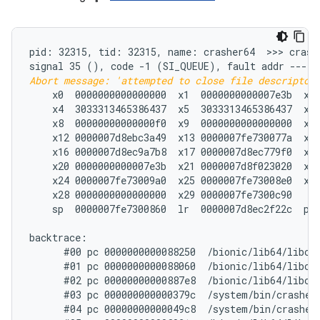
pid: 32315, tid: 32315, name: crasher64  >>> crashe
signal 35 (
Abort message: 'attempted to close file descriptor
    x0  0000000000000000  x1  0000000000007e3b  x2 
    x4  3033313465386437  x5  3033313465386437  x6 
    x8  00000000000000f0  x9  0000000000000000  x10
    x12 0000007d8ebc3a49  x13 0000007fe730077a  x14
    x16 0000007d8ec9a7b8  x17 0000007d8ec779f0  x18
    x20 0000000000007e3b  x21 0000007d8f023020  x22
    x24 0000007fe73009a0  x25 0000007fe73008e0  x26
    x28 0000000000000000  x29 0000007fe7300c90

    sp  0000007fe7300860  lr  0000007d8ec2f22c  pc 
backtrace:

      #00 pc 0000000000088250  /bionic/lib64/libc.
      #01 pc 0000000000088060  /bionic/lib64/libc.s
      #02 pc 00000000000887e8  /bionic/lib64/libc.s
      #03 pc 000000000000379c  /system/bin/crasher6
      #04 pc 00000000000049c8  /system/bin/crasher6