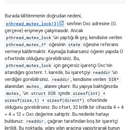
Burada kilitlenmenin doğrudan nedeni,
pthread_mutex_lock(3)
sınıfının 0xc adresine (0.
çerçeve) erişmeye çalışmasıdır. Ancak
pthread_mutex_lock
'ün yaptığı ilk şey, kendisine verilen
pthread_mutex_t*
öğesinin
state
öğesine referans
vermeyi kaldırmaktır. Kaynağa bakarsanız öğenin yapıda 0
ofsetinde olduğunu görebilirsiniz. Bu,
pthread_mutex_lock
için geçersiz işaretçi 0xc'nin
atandığını gösterir. 1. karede, bu işaretçiyi
readdir
'ün
verdiğini görebilirsiniz.
readdir
, kendisine verilen
DIR*
alanından
mutex_
alanını çıkarır. Bu yapıya baktığınızda
mutex_
'ün
struct DIR
içinde
sizeof(int) +
sizeof(size_t) + sizeof(dirent*)
ofsetinde
olduğunu görebilirsiniz. Bu ofset, 32 bitlik bir cihazda 4 + 4
+ 4 = 12 = 0xc değerine sahiptir. Bu nedenle hatayı
buldunuz:
readdir
, çağıran tarafından boş bir işaretçi
iletildi. Bu noktada, yığını yığın aracına yapıştırarak bunun