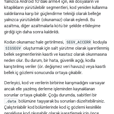
Yalnızca Android 10'daki arm64 için, ikili dosyaların ve
kitaplıkların yürütülebilir segmentleri, kod yeniden kullanma
saldırılarına karşı bir güçlendirme tekniği olarak belleğe
yalnızca yürütülebilir (okunamaz) olarak eşlendi. Bu
azaltma, diğer azaltmalarla kötü bir şekilde etkileşime
girdiği için daha sonra kaldırıldı.
Kodun okunamaz hale getirilmesi,
SEGV_ACCERR
koduyla
SIGSEGV
oluşturmak için salt yürütme olarak işaretlenmiş
bellek segmentlerinin kasıtlı ve kasıtsız olarak okunmasına
neden olur. Bu durum, bir hata, güvenlik açığı, kodla
karıştırılmış veriler (ör. değişmez veri havuzu) veya kasıtlı
bellek iç gözlemi sonucunda ortaya çıkabilir.
Derleyici, kod ve verilerin birbirine karışmadığını varsayar
ancak elle yazılmış derleme işleminden kaynaklanan
sorunlar ortaya çıkabilir. Çoğu durumda, sabitleri bir
.data
bölümüne taşıyarak bu sorunları düzeltebilirsiniz.
Çalıştırılabilir kod bölümlerinde kod iç gözlemi kesinlikle
gerekliyse kod okunabilir olarak işaretlemek için önce