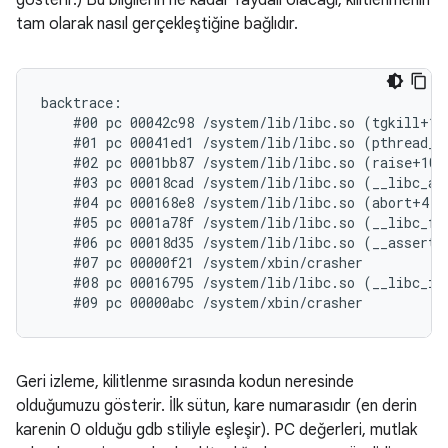
gösterir.) Bu bilgilerin ne kadar faydalı olacağı, kilitlenmenin
tam olarak nasıl gerçekleştiğine bağlıdır.
backtrace:

    #00 pc 00042c98 /system/lib/libc.so (tgkill+12)
    #01 pc 00041ed1 /system/lib/libc.so (pthread_ki
    #02 pc 0001bb87 /system/lib/libc.so (raise+10)

    #03 pc 00018cad /system/lib/libc.so (__libc_and
    #04 pc 000168e8 /system/lib/libc.so (abort+4)

    #05 pc 0001a78f /system/lib/libc.so (__libc_fat
    #06 pc 00018d35 /system/lib/libc.so (__assert2+
    #07 pc 00000f21 /system/xbin/crasher

    #08 pc 00016795 /system/lib/libc.so (__libc_ini
Geri izleme, kilitlenme sırasında kodun neresinde
olduğumuzu gösterir. İlk sütun, kare numarasıdır (en derin
karenin 0 olduğu gdb stiliyle eşleşir). PC değerleri, mutlak