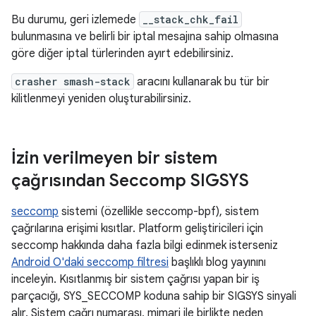
Bu durumu, geri izlemede
__stack_chk_fail
bulunmasına ve belirli bir iptal mesajına sahip olmasına
göre diğer iptal türlerinden ayırt edebilirsiniz.
crasher smash-stack
aracını kullanarak bu tür bir
kilitlenmeyi yeniden oluşturabilirsiniz.
İzin verilmeyen bir sistem
çağrısından Seccomp SIGSYS
seccomp
sistemi (özellikle seccomp-bpf), sistem
çağrılarına erişimi kısıtlar. Platform geliştiricileri için
seccomp hakkında daha fazla bilgi edinmek isterseniz
Android O'daki seccomp filtresi
başlıklı blog yayınını
inceleyin. Kısıtlanmış bir sistem çağrısı yapan bir iş
parçacığı, SYS_SECCOMP koduna sahip bir SIGSYS sinyali
alır. Sistem çağrı numarası, mimari ile birlikte neden