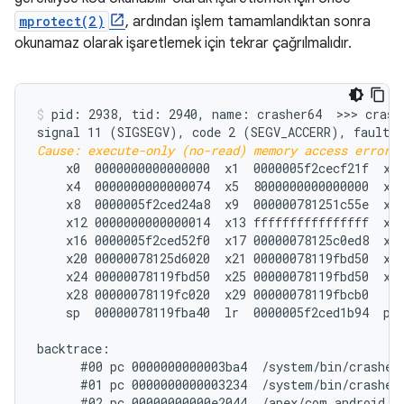
mprotect(2)
, ardından işlem tamamlandıktan sonra
okunamaz olarak işaretlemek için tekrar çağrılmalıdır.
pid: 2938, tid: 2940, name: crasher64  >>> crashe
Cause: execute-only (no-read) memory access error;
    x0  0000000000000000  x1  0000005f2cecf21f  x2 
    x4  0000000000000074  x5  8000000000000000  x6 
    x8  0000005f2ced24a8  x9  000000781251c55e  x10
    x12 0000000000000014  x13 ffffffffffffffff  x14
    x16 0000005f2ced52f0  x17 00000078125c0ed8  x18
    x20 00000078125d6020  x21 00000078119fbd50  x22
    x24 00000078119fbd50  x25 00000078119fbd50  x26
    x28 00000078119fc020  x29 00000078119fbcb0

    sp  00000078119fba40  lr  0000005f2ced1b94  pc 
backtrace:

      #00 pc 0000000000003ba4  /system/bin/crasher6
      #01 pc 0000000000003234  /system/bin/crasher6
      #02 pc 00000000000e2044  /apex/com.android.r