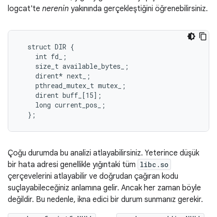
logcat'te
nerenin
yakınında gerçekleştiğini öğrenebilirsiniz.
  struct DIR {

    int fd_;

    size_t available_bytes_;

    dirent* next_;

    pthread_mutex_t mutex_;

    dirent buff_[15];

    long current_pos_;

  };
Çoğu durumda bu analizi atlayabilirsiniz. Yeterince düşük
bir hata adresi genellikle yığıntaki tüm
libc.so
çerçevelerini atlayabilir ve doğrudan çağıran kodu
suçlayabileceğiniz anlamına gelir. Ancak her zaman böyle
değildir. Bu nedenle, ikna edici bir durum sunmanız gerekir.