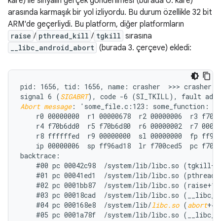
kare) ile sinyalin gerçek gönderilmesi (burada 0. kare)
arasında karmaşık bir yol izliyordu. Bu durum özellikle 32 bit
ARM'de geçerliydi. Bu platform, diğer platformların
raise
/
pthread_kill
/
tgkill
sırasına
__libc_android_abort
(burada 3. çerçeve) ekledi:
pid: 1656, tid: 1656, name: crasher  >>> crasher <<
signal 6 (
SIGABRT
Abort message
: 'some_file.c:123: some_function: as
    r0 00000000  r1 00000678  r2 00000006  r3 f70b6
    r4 f70b6dd0  r5 f70b6d80  r6 00000002  r7 00000
    r8 ffffffed  r9 00000000  sl 00000000  fp ff96a
    ip 00000006  sp ff96ad18  lr f700ced5  pc f700d
backtrace:

    #00 pc 00042c98  /system/lib/libc.so (tgkill+12
    #01 pc 00041ed1  /system/lib/libc.so (pthread_k
    #02 pc 0001bb87  /system/lib/libc.so (raise+10)
    #03 pc 00018cad  /system/lib/libc.so (__libc_an
    #04 pc 000168e8  /system/lib/
libc.so
 (
abort
+4)

    #05 pc 0001a78f  /system/lib/libc.so (__libc_fa