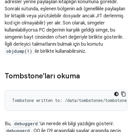
adresler yerine paylaşılan kitaplığın konumuna görelidir.
Sonraki sütunda, eşlenen bölgenin adı (genellikle paylaşılan
bir kitaplık veya yürütülebilir dosyadır ancak JIT derlenmiş
kod için olmayabilir) yer alır. Son olarak, simgeler
kullanılabiliyorsa PC değerinin karşılık geldiği simge, bu
simgenin bayt cinsinden ofset değeriyle birlikte gösterilir.
İlgili derleyici talimatlarını bulmak için bu komutu
objdump(1)
ile birlikte kullanabilirsiniz.
Tombstone'ları okuma
Bu,
debuggerd
'ün nerede ek bilgi yazdığını gösterir.
debuggerd
, 00 ile 09 arasındaki sayılar arasında geçiş