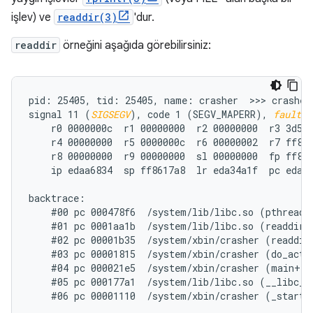
işlev) ve
readdir(3)
'dur.
readdir
örneğini aşağıda görebilirsiniz:
pid: 25405, tid: 25405, name: crasher  >>> crasher 
signal 11 (
SIGSEGV
), code 1 (SEGV_MAPERR), 
fault a
    r0 0000000c  r1 00000000  r2 00000000  r3 3d5f0
    r4 00000000  r5 0000000c  r6 00000002  r7 ff861
    r8 00000000  r9 00000000  sl 00000000  fp ff861
    ip edaa6834  sp ff8617a8  lr eda34a1f  pc eda61
backtrace:

    #00 pc 000478f6  /system/lib/libc.so (pthread_m
    #01 pc 0001aa1b  /system/lib/libc.so (readdir+1
    #02 pc 00001b35  /system/xbin/crasher (readdir_
    #03 pc 00001815  /system/xbin/crasher (do_actio
    #04 pc 000021e5  /system/xbin/crasher (main+100
    #05 pc 000177a1  /system/lib/libc.so (__libc_in