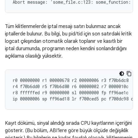
Tüm kilitlenmelerde iptal mesajı satırı bulunmaz ancak
iptallerde bulunur. Bu bilgi, bu pid/tid için son satırdaki kritik
logcat çıkışından otomatik olarak toplanır ve kasıtlı bir
iptal durumunda, programın neden kendini sonlandırdığını
açıklama olasılığı yüksektir.
r0 00000000 r1 00000678 r2 00000006 r3 f70b6dc8

r4 f70b6dd0 r5 f70b6d80 r6 00000002 r7 0000010c

r8 ffffffed r9 00000000 sl 00000000 fp ff96ae1c

Kayıt dökümü, sinyal alındığı sırada CPU kayıtlarının içeriğini
gösterir. (Bu bölüm, ABI'lere göre büyük ölçüde değişiklik