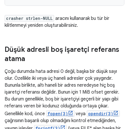
crasher strlen-NULL
aracını kullanarak bu tür bir
kilitlenmeyi yeniden oluşturabilirsiniz.
Düşük adresli boş işaretçi referans
atama
Çoğu durumda hata adresi 0 değil, başka bir düşük sayı
olur. Özellikle iki veya üç haneli adresler çok yaygındır.
Bununla birlikte, altı haneli bir adres neredeyse hiç boş
işaretçi referansı değildir. Bunun için 1 MiB ofset gerekir.
Bu durum genellikle, boş bir işaretçiyi geçerli bir yapı gibi
referans veren bir kodunuz olduğunda ortaya çıkar.
Genellikle kod, önce
fopen(3)
veya
opendir(3)
çağrısının başarılı olup olmadığını kontrol etmediğinden,
yaygın işlevler
fprintf(3)
(veya FILE* alan başka bir