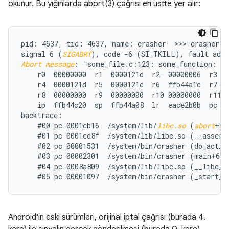
okunur. Bu yığınlarda abort(3) çağrısı en üstte yer alır:
pid: 4637, tid: 4637, name: crasher  >>> crasher <<
signal 6 (
SIGABRT
Abort message
: 'some_file.c:123: some_function: as
    r0  00000000  r1  0000121d  r2  00000006  r3  0
    r4  0000121d  r5  0000121d  r6  ffb44a1c  r7  0
    r8  00000000  r9  00000000  r10 00000000  r11 0
    ip  ffb44c20  sp  ffb44a08  lr  eace2b0b  pc  e
backtrace:

    #00 pc 0001cb16  /system/lib/
libc.so
 (
abort
+57)
    #01 pc 0001cd8f  /system/lib/libc.so (__assert2
    #02 pc 00001531  /system/bin/crasher (do_action
    #03 pc 00002301  /system/bin/crasher (main+68)

    #04 pc 0008a809  /system/lib/libc.so (__libc_in
Android'in eski sürümleri, orijinal iptal çağrısı (burada 4.