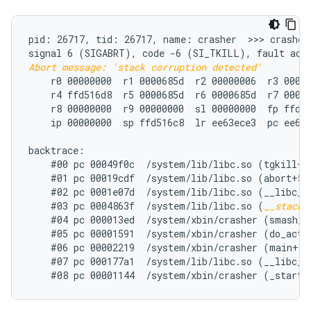
pid: 26717, tid: 26717, name: crasher  >>> crasher 
Abort message: 'stack corruption detected'
    r0 00000000  r1 0000685d  r2 00000006  r3 00000
    r4 ffd516d8  r5 0000685d  r6 0000685d  r7 00000
    r8 00000000  r9 00000000  sl 00000000  fp ffd51
    ip 00000000  sp ffd516c8  lr ee63ece3  pc ee66e
backtrace:

    #00 pc 00049f0c  /system/lib/libc.so (tgkill+12
    #01 pc 00019cdf  /system/lib/libc.so (abort+50)
    #02 pc 0001e07d  /system/lib/libc.so (__libc_fa
    #03 pc 0004863f  /system/lib/libc.so (
__stack_
    #04 pc 000013ed  /system/xbin/crasher (smash_st
    #05 pc 00001591  /system/xbin/crasher (do_actio
    #06 pc 00002219  /system/xbin/crasher (main+100
    #07 pc 000177a1  /system/lib/libc.so (__libc_in