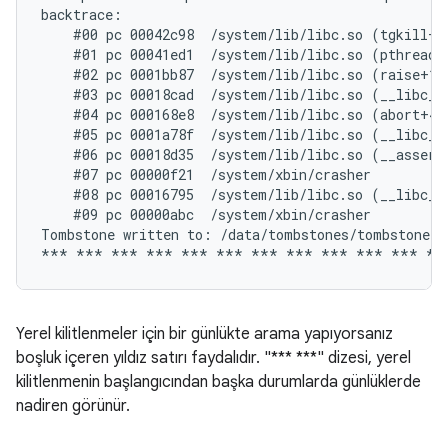
backtrace:

    #00 pc 00042c98  /system/lib/libc.so (tgkill+12
    #01 pc 00041ed1  /system/lib/libc.so (pthread_k
    #02 pc 0001bb87  /system/lib/libc.so (raise+10)
    #03 pc 00018cad  /system/lib/libc.so (__libc_an
    #04 pc 000168e8  /system/lib/libc.so (abort+4)

    #05 pc 0001a78f  /system/lib/libc.so (__libc_fa
    #06 pc 00018d35  /system/lib/libc.so (__assert2
    #07 pc 00000f21  /system/xbin/crasher

    #08 pc 00016795  /system/lib/libc.so (__libc_in
    #09 pc 00000abc  /system/xbin/crasher

Tombstone written to: /data/tombstones/tombstone_06
Yerel kilitlenmeler için bir günlükte arama yapıyorsanız
boşluk içeren yıldız satırı faydalıdır. "*** ***" dizesi, yerel
kilitlenmenin başlangıcından başka durumlarda günlüklerde
nadiren görünür.