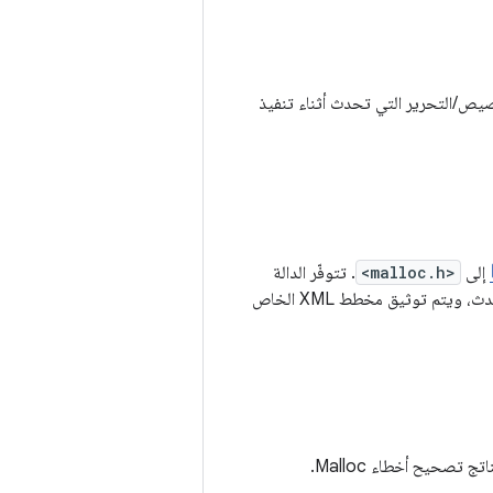
And أيضًا اعتراض جميع طلبات التخصيص/التحرير التي تحدث أثناء تنفيذ
إلى
<malloc.h>
. تتوفّر الدالة
في الإصدار 6.0 (Marshmallow) من نظام التشغيل Android والإصدارات الأحدث، ويتم توثيق مخطط XML الخاص
صحيح أخطاء Malloc.