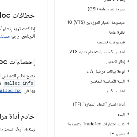
صورة نظام عامة (GSI)
خطافات malloc
مجموعة اختبار المورّدين (VTS) 10
نظرة عامة
البرنامج. راجِع
مستندات ooks
فيديوهات تعليمية
اختبار الأنظمة باستخدام تقنية VTS
إحصاءات Malloc
إطار الاختبار
لوحة بيانات مراقبة الأداء
يتيح نظام التشغيل Android استخدام الإضافتين
البنية الأساسية للمختبر
malloc_info
بها في
alloc.h>
اختبار الأداء
أداة اختبار "اتحاد التجارة" (TF)
البدء
خادم أداة مراق
كتابة اختبارات Tradefed وتنفيذها
يمكنك أيضًا استخدا
تطوير TF