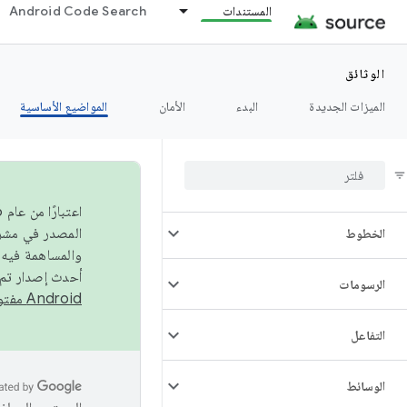
المستندات
Android Code Search
الكاميرا
الوثائق
إمكانية التوصيل
الميزات الجديدة
البدء
الأمان
المواضيع الأساسية
البيانات
عرض
الخطوط
والمساهمة فيه،
أحدث إصدار تم نشره في مشروع Android مفتو
الرسومات
Android مفتوح المصدر
التفاعل
الوسائط