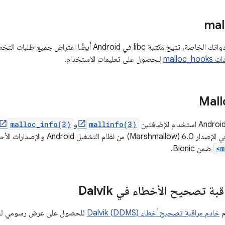
إذا كنت تريد إنشاء أدواتك الخاصة، تتيح مكتبة libc في roid
malloc_h
للحصول على تعليمات الاستخدام.
mallinfo(3)
و
malloc_info(3)
<m
ضمن Bionic.
بة تصحيح الأخطاء في Dalvik
م
خادم مراقبة تصحيح أخطاء Dalvik (DDMS)
للحصول على عرض رسومي لناتج ت