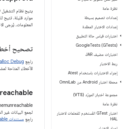
نظرة عامة
إعدادات تصميم بسيطة
المعلومات، يُرجى ال
إعدادات الاختبار المعقّدة
اختبارات قياس حالة التطبيق
Google
Tests (GTests)
تصحيح أخطاء
اختبارات مضيف JAR
راجِع
alloc Debug
ربط الاختبار
الأخطاء المتاحة لمشا
إجراء الاختبارات باستخدام Atest
محطة اختبار Android من Omni
Lab
reachable
مجموعة اختبار المورّد (VTS)
نظرة عامة
لجمع البيانات غير ا
اختبار GTest المُستخدِم للمَعلمات لاختبار
HAL
راجِع
مستندات libmemunreachable
إعداد الاختبار