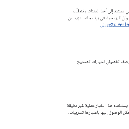
ات الذاكرة المؤقتة التي تستند إلى أخذ العيّنات وتتطلّب
زم استدعاء الدوال البرمجية في برنامجك. لمزيد من
صف تفصيلي لخيارات تصحيح
كلفة إضافية. يستخدم هذا الخيار عملية غير دقيقة
كن الوصول إليها باعتبارها تسريبات.