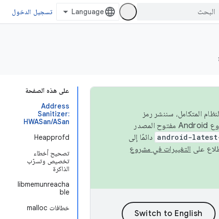
تسجيل الدخول
على هذه الصفحة
Address
 في النظام المتكامل، سننشر رمز
Sanitizer:
HWASan/ASan
المصدر في مشروع Android مفتوح المصدر (AOSP) في الربعَين الثاني والرابع. لبناء مشروع Android مفتوح المصدر
android-latest
دائمًا إلى
Heapprofd
التغييرات في مشروع
تصحيح أخطاء
تخصيص وتسرّب
الذاكرة
libmemunreacha
ble
خطافات malloc