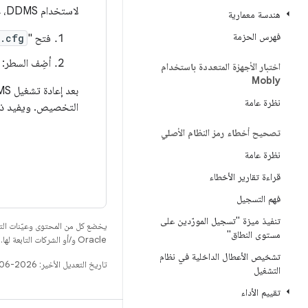
لاستخدام DDMS، عليك أولاً تفعيل واجهة المستخدم الخاصة بالذاكرة الأصلية:
هندسة معمارية
فهرس الحزمة
فتح "
.cfg
أضِف السطر:
اختبار الأجهزة المتعددة باستخدام
Mobly
نظرة عامة
التخصيص. ويفيد ذلك
تصحيح أخطاء رمز النظام الأصلي
نظرة عامة
قراءة تقارير الأخطاء
فهم التسجيل
تنفيذ ميزة "تسجيل المورّدين على
يخضع كل من المحتوى وعيّنات الت
مستوى النطاق"
Oracle و/أو الشركات التابعة لها.
تشخيص الأعطال الداخلية في نظام
تاريخ التعديل الأخير: 2026-06-18 (حسب التوقيت العالمي المتفَّق عليه)
التشغيل
تقييم الأداء