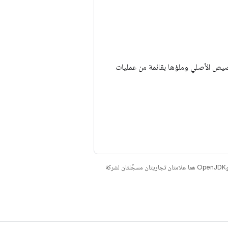
صة بالتخصيص الأصلي وملؤها بقائمة من عمليات
. إنّ Java وOpenJDK هما علامتان تجاريتان مسجَّلتان لشركة