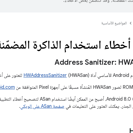
تك المفضّلة، وقد تتضمّن بعض الأخطاء.
المواضيع الأساسية
طاء استخدام الذاكرة المضمّنة
Address Sanitizer: HW
داة
(HWASan) للعثور على أخطاء الذاكرة في C/C++.
HWAddressSanitizer
oid.com
منذ الإصدار Android 8.0 (Oreo)، أصبح من الممكن
ى الجذر. يمكنك العثور على التعليمات في
صفحة ASan على الويكي
.