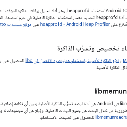
يتيح نظام التشغيل Android 10 استخدام heapprofd، وهو أداة تحليل بيان
موارد قليلة. تتيح لك أداة heapprofd تحديد مصدر استخدام الذاكرة الأصلية في ح
اطّلاع على
heapprofd - Android Heap Profiler
على
موقع مستندات Perfetto الإلكتروني
 تخصيص وتسرّب الذاكرة
M
و
تتبُّع الذاكرة الأصلية باستخدام عمليات رد الاتصال في libc
للحصول على و
كل الذاكرة الأصلية.
libmemun
‫libmemunreachable في Android هي أداة لرصد تسرُّب الذاكرة الأصلية بدون أي ت
لضرورية من خلال البحث عن جميع البيانات الأصلية، ويُبلغ عن أي مجموعات لا يم
للحصول على تعليمات الاستخدام.