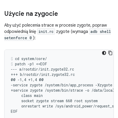
Użycie na zygocie
Aby użyć polecenia strace w procesie zygote, popraw
odpowiednią linię
init.rc
zygote (wymaga
adb shell
setenforce 0
):
cd system/core/
patch -p1 <<EOF

--- a/rootdir/init.zygote32.rc

+++ b/rootdir/init.zygote32.rc

@@ -1,4 +1,4 @@

-service zygote /system/bin/app_process -Xzygote /s
+service zygote /system/bin/strace -o /data/local/
     class main

     socket zygote stream 660 root system

     onrestart write /sys/android_power/request_sta
EOF