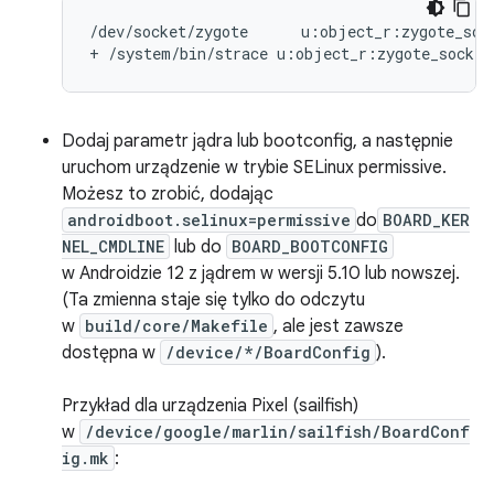
/dev/socket/zygote      u:object_r:zygote_sock
Dodaj parametr jądra lub bootconfig, a następnie
uruchom urządzenie w trybie SELinux permissive.
Możesz to zrobić, dodając
androidboot.selinux=permissive
do
BOARD_KER
NEL_CMDLINE
lub do
BOARD_BOOTCONFIG
w Androidzie 12 z jądrem w wersji 5.10 lub nowszej.
(Ta zmienna staje się tylko do odczytu
w
build/core/Makefile
, ale jest zawsze
dostępna w
/device/*/BoardConfig
).
Przykład dla urządzenia Pixel (sailfish)
w
/device/google/marlin/sailfish/BoardConf
ig.mk
: