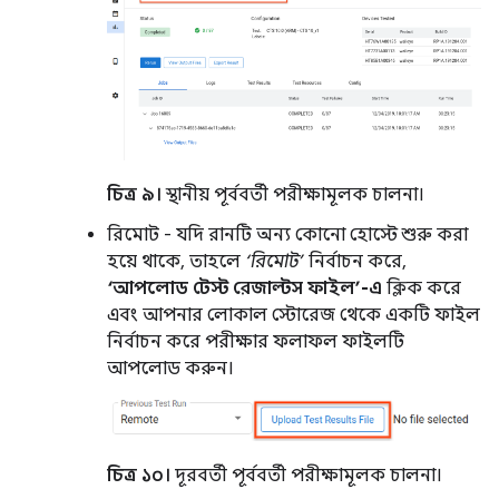
চিত্র ৯।
স্থানীয় পূর্ববর্তী পরীক্ষামূলক চালনা।
রিমোট - যদি রানটি অন্য কোনো হোস্টে শুরু করা
হয়ে থাকে, তাহলে
‘রিমোট’
নির্বাচন করে,
‘আপলোড টেস্ট রেজাল্টস ফাইল’-এ
ক্লিক করে
এবং আপনার লোকাল স্টোরেজ থেকে একটি ফাইল
নির্বাচন করে পরীক্ষার ফলাফল ফাইলটি
আপলোড করুন।
চিত্র ১০।
দূরবর্তী পূর্ববর্তী পরীক্ষামূলক চালনা।