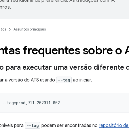
ara seu idioma de preferência. As traduções com IA
rros.
tos
Assuntos principais
ntas frequentes sobre o 
 para executar uma versão diferente 
r a versão do ATS usando
--tag
ao iniciar.
oníveis para
--tag
podem ser encontradas no
repositório d