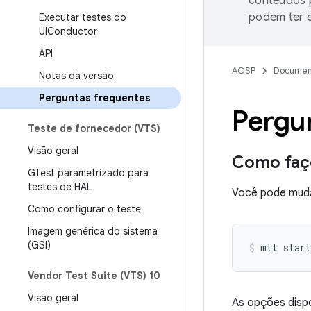
conteúdos p
podem ter e
Executar testes do
UIConductor
API
AOSP
Documen
Notas da versão
Perguntas frequentes
Pergu
Teste de fornecedor (VTS)
Visão geral
Como faço
GTest parametrizado para
testes de HAL
Você pode muda
Como configurar o teste
Imagem genérica do sistema
(GSI)
Vendor Test Suite (VTS) 10
Visão geral
As opções disp