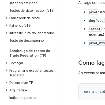
As tags comuns
Tutoriais em vídeo
Testes de sistemas com VTS
prod
: a
Framework de teste
dogfood
Painel do VTS
latest
:
Infraestrutura do laboratório
recentes)
Teste de desempenho
prod_Rx
Arcabouço de testes da
Trade Federation (TF)
Como faço
Começar
Programar e executar testes
Ao executar um 
Tradefed
Desenvolver TF
Arquitetura
Índice de pacotes