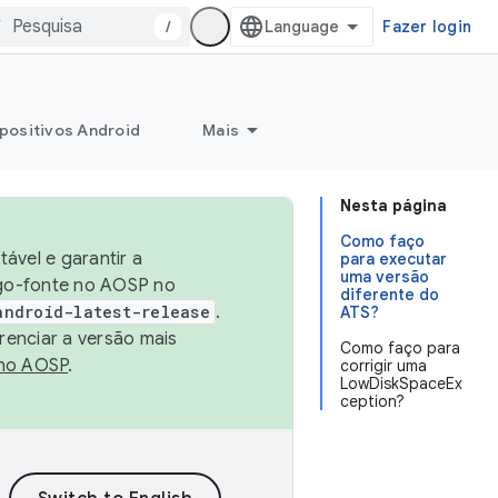
/
Fazer login
positivos Android
Mais
Nesta página
Como faço
ável e garantir a
para executar
uma versão
igo-fonte no AOSP no
diferente do
android-latest-release
.
ATS?
renciar a versão mais
Como faço para
no AOSP
.
corrigir uma
LowDiskSpaceEx
ception?