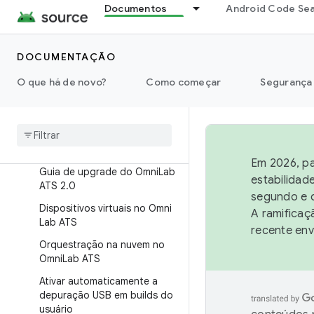
Documentos
Android Code Se
Testes de instrumentação
GoogleTests (GTests)
DOCUMENTAÇÃO
Testes de host JAR
O que há de novo?
Mapeamento de testes
Como começar
Segurança
Executar testes com o Atest
Omni
Lab Android Test Station
Guia do usuário
Em 2026, pa
Guia de upgrade do Omni
Lab
estabilidad
ATS 2
.
0
segundo e q
Dispositivos virtuais no Omni
A ramificaç
Lab ATS
recente env
Orquestração na nuvem no
Omni
Lab ATS
Ativar automaticamente a
depuração USB em builds do
usuário