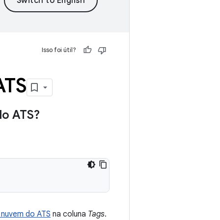
Isso foi útil?
ATS
do ATS?
e nuvem do ATS
na coluna
Tags
.