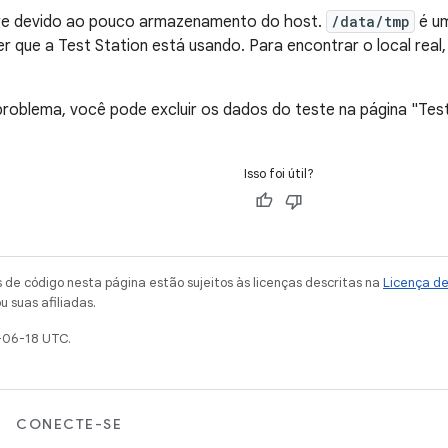
re devido ao pouco armazenamento do host.
/data/tmp
é um
 que a Test Station está usando. Para encontrar o local real
 problema, você pode excluir os dados do teste na página "Tes
Isso foi útil?
de código nesta página estão sujeitos às licenças descritas na
Licença d
u suas afiliadas.
-06-18 UTC.
CONECTE-SE