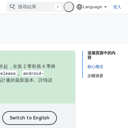
/
登入
這個頁面中的內
容
，在第 2 季和第 4 季將
核心概念
release
。
android-
步驟摘要
始碼計畫的最新版本。詳情請