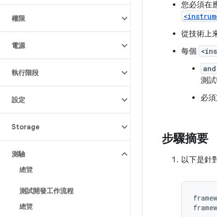
您必須在
<instrum
權限
從技術上
電源
每個
<in
and
執行階段
測試
必須
設定
Storage
步驟摘要
測驗
以下是針
總覽
測試開發工作流程
framew
總覽