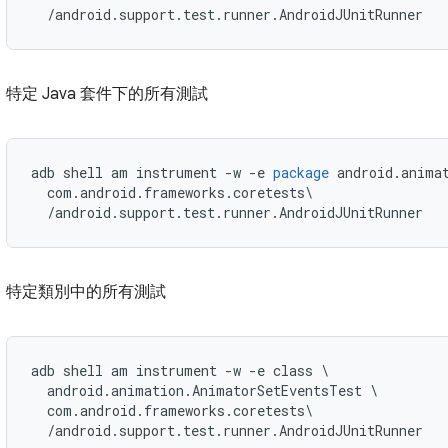
特定 Java 套件下的所有測試
adb
shell
am
instrument
-
w
-
e
package
android
.
anima
com
.
android
.
frameworks
.
coretests
/
android
.
support
.
test
.
runner
.
AndroidJUnitRunner
特定類別中的所有測試
adb shell am instrument -w -e class \

  android.animation.AnimatorSetEventsTest \

  com.android.frameworks.coretests\
