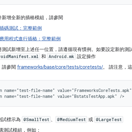
件新增全新的插樁模組，請參閱
插碼測試：完整範例
應用程式進行插樁：完整範例
將測試新增至上述任一位置，請遵循現有慣例。如要設定新的測
roidManifest.xml
和
Android.mk
設定操作
，請參閱
frameworks/base/core/tests/coretests/
。 請注意，
n name="test-file-name" value="FrameworksCoreTests.apk" 
測試標示為
@SmallTest
、
@MediumTest
或
@LargeTest
建構測試模組，例如：