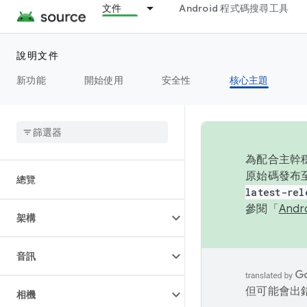
文件
Android 程式碼搜尋工具
說明文件
新功能
開始使用
安全性
核心主題
為配合主幹穩
原始碼發布至
總覽
latest-rel
參閱「
And
架構
音訊
但可能會出
相機