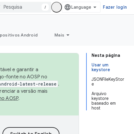
/
Fazer login
positivos Android
Mais
Nesta página
Usar um
ável e garantir a
keystore
igo-fonte no AOSP no
JSONFileKeyStor
android-latest-release
.
e
renciar a versão mais
Arquivo
no AOSP
.
keystore
baseado em
host