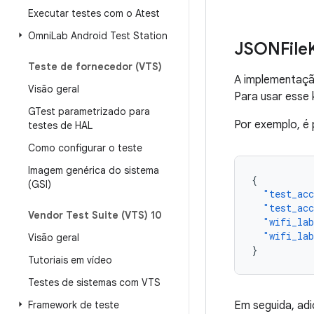
Executar testes com o Atest
Omni
Lab Android Test Station
JSONFile
Teste de fornecedor (VTS)
A implementaçã
Visão geral
Para usar esse
GTest parametrizado para
Por exemplo, é 
testes de HAL
Como configurar o teste
Imagem genérica do sistema
{
(GSI)
"test_ac
"test_acc
Vendor Test Suite (VTS) 10
"wifi_la
"wifi_la
Visão geral
}
Tutoriais em vídeo
Testes de sistemas com VTS
Framework de teste
Em seguida, adi