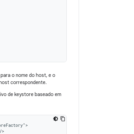
 para o nome do host, e o
 host correspondente.
rquivo de keystore baseado em
reFactory">

/>
