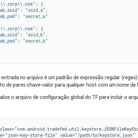
*\\.corp\\.com"
:
{
ab_ssid"
:
"ssid_a"
,
ab_pwd"
:
"secret_a"
*\\.corp\\.com"
:
{
ab_ssid"
:
"ssid_b"
,
ab_pwd"
:
"secret_b"
entrada no arquivo é um padrão de expressão regular (regex)
unto de pares chave-valor para qualquer host com um nome de
alize o arquivo de configuração global do TF para incluir o a
class="com.android.tradefed.util.keystore.JSONFileKeySto
e="json-key-store-file"
value="/path/to/keystore.json"