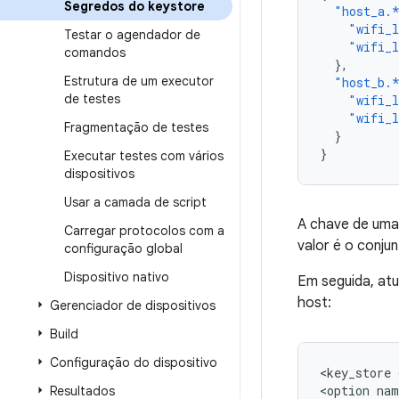
Segredos do keystore
"host_a.
"wifi_l
Testar o agendador de
"wifi_l
comandos
},
Estrutura de um executor
"host_b.
de testes
"wifi_l
"wifi_l
Fragmentação de testes
}
}
Executar testes com vários
dispositivos
Usar a camada de script
A chave de uma 
Carregar protocolos com a
valor é o conj
configuração global
Dispositivo nativo
Em seguida, atu
host:
Gerenciador de dispositivos
Build
Configuração do dispositivo
<key_store
<option
nam
Resultados