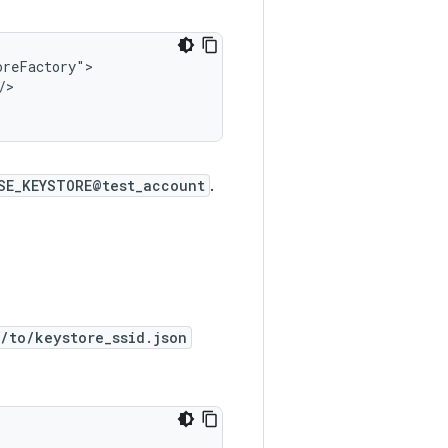
reFactory">

/>

SE_KEYSTORE@test_account
.
/to/keystore_ssid.json