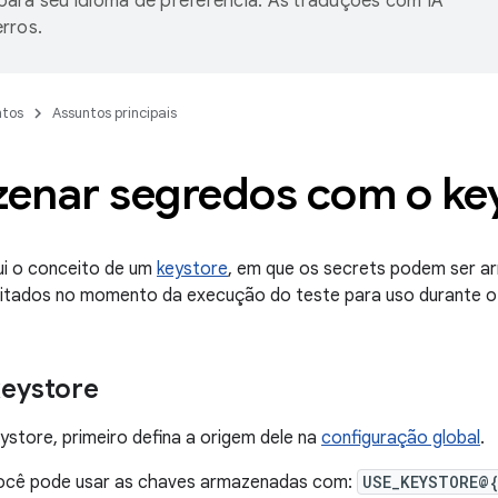
ara seu idioma de preferência. As traduções com IA
rros.
tos
Assuntos principais
enar segredos com o ke
ui o conceito de um
keystore
, em que os secrets podem ser 
icitados no momento da execução do teste para uso durante o
keystore
ystore, primeiro defina a origem dele na
configuração global
.
você pode usar as chaves armazenadas com:
USE_KEYSTORE@