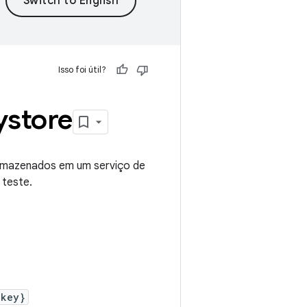
Isso foi útil?
ystore
armazenados em um serviço de
 teste.
{key}