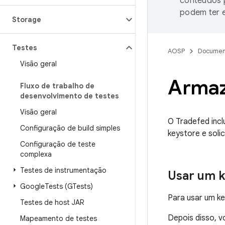
conteúdos p
podem ter e
Storage
Testes
AOSP
Documen
Visão geral
Armaz
Fluxo de trabalho de
desenvolvimento de testes
Visão geral
O Tradefed incl
Configuração de build simples
keystore e sol
Configuração de teste
complexa
Testes de instrumentação
Usar um 
Google
Tests (GTests)
Para usar um ke
Testes de host JAR
Depois disso, 
Mapeamento de testes