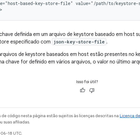
e="host-based-key-store-file"
value="/path/to/keystore-
chave definida em um arquivo de keystore baseado em host sub
store especificado com
json-key-store-file
.
arquivos de keystore baseados em host estão presentes no ke
a chave for definido em vários arquivos, o valor no último arqu
Isso foi útil?
de código nesta página estão sujeitos às licenças descritas na
Licença d
u suas afiliadas.
-06-18 UTC.