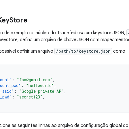
Key
Store
o de exemplo no núcleo do Tradefed usa um keystore JSON,
 keystore, defina um arquivo de chave JSON com mapeamentos
possível definir um arquivo
/path/to/keystore.json
como
count"
:
"foo@gmail.com"
,
ount_pwd"
:
"helloworld"
,
b_ssid"
:
"Google_private_AP"
,
b_pwd"
:
"secret123"
,
cione as seguintes linhas ao arquivo de configuração global do