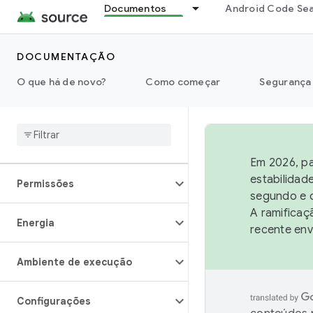
Documentos
Android Code Se
Gráficos
DOCUMENTAÇÃO
Interação
O que há de novo?
Como começar
Segurança
Mídia
Desempenho
Em 2026, pa
estabilidad
Permissões
segundo e q
A ramificaç
Energia
recente env
Ambiente de execução
Configurações