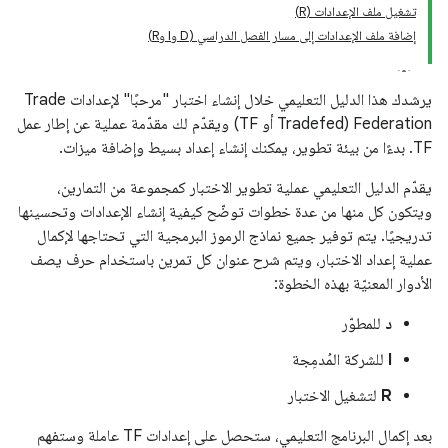
تشغيل ملف الإعدادات (R)
إضافة ملف الإعدادات إلى مسار الفصل الدراسي (D وI وR)
يرشدك هذا الدليل التعليمي خلال إنشاء اختبار "مرحبًا" لإعدادات Trade
Federation (Tradefed أو TF) ويقدّم لك مقدّمة عملية عن إطار عمل
TF. بدءًا من بيئة تطوير، يمكنك إنشاء إعداد بسيط وإضافة ميزات.
يقدّم الدليل التعليمي عملية تطوير الاختبار كمجموعة من التمارين،
ويتكون كل منها من عدة خطوات توضّح كيفية إنشاء الإعدادات وتحسينها
تدريجيًا. يتم توفير جميع نماذج الرموز البرمجية التي تحتاجها لإكمال
عملية إعداد الاختبار، ويتم شرح عنوان كل تمرين باستخدام حرف يصف
الأدوار المعنيّة بهذه الخطوة:
د
للمطوّر
I
للشركة المُدمِجة
R
لتشغيل الاختبار
بعد إكمال البرنامج التعليمي، ستحصل على إعدادات TF عاملة وستفهم