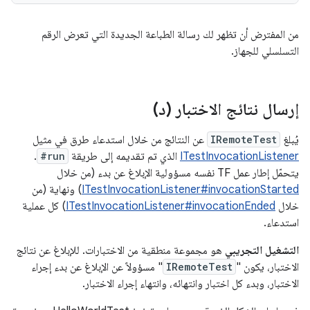
من المفترض أن تظهر لك رسالة الطباعة الجديدة التي تعرض الرقم
التسلسلي للجهاز.
إرسال نتائج الاختبار (د)
يُبلغ
IRemoteTest
عن النتائج من خلال استدعاء طرق في مثيل
ITestInvocationListener
الذي تم تقديمه إلى طريقة
#run
.
يتحمّل إطار عمل TF نفسه مسؤولية الإبلاغ عن بدء (من خلال
ITestInvocationListener#invocationStarted
) ونهاية (من
خلال
ITestInvocationListener#invocationEnded
) كل عملية
استدعاء.
التشغيل التجريبي
هو مجموعة منطقية من الاختبارات. للإبلاغ عن نتائج
الاختبار، يكون "
IRemoteTest
" مسؤولاً عن الإبلاغ عن بدء إجراء
الاختبار، وبدء كل اختبار وانتهائه، وانتهاء إجراء الاختبار.