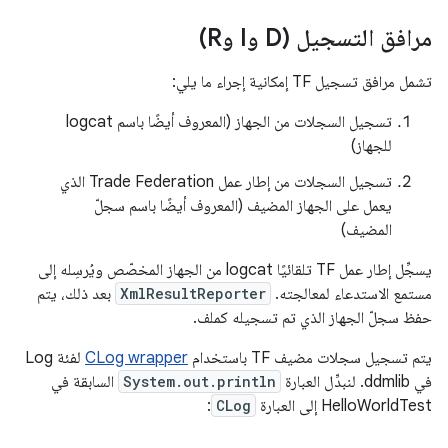
مرافق التسجيل (D وI وR)
تشمل مرافق تسجيل TF إمكانية إجراء ما يلي:
تسجيل السجلات من الجهاز (المعروف أيضًا باسم logcat
للجهاز)
تسجيل السجلات من إطار عمل Trade Federation الذي
يعمل على الجهاز المضيف (المعروف أيضًا باسم سجلّ
المضيف)
يسجِّل إطار عمل TF تلقائيًا logcat من الجهاز المخصّص ويُرسِله إلى
مستمع الاستدعاء لمعالجته.
XmlResultReporter
بعد ذلك، يتم
حفظ سجلّ الجهاز الذي تم تسجيله كملف.
يتم تسجيل سجلات مضيف TF باستخدام
CLog wrapper
لفئة Log
في ddmlib. لنبدِّل العبارة
System.out.println
السابقة في
HelloWorldTest إلى العبارة
CLog
: