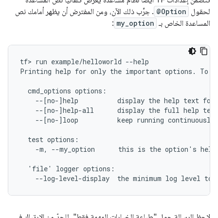
تتضمّن إعدادات TF أيضًا نظام مساعدة يعرض تلقائيًا نص المساعدة
لحقول
@Option
. جرِّب ذلك الآن، ومن المفترض أن يظهر أمامك نص
المساعدة الخاص بـ
my_option
:
tf> run example/helloworld --help

Printing help for only the important options. To se
  cmd_options options:

    --[no-]help          display the help text for 
    --[no-]help-all      display the full help text
    --[no-]loop          keep running continuously.
  test options:

    -m, --my_option      this is the option's help 
  'file' logger options:

لاحِظ الرسالة حول "طباعة الخيارات المهمة فقط". للحدّ من الارتباك في