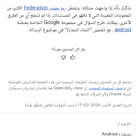
نذكّرك بأنّه إذا واجهت مشكلة، يتضمّن
رمز مصدر Federation
الكثير من
المعلومات المفيدة التي لا تظهر في المستندات. إذا لم تنجح أي من الطرق
الأخرى، يمكنك طرح السؤال في مجموعة Google الخاصة بمنصّة
android
، مع تضمين "اتحاد التجارة" في موضوع الرسالة.
هل كان المحتوى مفيدًا؟
يخضع كل من المحتوى وعيّنات التعليمات البرمجية في هذه الصفحة للتراخيص الموضحّة
في
ترخيص استخدام المحتوى
. إنّ Java وOpenJDK هما علامتان تجاريتان مسجَّلتان
لشركة Oracle و/أو الشركات التابعة لها.
تاريخ التعديل الأخير: 2026-02-17 (حسب التوقيت العالمي المتفَّق عليه)
الإصدار
مستودع Android