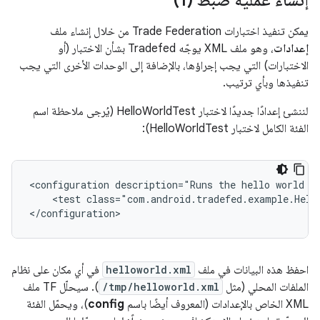
إنشاء عملية ضبط (1)
يمكن تنفيذ اختبارات Trade Federation من خلال إنشاء ملف
إعدادات
، وهو ملف XML يوجّه Tradefed بشأن الاختبار (أو
الاختبارات) التي يجب إجراؤها، بالإضافة إلى الوحدات الأخرى التي يجب
تنفيذها وبأي ترتيب.
لننشئ إعدادًا جديدًا لاختبار HelloWorldTest (يُرجى ملاحظة اسم
الفئة الكامل لاختبار HelloWorldTest):
<configuration description="Runs the hello world te
    <test class="com.android.tradefed.example.Hello
</configuration>
احفظ هذه البيانات في ملف
helloworld.xml
في أي مكان على نظام
الملفات المحلي (مثل
/tmp/helloworld.xml
). سيحلّل TF ملف
XML الخاص بالإعدادات (المعروف أيضًا باسم
config
)، ويحمّل الفئة