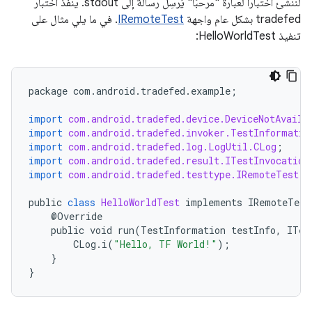
لننشئ اختبارًا لعبارة "مرحبًا" يُرسِل رسالة إلى stdout. ينفِّذ اختبار
tradefed بشكل عام واجهة
IRemoteTest
. في ما يلي مثال على
تنفيذ HelloWorldTest:
package
com
.
android
.
tradefed
.
example
;
import
com.android.tradefed.device.DeviceNotAvaila
import
com.android.tradefed.invoker.TestInformatio
import
com.android.tradefed.log.LogUtil.CLog
;
import
com.android.tradefed.result.ITestInvocation
import
com.android.tradefed.testtype.IRemoteTest
;
public
class
HelloWorldTest
implements
IRemoteTest
    @
Override
public
void
run
(
TestInformation
testInfo
,
ITes
CLog
.
i
(
"Hello, TF World!"
);
}
}