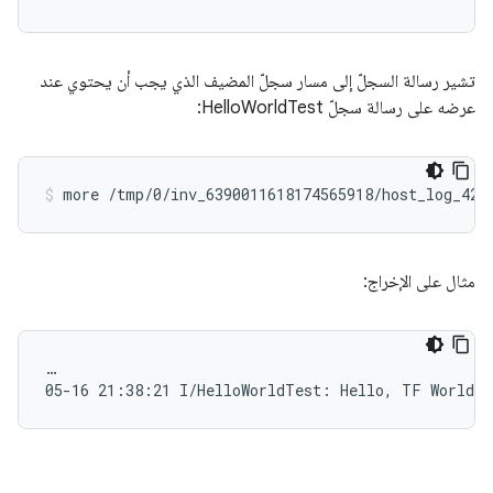
تشير رسالة السجلّ إلى مسار سجلّ المضيف الذي يجب أن يحتوي عند
عرضه على رسالة سجلّ HelloWorldTest:
more /tmp/0/inv_6390011618174565918/host_log_425
مثال على الإخراج:
…
