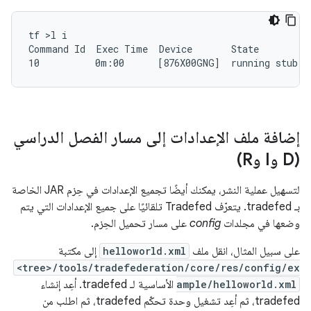
tf >l i

Command Id  Exec Time  Device       State

إضافة ملف الإعدادات إلى مسار الفصل الدراسي
(D وI وR)
لتسهيل عملية النشر، يمكنك أيضًا تجميع الإعدادات في حِزم JAR الخاصة
بـ tradefed. يتعرّف Tradefed تلقائيًا على جميع الإعدادات التي يتم
وضعها في مجلدات
config
على مسار تحميل الحِزم.
على سبيل المثال، انقل ملف
helloworld.xml
إلى مكتبة
<tree>/tools/tradefederation/core/res/config/ex
ample/helloworld.xml
الأساسية لـ tradefed. أعِد إنشاء
tradefed، ثم أعِد تشغيل وحدة تحكّم tradefed، ثم اطلب من