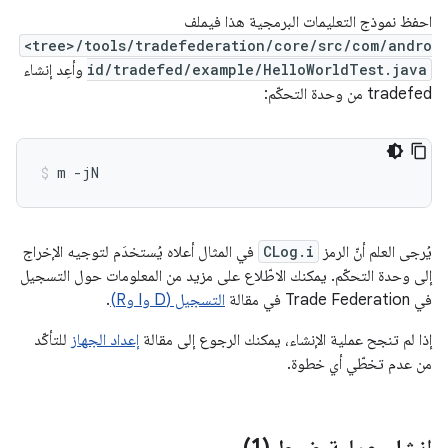
احفظ نموذج التعليمات البرمجية هذا فيملف
<tree>/tools/tradefederation/core/src/com/andro
id/tradefed/example/HelloWorldTest.java
وأعِد إنشاء
tradefed من وحدة التحكّم:
يُرجى العلم أنّ الرمز
CLog.i
في المثال أعلاه يُستخدَم لتوجيه الإخراج
إلى وحدة التحكّم. يمكنك الاطّلاع على مزيد من المعلومات حول التسجيل
في Trade Federation في مقالة
التسجيل (D وI وR)
.
إذا لم تنجح عملية الإنشاء، يمكنك الرجوع إلى مقالة
إعداد الجهاز
للتأكّد
من عدم تخطّي أي خطوة.