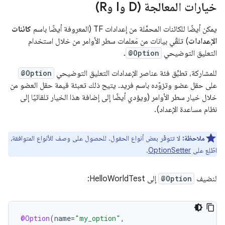
خيارات المعالجة (D وI وR)
يمكن أيضًا للكائنات المحمَّلة من إعدادات TF (المعروفة أيضًا باسم
كائنات
الإعدادات
) تلقّي بيانات من مَعلمات سطر الأوامر من خلال استخدام
التعليق التوضيحي
@Option
.
للمشاركة، تطبِّق فئة عناصر الإعدادات التعليق التوضيحي
@Option
على حقل عضو وتزوّده باسم فريد. يتيح ذلك تعبئة قيمة حقل العضو من
خلال خيار سطر الأوامر (ويؤدي أيضًا إلى إضافة هذا الخيار تلقائيًا إلى
نظام مساعدة الإعداد).
ملاحظة:
لا تتوفّر بعض أنواع الحقول. للحصول على وصف للأنواع المتوافقة،
اطّلِع على
OptionSetter
.
لنضيف
@Option
إلى HelloWorldTest:
@Option
(
name
=
"my_option"
,