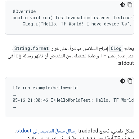
@Override

public void run(ITestInvocationListener listener) t
    CLog.i("Hello, TF World! I have device %s", g
يعالج
CLog
إدراج السلاسل مباشرةً، على غرار
String.format
.
عند إعادة إنشاء TF وإعادة تشغيله، من المفترض أن تظهر رسالة log في
stdout:
tf> run example/helloworld

…

05-16 21:30:46 I/HelloWorldTest: Hello, TF World! 
بشكلٍ تلقائي، يُخرج tradefed
رسائل سجلّ المضيف إلى stdout
.
يتضمّن TF أيضًا عملية تنفيذ سجلّ تُسجِّل الرسائل في ملف: