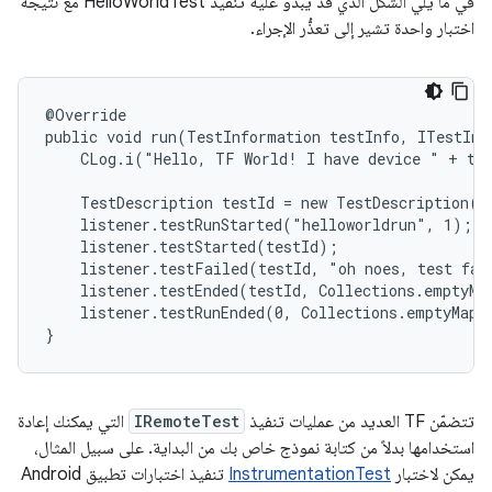
في ما يلي الشكل الذي قد يبدو عليه تنفيذ HelloWorldTest مع نتيجة
اختبار واحدة تشير إلى تعذُّر الإجراء.
@Override

public void run(TestInformation testInfo, ITestInv
    CLog.i("Hello, TF World! I have device " + tes
    TestDescription testId = new TestDescription("
    listener.testRunStarted("helloworldrun", 1);

    listener.testStarted(testId);

    listener.testFailed(testId, "oh noes, test fail
    listener.testEnded(testId, Collections.emptyMap
    listener.testRunEnded(0, Collections.emptyMap()
}
تتضمّن TF العديد من عمليات تنفيذ
IRemoteTest
التي يمكنك إعادة
استخدامها بدلاً من كتابة نموذج خاص بك من البداية. على سبيل المثال،
يمكن لاختبار
InstrumentationTest
تنفيذ اختبارات تطبيق Android