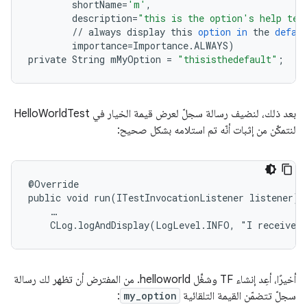
shortName
=
'm'
,
description
=
"this is the option's help tex
//
always
display
this
option
in
the
defau
importance
=
Importance
.
ALWAYS
)
private
String
mMyOption
=
"thisisthedefault"
;
بعد ذلك، لنضيف رسالة سجلّ لعرض قيمة الخيار في HelloWorldTest
لنتمكّن من إثبات أنّه تم استلامه بشكل صحيح:
@Override

public void run(ITestInvocationListener listener) t
    …

    CLog.logAndDisplay(LogLevel.INFO, "I received
أخيرًا، أعِد إنشاء TF وشغِّل helloworld. من المفترض أن تظهر لك رسالة
سجلّ تتضمّن القيمة التلقائية
my_option
: