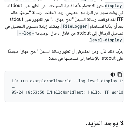
display
مثير للاهتمام لأنّه لفلترة السجلات التي تظهر على stdout.
في وقت سابق من البرنامج التعليمي، ربما لاحظت الرسالة "مرحبًا، عالم
TF! لقد توقفت رسالة السجلّ "لديّ جهاز …" عن الظهور على stdout
بعد أن بدّلنا استخدام
FileLogger
. يمكنك زيادة مستوى التفصيل في
تسجيل الرسائل إلى stdout من خلال إدخال الوسيطة
--log-
.
level-display
جرِّب ذلك الآن، ومن المفترض أن تظهر رسالة السجلّ "لديّ جهاز" مجددًا
على stdout، بالإضافة إلى تسجيلها في ملف:
tf> run example/helloworld --log-level-display info
…

لا يوجد المزيد
.