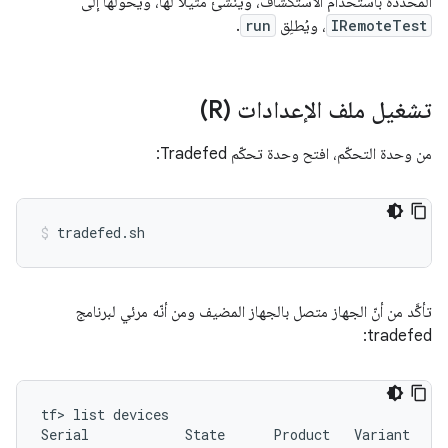
المحدّدة باستخدام الاستكشاف، وينشئ مثيلًا لها، ويحوّلها إلى
IRemoteTest
، ويُطلِق
run
.
تشغيل ملف الإعدادات (R)
من وحدة التحكّم، افتح وحدة تحكّم Tradefed:
تأكَّد من أنّ الجهاز متصل بالجهاز المضيف ومن أنّه مرئي لبرنامج
tradefed:
tf> list devices

Serial            State      Product   Variant   Bu