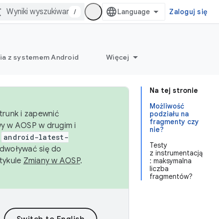
/
Zaloguj się
ia z systemem Android
Więcej
Na tej stronie
Możliwość
trunk i zapewnić
podziału na
fragmenty czy
wy w AOSP w drugim i
nie?
i
android-latest-
Testy
dwoływać się do
z instrumentacją
rtykule
Zmiany w AOSP
.
: maksymalna
liczba
fragmentów?