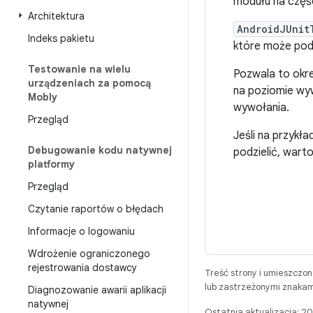
modułu na częśc
Architektura
AndroidJUnit
Indeks pakietu
które może podz
Testowanie na wielu
Pozwala to okre
urządzeniach za pomocą
na poziomie wyw
Mobly
wywołania.
Przegląd
Jeśli na przykł
Debugowanie kodu natywnej
podzielić, wart
platformy
Przegląd
Czytanie raportów o błędach
Informacje o logowaniu
Wdrożenie ograniczonego
rejestrowania dostawcy
Treść strony i umieszczo
lub zastrzeżonymi znakam
Diagnozowanie awarii aplikacji
natywnej
Ostatnia aktualizacja: 