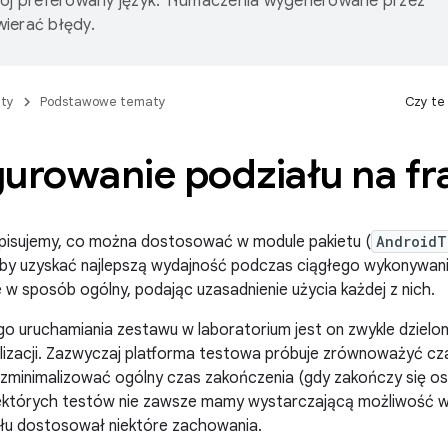
wój preferowany język. Tłumaczenia wygenerowane przez
ierać błędy.
ty
Podstawowe tematy
Czy te
gurowanie podziału na f
opisujemy, co można dostosować w module pakietu (
AndroidT
aby uzyskać najlepszą wydajność podczas ciągłego wykonywan
e w sposób ogólny, podając uzasadnienie użycia każdej z nich.
o uruchamiania zestawu w laboratorium jest on zwykle dzielony
alizacji. Zazwyczaj platforma testowa próbuje zrównoważyć c
zminimalizować ogólny czas zakończenia (gdy zakończy się ost
iektórych testów nie zawsze mamy wystarczającą możliwość wg
ułu dostosował niektóre zachowania.