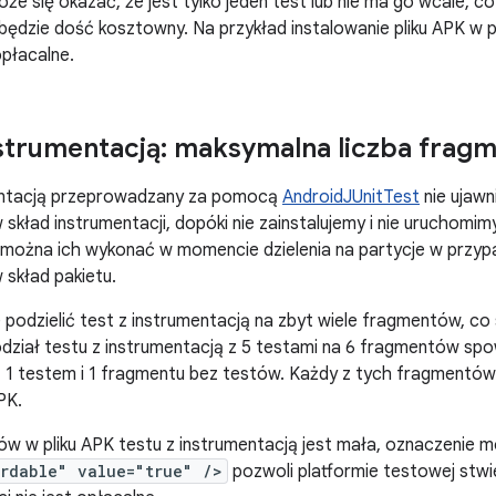
e się okazać, że jest tylko jeden test lub nie ma go wcale, co
ędzie dość kosztowny. Na przykład instalowanie pliku APK w
opłacalne.
nstrumentacją: maksymalna liczba frag
entacją przeprowadzany za pomocą
AndroidJUnitTest
nie ujawn
kład instrumentacji, dopóki nie zainstalujemy i nie uruchomimy
e można ich wykonać w momencie dzielenia na partycje w przy
skład pakietu.
podzielić test z instrumentacją na zbyt wiele fragmentów, c
dział testu z instrumentacją z 5 testami na 6 fragmentów sp
 1 testem i 1 fragmentu bez testów. Każdy z tych fragment
APK.
stów w pliku APK testu z instrumentacją jest mała, oznaczeni
rdable" value="true" />
pozwoli platformie testowej stwie