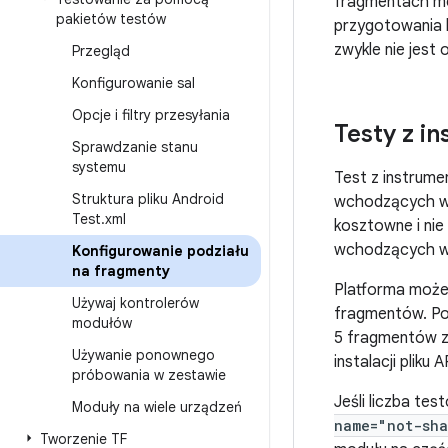
fragmentach moż
pakietów testów
przygotowania b
zwykle nie jest 
Przegląd
Konfigurowanie sal
Opcje i filtry przesyłania
Testy z i
Sprawdzanie stanu
systemu
Test z instrum
Struktura pliku Android
wchodzących w s
Test
.
xml
kosztowne i ni
wchodzących w 
Konfigurowanie podziału
na fragmenty
Platforma może 
Używaj kontrolerów
fragmentów. Po
modułów
5 fragmentów z
Używanie ponownego
instalacji pliku 
próbowania w zestawie
Jeśli liczba te
Moduły na wiele urządzeń
name="not-sha
Tworzenie TF