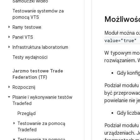
Samouczki wideo
Testowanie systemów za
pomocą VTS
Możliwość
Ramy testowe
Moduł można oz
Panel VTS
value="true" 
Infrastruktura laboratorium
W typowym modu
Testy wydajności
rozwiązaniem. 
Jarzmo testowe Trade
Gdy konfi
Federation (TF)
Podział modułu 
Rozpocznij
być przeprowadz
Pisanie i wykonywanie testów
powielanie nie 
Tradefed
Gdy liczb
Przegląd
Testowanie za pomocą
Podział modułu
Tradefed
urządzeniach. J
Testowanie za pomocą