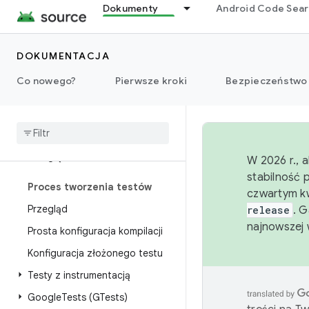
Dokumenty
Android Code Sea
Środowisko wykonawcze
DOKUMENTACJA
Ustawienia
Co nowego?
Pierwsze kroki
Bezpieczeństwo
Storage
Testy
Przegląd
W 2026 r., 
stabilność 
Proces tworzenia testów
czwartym kw
Przegląd
release
. 
najnowszej 
Prosta konfiguracja kompilacji
Konfiguracja złożonego testu
Testy z instrumentacją
Google
Tests (GTests)