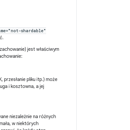
ame="not-shardable"
ć.
 zachowanie) jest właściwym
zachowanie:
 przesłanie pliku itp.) może
uga i kosztowna, a jej
ane niezależnie na różnych
 mała, w niektórych