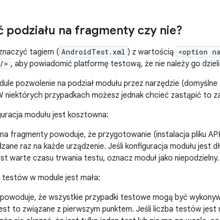
 podziału na fragmenty czy nie?
naczyć tagiem (
AndroidTest.xml
) z wartością
<option n
/>
, aby powiadomić platformę testową, że nie należy go dzieli
le pozwolenie na podział modułu przez narzędzie (domyślne
W niektórych przypadkach możesz jednak chcieć zastąpić to 
guracja modułu jest kosztowna:
na fragmenty powoduje, że przygotowanie (instalacja pliku APK,
ane raz na każde urządzenie. Jeśli konfiguracja modułu jest dł
jest warte czasu trwania testu, oznacz moduł jako niepodzielny.
a testów w module jest mała:
 powoduje, że wszystkie przypadki testowe mogą być wykonyw
est to związane z pierwszym punktem. Jeśli liczba testów jest