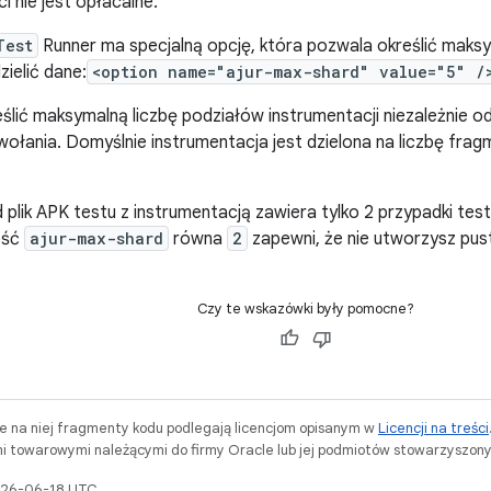
i nie jest opłacalne.
Test
Runner ma specjalną opcję, która pozwala określić maks
ielić dane:
<option name="ajur-max-shard" value="5" /
ślić maksymalną liczbę podziałów instrumentacji niezależnie 
ołania. Domyślnie instrumentacja jest dzielona na liczbę fr
ad plik APK testu z instrumentacją zawiera tylko 2 przypadki te
ość
ajur-max-shard
równa
2
zapewni, że nie utworzysz pu
Czy te wskazówki były pomocne?
ne na niej fragmenty kodu podlegają licencjom opisanym w
Licencji na treści
i towarowymi należącymi do firmy Oracle lub jej podmiotów stowarzyszony
2026-06-18 UTC.