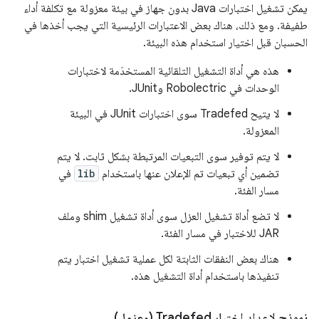
يمكن تشغيل اختبارات Java بدون جهاز في بيئة معزولة مع تكلفة أداء
طفيفة. ومع ذلك، هناك بعض الاعتبارات الرئيسية التي يجب أخذها في
الحسبان قبل اختيار استخدام هذه البيئة.
هذه هي أداة التشغيل التلقائية المستخدَمة لاختبارات
الوحدات في Robolectric وJUnit.
لا يتيح Tradefed سوى اختبارات JUnit في البيئة
المعزولة.
لا يتم توفير سوى التبعيات المرتبطة بشكل ثابت. لا يتم
تضمين أي تبعيات تم الإعلان عنها باستخدام
lib
في
مسار الفئة.
لا تضع أداة تشغيل العزل سوى أداة تشغيل shim وملف
JAR للاختبار في مسار الفئة.
هناك بعض النفقات الثابتة لكل عملية تشغيل اختبار يتم
تنفيذها باستخدام أداة التشغيل هذه.
نموذج لإعداد اختبار Tradefed (معزول)