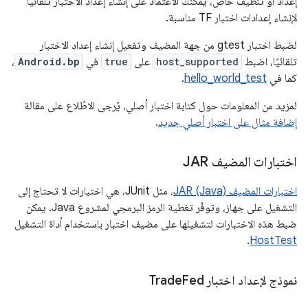
إعداد أو تنظيف خاص، يمكنك الاعتماد على إنشاء إعداد الاختبار تلقائيًا
لإنشاء إعدادات اختبار TF مناسبة.
لضبط اختبار gtest من جهة المضيف وتفعيل إنشاء إعداد الاختبار
تلقائيًا، اضبط
host_supported
على
true
في
Android.bp
،
كما في
hello_world_test
.
لمزيد من المعلومات حول كتابة اختبار أصلي، يُرجى الاطّلاع على مقالة
إضافة مثال على اختبار أصلي جديد
.
اختبارات المضيف JAR
اختبارات المضيف JAR (Java)
، مثل JUnit، هي اختبارات لا تحتاج إلى
التشغيل على جهاز، وتوفّر تغطية الرمز البرمجي لمشروع Java. يمكن
ضبط هذه الاختبارات لتشغيلها على مضيف اختبار باستخدام أداة التشغيل
.
HostTest
نموذج لإعداد اختبار Trade
Fed