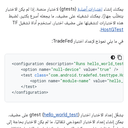
يمكنك إنشاء
اختبارات أصلية
(gtests) لاختبار منصة. إذا لم يكن الاختبار
يتطلّب جهازًا، يمكنك تشغيله على مضيف، ما يجعله أسرع بكثير. لضبط
هذه الاختبارات لتشغيلها على مضيف اختبار، استخدِم أداة تشغيل TF‏
.
HostGTest
في ما يلي نموذج لإعداد اختبار TradeFed:
<
configuration
description
=
"Runs hello_world_test.
<
option
name
=
"null-device"
value
=
"true"
/
<
test
class
=
"com.android.tradefed.testtype.Hos
<
option
name
=
"module-name"
value
=
"hello_wo
<
/
test
>

<
/
configuration
>
يشغّل إعداد الاختبار اختبار gtest (
hello_world_test
) على مضيف.
يمكن إنشاء إعداد الاختبار النموذجي تلقائيًا. ما لم يكن الاختبار بحاجة إلى