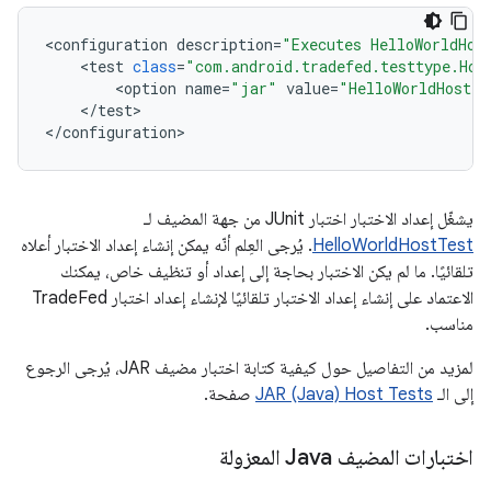
<
configuration
description
=
"Executes HelloWorldHos
<
test
class
=
"com.android.tradefed.testtype.Hos
<
option
name
=
"jar"
value
=
"HelloWorldHostTe
<
/
test
>

<
/
configuration
>
يشغّل إعداد الاختبار اختبار JUnit من جهة المضيف لـ
HelloWorldHostTest
. يُرجى العِلم أنّه يمكن إنشاء إعداد الاختبار أعلاه
تلقائيًا. ما لم يكن الاختبار بحاجة إلى إعداد أو تنظيف خاص، يمكنك
الاعتماد على إنشاء إعداد الاختبار تلقائيًا لإنشاء إعداد اختبار TradeFed
مناسب.
لمزيد من التفاصيل حول كيفية كتابة اختبار مضيف JAR، يُرجى الرجوع
إلى الـ
JAR (Java) Host Tests
صفحة.
اختبارات المضيف Java المعزولة