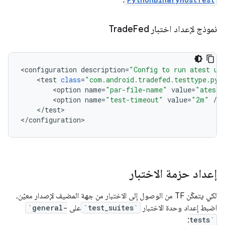
.
نموذج لإعداد اختبار Trade
Fed
<
configuration
description
=
"Config to run atest un
<
test
class
=
"com.android.tradefed.testtype.pyt
<
option
name
=
"par-file-name"
value
=
"atest_
<
option
name
=
"test-timeout"
value
=
"2m"
/
<
/
test
>

<
/
configuration
>
إعداد حزمة الاختبار
لكي يتمكّن TF من الوصول إلى الاختبار من جهة المضيف لإصدار معيّن،
اضبط إعداد وحدة الاختبار
`test_suites`
على
`general-
:
tests`