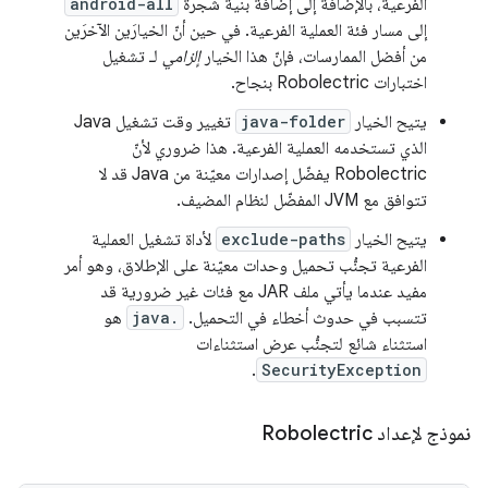
الفرعية، بالإضافة إلى إضافة بنية شجرة
android-all
إلى مسار فئة العملية الفرعية. في حين أنّ الخيارَين الآخرَين
من أفضل الممارسات، فإنّ هذا الخيار
إلزامي
لـ تشغيل
اختبارات Robolectric بنجاح.
يتيح الخيار
java-folder
تغيير وقت تشغيل Java
الذي تستخدمه العملية الفرعية. هذا ضروري لأنّ
Robolectric يفضّل إصدارات معيّنة من Java قد لا
تتوافق مع JVM المفضّل لنظام المضيف.
يتيح الخيار
exclude-paths
لأداة تشغيل العملية
الفرعية تجنُّب تحميل وحدات معيّنة على الإطلاق، وهو أمر
مفيد عندما يأتي ملف JAR مع فئات غير ضرورية قد
تتسبب في حدوث أخطاء في التحميل.
java.
هو
استثناء شائع لتجنُّب عرض استثناءات
.
SecurityException
نموذج لإعداد Robolectric