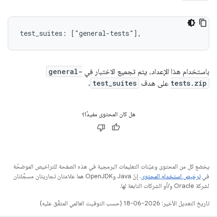
test_suites: ["general-tests"],
باستخدام هذا الإعداد، يتم تجميع الاختبار في
general-
tests.zip
على هدف
test_suites
.
هل كان المحتوى مفيدًا؟
يخضع كل من المحتوى وعيّنات التعليمات البرمجية في هذه الصفحة للتراخيص الموضحّة
في
ترخيص استخدام المحتوى
. إنّ Java وOpenJDK هما علامتان تجاريتان مسجَّلتان
لشركة Oracle و/أو الشركات التابعة لها.
تاريخ التعديل الأخير: 2026-06-18 (حسب التوقيت العالمي المتفَّق عليه)