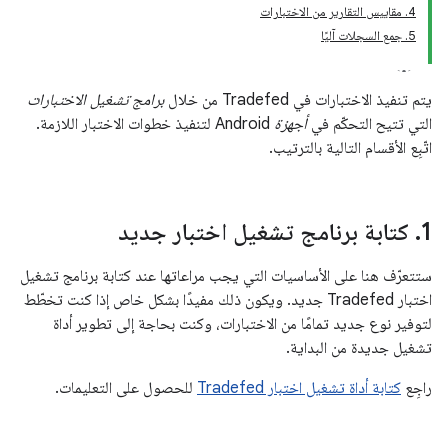
4. مقاييس التقارير من الاختبارات
5. جمع السجلات آليًا
يتم تنفيذ الاختبارات في Tradefed من خلال
برامج تشغيل الاختبارات
التي تتيح التحكّم في
أجهزة
Android لتنفيذ خطوات الاختبار اللازمة.
اتّبِع الأقسام التالية بالترتيب.
1
.
كتابة برنامج تشغيل اختبار جديد
ستتعرّف هنا على الأساسيات التي يجب مراعاتها عند كتابة برنامج تشغيل
اختبار Tradefed جديد. ويكون ذلك مفيدًا بشكل خاص إذا كنت تخطّط
لتوفير نوع جديد تمامًا من الاختبارات، وكنت بحاجة إلى تطوير أداة
تشغيل جديدة من البداية.
راجِع
كتابة أداة تشغيل اختبار Tradefed
للحصول على التعليمات.