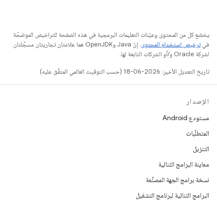
يخضع كل من المحتوى وعيّنات التعليمات البرمجية في هذه الصفحة للتراخيص الموضحّة
في
ترخيص استخدام المحتوى
. إنّ Java وOpenJDK هما علامتان تجاريتان مسجَّلتان
لشركة Oracle و/أو الشركات التابعة لها.
تاريخ التعديل الأخير: 2026-06-18 (حسب التوقيت العالمي المتفَّق عليه)
الإصدار
مستودع Android
المتطلّبات
التنزيل
معاينة البرامج الثنائية
نسخة برامج الجهة المصنِّعة
البرامج الثنائية لبرنامج التشغيل