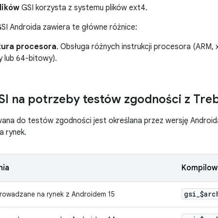
lików
GSI korzysta z systemu plików ext4.
SI Androida zawiera te główne różnice:
tura procesora
. Obsługa różnych instrukcji procesora (ARM, x
 lub 64-bitowy).
I na potrzeby testów zgodności z Treb
ana do testów zgodności jest określana przez wersję Androida
 rynek.
nia
Kompilow
gsi
_
$arc
rowadzane na rynek z Androidem 15