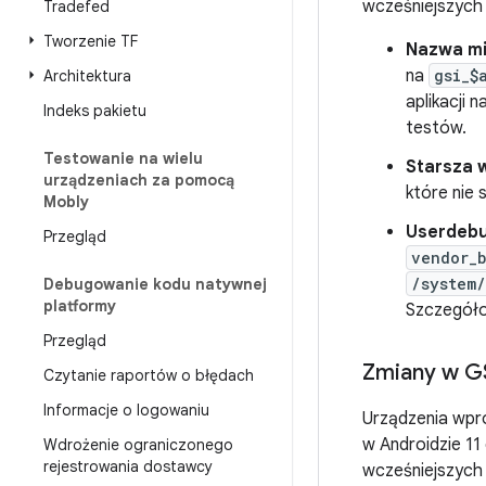
wcześniejszych 
Tradefed
Tworzenie TF
Nazwa mi
na
gsi_$
Architektura
aplikacji 
Indeks pakietu
testów.
Testowanie na wielu
Starsza 
urządzeniach za pomocą
które nie 
Mobly
Userdebu
Przegląd
vendor_
/system/
Debugowanie kodu natywnej
platformy
Szczegóło
Przegląd
Zmiany w GS
Czytanie raportów o błędach
Informacje o logowaniu
Urządzenia wpro
w Androidzie 1
Wdrożenie ograniczonego
rejestrowania dostawcy
wcześniejszych 