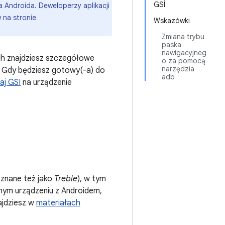
GSI
 Androida. Deweloperzy aplikacji
 na stronie
Wskazówki
Zmiana trybu
paska
nawigacyjneg
ych znajdziesz szczegółowe
o za pomocą
narzędzia
. Gdy będziesz gotowy(-a) do
adb
aj GSI
na urządzenie
znane też jako
Treble
), w tym
nym urządzeniu z Androidem,
ajdziesz w
materiałach