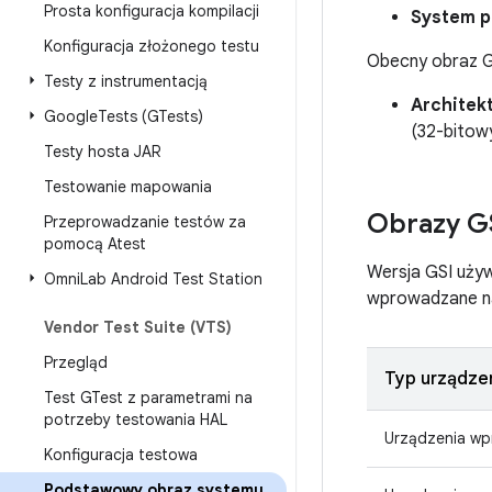
Prosta konfiguracja kompilacji
System p
Konfiguracja złożonego testu
Obecny obraz G
Testy z instrumentacją
Architek
Google
Tests (GTests)
(32-bitowy
Testy hosta JAR
Testowanie mapowania
Obrazy GS
Przeprowadzanie testów za
pomocą Atest
Wersja GSI używ
Omni
Lab Android Test Station
wprowadzane na
Vendor Test Suite (VTS)
Przegląd
Typ urządze
Test GTest z parametrami na
potrzeby testowania HAL
Urządzenia wp
Konfiguracja testowa
Podstawowy obraz systemu