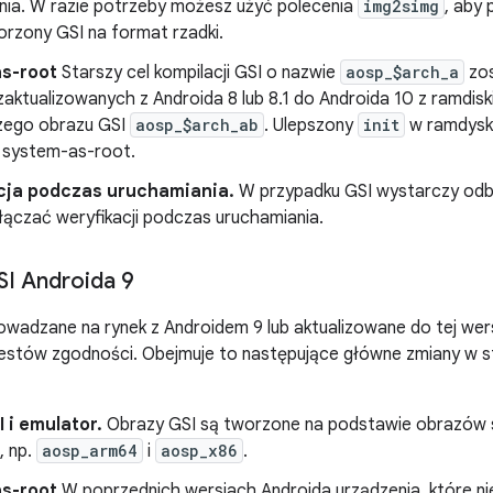
nia. W razie potrzeby możesz użyć polecenia
img2simg
, aby
orzony GSI na format rzadki.
s-root
Starszy cel kompilacji GSI o nazwie
aosp_$arch_a
zos
aktualizowanych z Androida 8 lub 8.1 do Androida 10 z ramdisk
szego obrazu GSI
aosp_$arch_ab
. Ulepszony
init
w ramdysk
 system-as-root.
cja podczas uruchamiania.
W przypadku GSI wystarczy odb
łączać weryfikacji podczas uruchamiania.
I Androida 9
wadzane na rynek z Androidem 9 lub aktualizowane do tej wer
testów zgodności. Obejmuje to następujące główne zmiany w s
 i emulator.
Obrazy GSI są tworzone na podstawie obrazów
, np.
aosp_arm64
i
aosp_x86
.
s-root
W poprzednich wersjach Androida urządzenia, które nie 