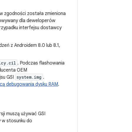
w zgodności została zmieniona
owywany dla deweloperów
rzypadku interfejsu dostawcy
dzeń z Androidem 8.0 lub 8.1,
icy.cil
. Podczas flashowania
oducenta OEM
jsu GSI
system.img
.
cą debugowania dysku RAM
.
rsji muszą używać GSI
y w stosunku do