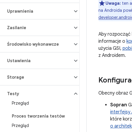
Uwaga:
ten a
na Androida powi
Uprawnienia
developer.andro
Zasilanie
Aby rozpocząć k
informacje o
ko
Środowisko wykonawcze
użycia GSI,
pobi
z Androidem.
Ustawienia
Storage
Konfigura
Obecny obraz GS
Testy
Przegląd
Sopran
GS
interfejsy
Proces tworzenia testów
które kor
Przegląd
o architek