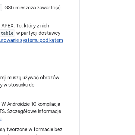
t
. GSI umieszcza zawartość
APEX. To, który z nich
atable
w partycji dostawcy
gurowanie systemu pod kątem
ersji muszą używać obrazów
y w stosunku do
 W Androidzie 10 kompilacja
TS. Szczegółowe informacje
u
.
są tworzone w formacie bez