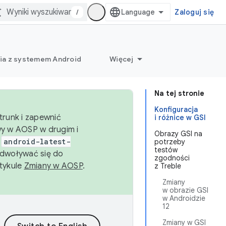
/
Zaloguj się
ia z systemem Android
Więcej
Na tej stronie
Konfiguracja
trunk i zapewnić
i różnice w GSI
wy w AOSP w drugim i
Obrazy GSI na
i
android-latest-
potrzeby
testów
dwoływać się do
zgodności
rtykule
Zmiany w AOSP
.
z Treble
Zmiany
w obrazie GSI
w Androidzie
12
Zmiany w GSI