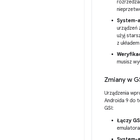
rozrzedza
nieprzetw
System-a
urządzeń z
użyj star
z układem
Weryfika
musisz wy
Zmiany w GS
Urządzenia wpro
Androida 9 do 
GSI:
Łączy GSI
emulatora
System-a