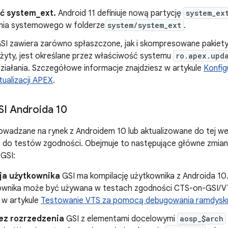
ć system_ext.
Android 11 definiuje nową partycję
system_ex
nia systemowego w folderze
system/system_ext
.
SI zawiera zarówno spłaszczone, jak i skompresowane pakiety 
użyty, jest określane przez właściwość systemu
ro.apex.upd
działania. Szczegółowe informacje znajdziesz w artykule
Konfi
tualizacji APEX
.
I Androida 10
owadzane na rynek z Androidem 10 lub aktualizowane do tej w
0 do testów zgodności. Obejmuje to następujące główne zmian
GSI:
ja użytkownika
GSI ma kompilację użytkownika z Androida 10.
ownika może być używana w testach zgodności CTS-on-GSI/V
 w artykule
Testowanie VTS za pomocą debugowania ramdysk
ez rozrzedzenia
GSI z elementami docelowymi
aosp_$arch