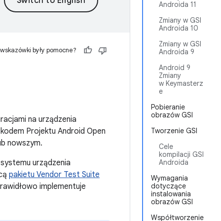
Androida 11
Zmiany w GSI
Androida 10
Zmiany w GSI
 wskazówki były pomocne?
Androida 9
Android 9
Zmiany
w Keymasterz
e
Pobieranie
obrazów GSI
acjami na urządzenia
kodem Projektu Android Open
Tworzenie GSI
lub nowszym.
Cele
kompilacji GSI
 systemu urządzenia
Androida
ocą
pakietu Vendor Test Suite
Wymagania
 prawidłowo implementuje
dotyczące
instalowania
obrazów GSI
Współtworzenie