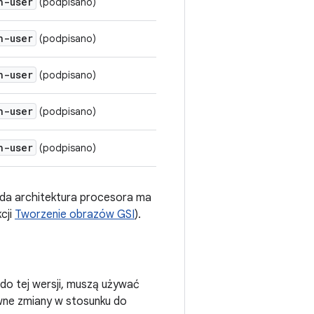
h-user
(podpisano)
h-user
(podpisano)
h-user
(podpisano)
h-user
(podpisano)
h-user
(podpisano)
żda architektura procesora ma
cji
Tworzenie obrazów GSI
).
do tej wersji, muszą używać
wne zmiany w stosunku do