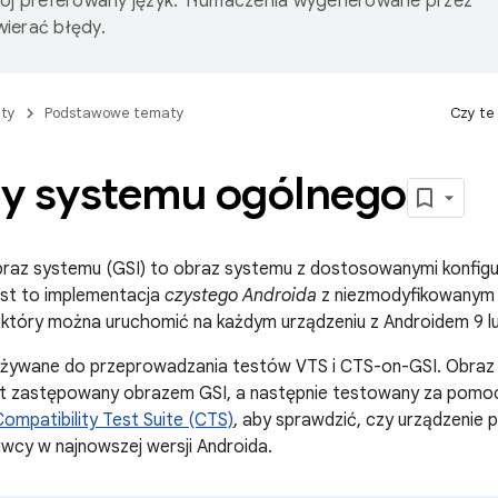
wój preferowany język. Tłumaczenia wygenerowane przez
ierać błędy.
ty
Podstawowe tematy
Czy te
y systemu ogólnego
az systemu (GSI) to obraz systemu z dostosowanymi konfigur
est to implementacja
czystego Androida
z niezmodyfikowanym 
 który można uruchomić na każdym urządzeniu z Androidem 9 
używane do przeprowadzania testów VTS i CTS-on-GSI. Obraz
st zastępowany obrazem GSI, a następnie testowany za pom
Compatibility Test Suite (CTS)
, aby sprawdzić, czy urządzenie
awcy w najnowszej wersji Androida.