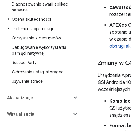
Diagnozowanie awarii aplikacji
zawartoś
natywnej
rozszerze
Ocena skuteczności
APEXes
G
Implementacja funkcji
zostanie 
Korzystanie z debugerów
w czasie 
obsługi ak
Debugowanie wykorzystania
pamięci natywnej
Zmiany w GS
Rescue Party
Wdrożenie usługi storaged
Urządzenia wpr
Używanie strace
GSI Androida 1
wcześniejszych 
Aktualizacje
Kompilac
GSI użytk
Wirtualizacja
znajdziesz
Format b