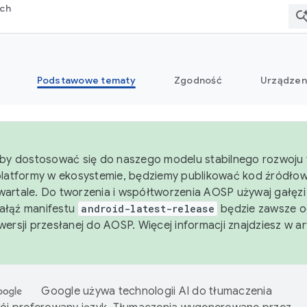
rch
Podstawowe tematy
Zgodność
Urządzen
aby dostosować się do naszego modelu stabilnego rozwoju 
platformy w ekosystemie, będziemy publikować kod źródło
artale. Do tworzenia i współtworzenia AOSP używaj gałęz
Gałąź manifestu
android-latest-release
będzie zawsze o
wersji przesłanej do AOSP. Więcej informacji znajdziesz w a
Google używa technologii AI do tłumaczenia