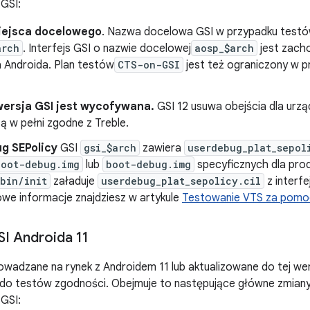
GSI:
ejsca docelowego
. Nazwa docelowa GSI w przypadku testó
arch
. Interfejs GSI o nazwie docelowej
aosp_$arch
jest zach
na Androida. Plan testów
CTS-on-GSI
jest też ograniczony w p
wersja GSI jest wycofywana.
GSI 12 usuwa obejścia dla urzą
są w pełni zgodne z Treble.
g SEPolicy
GSI
gsi_$arch
zawiera
userdebug_plat_sepol
boot-debug.img
lub
boot-debug.img
specyficznych dla pr
bin/init
załaduje
userdebug_plat_sepolicy.cil
z interfe
we informacje znajdziesz w artykule
Testowanie VTS za pomo
I Androida 11
wadzane na rynek z Androidem 11 lub aktualizowane do tej we
1 do testów zgodności. Obejmuje to następujące główne zmian
GSI: