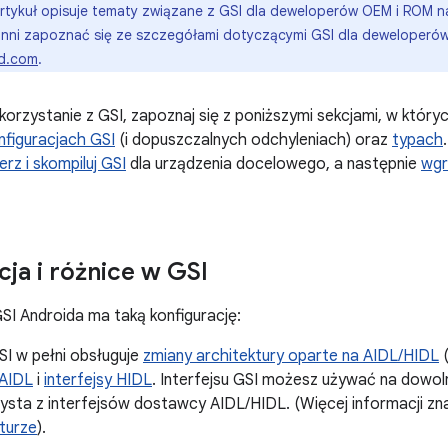
rtykuł opisuje tematy związane z GSI dla deweloperów OEM i ROM na
nni zapoznać się ze szczegółami dotyczącymi GSI dla deweloperów
id.com
.
orzystanie z GSI, zapoznaj się z poniższymi sekcjami, w któr
nfiguracjach GSI
(i dopuszczalnych odchyleniach) oraz
typach
erz i skompiluj GSI
dla urządzenia docelowego, a następnie
wgr
cja i różnice w GSI
I Androida ma taką konfigurację:
I w pełni obsługuje
zmiany architektury oparte na AIDL/HIDL
(
 AIDL
i
interfejsy HIDL
. Interfejsu GSI możesz używać na dowol
zysta z interfejsów dostawcy AIDL/HIDL. (Więcej informacji zn
turze
).