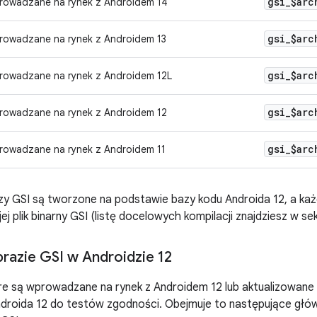
gsi
_
$arc
rowadzane na rynek z Androidem 14
gsi
_
$arc
rowadzane na rynek z Androidem 13
gsi
_
$arc
rowadzane na rynek z Androidem 12L
gsi
_
$arc
rowadzane na rynek z Androidem 12
gsi
_
$arc
rowadzane na rynek z Androidem 11
zy GSI są tworzone na podstawie bazy kodu Androida 12, a ka
j plik binarny GSI (listę docelowych kompilacji znajdziesz w sek
razie GSI w Androidzie 12
re są wprowadzane na rynek z Androidem 12 lub aktualizowane 
droida 12 do testów zgodności. Obejmuje to następujące głó