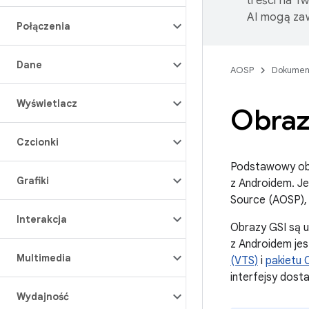
treści na T
AI mogą zaw
Połączenia
Dane
AOSP
Dokumen
Wyświetlacz
Obraz
Czcionki
Podstawowy obr
Grafiki
z Androidem. J
Source (AOSP),
Interakcja
Obrazy GSI są 
z Androidem je
Multimedia
(VTS)
i
pakietu 
interfejsy dost
Wydajność