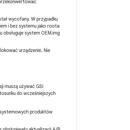
 przekonwertować
tał wycofany. W przypadku
iem i bez systemu jako roota
u obsługuje system OEM.img
lokować urządzenie. Nie
sji muszą używać GSI
tosunku do wcześniejszych
 systemowych produktów
obsługiwały aktualizacji A/B,