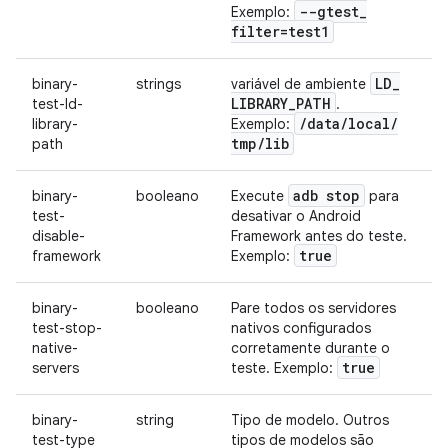
--gtest
_
Exemplo:
filter=test1
LD
_
binary-
strings
variável de ambiente
LIBRARY
_
PATH
test-ld-
.
/
data
/
local
/
library-
Exemplo:
tmp
/
lib
path
adb stop
binary-
booleano
Execute
para
test-
desativar o Android
disable-
Framework antes do teste.
true
framework
Exemplo:
binary-
booleano
Pare todos os servidores
test-stop-
nativos configurados
native-
corretamente durante o
true
servers
teste. Exemplo:
binary-
string
Tipo de modelo. Outros
test-type
tipos de modelos são