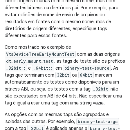
incluir origens binárias com o mesmo nome, mas com
diferentes bitness ou diretórios pai. Por exemplo, para
evitar colisões de nome de envio de arquivos ou
resultados em fontes com o mesmo nome, mas de
diretórios de origem diferentes, especifique tags
diferentes para essas fontes.
Como mostrado no exemplo de
VtsDeviceTreeEarlyMountTest
com as duas origens
dt_early_mount_test
, as tags de teste são os prefixos
_32bit::
e
_64bit::
em
binary-test-source
. As
tags que terminam com
32bit
ou
64bit
marcam
automaticamente os testes como disponíveis para um
bitness ABI, ou seja, os testes com a tag
_32bit
não
são executados em ABI de 64 bits. Não especificar uma
tag é igual a usar uma tag com uma string vazia.
As opções com as mesmas tags são agrupadas e
isoladas das outras. Por exemplo,
binary-test-args
com a tag
_32bit
é aplicada apenas a
binary-test-