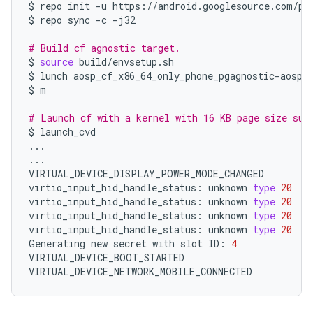
$
repo
init
-u
https://android.googlesource.com/pl
$
repo
sync
-c
-j32

# Build cf agnostic target.
$
source
build/envsetup.sh

$
lunch
aosp_cf_x86_64_only_phone_pgagnostic-aosp_c
$
m

# Launch cf with a kernel with 16 KB page size sup
$
launch_cvd

...

...

VIRTUAL_DEVICE_DISPLAY_POWER_MODE_CHANGED

virtio_input_hid_handle_status:
unknown
type
20
virtio_input_hid_handle_status:
unknown
type
20
virtio_input_hid_handle_status:
unknown
type
20
virtio_input_hid_handle_status:
unknown
type
20
Generating
new
secret
with
slot
ID:
4
VIRTUAL_DEVICE_BOOT_STARTED
