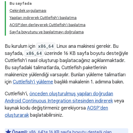
Bu sayfada
Çekirdek uygulaması
Yapıları indirerek Cuttlefish'i başlatma
AOSP'den derleyerek Cuttlefish'i başlatma
Sayfa boyutunu ve başlatmayı doğrulama
Bu kurulum için
x86_64
Linux ana makinesi gerekir. Bu
sayfada,
x86_64
üzerinde 16 KB sayfa boyutu desteğiyle
Cuttlefish'i nasıl oluşturup başlatacağınız açıklanmaktadır.
Bu sayfadaki talimatlarda, Cuttlefish paketlerinin
makinenize yüklendiği varsayılır. Bunları yükleme talimatları
için
Cuttlefish'i yükleme
başlıklı makalenin 1. adımına bakın.
Cuttlefish'i,
önceden oluşturulmuş yapıları doğrudan
Android Continuous Integration sitesinden indirerek
veya
kaynak kodu değiştirmeniz gerekiyorsa
AOSP'den
oluşturarak
başlatabilirsiniz.
Önemli:
x86_64'te 16 KB sayfa boyutu desteği olan