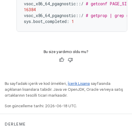
vsoc_x86_64_pgagnostic::/
# getconf PAGE_SIZE
16384
vsoc_x86_64_pgagnostic::/
# getprop | grep sy
sys.boot_completed:
1
Bu size yardımcı oldu mu?
Bu sayfadaki içerik ve kod örnekleri,
İçerik Lisansı
sayfasında
açıklanan lisanslara tabidir. Java ve OpenJDK, Oracle ve/veya satış
ortaklarının tescilli ticari markasıdır.
Son güncelleme tarihi: 2026-06-18 UTC.
DERLEME