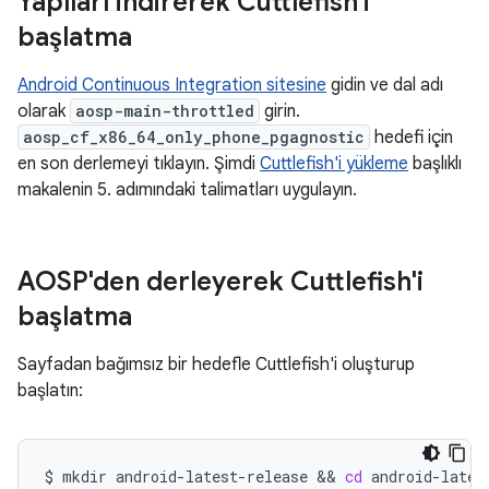
Yapıları indirerek Cuttlefish'i
başlatma
Android Continuous Integration sitesine
gidin ve dal adı
olarak
aosp-main-throttled
girin.
aosp_cf_x86_64_only_phone_pgagnostic
hedefi için
en son derlemeyi tıklayın. Şimdi
Cuttlefish'i yükleme
başlıklı
makalenin 5. adımındaki talimatları uygulayın.
AOSP'den derleyerek Cuttlefish'i
başlatma
Sayfadan bağımsız bir hedefle Cuttlefish'i oluşturup
başlatın:
$
mkdir
android-latest-release
 && 
cd
android-latest