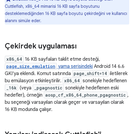
Cuttlefish, x86_64 mimarisi 16 KB sayfa boyutunu
desteklemediğinden 16 KB sayfa boyutu çekirdeğini ve kullanıcı
alanını simüle eder.
Çekirdek uygulaması
x86_64
16 KB sayfaları taklit etme desteği,
page_size_emulation
yama serisindeki
Android 14 6.6
GKI'ya eklendi. Komut satırında
page_shift=14
iletilerek
bu emülasyon etkinleştirilir.
x86_64
sonekiyle hedeflenen
_16k
(veya
_pgagnostic
sonekiyle hedeflenen eski
hedefler), örneğin
aosp_cf_x86_64_phone_pgagnostic
,
bu seçeneği varsayılan olarak geçer ve varsayılan olarak
16 KB modunda çalışır.