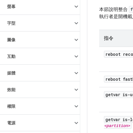
螢幕
本節說明整合
f
執行者是開機
字型
指令
圖像
reboot rec
互動
媒體
reboot fast
效能
getvar is-u
權限
getvar is-l
電源
<partition>