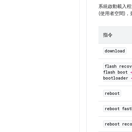
系統啟動載入
(使用者空間)
指令
download
flash reco
flash boot
bootloader
reboot
reboot fast
reboot rec