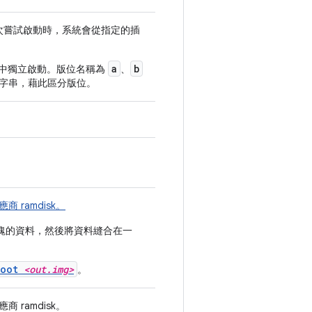
次嘗試啟動時，系統會從指定的插
a
b
從中獨立啟動。版位名稱為
、
字串，藉此區分版位。
商 ramdisk。
塊的資料，然後將資料縫合在一
boot
<out.img>
。
ramdisk。