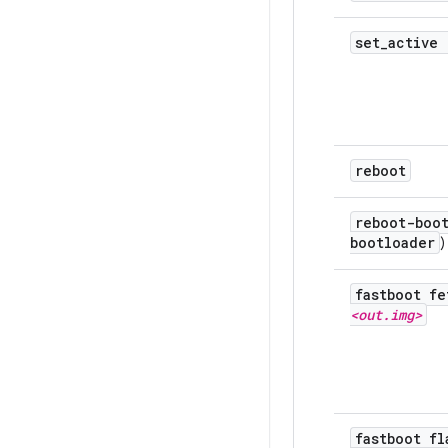
set
_
active
reboot
reboot-boo
bootloader
)
fastboot fe
<out
.
img>
fastboot fl