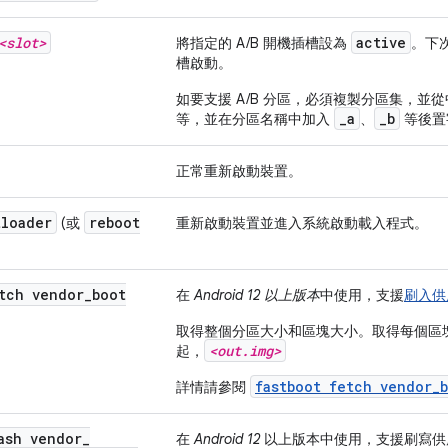
<slot>
active
將指定的 A/B 開機插槽設為
。下
槽啟動。
如要支援 A/B 分區，必須複製分區集，並
_a
_b
等，並在分區名稱中加入
、
等後置
正常重新啟動裝置。
tloader
reboot
(或
重新啟動裝置並進入系統啟動載入程式。
tch vendor
_
boot
在
Android 12 以上版本
中使用，支援
刷入供應
取得整個分區大小和區塊大小。取得每個區
<out.img>
起，
fastboot fetch vendor_
詳情請參閱
ash vendor
_
在
Android 12
以上版本中使用，支援刷寫供應商 