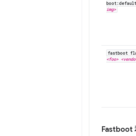
boot:defau
img>
fastboot fl
<foo> <vendo
Fastbo