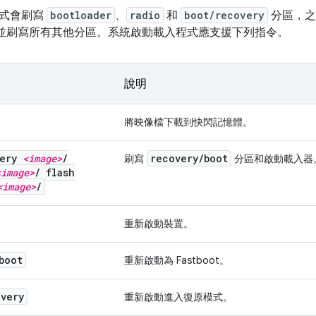
程式會刷寫
bootloader
、
radio
和
boot/recovery
分區，之後
，並刷寫所有其他分區。系統啟動載入程式應支援下列指令。
說明
將映像檔下載到快閃記憶體。
very
<image>
/
recovery
/
boot
刷寫
分區和啟動載入器
<image>
/
flash
<image>
/
重新啟動裝置。
boot
重新啟動為 Fastboot。
overy
重新啟動進入復原模式。