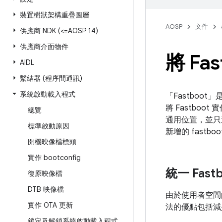
裝置樹狀架構重疊圖層
AOSP
文件
供應商 NDK (<=AOSP 14)
供應商介面物件
將 Fa
AIDL
繫結器 (程序間通訊)
系統啟動載入程式
「Fastboot」
將 Fastb
總覽
通用位置，並只透過
標準啟動原因
新增的 fastboo
開機映像檔標頭
實作 bootconfig
統一 Fastb
復原映像檔
DTB 映像檔
由於使用者空間的
實作 OTA 更新
法的優點包括減
鎖定及解鎖系統啟動載入程式