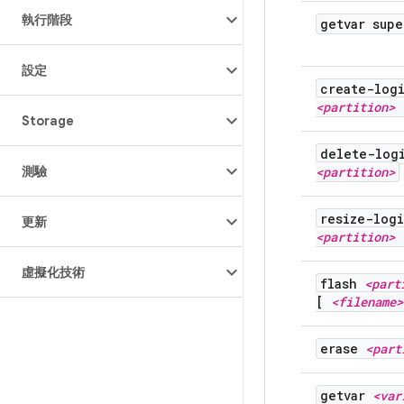
執行階段
getvar supe
設定
create-log
<partition> 
Storage
delete-log
測驗
<partition>
resize-logi
更新
<partition>
虛擬化技術
flash
<part
[
<filename>
erase
<part
getvar
<var