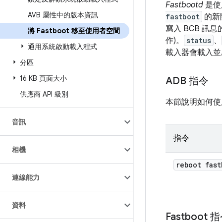
Fastbootd
是使
AVB 屬性中的版本資訊
fastboot
的新
寫入 BCB 訊
將 Fastboot 移至使用者空間
作)。
status
、
通用系統啟動載入程式
載入器會載入並
分區
16 KB 頁面大小
ADB 指令
供應商 API 級別
本節說明如何
音訊
指令
相機
reboot fast
連線能力
資料
Fastboot 