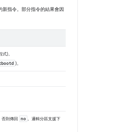
割區的新指令。部分指令的結果會因
程式)。
tbootd
)。
no
，否則傳回
。邏輯分區支援下