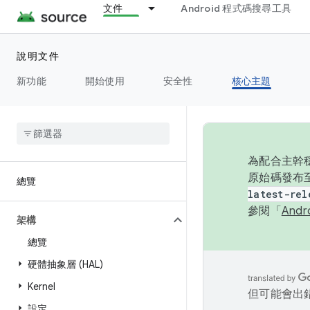
文件
Android 程式碼搜尋工具
說明文件
新功能
開始使用
安全性
核心主題
為配合主幹穩
原始碼發布至
總覽
latest-rel
參閱「
And
架構
總覽
硬體抽象層 (HAL)
Kernel
但可能會出
設定