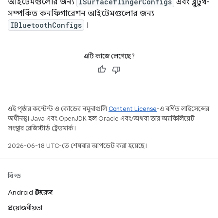
আইটেমগুলোর জন্য
ISurfaceflingerConfigs
এবং ব্লুটুথ-
সম্পর্কিত কনফিগারেশন আইটেমগুলোর জন্য
IBluetoothConfigs
।
এটি কাজে লেগেছে?
এই পৃষ্ঠার কন্টেন্ট ও কোডের নমুনাগুলি
Content License
-এ বর্ণিত লাইসেন্সের
অধীনস্থ। Java এবং OpenJDK হল Oracle এবং/অথবা তার অ্যাফিলিয়েট
সংস্থার রেজিস্টার্ড ট্রেডমার্ক।
2026-06-18 UTC-তে শেষবার আপডেট করা হয়েছে।
বিল্ড
Android স্টোরেজ
প্রয়োজনীয়তা