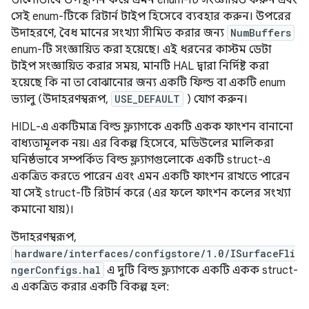
ভালোভাবে উপস্থাপন করে এমন enum-টি সংজ্ঞায়িত করুন এবং
সেই enum-টিকে রিটার্ন টাইপ হিসেবে ব্যবহার করুন। উপরের
উদাহরণে, বৈধ মানের সংখ্যা সীমিত করার জন্য
NumBuffers
enum-টি সংজ্ঞায়িত করা হয়েছে। এই ধরনের কাস্টম ডেটা
টাইপ সংজ্ঞায়িত করার সময়, মানটি HAL দ্বারা নির্দিষ্ট করা
হয়েছে কি না তা বোঝানোর জন্য একটি ফিল্ড বা একটি enum
ভ্যালু (উদাহরণস্বরূপ,
USE_DEFAULT
) যোগ করুন।
HIDL-এ একটিমাত্র বিল্ড ফ্ল্যাগকে একটি একক ফাংশন বানানো
বাধ্যতামূলক নয়। এর বিকল্প হিসেবে, মডিউলের মালিকরা
ঘনিষ্ঠভাবে সম্পর্কিত বিল্ড ফ্ল্যাগগুলোকে একটি struct-এ
একত্রিত করতে পারেন এবং এমন একটি ফাংশন রাখতে পারেন
যা সেই struct-টি রিটার্ন করে (এর ফলে ফাংশন কলের সংখ্যা
কমানো যায়)।
উদাহরণস্বরূপ,
hardware/interfaces/configstore/1.0/ISurfaceFli
ngerConfigs.hal
এ দুটি বিল্ড ফ্ল্যাগকে একটি একক struct-
এ একত্রিত করার একটি বিকল্প হল: