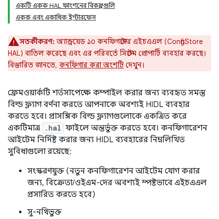
একটি একক HAL ফাংশনের বিকল্পগুলি
একক এবং একাধিক ইন্টারফেস
সতর্কীকরণ:
অ্যান্ড্রয়েড ১০ কনফিগস্টোর এইচএএল (ConfigStore
HAL) বাতিল করেছে এবং এর পরিবর্তে সিস্টেম প্রোপার্টি ব্যবহার করছে।
বিস্তারিত জানতে,
কনফিগার করা অংশটি
দেখুন।
ফ্রেমওয়ার্কটি শর্তসাপেক্ষে কম্পাইল করার জন্য ব্যবহৃত সমস্ত
বিল্ড ফ্ল্যাগ বর্ণনা করতে আপনাকে অবশ্যই HIDL ব্যবহার
করতে হবে। প্রাসঙ্গিক বিল্ড ফ্ল্যাগগুলোকে একত্রিত করে
একটিমাত্র
.hal
ফাইলে অন্তর্ভুক্ত করতে হবে। কনফিগারেশন
আইটেম নির্দিষ্ট করার জন্য HIDL ব্যবহারের নিম্নলিখিত
সুবিধাগুলো রয়েছে:
সংস্করণযুক্ত (নতুন কনফিগারেশন আইটেম যোগ করার
জন্য, বিক্রেতা/ওইএম-দের অবশ্যই স্পষ্টভাবে এইচএএল
প্রসারিত করতে হবে)
সু-নথিভুক্ত