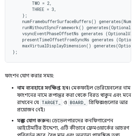
        TWO = 2,

        THREE = 3,

    };

    numFramebufferSurfaceBuffers() generates(NumBu
    runWithoutSyncFramework() generates(OptionalBo
    vsyncEventPhaseOffsetNs generates (OptionalUInt
    presentTimeOffsetFromSyncNs generates (Optiona
    maxVirtualDisplayDimension() generates(Optiona
ফাংশন যোগ করার সময়:
নাম ব্যবহারে সংক্ষিপ্ত হন।
মেকফাইল ভেরিয়েবলের নাম
ফাংশনের নামে রূপান্তর করা থেকে বিরত থাকুন এবং মনে
রাখবেন যে
TARGET_
ও
BOARD_
প্রিফিক্সগুলোর আর
প্রয়োজন নেই।
মন্তব্য যোগ করুন।
ডেভেলপারদের কনফিগারেশন
আইটেমটির উদ্দেশ্য, এটি কীভাবে ফ্রেমওয়ার্কের আচরণ
পরিবর্তন করে, বৈধ মান এবং অন্যান্য প্রাসঙ্গিক তথ্য