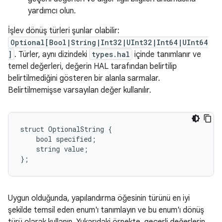
yardımcı olun.
İşlev dönüş türleri şunlar olabilir:
Optional[Bool|String|Int32|UInt32|Int64|UInt64
]
. Türler, aynı dizindeki
types.hal
içinde tanımlanır ve
temel değerleri, değerin HAL tarafından belirtilip
belirtilmediğini gösteren bir alanla sarmalar.
Belirtilmemişse varsayılan değer kullanılır.
struct OptionalString {

    bool specified;

    string value;

Uygun olduğunda, yapılandırma öğesinin türünü en iyi
şekilde temsil eden enum'ı tanımlayın ve bu enum'ı dönüş