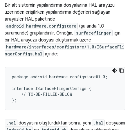
Bir alt sistemin yapılandırma dosyalarına HAL arayüzü
üzerinden erişilirken yapılandırma değerleri sağlayan
arayüzler HAL paketinde
android.hardware.configstore
(şu anda 1.0
sürümünde) gruplandırılır. Örneğin,
surfaceflinger
için
bir HAL arayüzü dosyası oluşturmak üzere
hardware/interfaces/configstore/1.0/ISurfaceFli
ngerConfigs.hal
içinde:
package android.hardware.configstore@1.0;

interface ISurfaceFlingerConfigs {

    // TO-BE-FILLED-BELOW

.hal
dosyasını oluşturduktan sonra, yeni
.hal
dosyasını
Android.bp
Android.mk