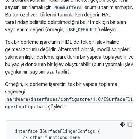
türü olarak kullanın. Yukarıdaki örnekte, geçerli değerlerin
sayısını sınırlamak için
NumBuffers
enum'u tanımlanmıştır.
Bu tür özel veri türlerini tanımlarken değerin HAL
tarafından belirtilip belirtilmediğini belirtmek için bir alan
veya enum değeri (örneğin,
USE_DEFAULT
) ekleyin.
Tek bir derleme işaretinin HIDL'de tek bir işlev haline
gelmesi zorunlu değildir. Alternatif olarak, modül sahipleri
yakından ilişkili derleme işaretlerini bir yapıda toplayabilir ve
bu yapıyı döndüren bir işlev oluşturabilir (bunu yapmak işlev
çağrılarının sayısını azaltabilir).
Örneğin, iki derleme işaretini tek bir yapıda toplama
seçeneği
hardware/interfaces/configstore/1.0/ISurfaceFli
ngerConfigs.hal
şöyledir:
 interface ISurfaceFlingerConfigs {

    // other functions here
