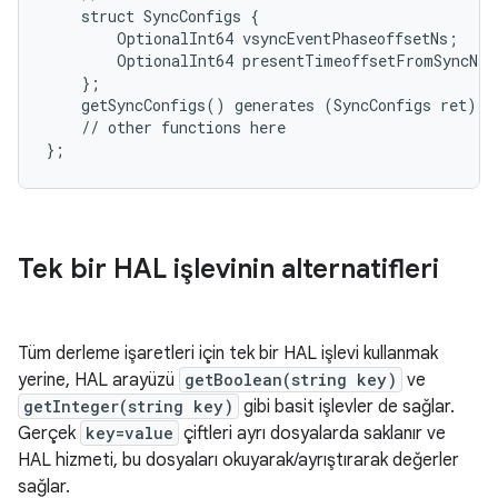
    struct SyncConfigs {

        OptionalInt64 vsyncEventPhaseoffsetNs;

        OptionalInt64 presentTimeoffsetFromSyncNs;

    };

    getSyncConfigs() generates (SyncConfigs ret);

    // other functions here

Tek bir HAL işlevinin alternatifleri
Tüm derleme işaretleri için tek bir HAL işlevi kullanmak
yerine, HAL arayüzü
getBoolean(string key)
ve
getInteger(string key)
gibi basit işlevler de sağlar.
Gerçek
key=value
çiftleri ayrı dosyalarda saklanır ve
HAL hizmeti, bu dosyaları okuyarak/ayrıştırarak değerler
sağlar.