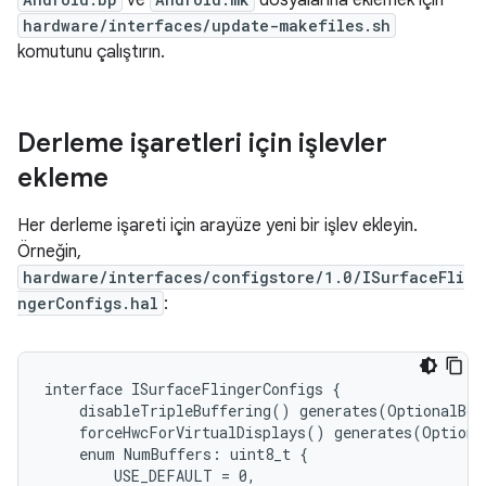
ve
dosyalarına eklemek için
hardware/interfaces/update-makefiles.sh
komutunu çalıştırın.
Derleme işaretleri için işlevler
ekleme
Her derleme işareti için arayüze yeni bir işlev ekleyin.
Örneğin,
hardware/interfaces/configstore/1.0/ISurfaceFli
ngerConfigs.hal
:
interface ISurfaceFlingerConfigs {

    disableTripleBuffering() generates(OptionalBoo
    forceHwcForVirtualDisplays() generates(Optiona
    enum NumBuffers: uint8_t {

        USE_DEFAULT = 0,
