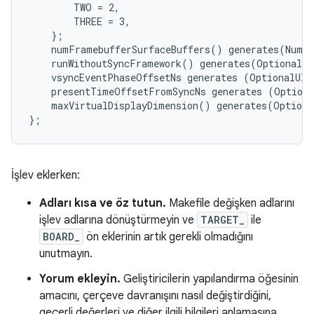
        TWO = 2,

        THREE = 3,

    };

    numFramebufferSurfaceBuffers() generates(NumBu
    runWithoutSyncFramework() generates(OptionalBo
    vsyncEventPhaseOffsetNs generates (OptionalUInt
    presentTimeOffsetFromSyncNs generates (Optiona
    maxVirtualDisplayDimension() generates(Optiona
İşlev eklerken:
Adları kısa ve öz tutun.
Makefile değişken adlarını
işlev adlarına dönüştürmeyin ve
TARGET_
ile
BOARD_
ön eklerinin artık gerekli olmadığını
unutmayın.
Yorum ekleyin.
Geliştiricilerin yapılandırma öğesinin
amacını, çerçeve davranışını nasıl değiştirdiğini,
geçerli değerleri ve diğer ilgili bilgileri anlamasına