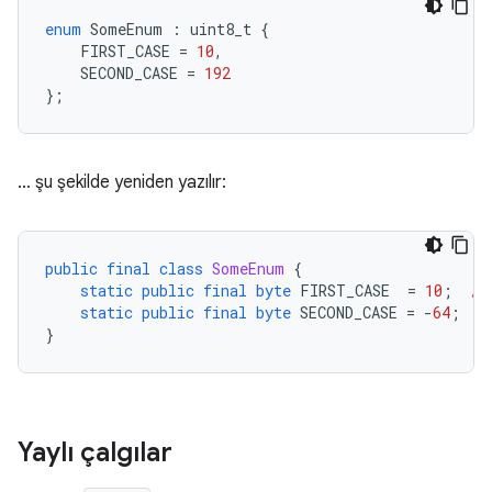
enum
SomeEnum
:
uint8_t
{
FIRST_CASE
=
10
,
SECOND_CASE
=
192
};
… şu şekilde yeniden yazılır:
public
final
class
SomeEnum
{
static
public
final
byte
FIRST_CASE
=
10
;
//
static
public
final
byte
SECOND_CASE
=
-
64
;
}
Yaylı çalgılar