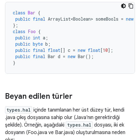
class
Bar
{
public
final
ArrayList<Boolean>
someBools
=
new
A
};
class
Foo
{
public
int
a
;
public
byte
b
;
public
final
float
[]
c
=
new
float
[
10
]
;
public
final
Bar
d
=
new
Bar
();
}
Beyan edilen türler
types.hal
içinde tanımlanan her üst düzey tür, kendi
.java çıkış dosyasına sahip olur (Java'nın gerektirdiği
şekilde). Örneğin, aşağıdaki
types.hal
dosyası, iki ek
dosyanın (Foo.java ve Bar.java) oluşturulmasına neden