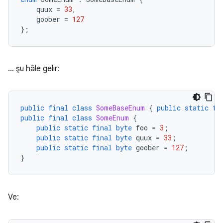
quux
=
33
,
goober
=
127
};
… şu hâle gelir:
public
final
class
SomeBaseEnum
{
public
static
fi
public
final
class
SomeEnum
{
public
static
final
byte
foo
=
3
;
public
static
final
byte
quux
=
33
;
public
static
final
byte
goober
=
127
;
}
Ve: