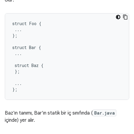
olur:
struct
Foo
{
...
};
struct
Bar
{
...
struct
Baz
{
};
...
};
Baz'ın tanımı, Bar'ın statik bir iç sınıfında (
Bar.java
içinde) yer alır.