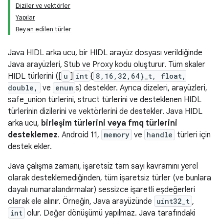
Diziler ve vektörler
Yapılar
Beyan edilen türler
Java HIDL arka ucu, bir HIDL arayüz dosyası verildiğinde
Java arayüzleri, Stub ve Proxy kodu oluşturur. Tüm skaler
HIDL türlerini ([
u
]
int
{
8,16,32,64}_t, float,
double,
ve
enum
s) destekler. Ayrıca dizeleri, arayüzleri,
safe_union türlerini, struct türlerini ve desteklenen HIDL
türlerinin dizilerini ve vektörlerini de destekler. Java HIDL
arka ucu,
birleşim türlerini veya fmq türlerini
desteklemez
. Android 11,
memory
ve
handle
türleri için
destek ekler.
Java çalışma zamanı, işaretsiz tam sayı kavramını yerel
olarak desteklemediğinden, tüm işaretsiz türler (ve bunlara
dayalı numaralandırmalar) sessizce işaretli eşdeğerleri
olarak ele alınır. Örneğin, Java arayüzünde
uint32_t
,
int
olur. Değer dönüşümü yapılmaz. Java tarafındaki