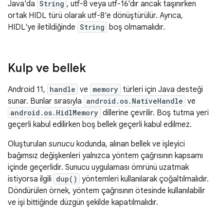
Java'da
String
, utf-8 veya utf-16'dır ancak taşınırken
ortak HIDL türü olarak utf-8'e dönüştürülür. Ayrıca,
HIDL'ye iletildiğinde
String
boş olmamalıdır.
Kulp ve bellek
Android 11,
handle
ve
memory
türleri için Java desteği
sunar. Bunlar sırasıyla
android.os.NativeHandle
ve
android.os.HidlMemory
dillerine çevrilir. Boş tutma yeri
geçerli kabul edilirken boş bellek geçerli kabul edilmez.
Oluşturulan
sunucu
kodunda, alınan bellek ve işleyici
bağımsız değişkenleri yalnızca yöntem çağrısının kapsamı
içinde geçerlidir. Sunucu uygulaması ömrünü uzatmak
istiyorsa ilgili
dup()
yöntemleri kullanılarak çoğaltılmalıdır.
Döndürülen örnek, yöntem çağrısının ötesinde kullanılabilir
ve işi bittiğinde düzgün şekilde kapatılmalıdır.