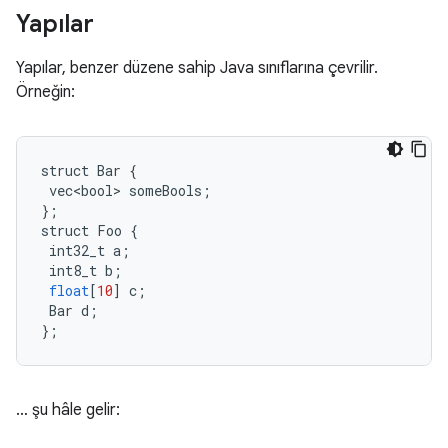
Yapılar
Yapılar, benzer düzene sahip Java sınıflarına çevrilir.
Örneğin:
struct
Bar
{
vec<bool>
someBools
;
};
struct
Foo
{
int32_t
a
;
int8_t
b
;
float
[
10
]
c
;
Bar
d
;
};
… şu hâle gelir: