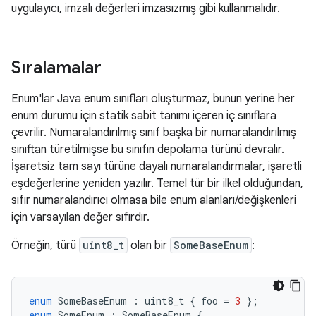
uygulayıcı, imzalı değerleri imzasızmış gibi kullanmalıdır.
Sıralamalar
Enum'lar Java enum sınıfları oluşturmaz, bunun yerine her
enum durumu için statik sabit tanımı içeren iç sınıflara
çevrilir. Numaralandırılmış sınıf başka bir numaralandırılmış
sınıftan türetilmişse bu sınıfın depolama türünü devralır.
İşaretsiz tam sayı türüne dayalı numaralandırmalar, işaretli
eşdeğerlerine yeniden yazılır. Temel tür bir ilkel olduğundan,
sıfır numaralandırıcı olmasa bile enum alanları/değişkenleri
için varsayılan değer sıfırdır.
Örneğin, türü
uint8_t
olan bir
SomeBaseEnum
:
enum
SomeBaseEnum
:
uint8_t
{
foo
=
3
};
enum
SomeEnum
:
SomeBaseEnum
{