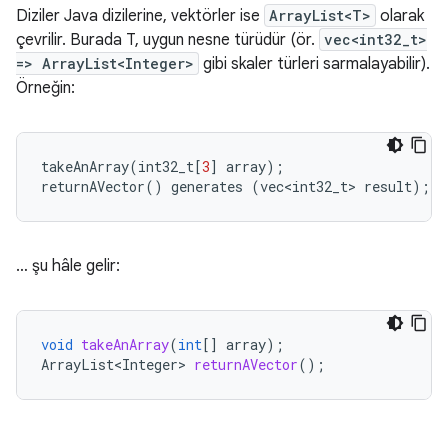
Diziler Java dizilerine, vektörler ise
ArrayList<T>
olarak
çevrilir. Burada T, uygun nesne türüdür (ör.
vec<int32_t>
=> ArrayList<Integer>
gibi skaler türleri sarmalayabilir).
Örneğin:
takeAnArray
(
int32_t
[
3
]
array
);
returnAVector
()
generates
(
vec<int32_t>
result
);
… şu hâle gelir:
void
takeAnArray
(
int
[]
array
);
ArrayList<Integer>
returnAVector
();