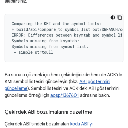
alabilirsiniz.
Comparing the KMI and the symbol lists:

+ build/abi/compare_to_symbol_list out/$BRANCH/com
ERROR: Differences between ksymtab and symbol list 
Symbols missing from ksymtab:

Symbols missing from symbol list:

Bu sorunu çözmek için hem çekirdeğinizde hem de ACK'de
KMI sembol listesini güncelleyin (bkz.
ABI gösterimini
güncelleme
). Sembol listesini ve ACK'deki ABI gösterimini
güncelleme örneği için
aosp/1367601
adresine bakın.
Çekirdek ABI bozulmalarını düzeltme
Çekirdek ABI'sindeki bozulmaları
kodu ABI'yi