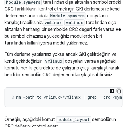
Module.symvers
tarafından dışa aktarılan sembollerdeki
CRC farklılıklarını kontrol etmek için GKI derlemesi ile kendi
derlemeniz arasındaki
Module.symvers
dosyalarını
karşılaştırabilirsiniz.
vmlinux
vmlinux
tarafından dışa
aktarılan herhangi bir sembolde CRC değeri farkı varsa
ve
bu sembol cihazınıza yüklediğiniz modüllerden biri
tarafından kullanılıyorsa modül yüklenmez.
Tüm derleme yapılarınız yoksa ancak GKI çekirdeğinin ve
kendi çekirdeğinizin
vmlinux
dosyaları varsa aşağıdaki
komutu her iki çekirdekte de çalıştırıp çıkışı karşılaştırarak
belirli bir sembolün CRC değerlerini karşılaştırabilirsiniz:
nm
<path
to
vmlinux>/vmlinux
|
grep
__crc_<symbo
Örneğin, aşağıdaki komut
module_layout
sembolünün
CRC değerini kontrol eder: