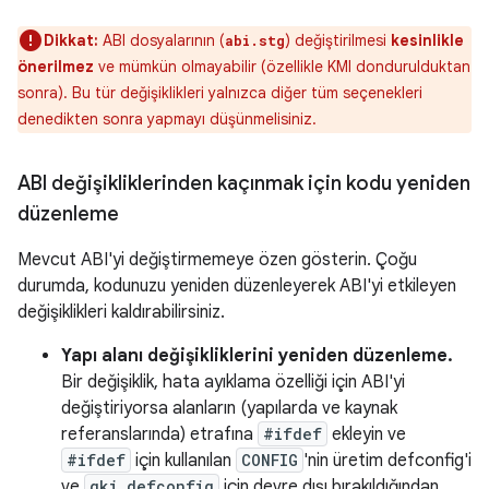
Dikkat:
ABI dosyalarının (
) değiştirilmesi
kesinlikle
abi.stg
önerilmez
ve mümkün olmayabilir (özellikle KMI dondurulduktan
sonra). Bu tür değişiklikleri yalnızca diğer tüm seçenekleri
denedikten sonra yapmayı düşünmelisiniz.
ABI değişikliklerinden kaçınmak için kodu yeniden
düzenleme
Mevcut ABI'yi değiştirmemeye özen gösterin. Çoğu
durumda, kodunuzu yeniden düzenleyerek ABI'yi etkileyen
değişiklikleri kaldırabilirsiniz.
Yapı alanı değişikliklerini yeniden düzenleme.
Bir değişiklik, hata ayıklama özelliği için ABI'yi
değiştiriyorsa alanların (yapılarda ve kaynak
referanslarında) etrafına
#ifdef
ekleyin ve
#ifdef
için kullanılan
CONFIG
'nin üretim defconfig'i
ve
gki_defconfig
için devre dışı bırakıldığından