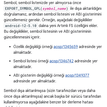
Sembol, sembol listenizde yer almıyorsa önce
EXPORT_SYMBOL_GPL(
symbol_name
)
ile dışa aktarıldığını
doğrulamanız, ardından sembol listesini ve ABI gösterimini
güncellemeniz gerekir. Örneğin, aşağıdaki değişiklikler
android-12-5.10
dalına yeni Artımlı FS özelliğini ekler.
Bu değişiklikler, sembol listesinin ve ABI gösteriminin
güncellenmesini içerir.
Özellik değişikliği örneği
aosp/1345659
adresinde yer
almaktadır.
Sembol listesi örneği
aosp/1346742
adresinde yer
almaktadır.
ABI gösterim değişikliği örneği
aosp/1349377
adresinde yer almaktadır.
Sembol dışa aktarılmışsa (sizin tarafınızdan veya daha
önce dışa aktarılmışsa) ancak başka bir sürücü tarafından
kullanılmıyorsa aşağıdakine benzer bir derleme hatası