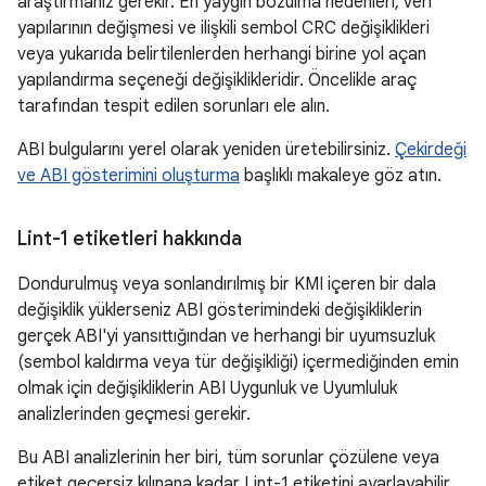
araştırmanız gerekir. En yaygın bozulma nedenleri, veri
yapılarının değişmesi ve ilişkili sembol CRC değişiklikleri
veya yukarıda belirtilenlerden herhangi birine yol açan
yapılandırma seçeneği değişiklikleridir. Öncelikle araç
tarafından tespit edilen sorunları ele alın.
ABI bulgularını yerel olarak yeniden üretebilirsiniz.
Çekirdeği
ve ABI gösterimini oluşturma
başlıklı makaleye göz atın.
Lint-1 etiketleri hakkında
Dondurulmuş veya sonlandırılmış bir KMI içeren bir dala
değişiklik yüklerseniz ABI gösterimindeki değişikliklerin
gerçek ABI'yi yansıttığından ve herhangi bir uyumsuzluk
(sembol kaldırma veya tür değişikliği) içermediğinden emin
olmak için değişikliklerin ABI Uygunluk ve Uyumluluk
analizlerinden geçmesi gerekir.
Bu ABI analizlerinin her biri, tüm sorunlar çözülene veya
etiket geçersiz kılınana kadar Lint-1 etiketini ayarlayabilir