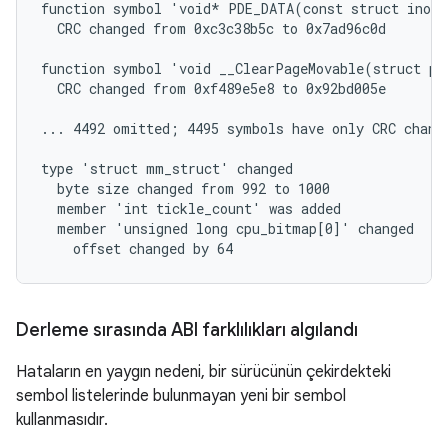
function symbol 'void* PDE_DATA(const struct inode
  CRC changed from 0xc3c38b5c to 0x7ad96c0d

function symbol 'void __ClearPageMovable(struct pa
  CRC changed from 0xf489e5e8 to 0x92bd005e

... 4492 omitted; 4495 symbols have only CRC change
type 'struct mm_struct' changed

  byte size changed from 992 to 1000

  member 'int tickle_count' was added

  member 'unsigned long cpu_bitmap[0]' changed

Derleme sırasında ABI farklılıkları algılandı
Hataların en yaygın nedeni, bir sürücünün çekirdekteki
sembol listelerinde bulunmayan yeni bir sembol
kullanmasıdır.