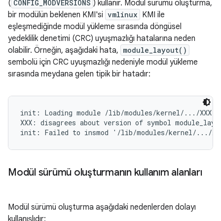
(
CONFIG_MODVERSIONS
) kullanır. Modül sürümü oluşturma,
bir modülün beklenen KMI'si
vmlinux
KMI ile
eşleşmediğinde modül yükleme sırasında döngüsel
yedeklilik denetimi (CRC) uyuşmazlığı hatalarına neden
olabilir. Örneğin, aşağıdaki hata,
module_layout()
sembolü için CRC uyuşmazlığı nedeniyle modül yükleme
sırasında meydana gelen tipik bir hatadır:
init: Loading module /lib/modules/kernel/.../XXX.ko
XXX: disagrees about version of symbol module_layou
Modül sürümü oluşturmanın kullanım alanları
Modül sürümü oluşturma aşağıdaki nedenlerden dolayı
kullanışlıdır: