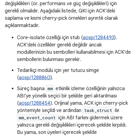
değişiklikleri (ör. performans ve güç değişiklikleri) için
gerekli olmalıdır. Aşağıdaki listede, GKI için ACK'deki
saplama ve kısmi cherry-pick örnekleri ayrıntılı olarak
açıklanmaktadır.
Core-isolate özelliği için stub (
aosp/1284493
).
ACK'deki özellikler gerekli değildir ancak
modüllerinizin bu sembolleri kullanabilmesi için ACK'de
sembollerin bulunması gerekir.
Tedarikçi modülü için yer tutucu simge
(
aosp/1288860
).
Süreç başına
mm
etkinlik izleme özelliğinin yalnızca
ABI'ye yönelik seçici bir şekilde geri aktarılması
(
aosp/1288454
). Orijinal yama, ACK için cherry-pick
yöntemiyle seçildi ve ardından
task_struct
ile
mm_event_count
için ABI farkını gidermek üzere
yalnızca gerekli değişiklikleri içerecek şekilde kırpıldı.
Bu yama, son üyeleri içerecek şekilde