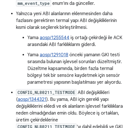
mm_event_type
enum'ını da günceller.
Yalnızca yeni ABI alanlarının eklenmesinden daha
fazlasını gerektiren termal yapı ABI değişikliklerinin
kısmi olarak seçilerek birleştirilmesi.
Yama
aosp/1255544
iş ortağı çekirdeği ile ACK
arasındaki ABI farklılıklarını giderdi.
Yama
aosp/1291018
önceki yamanın GKI testi
sırasında bulunan işlevsel sorunları düzeltmiştir.
Düzeltme kapsamında, birden fazla termal
bölgeyi tek bir sensöre kaydetmek için sensör
parametresi yapısının başlatılması yer alıyordu.
CONFIG_NL80211_TESTMODE
ABI değişiklikleri
(
aosp/1344321
). Bu yama, ABI için gerekli yapı
değişikliklerini ekledi ve ek alanların işlevsel farklılıklara
neden olmadığından emin oldu. Böylece iş ortakları,
üretim çekirdeklerine
CONFIG_NL80211_TESTMODE
'yı dahil edebildi ve GKI