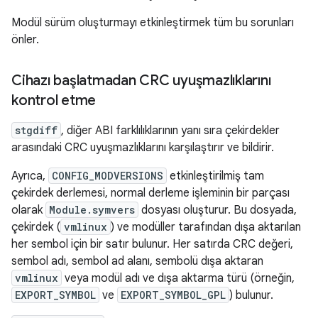
Modül sürüm oluşturmayı etkinleştirmek tüm bu sorunları
önler.
Cihazı başlatmadan CRC uyuşmazlıklarını
kontrol etme
stgdiff
, diğer ABI farklılıklarının yanı sıra çekirdekler
arasındaki CRC uyuşmazlıklarını karşılaştırır ve bildirir.
Ayrıca,
CONFIG_MODVERSIONS
etkinleştirilmiş tam
çekirdek derlemesi, normal derleme işleminin bir parçası
olarak
Module.symvers
dosyası oluşturur. Bu dosyada,
çekirdek (
vmlinux
) ve modüller tarafından dışa aktarılan
her sembol için bir satır bulunur. Her satırda CRC değeri,
sembol adı, sembol ad alanı, sembolü dışa aktaran
vmlinux
veya modül adı ve dışa aktarma türü (örneğin,
EXPORT_SYMBOL
ve
EXPORT_SYMBOL_GPL
) bulunur.