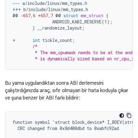
---
a
/
include
/
linux
/
mm_types
.
h
+++
b
/
include
/
linux
/
mm_types
.
h
@@
-657
,
6
+
657
,
7
@@
struct
mm_struct
{
ANDROID_KABI_RESERVE
(
1
);
}
__randomize_layout
;
+
int
tickle_count
;
/*
         * The mm_cpumask needs to be at the end o
         * is dynamically sized based on nr_cpu_id
Bu yama uygulandıktan sonra ABI derlemesini
çalıştırdığınızda araç, sıfır olmayan bir hata koduyla çıkar
ve şuna benzer bir ABI farkı bildirir:
function symbol 'struct block_device* I_BDEV(struc
  CRC changed from 0x8d400dbd to 0xabfc92ad
