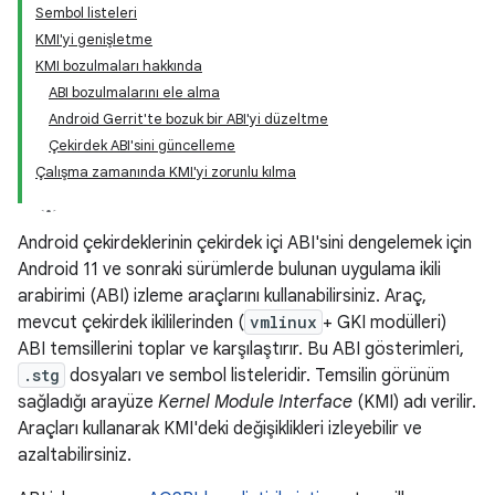
Sembol listeleri
KMI'yi genişletme
KMI bozulmaları hakkında
ABI bozulmalarını ele alma
Android Gerrit'te bozuk bir ABI'yi düzeltme
Çekirdek ABI'sini güncelleme
Çalışma zamanında KMI'yi zorunlu kılma
Android çekirdeklerinin çekirdek içi ABI'sini dengelemek için
Android 11 ve sonraki sürümlerde bulunan uygulama ikili
arabirimi (ABI) izleme araçlarını kullanabilirsiniz. Araç,
mevcut çekirdek ikililerinden (
vmlinux
+ GKI modülleri)
ABI temsillerini toplar ve karşılaştırır. Bu ABI gösterimleri,
.stg
dosyaları ve sembol listeleridir. Temsilin görünüm
sağladığı arayüze
Kernel Module Interface
(KMI) adı verilir.
Araçları kullanarak KMI'deki değişiklikleri izleyebilir ve
azaltabilirsiniz.