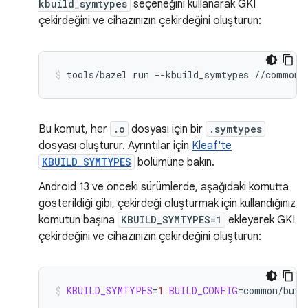
kbuild_symtypes
seçeneğini kullanarak GKI
çekirdeğini ve cihazınızın çekirdeğini oluşturun:
tools/bazel
run
--kbuild_symtypes
//common:
Bu komut, her
.o
dosyası için bir
.symtypes
dosyası oluşturur. Ayrıntılar için
Kleaf'te
KBUILD_SYMTYPES
bölümüne bakın.
Android 13 ve önceki sürümlerde, aşağıdaki komutta
gösterildiği gibi, çekirdeği oluşturmak için kullandığınız
komutun başına
KBUILD_SYMTYPES=1
ekleyerek GKI
çekirdeğini ve cihazınızın çekirdeğini oluşturun:
KBUILD_SYMTYPES
=
1
BUILD_CONFIG
=
common/buil