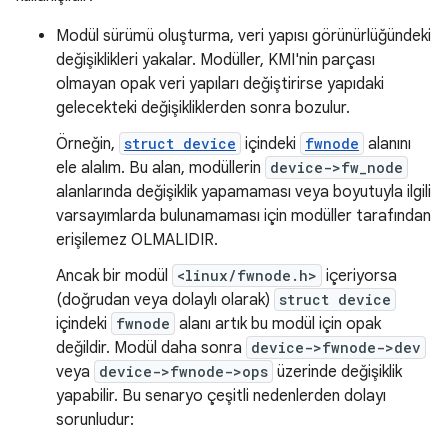
Modül sürümü oluşturma, veri yapısı görünürlüğündeki
değişiklikleri yakalar. Modüller, KMI'nin parçası
olmayan opak veri yapıları değiştirirse yapıdaki
gelecekteki değişikliklerden sonra bozulur.
Örneğin,
struct device
içindeki
fwnode
alanını
ele alalım. Bu alan, modüllerin
device->fw_node
alanlarında değişiklik yapamaması veya boyutuyla ilgili
varsayımlarda bulunamaması için modüller tarafından
erişilemez OLMALIDIR.
Ancak bir modül
<linux/fwnode.h>
içeriyorsa
(doğrudan veya dolaylı olarak)
struct device
içindeki
fwnode
alanı artık bu modül için opak
değildir. Modül daha sonra
device->fwnode->dev
veya
device->fwnode->ops
üzerinde değişiklik
yapabilir. Bu senaryo çeşitli nedenlerden dolayı
sorunludur: