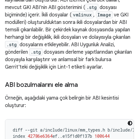
kaynaklardan oluşturulur. ABI izlemeli çekirdek dalları,
mevcut GKI ABI'nin ABI gösterimini (
.stg
dosyası
biçiminde) içerir. İkili dosyalar (
vmlinux
,
Image
ve GKI
modülleri) oluşturulduktan sonra ikili dosyalardan bir ABI
temsili çıkarılabilir. Bir çekirdek kaynak dosyasında yapılan
herhangi bir değişiklik, ikili dosyaları ve dolayısıyla çıkarılan
.stg
dosyalarını etkileyebilir. ABI Uygunluk Analizi,
gönderilen
.stg
dosyasını derleme yapıtlarından çıkarılan
dosyayla karşılaştırır ve anlamsal bir fark bulursa
Gerrit'teki değişiklik için Lint-1 etiketi ayarlar.
ABI bozulmalarını ele alma
Örneğin, aşağıdaki yama çok belirgin bir ABI kesintisi
oluşturur:
diff
--
git
a
/
include
/
linux
/
mm_types
.
h
b
/
include
/
li
index
42786e6364
ef
..
e15f1d0f137b
100644