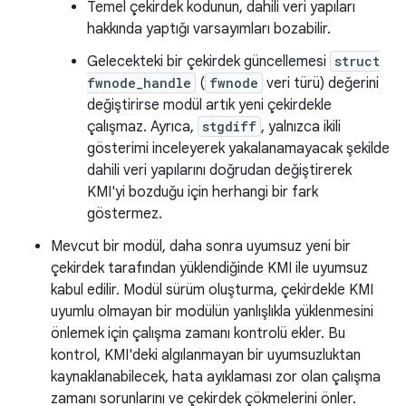
Temel çekirdek kodunun, dahili veri yapıları
hakkında yaptığı varsayımları bozabilir.
Gelecekteki bir çekirdek güncellemesi
struct
fwnode_handle
(
fwnode
veri türü) değerini
değiştirirse modül artık yeni çekirdekle
çalışmaz. Ayrıca,
stgdiff
, yalnızca ikili
gösterimi inceleyerek yakalanamayacak şekilde
dahili veri yapılarını doğrudan değiştirerek
KMI'yi bozduğu için herhangi bir fark
göstermez.
Mevcut bir modül, daha sonra uyumsuz yeni bir
çekirdek tarafından yüklendiğinde KMI ile uyumsuz
kabul edilir. Modül sürüm oluşturma, çekirdekle KMI
uyumlu olmayan bir modülün yanlışlıkla yüklenmesini
önlemek için çalışma zamanı kontrolü ekler. Bu
kontrol, KMI'deki algılanmayan bir uyumsuzluktan
kaynaklanabilecek, hata ayıklaması zor olan çalışma
zamanı sorunlarını ve çekirdek çökmelerini önler.