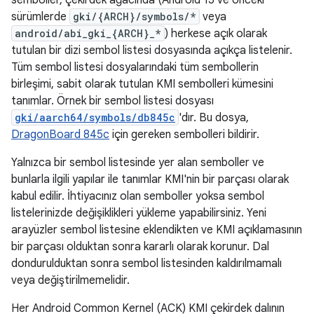
semboller, çekirdek ağacında (Android 15 ve önceki
sürümlerde
gki/{ARCH}/symbols/*
veya
android/abi_gki_{ARCH}_*
) herkese açık olarak
tutulan bir dizi sembol listesi dosyasında açıkça listelenir.
Tüm sembol listesi dosyalarındaki tüm sembollerin
birleşimi, sabit olarak tutulan KMI sembolleri kümesini
tanımlar. Örnek bir sembol listesi dosyası
gki/aarch64/symbols/db845c
'dır. Bu dosya,
DragonBoard 845c
için gereken sembolleri bildirir.
Yalnızca bir sembol listesinde yer alan semboller ve
bunlarla ilgili yapılar ile tanımlar KMI'nin bir parçası olarak
kabul edilir. İhtiyacınız olan semboller yoksa sembol
listelerinizde değişiklikleri yükleme yapabilirsiniz. Yeni
arayüzler sembol listesine eklendikten ve KMI açıklamasının
bir parçası olduktan sonra kararlı olarak korunur. Dal
dondurulduktan sonra sembol listesinden kaldırılmamalı
veya değiştirilmemelidir.
Her Android Common Kernel (ACK) KMI çekirdek dalının