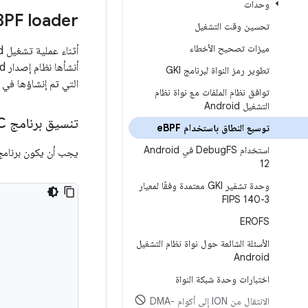
وحدات
BPF loader
تحسين وقت التشغيل
ميزات تصحيح الأخطاء
أثناء عملية تشغيل Android، يتم تحميل جميع برامج eBPF الموجودة في
أنشأها نظام إصدار Android من برامج C، وهي مصحوبة بملفات
تطوير رمز النواة لبرنامج GKI
التي تم إنشاؤها في
توافق نظام الملفات مع نواة نظام
التشغيل Android
تنسيق برنامج C في Android e
توسيع النطاق باستخدام e
BPF
استخدام Debug
FS في Android
يجب أن يكون برنامج C الخاص بـ eBPF بالتنسيق التا
12
وحدة تشفير GKI معتمدة وفقًا لمعيار
FIPS 140-3
EROFS
الأسئلة الشائعة حول نواة نظام التشغيل
Android
اختبارات وحدة شبكة النواة
الانتقال من ION إلى أكوام DMA-