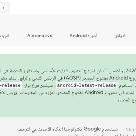
/
التوافق
أجهزة Android
Automotive
المرجع
اعتبارًا من عام 2026، ولضمان اتّساق نموذج التطوير الثابت الأساسي واستقرار المنصة
 استخدِم
android-latest-release
. سيشير فرع بيان
-release
ح المصدر. لمزيد من المعلومات، يُرجى الاطّلاع على
.
تستخدم Google تكنولوجيا الذكاء الاصطناعي لترجمة