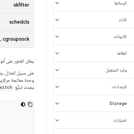
الوسائط
skfilter
الأداء
schedcls
الأذونات
, cgroupsock
الطاقة
يمكن العثور على أن
وقت التشغيل
على سبيل المثال، يض
وحدة معالجة مركزية 
الإعدادات
بحدث تتبُّع
witch
Storage
اختبارات