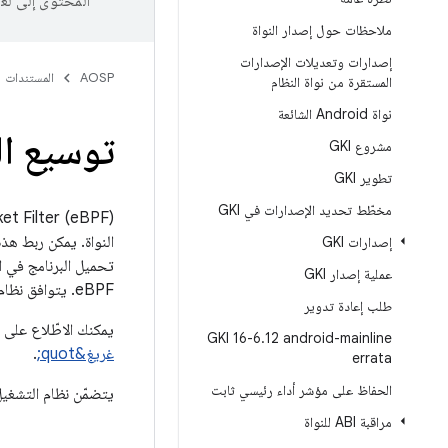
المحتوى إلى لغ
ملاحظات حول إصدار النواة
إصدارات وتعديلات الإصدارات
AOSP
المستندات
المستقرة من نواة النظام
نواة Android الشائعة
توسيع ال
مشروع GKI
تطوير GKI
مخطّط تحديد الإصدارات في GKI
النواة. يمكن ربط هذ
إصدارات GKI
تحميل البرنامج في ا
عملية إصدار GKI
eBPF. يتوافق نظام التصميم في Android مع تجميع برامج C إلى eBPF باستخدام بنية بسيطة لملف التصميم موضّحة في هذا المستند.
طلب إعادة تدوير
يمكنك الاطّلاع على مز
GKI 16-6
.
12 android-mainline
غريغ&quot;
.
errata
الحفاظ على مؤشر أداء رئيسي ثابت
يتضمّن نظام التشغيل Android أداة تحميل ومكتبة eBPF تعملان على تحميل برامج eBPF عند بدء 
مراقبة ABI للنواة