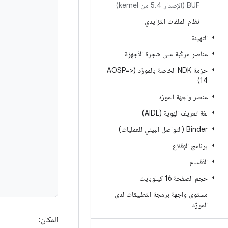
BUF (الإصدار 5
4 من kernel)
.
نظام الملفات التزايدي
التهيئة
عناصر مركّبة على شجرة الأجهزة
حزمة NDK الخاصة بالمورّد (<=AOSP
14)
عنصر واجهة المورّد
لغة تعريف الهوية (AIDL)
‫Binder (التواصل البيني للعمليات)
برنامج الإقلاع
الأقسام
حجم الصفحة 16 كيلوبايت
مستوى واجهة برمجة التطبيقات لدى
المورّد
المكان: