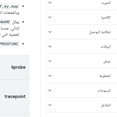
الصوت
f_my_map
وبالمَعلمات ا
الكاميرا
يمثّل
GNAME
التالي. عندما
إمكانية التوصيل
للعملية التي ت
PROGFUNC
البيانات
عرض
kprobe
الخطوط
الرسومات
tracepoint
التفاعل