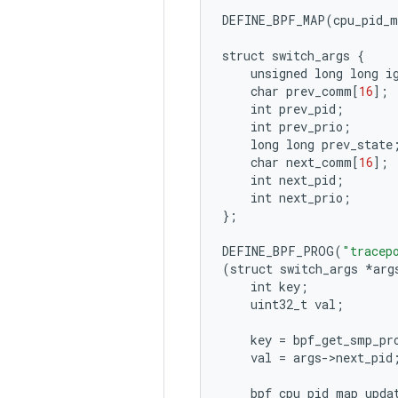
DEFINE_BPF_MAP
(
cpu_pid_m
struct
switch_args
{
unsigned
long
long
i
char
prev_comm
[
16
];
int
prev_pid
;
int
prev_prio
;
long
long
prev_state
char
next_comm
[
16
];
int
next_pid
;
int
next_prio
;
};
DEFINE_BPF_PROG
(
"tracep
(
struct
switch_args
*
arg
int
key
;
uint32_t
val
;
key
=
bpf_get_smp_pr
val
=
args
-
>
next_pid
bpf_cpu_pid_map_upda