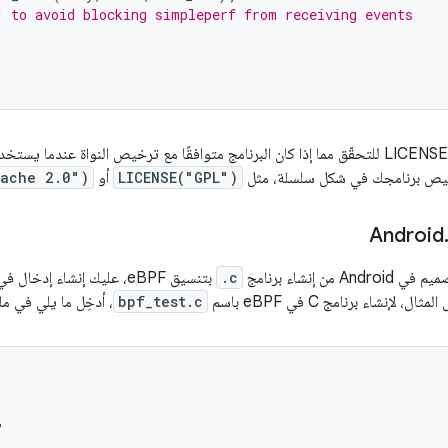
1 to avoid blocking simpleperf from receiving events
ترخيص برنامجك في شكل سلسلة، مثل
LICENSE("GPL")
أو
pache 2.0")
 من إنشاء برنامج
.c
بتنسيق eBPF، عليك إنشاء إدخال في ملف
 لإنشاء برنامج C في eBPF باسم
bpf_test.c
، أدخِل ما يلي في م

