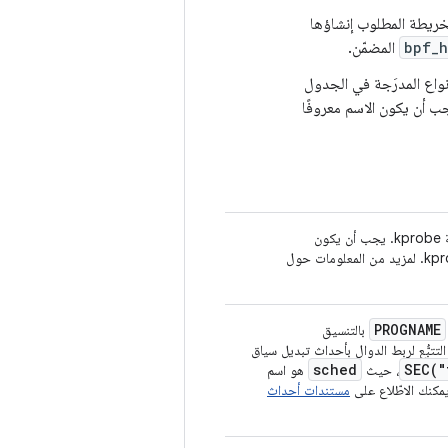
. يُعلم هذا الاسم برنامج تحميل BPF بنوع الخريطة المطلوب إنشاؤها
bpf_h
المضمّن.
أنواع المدرَجة في الجدول
جب أن يكون الاسم معروفًا
ون
هو اسم دالة النواة التي يتم فحصها باستخدام kprobe. لمزيد من المعلومات حول
PROGNAME
بالتنسيق
تتبُّع لربط الدوال بأحداث تبديل سياق
sched
SEC(
"
، حيث
هو اسم
يمكنك الاطّلاع على
مستندات أحداث