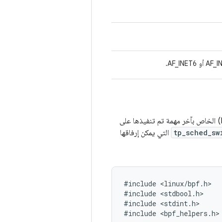
معلومات حول رقم تعريف العملية (PID) الخاص بآخر مهمة تم تنفيذها على
tp_sched_sw
التي يمكن إرفاقها
#
include
<
linux
/
bpf
.
h
#
include
<
stdbool
.
h
#
include
<
stdint
.
h
#
include
<
bpf_helpers
.
h
>
