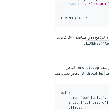
return
1
;
// return 
}
LICENSE
(
"GPL"
);
يتم استخدام ماكرو LICENSE للتحقّق مما إذا كان البرنامج متوافقًا مع ترخيص النواة عندما يستخدم البرنامج دوال مساعدة BPF توفّرها
.
LICENSE("A
Android.bp
الخاص
لف
Android.bp
الخاص بمشروعك:
bpf {

    name: "bpf_test.o",

    srcs: ["bpf_test.c"],
    cflags: [
