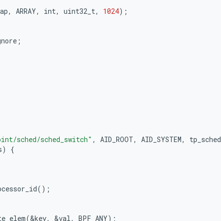
ap
,
ARRAY
,
int
,
uint32_t
,
1024
);
gnore
;
;
oint/sched/sched_switch"
,
AID_ROOT
,
AID_SYSTEM
,
tp_sched
s
)
{
ocessor_id
();
;
te_elem
(
&
key
,
&
val
,
BPF_ANY
);