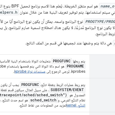
name_o
هو اسم متغيّر الخريطة
لتي سيتم استخدامها. يتم توفير تعريف البنية هذا من خلال عنوان
elpers.h
PROGTYPE/PRO
نوع البرنامج واسمه. يمكن أن يكون نوع البرنامج أيًا من ال
 لا يكون نوع البرنامج مُدرَجًا، لا يكون هناك اصطلاح تسمية صارم للبرنامج، بل ي
ربط البرنامج.
هي دالة يتم وضعها عند تجميعها في قسم من الملف الناتج.
PROGFUNC
يتم ربطها
بتعليمات النواة باستخدام البنية الأساسية kprobe. يجب أن يك
PROGNAME
kprobes، يُرجى الرجوع إلى
مستندات نواة kprobe
.
PROGFUNC
يتم ربط عمليات الربط بنقطة تتبُّع.
يجب أن يكون
SUBSYSTEM
/
EVENT
. على سبيل المثال، سيكون قسم نقطة ال
tracepoint
/
sched
/
sched
_
switch")
المجدول هو
sched
_
switch
نظام التتبُّع الفرعي، و
هو اسم حدث التتبُّع. 
التتبُّع kernel ‎
لمزيد من المعلومات عن نقاط التتبُّع.