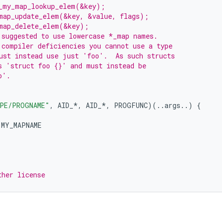
_my_map_lookup_elem(&key);
map_update_elem(&key, &value, flags);
map_delete_elem(&key);
 suggested to use lowercase *_map names.
 compiler deficiencies you cannot use a type
ust instead use just 'foo'.  As such structs
s 'struct foo {}' and must instead be
o'.
PE/PROGNAME"
,
AID_
*
,
AID_
*
,
PROGFUNC
)(..
args
..)
{
MY_MAPNAME
ther license