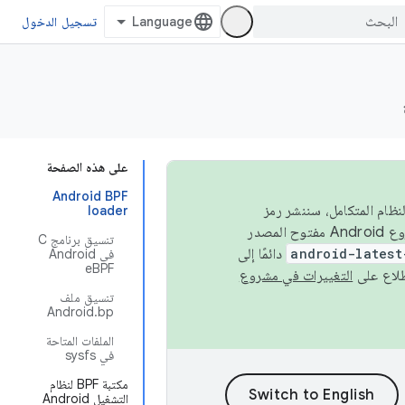
تسجيل الدخول
على هذه الصفحة
Android BPF
 في النظام المتكامل، سننشر رمز
loader
المصدر في مشروع Android مفتوح المصدر (AOSP) في الربعَين الثاني والرابع. لبناء مشروع Android مفتوح المصدر
تنسيق برنامج C
android-latest
دائمًا إلى
في Android
eBPF
التغييرات في مشروع
تنسيق ملف
Android.bp
الملفات المتاحة
في sysfs
مكتبة BPF لنظام
التشغيل Android