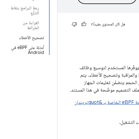
ربط البرامج بنقاط
التتبُّع
القراءة من
هل كان المحتوى مفيدًا؟
الخرائط
تصحيح الأخطاء
أمثلة على eBPF في
Android
Extended Berkeley Packet Filter (eB) هي آلة افتراضية داخل النواة تنفّذ برامج eBPF يوفّرها المستخدم لتوسيع وظائف
ة والمراقبة وتصحيح الأخطاء. يتم
ر الحجم يتضمّن تعليمات الجهاز
صفحة eBPF الخاصة بـ &quot;بريندان