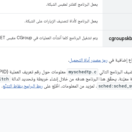
يعمل البرنامج كفلتر لمقبس الشبكة.
يعمل البرنامج كأداة لتصنيف الزيارات على الشبكة.
يتم تشغيل البرنامج كلما أنشأت العمليات في CGroup مقبس AF_INET أو AF_INET6.
cgroupskb
واع إضافية في
رمز مصدر أداة التحميل
.
يف البرنامج التالي
myschedtp.c
معيّنة. يحقّق هذا البرنامج هدفه من خلال إنشاء خريطة وتحديد الدالة
itch
sched:sched_s
. لمزيد من المعلومات، اطّلِع على
ربط البرامج بنقاط التتبُّع
.