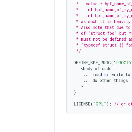
 *   value * bpf_name_of
 *   int bpf_name_of_my_
 *   int bpf_name_of_my_
 * as such it is heavily
 * Also note that due to
 * of 'struct foo' but m
 * must not be defined a
 * 'typedef struct {} fo
 */
DEFINE_BPF_PROG
(
"PROGTY
<
body
-
of
-
code
...
read
or
write
to
...
do
other
things
}
LICENSE
(
"GPL"
);
// or o