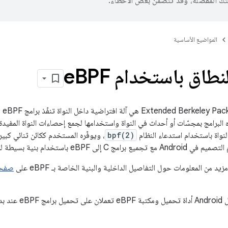
تك المفضّلة، وقد تتضمّن بعض الأخطاء.
المواضيع الأساسية
نطاق باستخدام e
BPF
‫PF
ه البرامج بمجسّات أو أحداث في النواة واستخدامها لجمع إحصاءات النواة المفيد
لنواة باستخدام استدعاء النظام
bpf(2)
، ويوفّره المستخدم ككائن ثنائي كبي
يد من المعلومات حول التفاصيل الداخلية والبنية الخاصة بـ eBPF على
التشغيل.