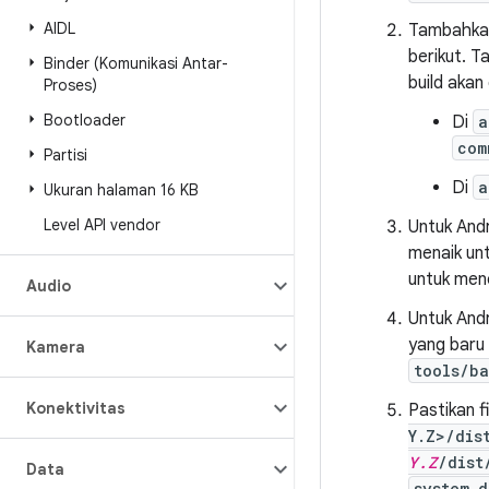
AIDL
Tambahkan
berikut. T
Binder (Komunikasi Antar-
build akan
Proses)
Bootloader
Di
a
com
Partisi
Di
a
Ukuran halaman 16 KB
Level API vendor
Untuk Andr
menaik unt
untuk men
Audio
Untuk Andr
yang baru
Kamera
tools/b
Konektivitas
Pastikan f
Y.Z>/dis
Y.Z
/dist
Data
system_d