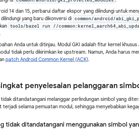
ungi di
.
oid 14 dan 15, perbarui daftar ekspor yang dilindungi untuk me
 dilindungi yang baru dikonversi di
common/android/abi_gki_
kan
tools/bazel run //common:kernel_aarch64_abi_upd
.
bahan Anda untuk ditinjau. Modul GKI adalah fitur kernel khusu
odul tidak perlu dikirimkan ke upstream. Namun, Anda harus men
kan
patch Android Common Kernel (ACK)
.
ingkat penyelesaian pelanggaran simb
 tidak ditandatangani melanggar perlindungan simbol yang dite
at terjadi selama pemuatan modul, sehingga menyebabkan kega
 tidak ditandatangani menggunakan simbol yang