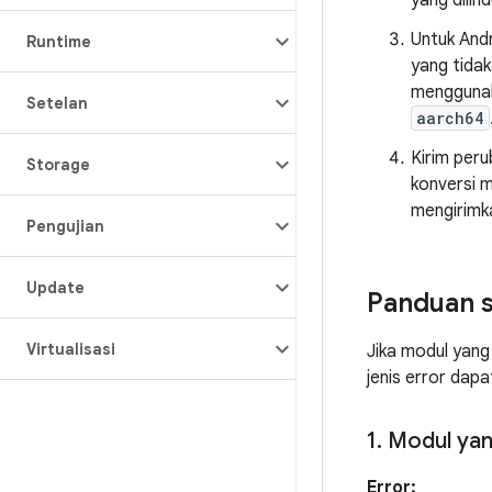
yang dilind
Untuk Andr
Runtime
yang tidak
mengguna
Setelan
aarch64
Kirim peru
Storage
konversi m
mengirim
Pengujian
Update
Panduan s
Virtualisasi
Jika modul yang
jenis error dap
1
.
Modul yang
Error: