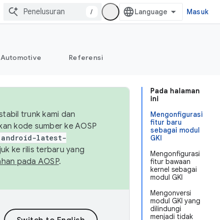
/
Masuk
Automotive
Referensi
Pada halaman
ini
abil trunk kami dan
Mengonfigurasi
fitur baru
sikan kode sumber ke AOSP
sebagai modul
android-latest-
GKI
uk ke rilis terbaru yang
Mengonfigurasi
ahan pada AOSP
.
fitur bawaan
kernel sebagai
modul GKI
Mengonversi
modul GKI yang
dilindungi
menjadi tidak