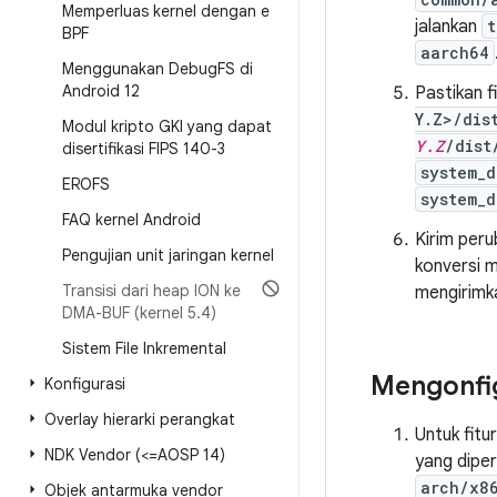
Memperluas kernel dengan e
jalankan
t
BPF
aarch64
Menggunakan Debug
FS di
Android 12
Pastikan f
Y.Z>/dis
Modul kripto GKI yang dapat
Y.Z
/dist
disertifikasi FIPS 140-3
system_d
EROFS
system_d
FAQ kernel Android
Kirim peru
Pengujian unit jaringan kernel
konversi m
Transisi dari heap ION ke
mengirim
DMA-BUF (kernel 5
.
4)
Sistem File Inkremental
Mengonfig
Konfigurasi
Overlay hierarki perangkat
Untuk fitu
NDK Vendor (<=AOSP 14)
yang diper
arch/x8
Objek antarmuka vendor