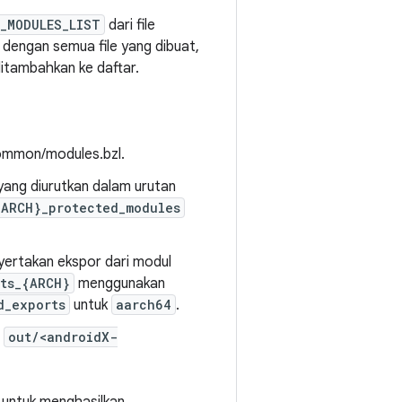
_MODULES_LIST
dari file
n dengan semua file yang dibuat,
ditambahkan ke daftar.
common/modules.bzl.
yang diurutkan dalam urutan
ARCH}_protected_modules
nyertakan ekspor dari modul
ts_{ARCH}
menggunakan
d_exports
untuk
aarch64
.
l
out/<androidX-