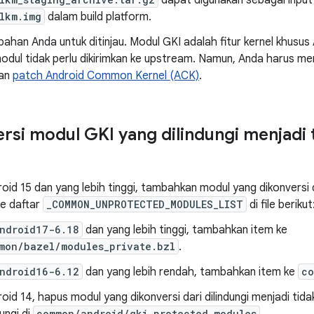
dapat digunakan sebagai input
lkm.img
dalam build platform.
bahan Anda untuk ditinjau. Modul GKI adalah fitur kernel khusu
odul tidak perlu dikirimkan ke upstream. Namun, Anda harus men
kan
patch Android Common Kernel (ACK)
.
si modul GKI yang dilindungi menjadi t
oid 15 dan yang lebih tinggi, tambahkan modul yang dikonversi da
 ke daftar
_COMMON_UNPROTECTED_MODULES_LIST
di file berikut
ndroid17-6.18
dan yang lebih tinggi, tambahkan item ke
mon/bazel/modules_private.bzl
.
ndroid16-6.12
dan yang lebih rendah, tambahkan item ke
co
oid 14, hapus modul yang dikonversi dari dilindungi menjadi tidak
common/android/gki_protected_modules