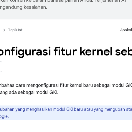
an konten ke dalam bahasa pilihan Anda. Terjemahan AI
ngandung kesalahan.
n
Topik Inti
Apakah
figurasi fitur kernel s
bahas cara mengonfigurasi fitur kernel baru sebagai modul GKI
yang ada sebagai modul GKI.
ubahan yang menghasilkan modul GKI baru atau yang mengubah stat
ogle.