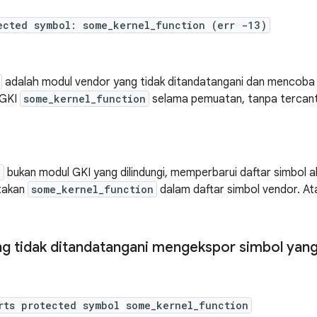
ected symbol: some_kernel_function (err -13)
adalah modul vendor yang tidak ditandatangani dan mencoba
 GKI
some_kernel_function
selama pemuatan, tanpa tercant
o
bukan modul GKI yang dilindungi, memperbarui daftar simbol 
takan
some_kernel_function
dalam daftar simbol vendor. Ata
g tidak ditandatangani mengekspor simbol yang 
rts protected symbol some_kernel_function