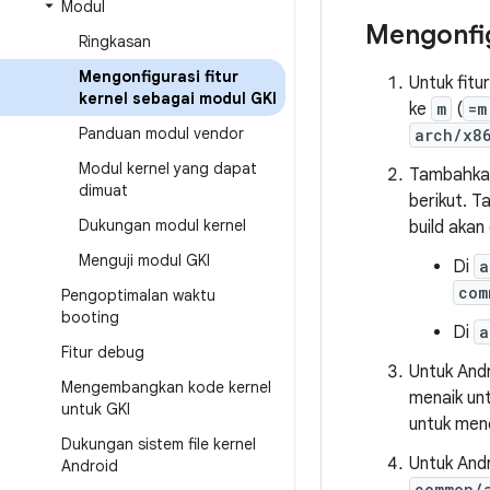
Modul
Mengonfig
Ringkasan
Mengonfigurasi fitur
Untuk fitu
kernel sebagai modul GKI
ke
m
(
=m
Panduan modul vendor
arch/x8
Modul kernel yang dapat
Tambahkan
dimuat
berikut. T
Dukungan modul kernel
build akan
Menguji modul GKI
Di
a
com
Pengoptimalan waktu
booting
Di
a
Fitur debug
Untuk Andr
Mengembangkan kode kernel
menaik unt
untuk GKI
untuk men
Dukungan sistem file kernel
Untuk And
Android
common/