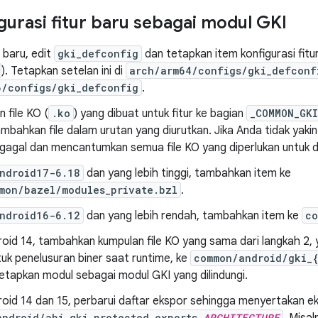
urasi fitur baru sebagai modul GKI
r baru, edit
gki_defconfig
dan tetapkan item konfigurasi fitur
). Tetapkan setelan ini di
arch/arm64/configs/gki_defconf
6/configs/gki_defconfig
.
 file KO (
.ko
) yang dibuat untuk fitur ke bagian
_COMMON_GKI
ambahkan file dalam urutan yang diurutkan. Jika Anda tidak yaki
 gagal dan mencantumkan semua file KO yang diperlukan untuk 
ndroid17-6.18
dan yang lebih tinggi, tambahkan item ke
mon/bazel/modules_private.bzl
.
ndroid16-6.12
dan yang lebih rendah, tambahkan item ke
co
oid 14, tambahkan kumpulan file KO yang sama dari langkah 2, 
uk penelusuran biner saat runtime, ke
common/android/gki_{
etapkan modul sebagai modul GKI yang dilindungi.
roid 14 dan 15, perbarui daftar ekspor sehingga menyertakan e
android/abi_gki_protected_exports_
ARCHITECTURE