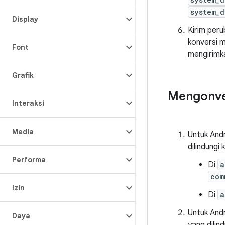
system_d
Display
Kirim peru
konversi m
Font
mengirim
Grafik
Mengonver
Interaksi
Media
Untuk Andr
dilindungi
Performa
Di
a
com
Izin
Di
a
Untuk Andr
Daya