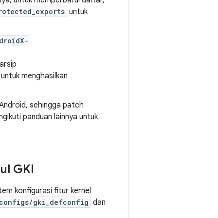
lnya, untuk memperbarui daftar,
rotected_exports
untuk
droidX-
arsip
 untuk menghasilkan
s Android, sehingga patch
gikuti panduan lainnya untuk
ul GKI
em konfigurasi fitur kernel
configs/gki_defconfig
dan