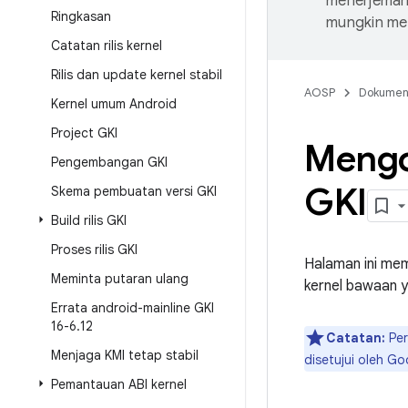
menerjemahk
Ringkasan
mungkin me
Catatan rilis kernel
Rilis dan update kernel stabil
AOSP
Dokume
Kernel umum Android
Project GKI
Mengon
Pengembangan GKI
GKI
Skema pembuatan versi GKI
Build rilis GKI
Proses rilis GKI
Halaman ini mem
Meminta putaran ulang
kernel bawaan 
Errata android-mainline GKI
16-6
.
12
Catatan:
Per
Menjaga KMI tetap stabil
disetujui oleh Go
Pemantauan ABI kernel