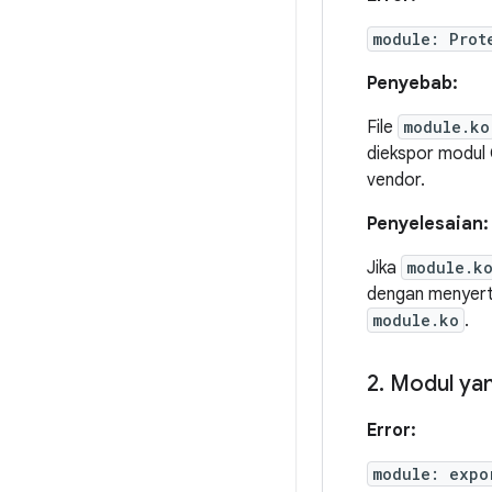
module: Prot
Penyebab:
File
module.ko
diekspor modul
vendor.
Penyelesaian:
Jika
module.k
dengan menyer
module.ko
.
2
.
Modul yan
Error:
module: expo