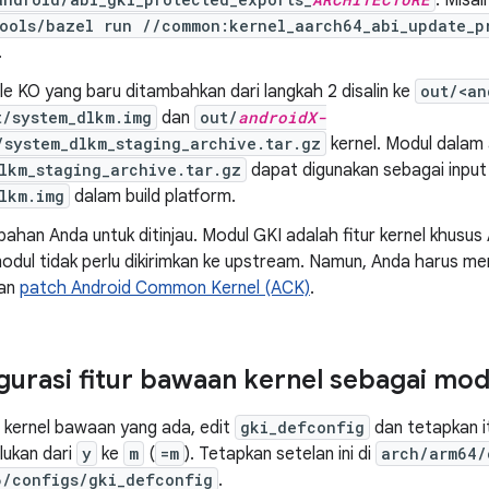
. Misa
ools/bazel run //common:kernel_aarch64_abi_update_p
.
ile KO yang baru ditambahkan dari langkah 2 disalin ke
out/<an
t/system_dlkm.img
dan
out/
androidX-
/system_dlkm_staging_archive.tar.gz
kernel. Modul dalam 
lkm_staging_archive.tar.gz
dapat digunakan sebagai input
lkm.img
dalam build platform.
bahan Anda untuk ditinjau. Modul GKI adalah fitur kernel khusu
odul tidak perlu dikirimkan ke upstream. Namun, Anda harus men
kan
patch Android Common Kernel (ACK)
.
urasi fitur bawaan kernel sebagai mod
r kernel bawaan yang ada, edit
gki_defconfig
dan tetapkan it
lukan dari
y
ke
m
(
=m
). Tetapkan setelan ini di
arch/arm64/
6/configs/gki_defconfig
.