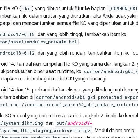
 file KO (
.ko
) yang dibuat untuk fitur ke bagian
_COMMON_GKI
ambahkan file dalam urutan yang diurutkan. Jika Anda tidak yaki
 gagal dan mencantumkan semua file KO yang diperlukan untuk 
ndroid17-6.18
dan yang lebih tinggi, tambahkan item ke
mon/bazel/modules_private.bzl
.
ndroid16-6.12
dan yang lebih rendah, tambahkan item ke `
oid 14, tambahkan kumpulan file KO yang sama dari langkah 2, 
uk penelusuran biner saat runtime, ke
common/android/gki_{
etapkan modul sebagai modul GKI yang dilindungi.
oid 14 dan 15, perbarui daftar ekspor yang dilindungi untuk me
 ditambahkan di
common/android/abi_gki_protected_expor
azel run //common:kernel_aarch64_abi_update_protecte
ile KO modul yang baru dikonversi dari langkah 2 disalin ke kerne
t/system_dlkm.img
dan
out/
androidX-
/system_dlkm_staging_archive.tar.gz
. Modul dalam arsip
lkm_staging_archive.tar.gz