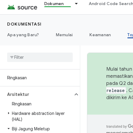
Dokumen
Android Code Searc
DOKUMENTASI
Apa yang Baru?
Memulai
Keamanan
To
Mulai tahun
memastikan 
Ringkasan
pada Q2 da
release
. 
Arsitektur
dikirim ke 
Ringkasan
Hardware abstraction layer
(HAL)
Biji Jagung Meletup