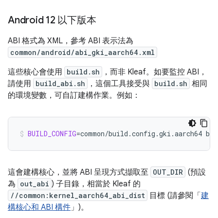
Android 12 以下版本
ABI 格式為 XML，參考 ABI 表示法為
common/android/abi_gki_aarch64.xml
這些核心會使用
build.sh
，而非 Kleaf。如要監控 ABI，
請使用
build_abi.sh
，這個工具接受與
build.sh
相同
的環境變數，可自訂建構作業。例如：
BUILD_CONFIG
=
common/build.config.gki.aarch64
bui
這會建構核心，並將 ABI 呈現方式擷取至
OUT_DIR
(預設
為
out_abi
) 子目錄，相當於 Kleaf 的
//common:kernel_aarch64_abi_dist
目標 (請參閱「
建
構核心和 ABI 構件
」)。