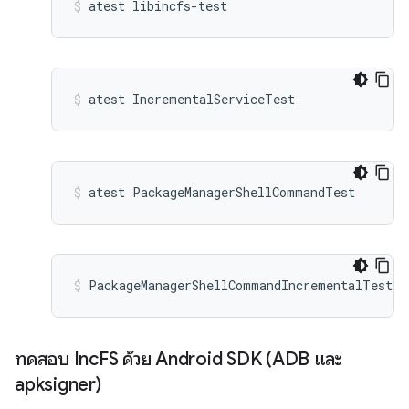
atest libincfs-test
atest IncrementalServiceTest
atest PackageManagerShellCommandTest
PackageManagerShellCommandIncrementalTest
ทดสอบ Inc
FS ด้วย Android SDK (ADB และ
apksigner)