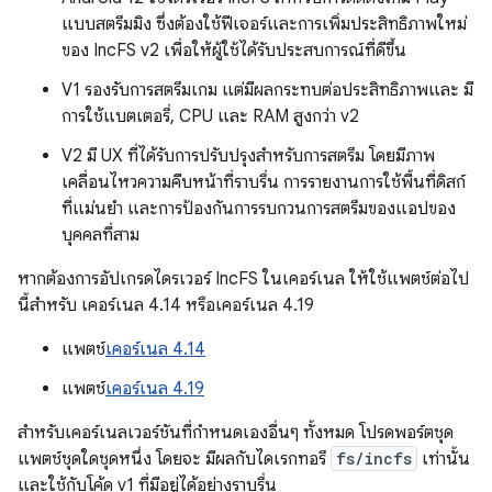
แบบสตรีมมิง ซึ่งต้องใช้ฟีเจอร์และการเพิ่มประสิทธิภาพใหม่
ของ IncFS v2 เพื่อให้ผู้ใช้ได้รับประสบการณ์ที่ดีขึ้น
V1 รองรับการสตรีมเกม แต่มีผลกระทบต่อประสิทธิภาพและ มี
การใช้แบตเตอรี่, CPU และ RAM สูงกว่า v2
V2 มี UX ที่ได้รับการปรับปรุงสำหรับการสตรีม โดยมีภาพ
เคลื่อนไหวความคืบหน้าที่ราบรื่น การรายงานการใช้พื้นที่ดิสก์
ที่แม่นยำ และการป้องกันการรบกวนการสตรีมของแอปของ
บุคคลที่สาม
หากต้องการอัปเกรดไดรเวอร์ IncFS ในเคอร์เนล ให้ใช้แพตช์ต่อไป
นี้สำหรับ เคอร์เนล 4.14 หรือเคอร์เนล 4.19
แพตช์
เคอร์เนล 4.14
แพตช์
เคอร์เนล 4.19
สำหรับเคอร์เนลเวอร์ชันที่กำหนดเองอื่นๆ ทั้งหมด โปรดพอร์ตชุด
แพตช์ชุดใดชุดหนึ่ง โดยจะ มีผลกับไดเรกทอรี
fs/incfs
เท่านั้น
และใช้กับโค้ด v1 ที่มีอยู่ได้อย่างราบรื่น