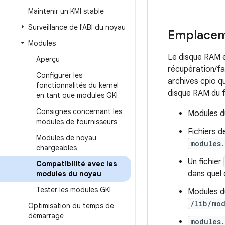
Maintenir un KMI stable
Surveillance de l'ABI du noyau
Emplacem
Modules
Le disque RAM e
Aperçu
récupération/fas
Configurer les
archives cpio q
fonctionnalités du kernel
disque RAM du f
en tant que modules GKI
Consignes concernant les
Modules d
modules de fournisseurs
Fichiers d
Modules de noyau
modules
chargeables
Un fichier
Compatibilité avec les
dans quel
modules du noyau
Tester les modules GKI
Modules du
/lib/mo
Optimisation du temps de
démarrage
modules