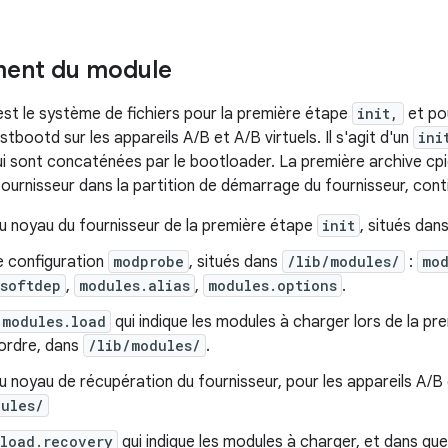
ent du module
st le système de fichiers pour la première étape
init,
et pou
tbootd sur les appareils A/B et A/B virtuels. Il s'agit d'un
ini
ui sont concaténées par le bootloader. La première archive cpi
ournisseur dans la partition de démarrage du fournisseur, cont
u noyau du fournisseur de la première étape
init
, situés dan
e configuration
modprobe
, situés dans
/lib/modules/
:
mo
.softdep
,
modules.alias
,
modules.options
.
modules.load
qui indique les modules à charger lors de la prem
 ordre, dans
/lib/modules/
.
 noyau de récupération du fournisseur, pour les appareils A/B 
dules/
.load.recovery
qui indique les modules à charger, et dans que