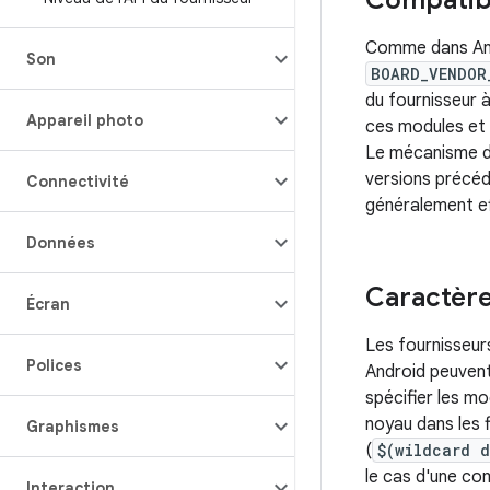
Compatibi
Comme dans Andr
Son
BOARD_VENDOR
du fournisseur 
Appareil photo
ces modules et 
Le mécanisme d
versions précéd
Connectivité
généralement ef
Données
Caractère
Écran
Les fournisseur
Polices
Android peuvent
spécifier les mo
noyau dans les f
Graphismes
(
$(wildcard 
le cas d'une co
Interaction