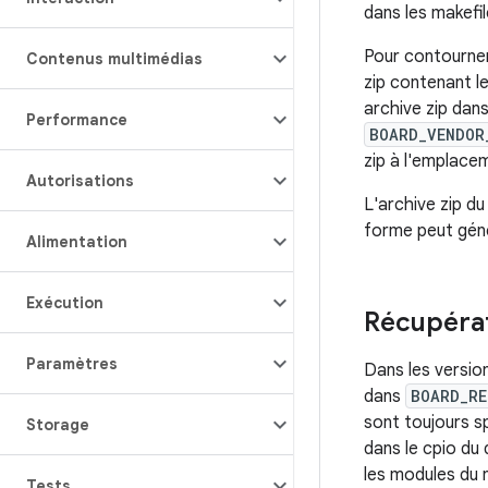
dans les makefi
Pour contourner
Contenus multimédias
zip contenant l
archive zip dan
Performance
BOARD_VENDOR
zip à l'emplace
Autorisations
L'archive zip d
forme peut géné
Alimentation
Exécution
Récupéra
Paramètres
Dans les versio
dans
BOARD_RE
sont toujours s
Storage
dans le cpio du
les modules du 
Tests