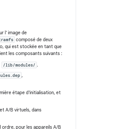
r l' image de
tramfs
composé de deux
o, qui est stockée en tant que
ient les composants suivants :
s
/lib/modules/
.
dules.dep
,
ière étape d'initialisation, et
et A/B virtuels, dans
l ordre, pour les appareils A/B