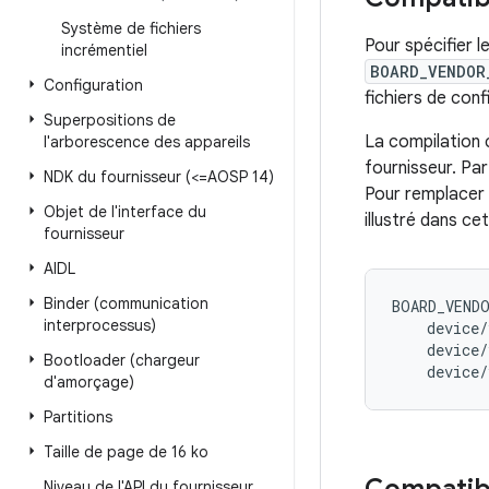
Système de fichiers
Pour spécifier l
incrémentiel
BOARD_VENDOR
Configuration
fichiers de con
Superpositions de
La compilation 
l'arborescence des appareils
fournisseur. Par
NDK du fournisseur (<=AOSP 14)
Pour remplacer l
Objet de l'interface du
illustré dans ce
fournisseur
AIDL
Binder (communication
BOARD_VEND
interprocessus)
device
/
device
/
Bootloader (chargeur
device
/
d'amorçage)
Partitions
Taille de page de 16 ko
Niveau de l'API du fournisseur