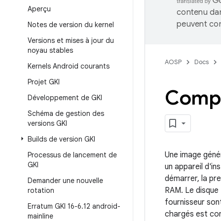
Aperçu
contenu dan
peuvent con
Notes de version du kernel
Versions et mises à jour du
noyau stables
AOSP
Docs
Kernels Android courants
Projet GKI
Compat
Développement de GKI
Schéma de gestion des
versions GKI
Builds de version GKI
Une image génér
Processus de lancement de
GKI
un appareil d'in
démarrer, la pr
Demander une nouvelle
RAM. Le disque 
rotation
fournisseur son
Erratum GKI 16-6
.
12 android-
chargés est con
mainline