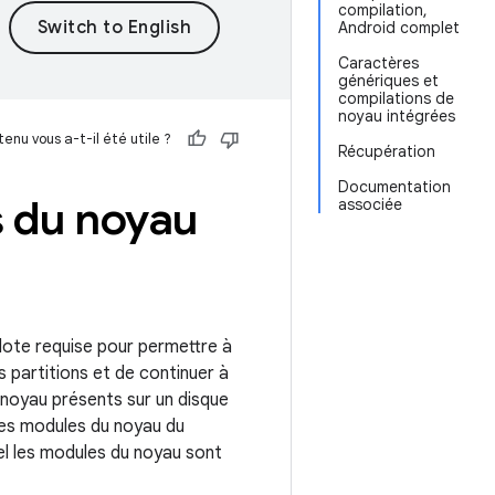
compilation,
Android complet
Caractères
génériques et
compilations de
noyau intégrées
enu vous a-t-il été utile ?
Récupération
Documentation
s du noyau
associée
ilote requise pour permettre à
es partitions et de continuer à
noyau présents sur un disque
Les modules du noyau du
el les modules du noyau sont