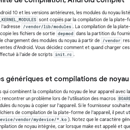
lité de compilation
,
Android complet
oid 10 et les versions antérieures, les modules du noyau list
_KERNEL_MODULES
sont copiés par la compilation de la plate-f
à l'adresse
/vendor/lib/modules
. La compilation de la pla
copie les fichiers de sortie
depmod
dans la partition du four
e chargement des modules du noyau à partir de
/vendor
res
entes d'Android. Vous décidez comment et quand charger ces 
fectué à l'aide de scripts
init.rc
.
s génériques et compilations de noyau
s qui combinent la compilation du noyau de leur appareil avec l
 rencontrer un problème lors de l'utilisation des macros
BOAR
dules du noyau à copier sur l'appareil. Si le fournisseur souhaite
ichiers de compilation de la plate-forme de l'appareil, il peut u
device/vendor/mydevice/*.ko
). Notez que le caractère gé
mpilation de noyau intégrée, car lorsque make est appelé et q