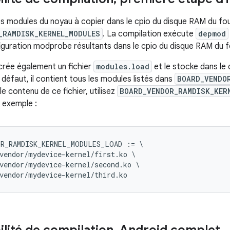
es modules du noyau à copier dans le cpio du disque RAM du four
_RAMDISK_KERNEL_MODULES
. La compilation exécute
depmod
figuration modprobe résultants dans le cpio du disque RAM du f
crée également un fichier
modules.load
et le stocke dans le
 défaut, il contient tous les modules listés dans
BOARD_VENDO
e contenu de ce fichier, utilisez
BOARD_VENDOR_RAMDISK_KER
t exemple :
OR_RAMDISK_KERNEL_MODULES_LOAD
:=
\
vendor
/
mydevice
-
kernel
/
first
.
ko
\
vendor
/
mydevice
-
kernel
/
second
.
ko
\
vendor
/
mydevice
-
kernel
/
third
.
ko