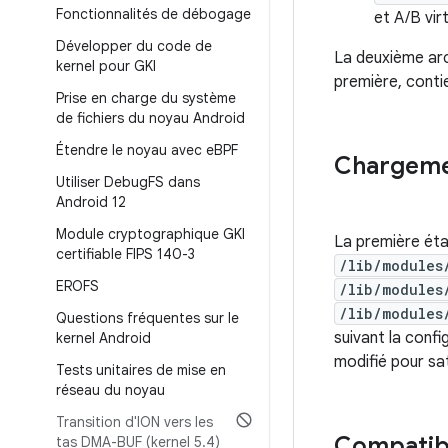
Fonctionnalités de débogage
et A/B vir
Développer du code de
La deuxième arc
kernel pour GKI
première, cont
Prise en charge du système
de fichiers du noyau Android
Étendre le noyau avec e
BPF
Chargemen
Utiliser Debug
FS dans
Android 12
Module cryptographique GKI
La première ét
certifiable FIPS 140-3
/lib/modules
EROFS
/lib/modules
/lib/modules
Questions fréquentes sur le
suivant la conf
kernel Android
modifié pour sa
Tests unitaires de mise en
réseau du noyau
Transition d'ION vers les
Compatibi
tas DMA-BUF (kernel 5
.
4)