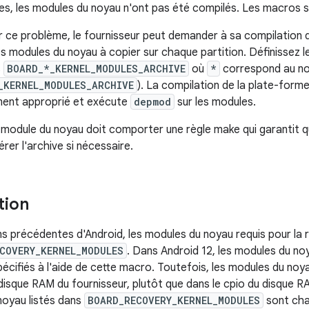
les, les modules du noyau n'ont pas été compilés. Les macros 
 ce problème, le fournisseur peut demander à sa compilation 
es modules du noyau à copier sur chaque partition. Définissez 
s
BOARD_*_KERNEL_MODULES_ARCHIVE
où
*
correspond au nom
_KERNEL_MODULES_ARCHIVE
). La compilation de la plate-forme
ment approprié et exécute
depmod
sur les modules.
u module du noyau doit comporter une règle make qui garantit qu
rer l'archive si nécessaire.
tion
ns précédentes d'Android, les modules du noyau requis pour la 
COVERY_KERNEL_MODULES
. Dans Android 12, les modules du no
pécifiés à l'aide de cette macro. Toutefois, les modules du no
 disque RAM du fournisseur, plutôt que dans le cpio du disque R
noyau listés dans
BOARD_RECOVERY_KERNEL_MODULES
sont cha