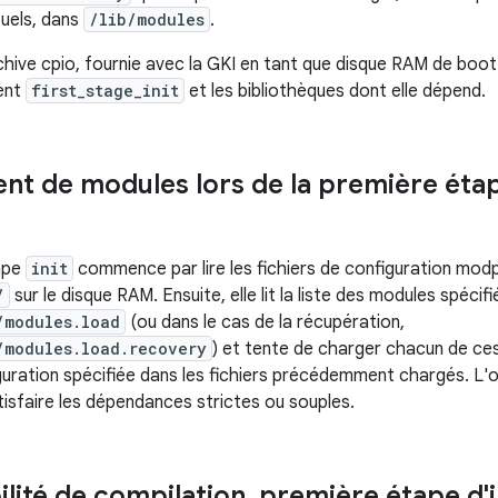
tuels, dans
/lib/modules
.
hive cpio, fournie avec la GKI en tant que disque RAM de boot.
ient
first_stage_init
et les bibliothèques dont elle dépend.
t de modules lors de la première étape 
ape
init
commence par lire les fichiers de configuration modp
/
sur le disque RAM. Ensuite, elle lit la liste des modules spécif
/modules.load
(ou dans le cas de la récupération,
/modules.load.recovery
) et tente de charger chacun de ces
iguration spécifiée dans les fichiers précédemment chargés. L
tisfaire les dépendances strictes ou souples.
lité de compilation
,
première étape d'in