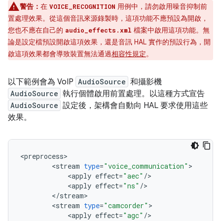
警告：
在
用例中，請勿啟用噪音抑制前
VOICE_RECOGNITION
置處理效果。從這個音訊來源錄製時，這項功能不應預設為開啟，
您也不應在自己的
檔案中啟用這項功能。無
audio_effects.xml
論是設定檔預設開啟這項效果，還是音訊 HAL 實作的預設行為，開
啟這項效果都會導致裝置無法通過
相容性規定
。
以下範例會為 VoIP
AudioSource
和攝影機
AudioSource
執行個體啟用前置處理。以這種方式宣告
AudioSource
設定後，架構會自動向 HAL 要求使用這些
效果。
<
preprocess
<
stream
type
=
"voice_communication"
<
apply
effect
=
"aec"
/
<
apply
effect
=
"ns"
/
<
/
stream
<
stream
type
=
"camcorder"
<
apply
effect
=
"agc"
/