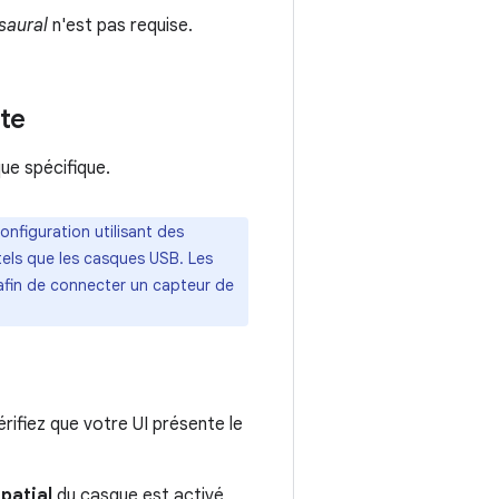
saural
n'est pas requise.
ête
ue spécifique.
configuration utilisant des
 tels que les casques USB. Les
 afin de connecter un capteur de
rifiez que votre UI présente le
patial
du casque est activé,