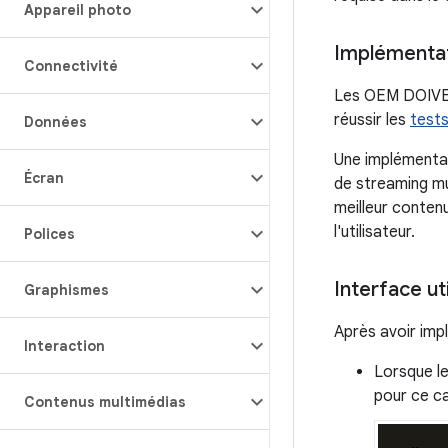
Appareil photo
Implémentat
Connectivité
Les OEM DOIVEN
réussir les
test
Données
Une implémentati
Écran
de streaming mu
meilleur conten
l'utilisateur.
Polices
Interface ut
Graphismes
Après avoir imp
Interaction
Lorsque le
pour ce c
Contenus multimédias