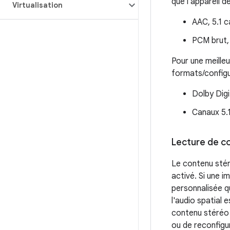
que l'appareil d
Virtualisation
AAC, 5.1 
PCM brut,
Pour une meille
formats/configu
Dolby Digi
Canaux 5.1.2
Lecture de c
Le contenu stéré
activé. Si une i
personnalisée qu
l'audio spatial 
contenu stéréo 
ou de reconfigur