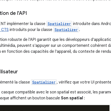
ion de l'API
T implémenter la classe
Spatializer
introduite dans Andro
s CTS
introduits pour la classe
Spatializer
.
on robuste de l'API garantit que les développeurs d'application
ltimédia, peuvent s'appuyer sur un comportement cohérent da
u en fonction des capacités de l'appareil, du contexte de rendu
ilisateur
lémenté la classe
Spatializer
, vérifiez que votre UI présen
 casque compatible avec le son spatial est associé, les param
asque affichent un bouton bascule
Son spatial
: