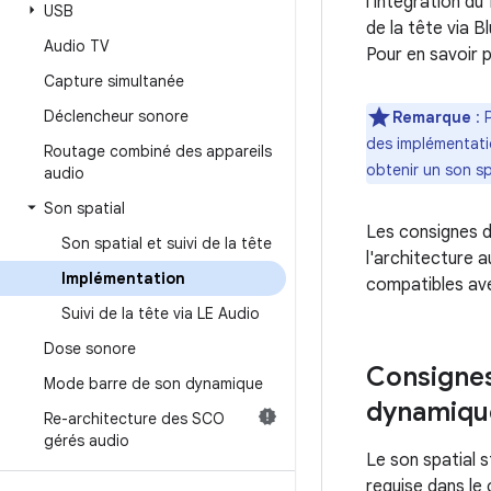
l'intégration d
USB
de la tête via B
Audio TV
Pour en savoir p
Capture simultanée
Déclencheur sonore
Remarque
: 
des implémentati
Routage combiné des appareils
obtenir un son sp
audio
Son spatial
Les consignes de
Son spatial et suivi de la tête
l'architecture 
Implémentation
compatibles ave
Suivi de la tête via LE Audio
Dose sonore
Consignes
Mode barre de son dynamique
dynamique
Re-architecture des SCO
gérés audio
Le son spatial s
requise dans le 