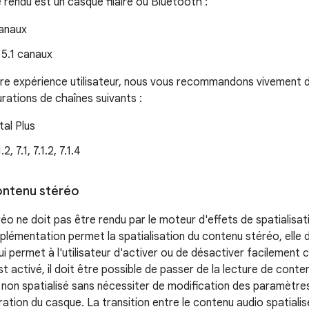
e rendu est un casque filaire ou Bluetooth :
canaux
 5.1 canaux
ure expérience utilisateur, nous vous recommandons vivement 
rations de chaînes suivants :
tal Plus
, 7.1, 7.1.2, 7.1.4
ontenu stéréo
o ne doit pas être rendu par le moteur d'effets de spatialisati
mplémentation permet la spatialisation du contenu stéréo, elle 
i permet à l'utilisateur d'activer ou de désactiver facilement 
est activé, il doit être possible de passer de la lecture de conte
non spatialisé sans nécessiter de modification des paramètres 
ation du casque. La transition entre le contenu audio spatialis