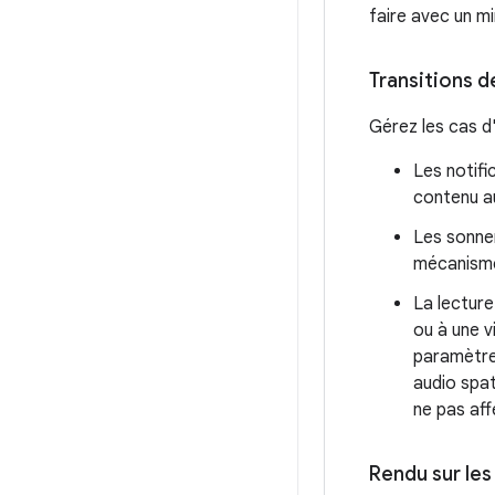
faire avec un m
Transitions d
Gérez les cas d'
Les notifi
contenu au
Les sonner
mécanisme 
La lecture
ou à une v
paramètres
audio spat
ne pas aff
Rendu sur les