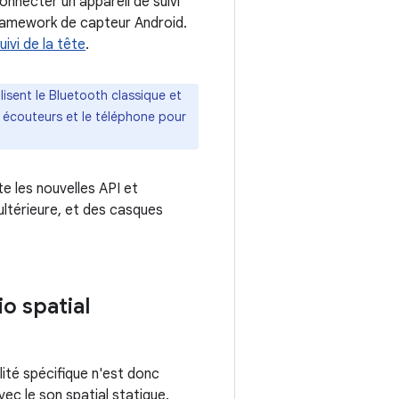
nnecter un appareil de suivi
 framework de capteur Android.
uivi de la tête
.
isent le Bluetooth classique et
 écouteurs et le téléphone pour
e les nouvelles API et
ultérieure, et des casques
o spatial
lité spécifique n'est donc
vec le son spatial statique.