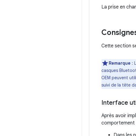
La prise en char
Consignes
Cette section s
Remarque
: 
casques Bluetooth
OEM peuvent util
suivi de la tête 
Interface ut
Après avoir imp
comportement s
Dans les p