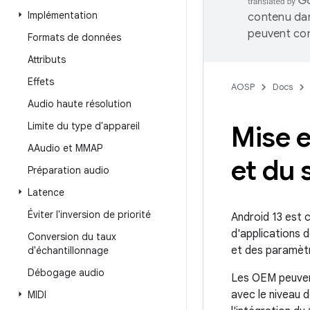
Implémentation
contenu dan
peuvent con
Formats de données
Attributs
Effets
AOSP
Docs
Audio haute résolution
Limite du type d'appareil
Mise 
AAudio et MMAP
et du 
Préparation audio
Latence
Éviter l'inversion de priorité
Android 13 est 
d'applications 
Conversion du taux
et des paramètr
d'échantillonnage
Débogage audio
Les OEM peuvent
avec le niveau d
MIDI