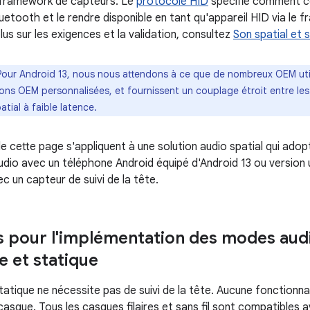
u framework de capteurs. Le
protocole HID
spécifie comment co
luetooth et le rendre disponible en tant qu'appareil HID via le
lus sur les exigences et la validation, consultez
Son spatial et s
Pour Android 13, nous nous attendons à ce que de nombreux OEM util
ons OEM personnalisées, et fournissent un couplage étroit entre les
atial à faible latence.
 cette page s'appliquent à une solution audio spatial qui adopt
audio avec un téléphone Android équipé d'Android 13 ou version 
c un capteur de suivi de la tête.
 pour l'implémentation des modes audi
 et statique
tatique ne nécessite pas de suivi de la tête. Aucune fonctionna
casque. Tous les casques filaires et sans fil sont compatibles a