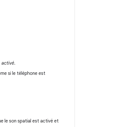
t
activé
.
ême si le téléphone est
e le son spatial est activé et