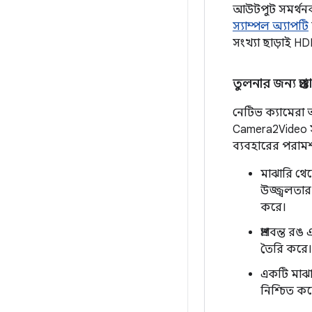
আউটপুট সমর্থনকা
স্যাম্পল অ্যাপটি
সংখ্যা ছাড়াই HD
তুলনার জন্য প্রস্ত
নেটিভ ক্যামেরা অ
Camera2Video স্
ব্যবহারের পরামর
মাঝারি থে
উজ্জ্বলতা
করে।
প্রাণবন্ত র
তৈরি করে। 
একটি মাঝার
নিশ্চিত কর