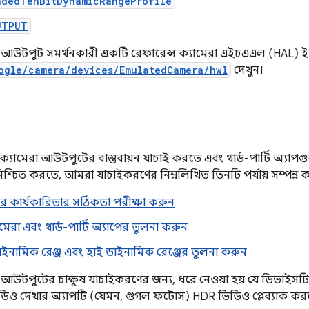
ndedTenBitDynamicRangeProfile
UTPUT
 আউটপুট সমর্থনকারী একটি রেফারেন্স ক্যামেরা এইচএএল (HAL) ইমপ
ogle/camera/devices/EmulatedCamera/hwl
দেখুন।
যামেরা আউটপুটের বাস্তবায়ন যাচাই করতে এবং থার্ড-পার্টি অ্যাপগ
শ্চিত করতে, আমরা যাচাইকরণের নিম্নলিখিত তিনটি পর্যায় সম্পন্ন ক
কার্যকারিতার সঠিকতা পরীক্ষা করুন
মেরা এবং থার্ড-পার্টি অ্যাপের তুলনা করুন
র্ড ডাইনামিক রেঞ্জ এবং হাই ডাইনামিক রেঞ্জের তুলনা করুন
 আউটপুটের চাক্ষুষ যাচাইকরণের জন্য, ধরে নেওয়া হয় যে ডিভাইসটি 
িডিও দেখার অ্যাপটি (যেমন, গুগল ফটোস) HDR ভিডিও প্লেব্যাক কর