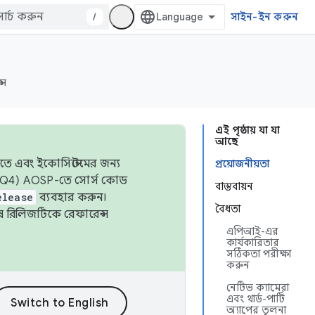
/
সাইন-ইন করুন
্স
এই পৃষ্ঠায় যা যা
আছে
তে এবং ইকোসিস্টেমের জন্য
প্রয়োজনীয়তা
 এবং Q4) AOSP-তে সোর্স কোড
বাস্তবায়ন
elease
ব্যবহার করুন।
বৈধতা
শেষ রিলিজটিকে রেফারেন্স
এপিআই-এর
কার্যকারিতার
সঠিকতা পরীক্ষা
করুন
নেটিভ ক্যামেরা
এবং থার্ড-পার্টি
অ্যাপের তুলনা