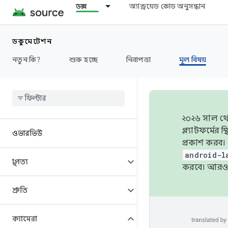
ডক্স
অ্যান্ড্রয়েড কোড অনুসন্ধান
ডকুমেন্টেশন
নতুন কি?
শুরু হচ্ছে
নিরাপত্তা
মূল বিষয়
২০২৬ সাল থেক
প্ল্যাটফর্মে
ওভারভিউ
প্রকাশ করব।
android-l
স্থাপত্য
করবে। আরও 
শ্রুতি
ক্যামেরা