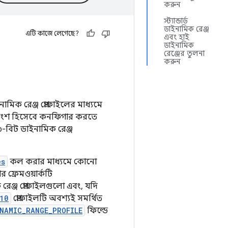
করুন
স্ট্যান্ডার্ড
ডাইনামিক রেঞ্জ
এটি কাজে লেগেছে?
এবং হাই
ডাইনামিক
রেঞ্জের তুলনা
করুন
নামিক রেঞ্জ প্রোফাইলের মাধ্যমে
ের অংশ হিসেবে কনফিগার করতে
-বিট ডাইনামিক রেঞ্জ
es
কল করার মাধ্যমে কোনো
 ফ্রেমওয়ার্কটি
 রেঞ্জ প্রোফাইলগুলো এবং, যদি
10
প্রোফাইলটি অবশ্যই সমর্থিত
NAMIC_RANGE_PROFILE
ফিল্ডে