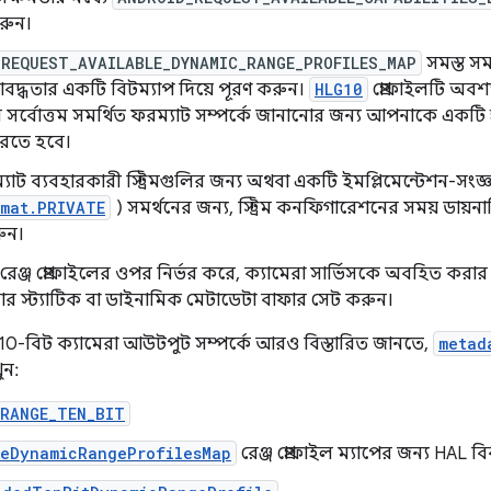
করুন।
_REQUEST_AVAILABLE_DYNAMIC_RANGE_PROFILES_MAP
সমস্ত সমর
াবদ্ধতার একটি বিটম্যাপ দিয়ে পূরণ করুন।
HLG10
প্রোফাইলটি অবশ্
দের সর্বোত্তম সমর্থিত ফরম্যাট সম্পর্কে জানানোর জন্য আপনাকে একটি প্
 করতে হবে।
যাট ব্যবহারকারী স্ট্রিমগুলির জন্য অথবা একটি ইমপ্লিমেন্টেশন-সংজ্ঞ
rmat.PRIVATE
) সমর্থনের জন্য, স্ট্রিম কনফিগারেশনের সময় ডায়নাম
ুন।
েঞ্জ প্রোফাইলের ওপর নির্ভর করে, ক্যামেরা সার্ভিসকে অবহিত করার 
র স্ট্যাটিক বা ডাইনামিক মেটাডেটা বাফার সেট করুন।
10-বিট ক্যামেরা আউটপুট সম্পর্কে আরও বিস্তারিত জানতে,
metad
ুন:
_RANGE_TEN_BIT
leDynamicRangeProfilesMap
রেঞ্জ প্রোফাইল ম্যাপের জন্য HAL ব