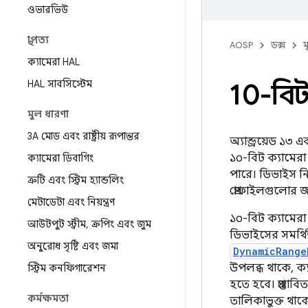
ওভারভিউ
স্থাপত্য
AOSP
ডক্স
ম
ক্যামেরা HAL
HAL সাবসিস্টেম
10-বিট
মুল ধারণা
3A মোড এবং রাষ্ট্রীয় রূপান্তর
অ্যান্ড্রয়েড ১৩
১০-বিট ক্যামেরা
ক্যামেরা ডিবাগিং
পারে। ডিভাইস নি
ত্রুটি এবং স্ট্রিম হ্যান্ডলিং
প্রোফাইলগুলোর 
মেটাডেটা এবং নিয়ন্ত্রণ
১০-বিট ক্যামেরা
আউটপুট স্ট্রীম
,
ক্রপিং এবং জুম
ডিভাইসের সমর্থি
অনুরোধ সৃষ্টি এবং জমা
DynamicRange
উপলব্ধ থাকে, ক্য
স্ট্রিম কনফিগারেশন
হতে হবে। প্রস্তাব
কর্মক্ষমতা
তালিকাভুক্ত থাক