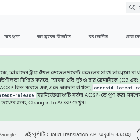
সামঞ্জস্য
অ্যান্ড্রয়েড ডিভাইস
স্বয়ংচালিত
রেফারেন
ে, আমাদের ট্রাঙ্ক স্টেবল ডেভেলপমেন্ট মডেলের সাথে সামঞ্জস্য রাখ
র স্থিতিশীলতা নিশ্চিত করতে, আমরা প্রতি দুই ও চার ত্রৈমাসিকে (Q2
 AOSP বিল্ড করতে এবং এতে অবদান রাখতে,
android-latest-r
atest-release
ম্যানিফেস্ট ব্রাঞ্চটি সর্বদা AOSP-তে পুশ করা সর্ব
তথ্যের জন্য,
Changes to AOSP
দেখুন।
এই পৃষ্ঠাটি
Cloud Translation API
অনুবাদ করেছে।