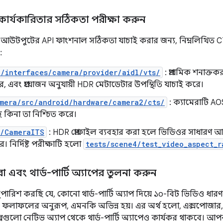
র্যকারিতার সঠিকতা পরীক্ষা করুন
 আউটপুটের API ফাংশনাল সঠিকতা যাচাই করার জন্য, নিম্নলিখিত CT
:
e/interfaces/camera/provider/aidl/vts/
: প্রাথমিক শনাক্ত
ে, এবং প্রয়োজন অনুযায়ী HDR মেটাডেটার উপস্থিতি যাচাই করে।
amera/src/android/hardware/camera2/cts/
: ক্যামেরাটি AO
কিনা তা নিশ্চিত করে।
s/CameraITS
: HDR প্রোফাইল ব্যবহার করা হলে ভিডিওর সাধারণ আচর
। নির্দিষ্ট পরীক্ষাটি হলো
tests/scene4/test_video_aspect_r
া এবং থার্ড-পার্টি অ্যাপের তুলনা করুন
ুপারিশ করছি যে, কোনো থার্ড-পার্টি অ্যাপ দিয়ে ১০-বিট ভিডিও 
ের ফলাফলের অনুরূপ, এমনকি অভিন্ন হয়। এর অর্থ হলো, এক্সপোজার
্পগুলো নেটিভ অ্যাপ থেকে থার্ড-পার্টি অ্যাপেও কার্যকর থাকবে। আ