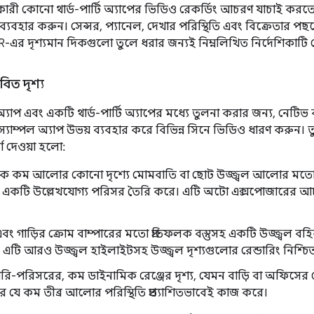
রী কোনো থার্ড-পার্টি অ্যাপের ভিডিও রেকর্ডিং আচরণ যাচাই করতে
ব্যবহার করুন। সেন্সর, প্যানেল, দেখার পরিস্থিতি এবং বিক্রেতার পছন্দে
R-এর দৃশ্যমান দিকগুলো তুলে ধরার জন্যই নিম্নলিখিত নির্দেশিকাটি দ
াবিত দৃশ্য
্যাপ এবং একটি থার্ড-পার্টি অ্যাপের মধ্যে তুলনা করার জন্য, নেটিভ 
যাম্পল অ্যাপ উভয় ব্যবহার করে বিভিন্ন সিনে ভিডিও ধারণ করুন। 
্শ দেওয়া হলো:
কে কম আলোর কোনো দৃশ্যে মোমবাতি বা ছোট উজ্জ্বল আলোর মতো কো
র একটি উল্লেখযোগ্য পরিসর তৈরি করে। এটি অটো এক্সপোজারের আচ
ঙ এবং গাড়ির ক্রোম বাম্পারের মতো প্রতিফলক বস্তুসহ একটি উজ্জ্বল বহি
এটি আরও উজ্জ্বল হাইলাইটসহ উজ্জ্বল দৃশ্যগুলোর রেন্ডারিং নিশ্চ
ি-পরিসরের, কম ডাইনামিক রেঞ্জের দৃশ্য, যেমন বাড়ি বা অফিসের ভ
ে যে কম তীব্র আলোর পরিস্থিতি প্রত্যাশিতভাবেই কাজ করে।