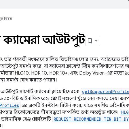
ূল বিষয়
 ক্যামেরা আউটপুট
 এবং তার পরবর্তী সংস্করণে চালিত ডিভাইসগুলোর জন্য, অ্যান্ড্রয়েড ডাই
 আউটপুট সমর্থন করে, যা ক্যামেরা ক্লায়েন্ট স্ট্রিম কনফিগারেশন
র্মাতারা HLG10, HDR 10, HDR 10+, এবং Dolby Vision-এর মতো ১০
জন্য সমর্থন যোগ করতে পারেন।
 আউটপুট সাপোর্ট ক্যামেরা ক্লায়েন্টদেরকে
getSupportedProfil
ত ১০-বিট ডাইনামিক রেঞ্জ প্রোফাইলগুলো খুঁজে বের করতে দেয়। এরপর
Profiles
এর একটি ইনস্ট্যান্স রিটার্ন করে, যাতে সমর্থিত ডাইনামিক
াপচার রিকোয়েস্টের সীমাবদ্ধতা সম্পর্কিত তথ্য অন্তর্ভুক্ত থাকে।
HLG
িত ডাইনামিক রেঞ্জ প্রোফাইলটি
REQUEST_RECOMMENDED_TEN_BIT_DY
ে।