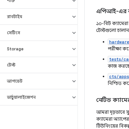
শক্তি
এপিআই-এর কা
রানটাইম
১০-বিট ক্যামেরা
টেস্টগুলো চালান
সেটিংস
hardwar
পরীক্ষা কর
Storage
tests/c
টেস্ট
কাজ করছে 
cts/app
আপডেট
নিশ্চিত করে
ভার্চুয়ালাইজেশন
নেটিভ ক্যামের
আমরা দৃঢ়ভাবে স
ক্যামেরা অ্যাপ
টিউনিংয়ের বিকল