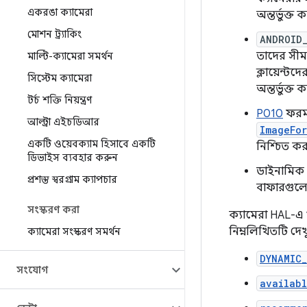
একরঙা ক্যামেরা
অন্তর্ভুক্ত 
মোশন ট্র্যাকিং
ANDROID
তাদের সীম
মাল্টি-ক্যামেরা সমর্থন
ক্লায়েন্ট
সিস্টেম ক্যামেরা
অন্তর্ভুক্ত
টর্চ শক্তি নিয়ন্ত্রণ
P010
ফরম্
আল্ট্রা এইচডিআর
ImageFo
একটি ওয়েবক্যাম হিসাবে একটি
নিশ্চিত কর
ডিভাইস ব্যবহার করুন
ডাইনামিক র
প্রশস্ত স্বরগ্রাম ক্যাপচার
বাফারগুলো
সংস্করণ করা
ক্যামেরা HAL-এ 
নিম্নলিখিতটি দেখ
ক্যামেরা সংস্করণ সমর্থন
DYNAMIC
সংযোগ
availab