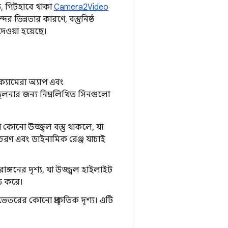
, গিটহাবে থাকা
Camera2Video
র ভিন্নতার কারণে, বস্তুনিষ্ঠ
েওয়া হয়েছে।
ক্যামেরা অ্যাপ এবং
তুলনার জন্য নিম্নলিখিত সিনগুলো
নো উজ্জ্বল বস্তু থাকলে, যা
রণ এবং ডাইনামিক রেঞ্জ যাচাই
রাঙ্গনের দৃশ্য, যা উজ্জ্বল হাইলাইট
িত করে।
েতরের কোনো প্রাকৃতিক দৃশ্য। এটি