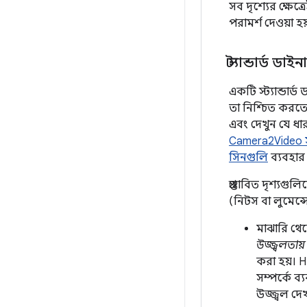
সব দৃশ্যের ক্ষে
পরামর্শ দেওয়া 
স্ট্যান্ডার্ড
একটি স্ট্যান্ডার
তা নিশ্চিত করত
এবং দেখুন যে ধ
Camera2Video স্
সিনগুলি
ব্যবহার
প্রস্তাবিত দৃশ্য
(নিটস বা লুমেন্স
মাঝারি থে
উজ্জ্বলতায়
করা হয়। H
সম্পর্কে 
উজ্জ্বল দে