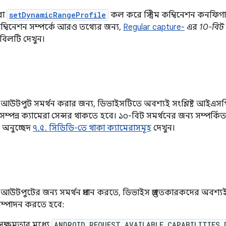
টরা
setDynamicRangeProfile
কল করে স্ট্রিম কম্বিনেশন কনফিগ
কম্বিনেশন সম্পর্কে আরও তথ্যের জন্য,
Regular capture-
এর
10-বিট 
বিলটি দেখুন।
া আউটপুট সমর্থন করার জন্য, ডিভাইসটিতে অবশ্যই সংশ্লিষ্ট আইএস
ম্পন্ন ক্যামেরা সেন্সর থাকতে হবে। ১০-বিট সমর্থনের জন্য সম্পর্কিত স
, অনুচ্ছেদ
৭.৫. সিডিডি-তে থাকা ক্যামেরাসমূহ
দেখুন।
 আউটপুটের জন্য সমর্থন প্রদান করতে, ডিভাইস প্রস্তুতকারকদের অবশ্য
 সম্পাদন করতে হবে:
সক্ষমতার মধ্যে
ANDROID_REQUEST_AVAILABLE_CAPABILITIES_