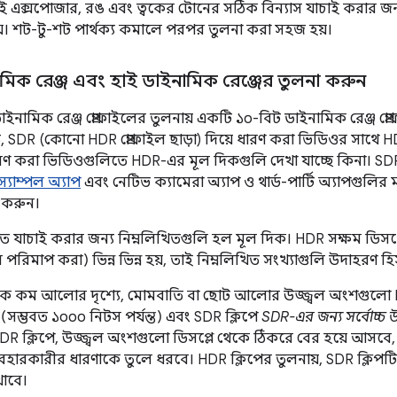
ত্রেই এক্সপোজার, রঙ এবং ত্বকের টোনের সঠিক বিন্যাস যাচাই করার জন
হয়। শট-টু-শট পার্থক্য কমালে পরপর তুলনা করা সহজ হয়।
 ডাইনামিক রেঞ্জ এবং হাই ডাইনামিক রেঞ্জের তুলনা করুন
্ড ডাইনামিক রেঞ্জ প্রোফাইলের তুলনায় একটি ১০-বিট ডাইনামিক রেঞ্জ প
ে, SDR (কোনো HDR প্রোফাইল ছাড়া) দিয়ে ধারণ করা ভিডিওর সাথে
ারণ করা ভিডিওগুলিতে HDR-এর মূল দিকগুলি দেখা যাচ্ছে কিনা। SD
যাম্পল অ্যাপ
এবং নেটিভ ক্যামেরা অ্যাপ ও থার্ড-পার্টি অ্যাপগুলির
 করুন।
গুলিতে যাচাই করার জন্য নিম্নলিখিতগুলি হল মূল দিক। HDR সক্ষম ডিসপ্ল
ে পরিমাপ করা) ভিন্ন ভিন্ন হয়, তাই নিম্নলিখিত সংখ্যাগুলি উদাহরণ হি
কে কম আলোর দৃশ্যে, মোমবাতি বা ছোট আলোর উজ্জ্বল অংশগুলো 
(সম্ভবত ১০০০ নিটস পর্যন্ত) এবং SDR ক্লিপে
SDR-এর জন্য সর্বোচ্চ উ
DR ক্লিপে, উজ্জ্বল অংশগুলো ডিসপ্লে থেকে ঠিকরে বের হয়ে আসবে, যা 
ব্যবহারকারীর ধারণাকে তুলে ধরবে। HDR ক্লিপের তুলনায়, SDR ক্লি
খাবে।