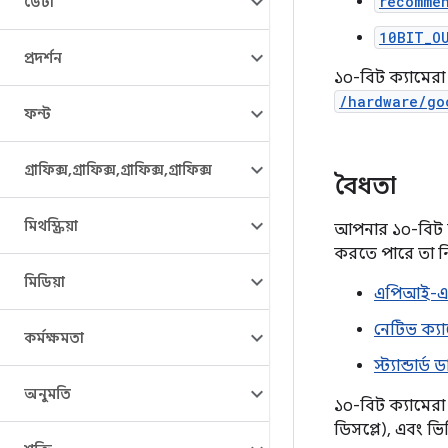
recomme
ডেটা
10BIT_O
প্রদর্শন
১০-বিট ক্যামেরা
/hardware/go
ফন্ট
গ্রাফিক্স
,
গ্রাফিক্স
,
গ্রাফিক্স
,
গ্রাফিক্স
বৈধতা
মিথস্ক্রিয়া
আপনার ১০-বিট ক্
করতে পারে তা নি
মিডিয়া
এপিআই-এর 
নেটিভ ক্যা
কর্মক্ষমতা
স্ট্যান্ডা
অনুমতি
১০-বিট ক্যামেরা
ডিসপ্লে), এবং ভ