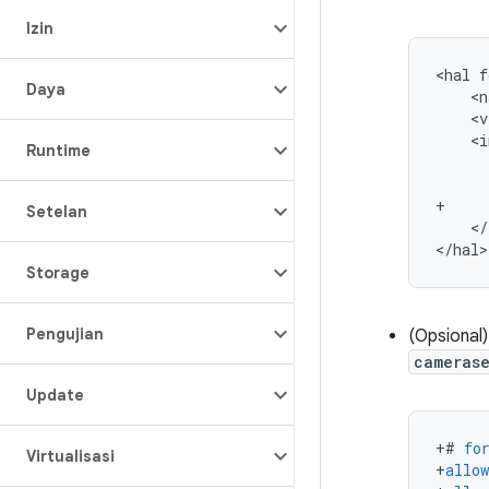
Izin
<
hal
f
Daya
<
n
<
v
<
i
Runtime
+
Setelan
<
/
<
/
hal
Storage
Pengujian
(Opsional
cameras
Update
+
#
fo
Virtualisasi
+
allow