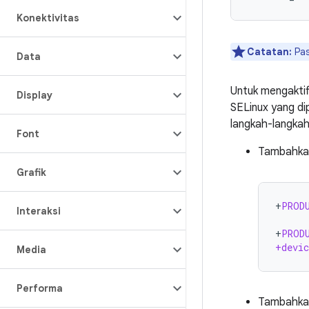
Konektivitas
Catatan:
Pas
Data
Untuk mengaktif
Display
SELinux yang di
langkah-langkah
Font
Tambahkan 
Grafik
+
PROD
Interaksi
+
PROD
+devic
Media
Performa
Tambahkan