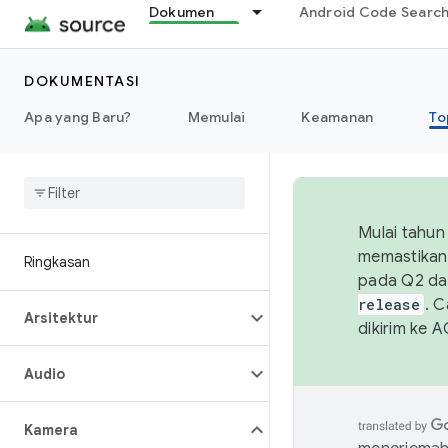
Dokumen
Android Code Searc
DOKUMENTASI
Apa yang Baru?
Memulai
Keamanan
To
Mulai tahun
memastikan 
Ringkasan
pada Q2 da
release
. 
Arsitektur
dikirim ke 
Audio
Kamera