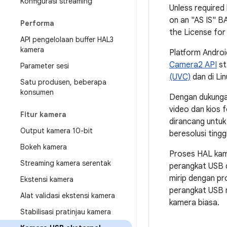
Konfigurasi streaming
Unless required 
on an "AS IS" 
Performa
the License for
API pengelolaan buffer HAL3
kamera
Platform Andro
Camera2 API
st
Parameter sesi
(UVC)
dan di Lin
Satu produsen
,
beberapa
konsumen
Dengan dukunga
video dan kios 
Fitur kamera
dirancang untu
Output kamera 10-bit
beresolusi tingg
Bokeh kamera
Proses HAL kam
Streaming kamera serentak
perangkat USB d
mirip dengan pr
Ekstensi kamera
perangkat USB m
Alat validasi ekstensi kamera
kamera biasa.
Stabilisasi pratinjau kamera