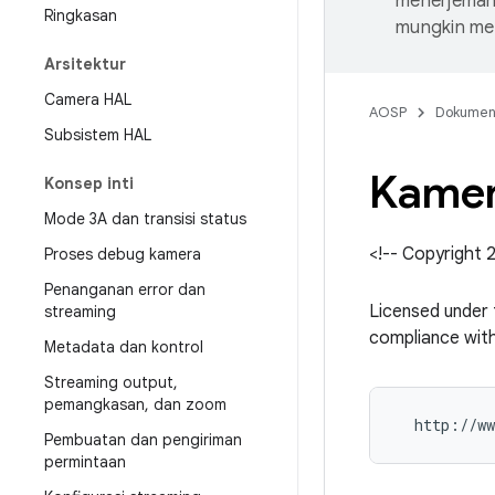
menerjemahk
Ringkasan
mungkin me
Arsitektur
Camera HAL
AOSP
Dokume
Subsistem HAL
Kamer
Konsep inti
Mode 3A dan transisi status
<!-- Copyright
Proses debug kamera
Penanganan error dan
Licensed under 
streaming
compliance with
Metadata dan kontrol
Streaming output
,
pemangkasan
,
dan zoom
Pembuatan dan pengiriman
permintaan