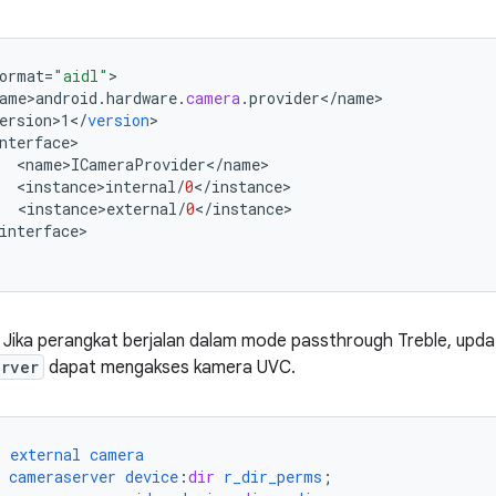
ormat
=
"aidl"
ame>android
.
hardware
.
camera
.
provider
<
/
name
ersion>1
<
/
version
nterface
<
name>ICameraProvider
<
/
name
<
instance>internal
/
0
<
/
instance
<
instance>external
/
0
<
/
instance
interface
>

) Jika perangkat berjalan dalam mode passthrough Treble, upd
erver
dapat mengakses kamera UVC.
r
external
camera
cameraserver
device
:
dir
r_dir_perms
;