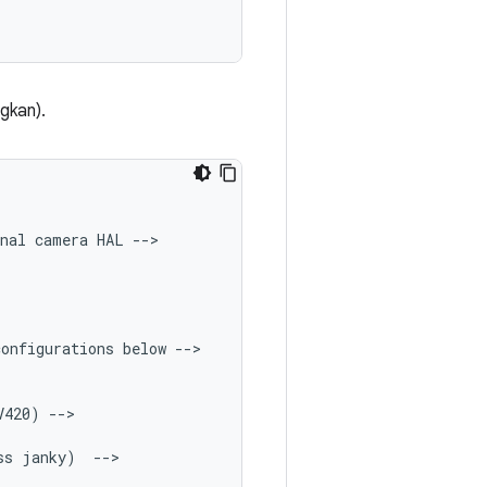
ngkan).
nal
camera
HAL
--
configurations
below
--
V420
)
--
ss
janky
)
--