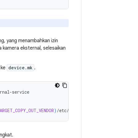
ing, yang menambahkan izin
a kamera eksternal, selesaikan
l ke
device.mk
.
rnal-service

ARGET_COPY_OUT_VENDOR
)
/
etc
/
external_camera_config
.
xml
ngkat.