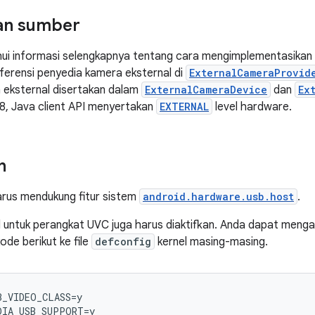
an sumber
ui informasi selengkapnya tentang cara mengimplementasikan 
ferensi penyedia kamera eksternal di
ExternalCameraProvid
 eksternal disertakan dalam
ExternalCameraDevice
dan
Ex
 28, Java client API menyertakan
EXTERNAL
level hardware.
n
arus mendukung fitur sistem
android.hardware.usb.host
.
 untuk perangkat UVC juga harus diaktifkan. Anda dapat meng
de berikut ke file
defconfig
kernel masing-masing.
_VIDEO_CLASS=y
