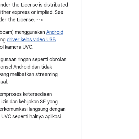
under the License is distributed
er express or implied. See
der the License. -->
webcam) menggunakan
Android
ung
driver kelas video USB
ol kamera UVC.
unaan ringan seperti obrolan
ponsel Android dan tidak
yang melibatkan streaming
ual.
memproses ketersediaan
izin dan kebijakan SE yang
erkomunikasi langsung dengan
VC seperti halnya aplikasi