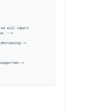
row
will
report
ue
.
--
decreasing
--
supported
--