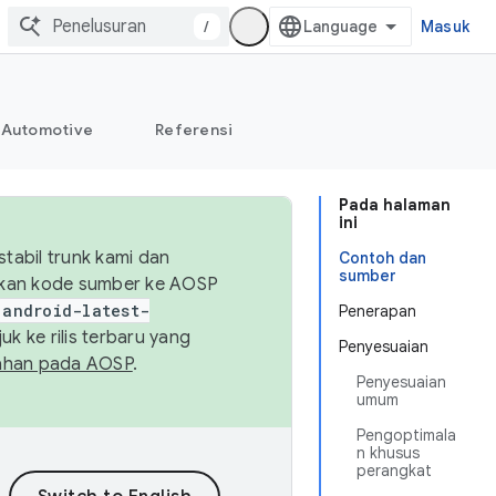
/
Masuk
Automotive
Referensi
Pada halaman
ini
abil trunk kami dan
Contoh dan
sumber
sikan kode sumber ke AOSP
android-latest-
Penerapan
uk ke rilis terbaru yang
Penyesuaian
ahan pada AOSP
.
Penyesuaian
umum
Pengoptimala
n khusus
perangkat