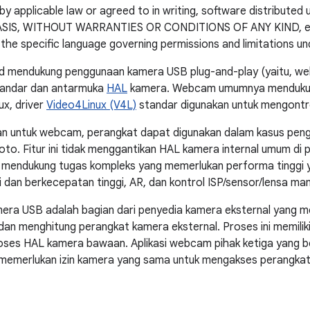
by applicable law or agreed to in writing, software distributed 
BASIS, WITHOUT WARRANTIES OR CONDITIONS OF ANY KIND, eith
 the specific language governing permissions and limitations un
id mendukung penggunaan kamera USB plug-and-play (yaitu, 
andar dan antarmuka
HAL
kamera. Webcam umumnya menduk
ux, driver
Video4Linux (V4L)
standar digunakan untuk mengontr
n untuk webcam, perangkat dapat digunakan dalam kasus pengg
foto. Fitur ini tidak menggantikan HAL kamera internal umum di 
k mendukung tugas kompleks yang memerlukan performa tinggi 
i dan berkecepatan tinggi, AR, dan kontrol ISP/sensor/lensa man
era USB adalah bagian dari penyedia kamera eksternal yang 
an menghitung perangkat kamera eksternal. Proses ini memiliki 
oses HAL kamera bawaan. Aplikasi webcam pihak ketiga yang b
emerlukan izin kamera yang sama untuk mengakses perangkat U