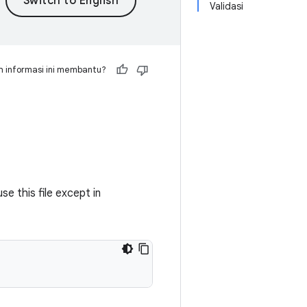
Validasi
 informasi ini membantu?
e this file except in