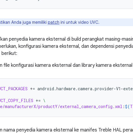
tikan Anda juga memiliki
patch
ini untuk video UVC.
kan penyedia kamera eksternal di build perangkat masing-mas
perlukan, konfigurasi kamera eksternal, dan dependensi penyedi
 berikut:
file konfigurasi kamera eksternal dan library kamera eksterna
UCT_PACKAGES
+=
android.hardware.camera.provider-V1-exte
UCT_COPY_FILES
+=
\
e/manufacturerX/productY/external_camera_config.xml
:
$(
T
 nama penyedia kamera eksternal ke manifes Treble HAL pera