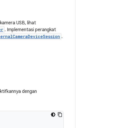
kamera USB, lihat
er
. Implementasi perangkat
ternalCameraDeviceSession
.
aktifkannya dengan