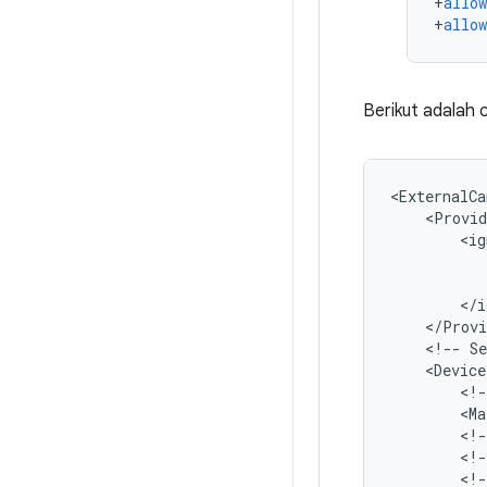
+
allow
+
allow
Berikut adalah
<
ExternalCa
<
Provid
<
ig
<
/
i
<
/
Provi
<
!--
Se
<
Device
<
!-
<
Ma
<
!-
<
!-
<
!-