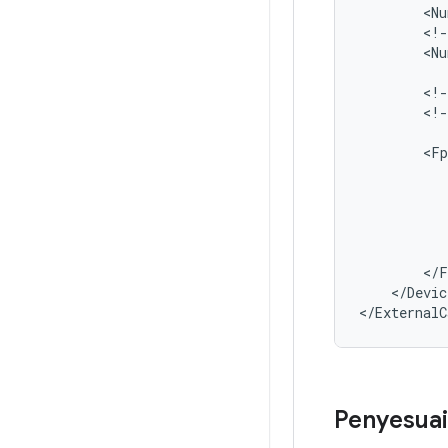
<
Nu
<
!-
<
Nu
<
!-
<
!-
<
Fp
<
/
F
<
/
Devic
<
/
ExternalC
Penyesua