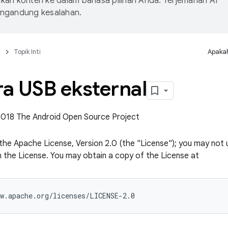
an konten ke dalam bahasa pilihan Anda. Terjemahan AI
ngandung kesalahan.
n
Topik Inti
Apakah
a USB eksternal
 2018 The Android Open Source Project
the Apache License, Version 2.0 (the "License"); you may not us
 the License. You may obtain a copy of the License at