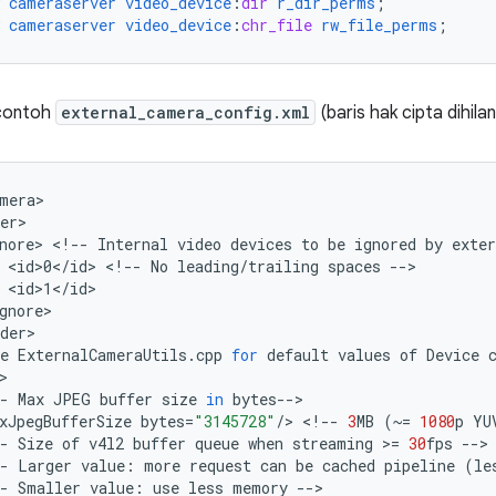
cameraserver
video_device
:
dir
r_dir_perms
;
cameraserver
video_device
:
chr_file
rw_file_perms
;
 contoh
external_camera_config.xml
(baris hak cipta dihila
mera
er
nore
>
<
!--
Internal
video
devices
to
be
ignored
by
exter
<
id>0
<
/
id
>
<
!--
No
leading
/
trailing
spaces
--
<
id>1
<
/
id
gnore
der
e
ExternalCameraUtils
.
cpp
for
default
values
of
Device
-
Max
JPEG
buffer
size
in
bytes
--
xJpegBufferSize
bytes
=
"3145728"
/
>
<
!--
3
MB
(
~=
1080
p
YU
-
Size
of
v4l2
buffer
queue
when
streaming
>
=
30
fps
--
-
Larger
value
:
more
request
can
be
cached
pipeline
(
le
-
Smaller
value
:
use
less
memory
--