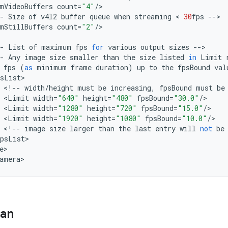
mVideoBuffers
count
=
"4"
/
-
Size
of
v4l2
buffer
queue
when
streaming
 < 
30
fps
--
mStillBuffers
count
=
"2"
/
>

-
List
of
maximum
fps
for
various
output
sizes
--
-
Any
image
size
smaller
than
the
size
listed
in
Limit
fps
(
as
minimum
frame
duration
)
up
to
the
fpsBound
val
sList
<
!--
width
/
height
must
be
increasing
,
fpsBound
must
be
<
Limit
width
=
"640"
height
=
"480"
fpsBound
=
"30.0"
/
<
Limit
width
=
"1280"
height
=
"720"
fpsBound
=
"15.0"
/
<
Limit
width
=
"1920"
height
=
"1080"
fpsBound
=
"10.0"
/
<
!--
image
size
larger
than
the
last
entry
will
not
be
psList
e
>

amera
>
ian