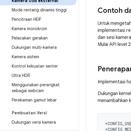
Kamera USB eksternal
Contoh d
Mode rentang dinamis tinggi
Pencitraan HEIF
Untuk mengetah
Kamera monokrom
implementasi re
dan sesi kamera
Pelacakan gerakan
Mulai API level
Dukungan multi-kamera
Kamera sistem
Kontrol kekuatan senter
Penerapa
Ultra HDR
Implementasi h
Menggunakan perangkat
sebagai webcam
Dukungan kernel
Perekaman gamut lebar
menambahkan ko
Pembuatan Versi
Dukungan versi kamera
+CONFIG_USB