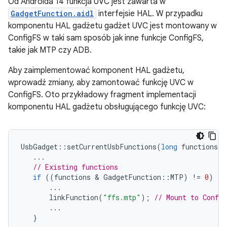
Od Androida 14 funkcja UVC jest zawarta w
GadgetFunction.aidl
interfejsie HAL. W przypadku
komponentu HAL gadżetu gadżet UVC jest montowany w
ConfigFS w taki sam sposób jak inne funkcje ConfigFS,
takie jak MTP czy ADB.
Aby zaimplementować komponent HAL gadżetu,
wprowadź zmiany, aby zamontować funkcję UVC w
ConfigFS. Oto przykładowy fragment implementacji
komponentu HAL gadżetu obsługującego funkcję UVC:
UsbGadget
::
setCurrentUsbFunctions
(
long
functions
)
...
// Existing functions
if
((
functions
 & 
GadgetFunction
::
MTP
)
!=
0
)
{
...
linkFunction
(
"ffs.mtp"
);
// Mount to Confi
...
}