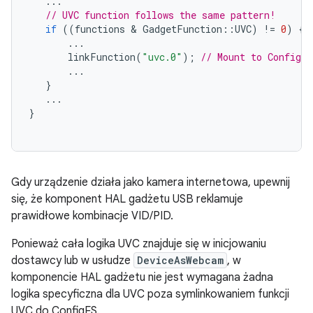
...
// UVC function follows the same pattern!
if
((
functions
 & 
GadgetFunction
::
UVC
)
!=
0
)
{
...
linkFunction
(
"uvc.0"
);
// Mount to ConfigFS
...
}
...
}
Gdy urządzenie działa jako kamera internetowa, upewnij
się, że komponent HAL gadżetu USB reklamuje
prawidłowe kombinacje VID/PID.
Ponieważ cała logika UVC znajduje się w inicjowaniu
dostawcy lub w usłudze
DeviceAsWebcam
, w
komponencie HAL gadżetu nie jest wymagana żadna
logika specyficzna dla UVC poza symlinkowaniem funkcji
UVC do ConfigFS.