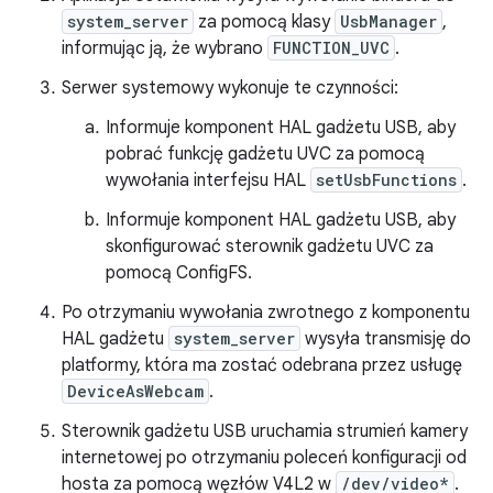
system_server
za pomocą klasy
UsbManager
,
informując ją, że wybrano
FUNCTION_UVC
.
Serwer systemowy wykonuje te czynności:
Informuje komponent HAL gadżetu USB, aby
pobrać funkcję gadżetu UVC za pomocą
wywołania interfejsu HAL
setUsbFunctions
.
Informuje komponent HAL gadżetu USB, aby
skonfigurować sterownik gadżetu UVC za
pomocą ConfigFS.
Po otrzymaniu wywołania zwrotnego z komponentu
HAL gadżetu
system_server
wysyła transmisję do
platformy, która ma zostać odebrana przez usługę
DeviceAsWebcam
.
Sterownik gadżetu USB uruchamia strumień kamery
internetowej po otrzymaniu poleceń konfiguracji od
hosta za pomocą węzłów V4L2 w
/dev/video*
.