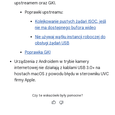
upstreamem oraz GKI.
Poprawki upstreamu:
Kolejkowanie pustych żądań ISOC, jeśli
nie ma dostępnego bufora wideo
Nie używaj wątku instancji roboczej do
obsługi żądań USB
Poprawka GKI
Urządzenia z Androidem w trybie kamery
internetowej nie działają z kablami USB 3.0+ na
hostach macOS z powodu błędu w sterowniku UVC
firmy Apple.
Czy te wskazówki były pomocne?