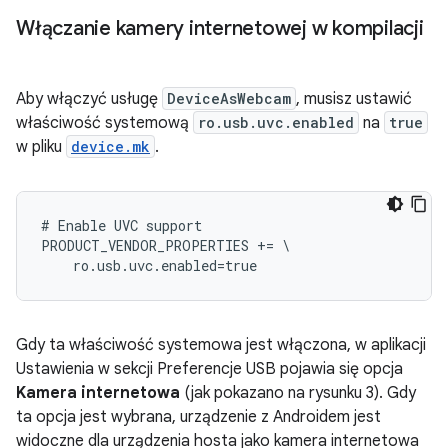
Włączanie kamery internetowej w kompilacji
Aby włączyć usługę
DeviceAsWebcam
, musisz ustawić
właściwość systemową
ro.usb.uvc.enabled
na
true
w pliku
device.mk
.
#
Enable
UVC
support
PRODUCT_VENDOR_PROPERTIES
+=
\
ro
.
usb
.
uvc
.
enabled
=
true
Gdy ta właściwość systemowa jest włączona, w aplikacji
Ustawienia w sekcji Preferencje USB pojawia się opcja
Kamera internetowa
(jak pokazano na rysunku 3). Gdy
ta opcja jest wybrana, urządzenie z Androidem jest
widoczne dla urządzenia hosta jako kamera internetowa