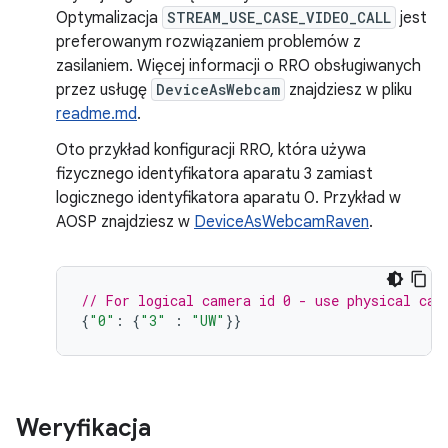
Optymalizacja
STREAM_USE_CASE_VIDEO_CALL
jest
preferowanym rozwiązaniem problemów z
zasilaniem. Więcej informacji o RRO obsługiwanych
przez usługę
DeviceAsWebcam
znajdziesz w pliku
readme.md
.
Oto przykład konfiguracji RRO, która używa
fizycznego identyfikatora aparatu 3 zamiast
logicznego identyfikatora aparatu 0. Przykład w
AOSP znajdziesz w
DeviceAsWebcamRaven
.
// For logical camera id 0 - use physical cam
{
"0"
:
{
"3"
:
"UW"
}}
Weryfikacja