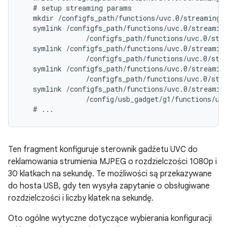
   # setup streaming params

   mkdir /configfs_path/functions/uvc.0/streaming/h
   symlink /configfs_path/functions/uvc.0/streaming
                /configfs_path/functions/uvc.0/stre
   symlink /configfs_path/functions/uvc.0/streaming
                /configfs_path/functions/uvc.0/stre
   symlink /configfs_path/functions/uvc.0/streaming
                /configfs_path/functions/uvc.0/stre
   symlink /configfs_path/functions/uvc.0/streaming
                /config/usb_gadget/g1/functions/uvc
Ten fragment konfiguruje sterownik gadżetu UVC do
reklamowania strumienia MJPEG o rozdzielczości 1080p i
30 klatkach na sekundę. Te możliwości są przekazywane
do hosta USB, gdy ten wysyła zapytanie o obsługiwane
rozdzielczości i liczby klatek na sekundę.
Oto ogólne wytyczne dotyczące wybierania konfiguracji