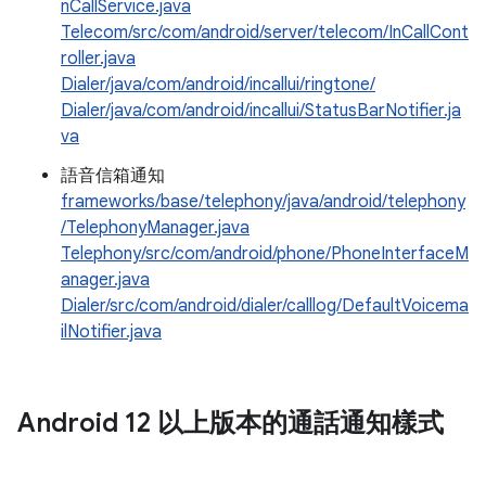
nCallService.java
Telecom/src/com/android/server/telecom/InCallCont
roller.java
Dialer/java/com/android/incallui/ringtone/
Dialer/java/com/android/incallui/StatusBarNotifier.ja
va
語音信箱通知
frameworks/base/telephony/java/android/telephony
/TelephonyManager.java
Telephony/src/com/android/phone/PhoneInterfaceM
anager.java
Dialer/src/com/android/dialer/calllog/DefaultVoicema
ilNotifier.java
Android 12 以上版本的通話通知樣式