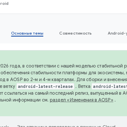
roid
Основные темы
Совместимость
Android-
2026 года, в соответствии с нашей моделью стабильной
я обеспечения стабильности платформы для экосистемы,
од в AOSP во 2-м и 4-м кварталах. Для сборки и внесени
е ветку
android-latest-release
. Ветка
android-lates
ет ссылаться на самый последний релиз, выпущенный в A
льной информации см.
раздел «Изменения в AOSP»
.