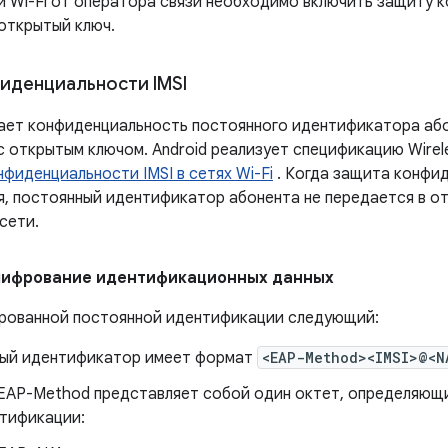
и Wi-Fi от оператора связи необходимо включить защиту к
открытый ключ.
иденциальности IMSI
ает конфиденциальность постоянного идентификатора або
 открытым ключом. Android реализует спецификацию Wirele
фиденциальности IMSI в сетях Wi-Fi
. Когда защита конфид
я, постоянный идентификатор абонента не передается в о
сети.
шифрование идентификационных данных
рованной постоянной идентификации следующий:
ый идентификатор имеет формат
<EAP-Method><IMSI>@<N
EAP-Method представляет собой один октет, определяющи
нтификации: