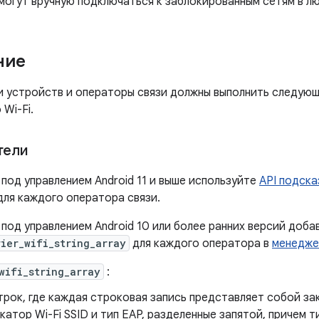
могут вручную подключаться к заблокированным сетям в лю
ние
 устройств и операторы связи должны выполнить следующ
Wi-Fi.
тели
под управлением Android 11 и выше используйте
API подска
для каждого оператора связи.
под управлением Android 10 или более ранних версий добав
rier_wifi_string_array
для каждого оператора в
менедже
wifi_string_array
:
трок, где каждая строковая запись представляет собой з
атор Wi-Fi SSID и тип EAP, разделенные запятой, причем т