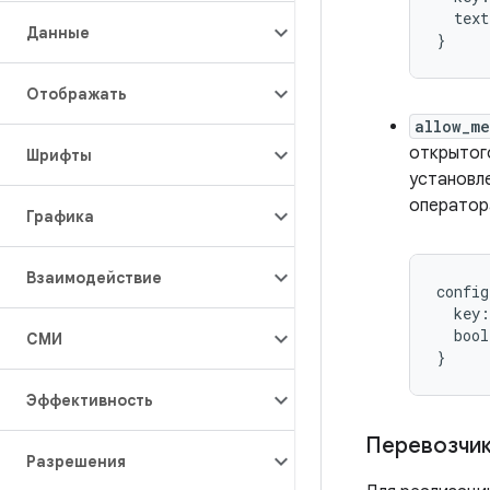
text
Данные
}
Отображать
allow_me
открытого
Шрифты
установле
оператора
Графика
Взаимодействие
config
key
:
bool
СМИ
}
Эффективность
Перевозчи
Разрешения