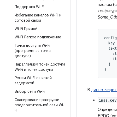
числом (
Поддержка Wi-Fi
конфигур
Избегание каналов Wi-Fi и
Some_Oth
сотовой связи
Wi-Fi Прямой
Wi-Fi Легкое подключение
config
  key:
Точка доступа Wi-Fi
  text
(программная точка
    it
доступа)
    it
  }

Параллелизм точек доступа
Wi-Fi и точек доступа
Режим Wi-Fi с низкой
задержкой
В
диспетчере 
Выбор сети Wi-Fi
Сканирование разгрузки
imsi_key
предпочтительной сети Wi-
Определяе
Fi
EPDG (уст