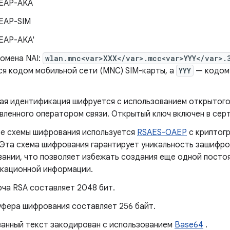
 EAP-AKA
 EAP-SIM
 EAP-AKA'
омена NAI:
wlan.mnc<var>XXX</var>.mcc<var>YYY</var>.
ся кодом мобильной сети (MNC) SIM-карты, а
YYY
— кодом 
ая идентификация шифруется с использованием открытого
вленного оператором связи. Открытый ключ включен в се
ве схемы шифрования используется
RSAES-OAEP
с криптог
 Эта схема шифрования гарантирует уникальность зашифро
вании, что позволяет избежать создания еще одной посто
кационной информации.
юча RSA составляет 2048 бит.
уфера шифрования составляет 256 байт.
анный текст закодирован с использованием
Base64
.