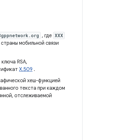
3gppnetwork.org
, где
XXX
страны мобильной связи
 ключа RSA,
ртификат
X.509
.
рафической хеш-функцией
ванного текста при каждом
янной, отслеживаемой