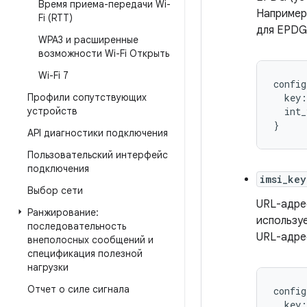
Время приема-передачи Wi-
Например
Fi (RTT)
для EPDG
WPA3 и расширенные
возможности Wi-Fi Открыть
Wi-Fi 7
config
Профили сопутствующих
  key:
устройств
  int_
API диагностики подключения
Пользовательский интерфейс
подключения
imsi_key
Выбор сети
URL-адре
Ранжирование:
использу
последовательность
URL-адре
внеполосных сообщений и
спецификация полезной
нагрузки
Отчет о силе сигнала
config
key
: