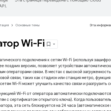
Эта страница переведена с помощью
Cloud
 API
.
тация
Основные темы
Эта информац
тор Wi-Fi
тического подключения к сетям Wi-Fi (используя зашифров
лее поздних версиях, позволяет устройствам автоматически
ым операторами связи. В местах с высокой загруженност
вой связи, таких как стадион или станция метро, ​​функци
сетям Wi-Fi может улучшить качество связи и разгрузить с
функцией Wi-Fi от оператора автоматически подключаются 
тям с сертификатом открытого ключа). Когда пользовател
ратора, эта сеть блокируется на 24 часа (автоматическое