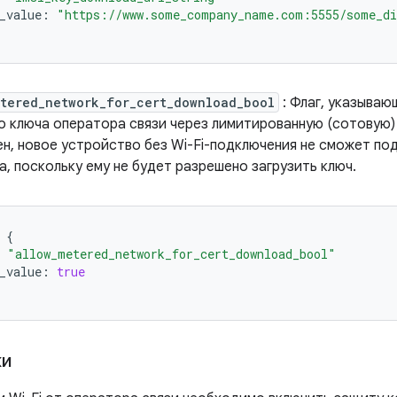
_value
:
"https://www.some_company_name.com:5555/some_di
tered_network_for_cert_download_bool
: Флаг, указываю
 ключа оператора связи через лимитированную (сотовую) 
н, новое устройство без Wi-Fi-подключения не сможет под
, поскольку ему не будет разрешено загрузить ключ.
{
"allow_metered_network_for_cert_download_bool"
_value
:
true
ки