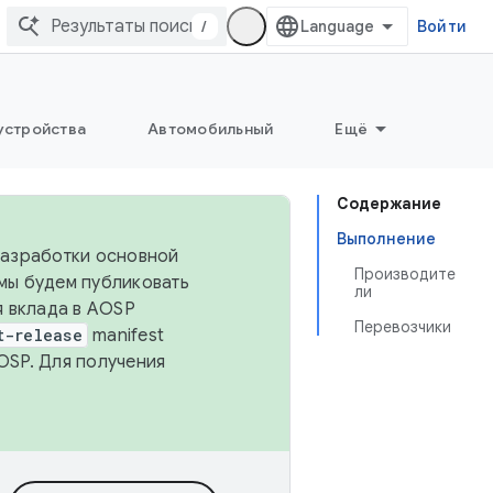
/
Войти
устройства
Автомобильный
Ещё
Содержание
Выполнение
 разработки основной
Производите
 мы будем публиковать
ли
я вклада в AOSP
Перевозчики
t-release
manifest
OSP. Для получения