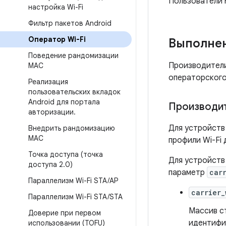
Пользователи 
настройка Wi-Fi
Фильтр пакетов Android
Оператор Wi-Fi
Выполне
Поведение рандомизации
Производители
MAC
операторского 
Реализация
пользовательских вкладок
Android для портала
Производи
авторизации
.
Для устройств 
Внедрить рандомизацию
MAC
профили Wi-Fi 
Точка доступа (точка
Для устройств 
доступа 2
.
0)
параметр
car
Параллелизм Wi-Fi STA
/
AP
carrier_
Параллелизм Wi-Fi STA
/
STA
Массив с
Доверие при первом
идентифик
использовании (TOFU)