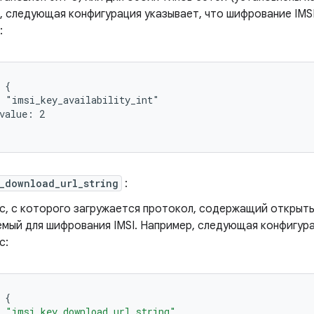
, следующая конфигурация указывает, что шифрование IMSI
:
 {

 "imsi_key_availability_int"

value: 2

_download_url_string
:
с, с которого загружается протокол, содержащий открыты
емый для шифрования IMSI. Например, следующая конфигур
с:
{
"imsi_key_download_url_string"