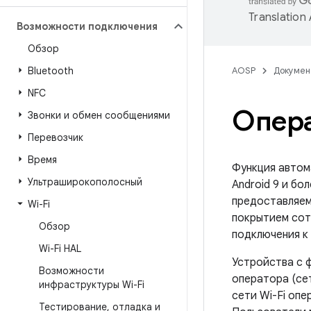
Translation
Возможности подключения
Обзор
Bluetooth
AOSP
Докумен
NFC
Опера
Звонки и обмен сообщениями
Перевозчик
Время
Функция автома
Ультраширокополосный
Android 9 и бо
предоставляем
Wi-Fi
покрытием сото
Обзор
подключения к 
Wi-Fi HAL
Устройства с 
Возможности
оператора (се
инфраструктуры Wi-Fi
сети Wi-Fi опе
Тестирование
,
отладка и