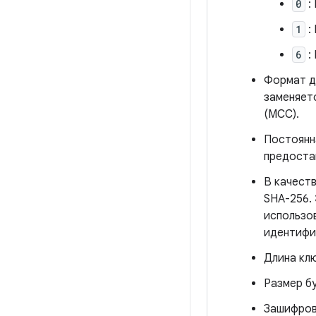
0
:
1
:
6
:
Формат д
заменяет
(MCC).
Постоянн
предоста
В качест
SHA-256.
использо
идентифи
Длина кл
Размер б
Зашифров