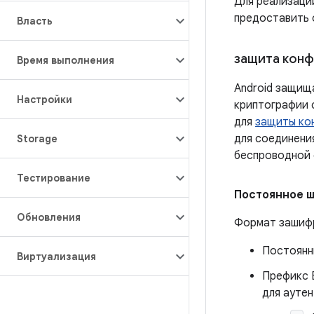
Для реализаци
предоставить 
Власть
защита конф
Время выполнения
Android защищ
Настройки
криптографии с
для
защиты кон
для соединени
Storage
беспроводной 
Тестирование
Постоянное 
Обновления
Формат зашиф
Постоянн
Виртуализация
Префикс 
для ауте