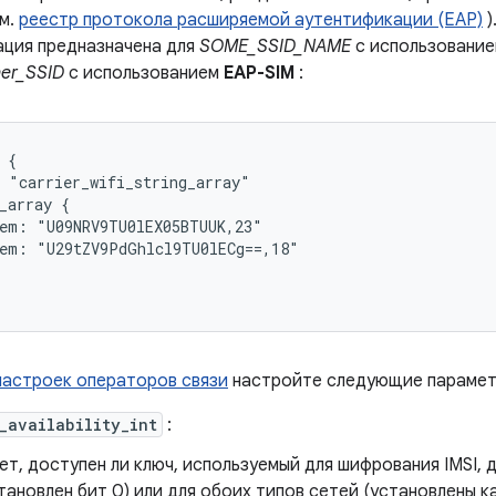
см.
реестр протокола расширяемой аутентификации (EAP)
)
ация предназначена для
SOME_SSID_NAME
с использовани
er_SSID
с использованием
EAP-SIM
:
 {

 "carrier_wifi_string_array"

_array {

em: "U09NRV9TU0lEX05BTUUK,23"

em: "U29tZV9PdGhlcl9TU0lECg==,18"

настроек операторов связи
настройте следующие парамет
_availability_int
:
т, доступен ли ключ, используемый для шифрования IMSI, д
ановлен бит 0) или для обоих типов сетей (установлены как 