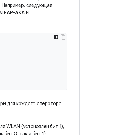
. Например, следующая
ем
EAP-AKA
и
ры для каждого оператора:
ля WLAN (установлен бит 1),
бит 0, так и бит 1).