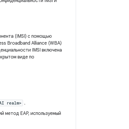
онфиденциальности IMSI и
нента (IMSI) с помощью
ss Broadband Alliance (WBA)
енциальности IMSI включена
ткрытом виде по
AI realm>
.
й метод EAP, используемый