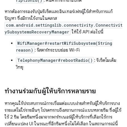
riptionId()
: คืนค่าการทำงานปกติ
หากต้องการรองรับปุ่มรีเซ็ตและอินเทอร์เฟซผู้ใช้สำหรับการแก้
ปัญหา ซึ่งมีการใช้งานในคลาส
com.android.settingslib.connectivity.Connectivit
ySubsystemsRecoveryManager
ให้ใช้ API ต่อไปนี้
WifiManager#restartWifiSubsystem(String
reason)
: รีสตาร์ทระบบย่อย Wi-Fi
TelephonyManager#rebootRadio()
: รีเซ็ตโมเด็ม
วิทยุ
ทำงานร่วมกับผู้ให้บริการหลายราย
หากคุณใช้ประสบการณ์การเชื่อมต่อแบบง่ายสำหรับผู้ให้บริการบาง
รายแต่ไม่ใช่รายอื่นๆ โปรดทราบถึงสถานการณ์แบบหลายซิม ซึ่งผู้ใช้
ใช้ 2 ซิม โดยซิมหนึ่งมาจากพาร์ทเนอร์ผู้ให้บริการที่เลือกใช้การ
เปลี่ยนแปลง UI ในขณะที่อีกซิมหนึ่งไม่ได้เลือก ในสถานการณ์นี้